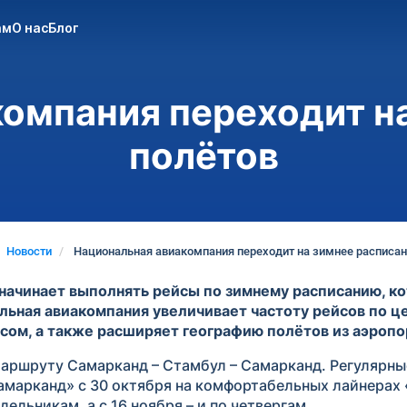
ам
О нас
Блог
омпания переходит н
полётов
Новости
Национальная авиакомпания переходит на зимнее расписан
начинает выполнять рейсы по зимнему расписанию, ко
льная авиакомпания увеличивает частоту рейсов по ц
ом, а также расширяет географию полётов из аэропо
 маршруту Самарканд – Стамбул – Самарканд. Регулярны
марканд» с 30 октября на комфортабельных лайнерах «
ельникам, а с 16 ноября – и по четвергам.