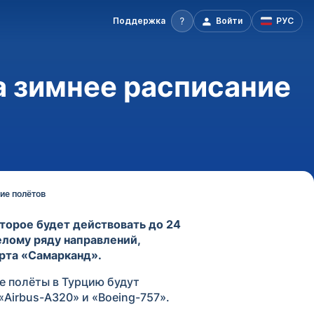
Поддержка
Войти
РУС
а зимнее расписание
ие полётов
торое будет действовать до 24
елому ряду направлений,
рта «Самарканд».
е полёты в Турцию будут
Airbus-A320» и «Boeing-757».