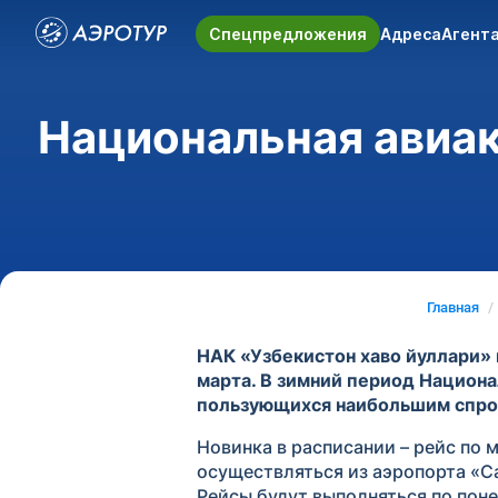
Спецпредложения
Адреса
Агент
Национальная авиак
Главная
НАК «Узбекистон хаво йуллари» 
марта. В зимний период Национа
пользующихся наибольшим спрос
Новинка в расписании – рейс по
осуществляться из аэропорта «Са
Рейсы будут выполняться по понед