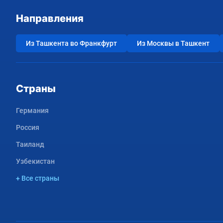
Направления
Из Ташкента во Франкфурт
Из Москвы в Ташкент
Страны
Германия
Россия
Таиланд
Узбекистан
+ Все страны