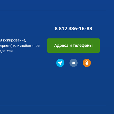
8 812
336-16-88
я копирование,
Адреса и телефоны
тернете) или любое иное
адателя.