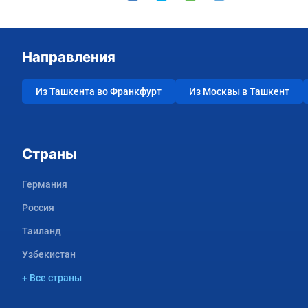
Направления
Из Ташкента во Франкфурт
Из Москвы в Ташкент
Страны
Германия
Россия
Таиланд
Узбекистан
+ Все страны