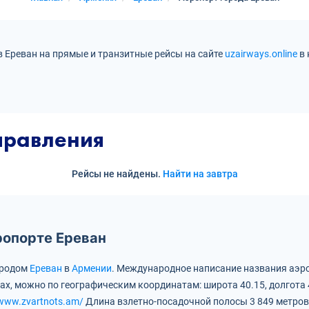
в Ереван на прямые и транзитные рейсы на сайте
uzairways.online
в 
правления
Рейсы не найдены.
Найти на завтра
ропорте Ереван
ородом
Ереван
в
Армении
.
Международное написание названия аэро
тах, можно по географическим координатам:
широта 40.15, долгота 
/www.zvartnots.am/
Длина взлетно-посадочной полосы 3 849 метров