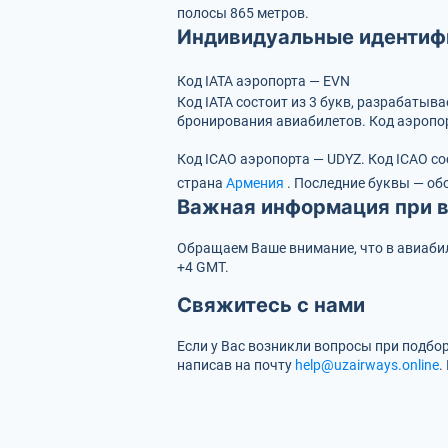
полосы 865 метров.
Индивидуальные идентиф
Код IATA аэропорта — EVN
Код IATA состоит из 3 букв, разрабаты
бронирования авиабилетов. Код аэропор
Код ICAO аэропорта — UDYZ.
Код ICAO со
страна
Армения
.
Последние буквы — об
Важная информация при в
Обращаем Ваше внимание, что в авиабиле
+4 GMT.
Свяжитесь с нами
Если у Вас возникли вопросы при подбо
написав на почту
help@uzairways.online
.