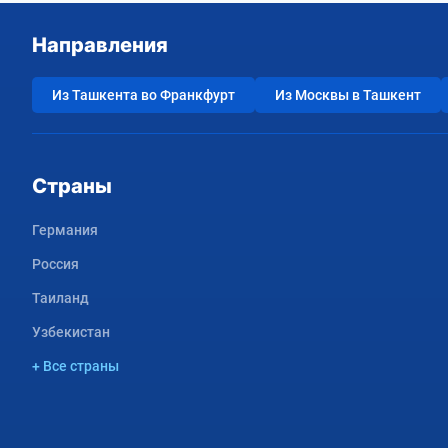
Направления
Из Ташкента во Франкфурт
Из Москвы в Ташкент
Страны
Германия
Россия
Таиланд
Узбекистан
+ Все страны