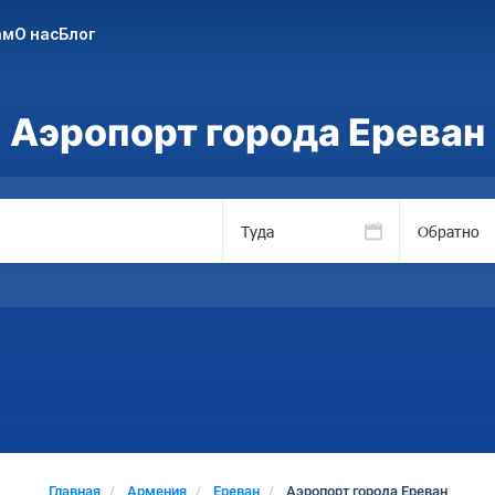
ам
О нас
Блог
Аэропорт города Ереван
Туда
Обратно
Главная
Армения
Ереван
Аэропорт города Ереван