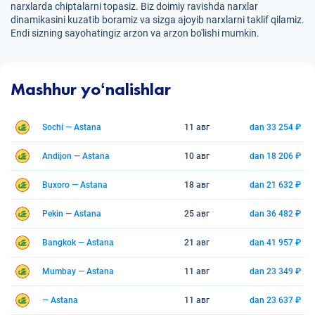
narxlarda chiptalarni topasiz. Biz doimiy ravishda narxlar
dinamikasini kuzatib boramiz va sizga ajoyib narxlarni taklif qilamiz.
Endi sizning sayohatingiz arzon va arzon bo'lishi mumkin.
Mashhur yoʻnalishlar
Sochi — Astana
11 авг
dan 33 254 ₽
Andijon — Astana
10 авг
dan 18 206 ₽
Buxoro — Astana
18 авг
dan 21 632 ₽
Pekin — Astana
25 авг
dan 36 482 ₽
Bangkok — Astana
21 авг
dan 41 957 ₽
Mumbay — Astana
11 авг
dan 23 349 ₽
— Astana
11 авг
dan 23 637 ₽