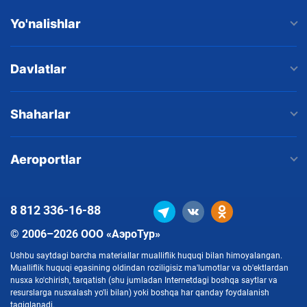
Yo'nalishlar
Davlatlar
Shaharlar
Aeroportlar
8 812
336-16-88
© 2006–2026 ООО «АэроТур»
Ushbu saytdagi barcha materiallar mualliflik huquqi bilan himoyalangan.
Mualliflik huquqi egasining oldindan roziligisiz ma'lumotlar va ob'ektlardan
nusxa ko'chirish, tarqatish (shu jumladan Internetdagi boshqa saytlar va
resurslarga nusxalash yo'li bilan) yoki boshqa har qanday foydalanish
taqiqlanadi.