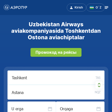
Kirish
O`Z
Uzbekistan Airways
aviakompaniyasida Toshkentdan
Ostona aviachiptalar
Промокод на рейсы
TAS
NQZ
U erga
Orqaga