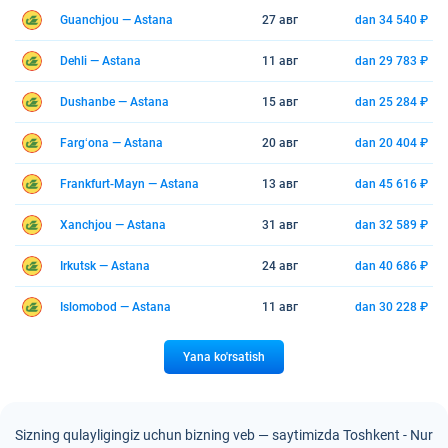
Guanchjou — Astana
27 авг
dan 34 540 ₽
Dehli — Astana
11 авг
dan 29 783 ₽
Dushanbe — Astana
15 авг
dan 25 284 ₽
Fargʻona — Astana
20 авг
dan 20 404 ₽
Frankfurt-Mayn — Astana
13 авг
dan 45 616 ₽
Xanchjou — Astana
31 авг
dan 32 589 ₽
Irkutsk — Astana
24 авг
dan 40 686 ₽
Islomobod — Astana
11 авг
dan 30 228 ₽
Yana ko'rsatish
Sizning qulayligingiz uchun bizning veb — saytimizda Toshkent - Nur