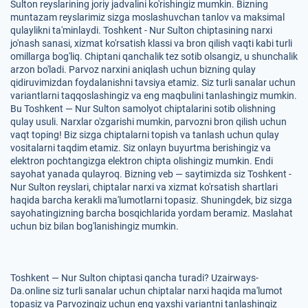
Sulton reyslarining joriy jadvalini ko'rishingiz mumkin. Bizning
muntazam reyslarimiz sizga moslashuvchan tanlov va maksimal
qulaylikni ta'minlaydi. Toshkent - Nur Sulton chiptasining narxi
jo'nash sanasi, xizmat ko'rsatish klassi va bron qilish vaqti kabi turli
omillarga bog'liq. Chiptani qanchalik tez sotib olsangiz, u shunchalik
arzon bo'ladi. Parvoz narxini aniqlash uchun bizning qulay
qidiruvimizdan foydalanishni tavsiya etamiz. Siz turli sanalar uchun
variantlarni taqqoslashingiz va eng maqbulini tanlashingiz mumkin.
Bu Toshkent — Nur Sulton samolyot chiptalarini sotib olishning
qulay usuli. Narxlar o'zgarishi mumkin, parvozni bron qilish uchun
vaqt toping! Biz sizga chiptalarni topish va tanlash uchun qulay
vositalarni taqdim etamiz. Siz onlayn buyurtma berishingiz va
elektron pochtangizga elektron chipta olishingiz mumkin. Endi
sayohat yanada qulayroq. Bizning veb — saytimizda siz Toshkent -
Nur Sulton reyslari, chiptalar narxi va xizmat ko'rsatish shartlari
haqida barcha kerakli ma'lumotlarni topasiz. Shuningdek, biz sizga
sayohatingizning barcha bosqichlarida yordam beramiz. Maslahat
uchun biz bilan bog'lanishingiz mumkin.
Toshkent — Nur Sulton chiptasi qancha turadi? Uzairways-
Da.online siz turli sanalar uchun chiptalar narxi haqida ma'lumot
topasiz va Parvozingiz uchun eng yaxshi variantni tanlashingiz