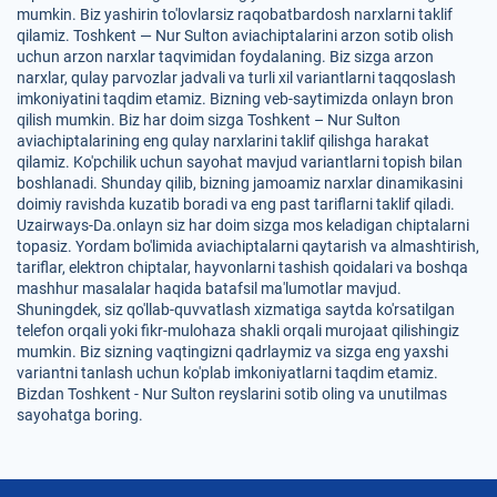
mumkin. Biz yashirin to'lovlarsiz raqobatbardosh narxlarni taklif
qilamiz. Toshkent — Nur Sulton aviachiptalarini arzon sotib olish
uchun arzon narxlar taqvimidan foydalaning. Biz sizga arzon
narxlar, qulay parvozlar jadvali va turli xil variantlarni taqqoslash
imkoniyatini taqdim etamiz. Bizning veb-saytimizda onlayn bron
qilish mumkin. Biz har doim sizga Toshkent – Nur Sulton
aviachiptalarining eng qulay narxlarini taklif qilishga harakat
qilamiz. Ko'pchilik uchun sayohat mavjud variantlarni topish bilan
boshlanadi. Shunday qilib, bizning jamoamiz narxlar dinamikasini
doimiy ravishda kuzatib boradi va eng past tariflarni taklif qiladi.
Uzairways-Da.onlayn siz har doim sizga mos keladigan chiptalarni
topasiz. Yordam bo'limida aviachiptalarni qaytarish va almashtirish,
tariflar, elektron chiptalar, hayvonlarni tashish qoidalari va boshqa
mashhur masalalar haqida batafsil ma'lumotlar mavjud.
Shuningdek, siz qo'llab-quvvatlash xizmatiga saytda ko'rsatilgan
telefon orqali yoki fikr-mulohaza shakli orqali murojaat qilishingiz
mumkin. Biz sizning vaqtingizni qadrlaymiz va sizga eng yaxshi
variantni tanlash uchun ko'plab imkoniyatlarni taqdim etamiz.
Bizdan Toshkent - Nur Sulton reyslarini sotib oling va unutilmas
sayohatga boring.