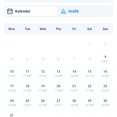
Kalendar
Grafik
Mon
Tue
Wed
Thu
Fri
Sat
Sun
1
2
9
3
4
5
6
7
8
9 621
10
11
12
13
14
15
16
9 724
11 829
9 724
12 889
14 550
12 519
12 889
17
18
19
20
21
22
23
12 889
11 296
11 234
11 834
12 817
11 234
12 817
24
25
26
27
28
29
30
13 026
12 817
13 496
12 817
14 394
13 638
13 638
31