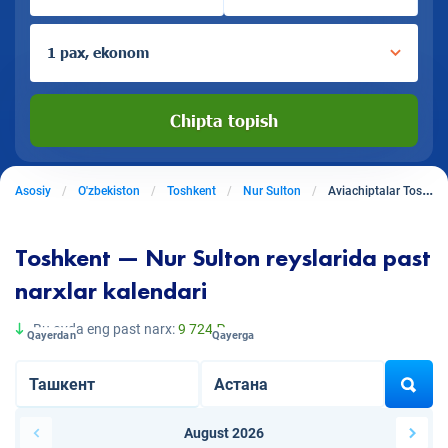
1 pax, ekonom
Chipta topish
Asosiy
O'zbekiston
Toshkent
Nur Sulton
Aviachiptalar Toshkentdan Nur Sultonga
Toshkent — Nur Sulton reyslarida past
narxlar kalendari
Bu oyda eng past narx:
9 724 ₽
Qayerdan
Qayerga
August 2026