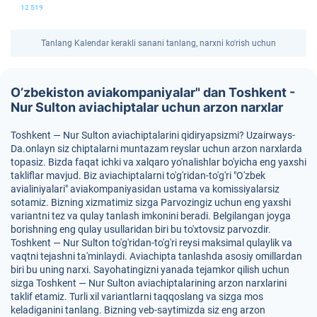
12 519
Tanlang Kalendar kerakli sanani tanlang, narxni ko'rish uchun
O’zbekiston aviakompaniyalar" dan Toshkent -
Nur Sulton aviachiptalar uchun arzon narxlar
Toshkent — Nur Sulton aviachiptalarini qidiryapsizmi? Uzairways-
Da.onlayn siz chiptalarni muntazam reyslar uchun arzon narxlarda
topasiz. Bizda faqat ichki va xalqaro yo'nalishlar bo'yicha eng yaxshi
takliflar mavjud. Biz aviachiptalarni to'g'ridan-to'g'ri "O'zbek
avialiniyalari" aviakompaniyasidan ustama va komissiyalarsiz
sotamiz. Bizning xizmatimiz sizga Parvozingiz uchun eng yaxshi
variantni tez va qulay tanlash imkonini beradi. Belgilangan joyga
borishning eng qulay usullaridan biri bu to'xtovsiz parvozdir.
Toshkent — Nur Sulton to'g'ridan-to'g'ri reysi maksimal qulaylik va
vaqtni tejashni ta'minlaydi. Aviachipta tanlashda asosiy omillardan
biri bu uning narxi. Sayohatingizni yanada tejamkor qilish uchun
sizga Toshkent — Nur Sulton aviachiptalarining arzon narxlarini
taklif etamiz. Turli xil variantlarni taqqoslang va sizga mos
keladiganini tanlang. Bizning veb-saytimizda siz eng arzon