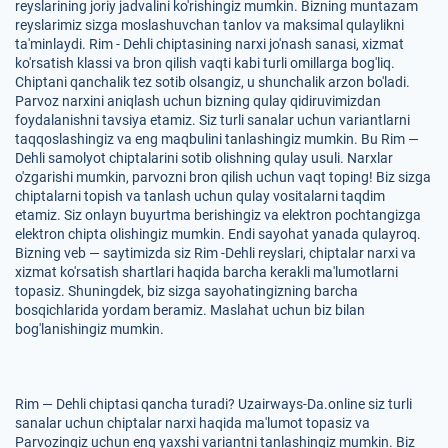
reyslarining joriy jadvalini ko'rishingiz mumkin. Bizning muntazam
reyslarimiz sizga moslashuvchan tanlov va maksimal qulaylikni
ta'minlaydi. Rim - Dehli chiptasining narxi jo'nash sanasi, xizmat
ko'rsatish klassi va bron qilish vaqti kabi turli omillarga bog'liq.
Chiptani qanchalik tez sotib olsangiz, u shunchalik arzon bo'ladi.
Parvoz narxini aniqlash uchun bizning qulay qidiruvimizdan
foydalanishni tavsiya etamiz. Siz turli sanalar uchun variantlarni
taqqoslashingiz va eng maqbulini tanlashingiz mumkin. Bu Rim —
Dehli samolyot chiptalarini sotib olishning qulay usuli. Narxlar
o'zgarishi mumkin, parvozni bron qilish uchun vaqt toping! Biz sizga
chiptalarni topish va tanlash uchun qulay vositalarni taqdim
etamiz. Siz onlayn buyurtma berishingiz va elektron pochtangizga
elektron chipta olishingiz mumkin. Endi sayohat yanada qulayroq.
Bizning veb — saytimizda siz Rim -Dehli reyslari, chiptalar narxi va
xizmat ko'rsatish shartlari haqida barcha kerakli ma'lumotlarni
topasiz. Shuningdek, biz sizga sayohatingizning barcha
bosqichlarida yordam beramiz. Maslahat uchun biz bilan
bog'lanishingiz mumkin.
Rim — Dehli chiptasi qancha turadi? Uzairways-Da.online siz turli
sanalar uchun chiptalar narxi haqida ma'lumot topasiz va
Parvozingiz uchun eng yaxshi variantni tanlashingiz mumkin. Biz