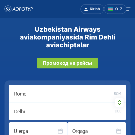
Kirish
O`Z
Uzbekistan Airways
aviakompaniyasida Rim Dehli
aviachiptalar
Промокод на рейсы
ROM
DEL
U erga
Orqaga