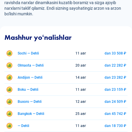
ravishda narxlar dinamikasini kuzatib boramiz va sizga ajoyib
narxlarni taklif qilamiz. Endi sizning sayohatingiz arzon va arzon
bo'lishi mumkin.
Mashhur yoʻnalishlar
Sochi — Dehli
11 авг
dan 33 508 ₽
Olmaota — Dehli
20 авг
dan 22 282 ₽
Andijon — Dehli
14 авг
dan 23 282 ₽
Boku — Dehli
11 авг
dan 23 159 ₽
Buxoro — Dehli
12 авг
dan 24 509 ₽
Bangkok — Dehli
25 авг
dan 45 742 ₽
— Dehli
11 авг
dan 18 730 ₽