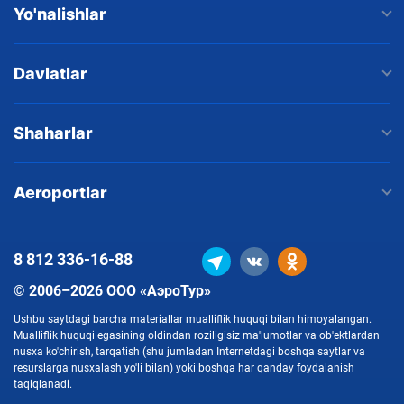
Yo'nalishlar
Davlatlar
Shaharlar
Aeroportlar
8 812
336-16-88
© 2006–2026 ООО «АэроТур»
Ushbu saytdagi barcha materiallar mualliflik huquqi bilan himoyalangan.
Mualliflik huquqi egasining oldindan roziligisiz ma'lumotlar va ob'ektlardan
nusxa ko'chirish, tarqatish (shu jumladan Internetdagi boshqa saytlar va
resurslarga nusxalash yo'li bilan) yoki boshqa har qanday foydalanish
taqiqlanadi.