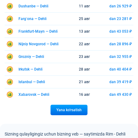
Dushanbe — Dehli
11 авг
dan 26 929 ₽
Fargʻona — Dehli
25 авг
dan 23 281 ₽
Frankfurt-Mayn — Dehli
13 авг
dan 43 053 ₽
Nijniy Novgorod — Dehli
22 авг
dan 28 896 ₽
Grozniy — Dehli
23 авг
dan 32 955 ₽
Irkutsk — Dehli
28 авг
dan 40 404 ₽
Istanbul — Dehli
21 авг
dan 39 419 ₽
Xabarovsk — Dehli
16 авг
dan 49 430 ₽
Yana ko'rsatish
Sizning qulayligingiz uchun bizning veb — saytimizda Rim - Dehli