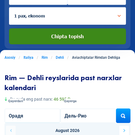
1 pax, ekonom
Chipta topish
Asosiy
Italiya
Rim
Dehli
Aviachiptalar Rimdan Dehliga
Rim — Dehli reyslarida past narxlar
kalendari
Bu oyda eng past narx:
46 595 ₽
Qayerdan
Qayerga
August 2026