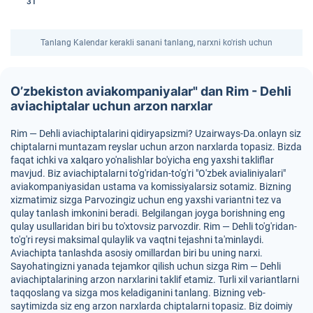
31
Tanlang Kalendar kerakli sanani tanlang, narxni ko'rish uchun
O’zbekiston aviakompaniyalar" dan Rim - Dehli
aviachiptalar uchun arzon narxlar
Rim — Dehli aviachiptalarini qidiryapsizmi? Uzairways-Da.onlayn siz
chiptalarni muntazam reyslar uchun arzon narxlarda topasiz. Bizda
faqat ichki va xalqaro yo'nalishlar bo'yicha eng yaxshi takliflar
mavjud. Biz aviachiptalarni to'g'ridan-to'g'ri "O'zbek avialiniyalari"
aviakompaniyasidan ustama va komissiyalarsiz sotamiz. Bizning
xizmatimiz sizga Parvozingiz uchun eng yaxshi variantni tez va
qulay tanlash imkonini beradi. Belgilangan joyga borishning eng
qulay usullaridan biri bu to'xtovsiz parvozdir. Rim — Dehli to'g'ridan-
to'g'ri reysi maksimal qulaylik va vaqtni tejashni ta'minlaydi.
Aviachipta tanlashda asosiy omillardan biri bu uning narxi.
Sayohatingizni yanada tejamkor qilish uchun sizga Rim — Dehli
aviachiptalarining arzon narxlarini taklif etamiz. Turli xil variantlarni
taqqoslang va sizga mos keladiganini tanlang. Bizning veb-
saytimizda siz eng arzon narxlarda chiptalarni topasiz. Biz doimiy