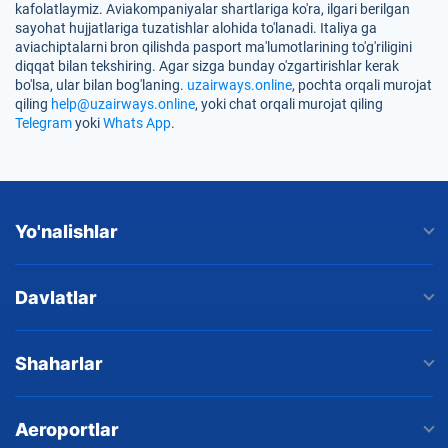
kafolatlaymiz. Aviakompaniyalar shartlariga ko'ra, ilgari berilgan
sayohat hujjatlariga tuzatishlar alohida to'lanadi. Italiya ga
aviachiptalarni bron qilishda pasport ma'lumotlarining to'g'riligini
diqqat bilan tekshiring. Agar sizga bunday o'zgartirishlar kerak
bo'lsa, ular bilan bog'laning.
uzairways.online
, pochta orqali murojat
qiling
help@uzairways.online
, yoki chat orqali murojat qiling
Telegram
yoki
Whats App
.
Yo'nalishlar
Davlatlar
Shaharlar
Aeroportlar