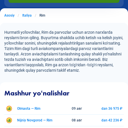
Asosiy
Italiya
Rim
Hurmatli yo'lovchilar, Rim da parvozlar uchun arzon narxlarda
reyslarni bron qiling. Buyurtma shaklida uchib ketish va kelish joyini,
yo'lovchilar sonini, shuningdek rejalashtirilgan sanalarni ko'rsating.
Tizim Rim dagi turli aviakompaniyalardagi parvoz variantlarini
tanlaydi. Arzon aviachiptalarni tanlashning qulay shakli yo’nalishni
tezda tuzish va aviachiptani sotib olish imkonini beradi. Biz
variantlarni taqqoslab, Rim ga arzon to'g'ridan -to'g'ri reyslarni,
shuningdek qulay parvozlarni taklif etamiz.
Mashhur yoʻnalishlar
Olmaota — Rim
09 авг
dan 36 975 ₽
Nijniy Novgorod — Rim
08 авг
dan 42 236 ₽