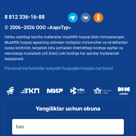
8 812
336-16-88
© 2006–2026 ООО «АэроТур»
Ushbu saytdagi barcha materiallar mualliflik huquqi bilan himoyalangan.
Mualliflik huquqi egasining oldindan roziligisiz ma'lumotlar va ob'ektlardan
nusxa ko'chirish, tarqatish (shu jumladan Internetdagi boshqa saytlar va
resurslarga nusxalash yo'li bilan) yoki boshqa har qanday foydalanish
taqiqlanadi.
Personal ma’lumotlar subyekti huquqlari haqida ma’lumot
Yangiliklar uchun obuna