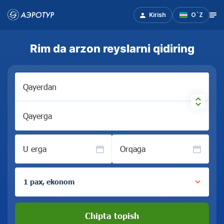
Kirish
O`Z
Rim da arzon reyslarni qidiring
Qayerdan
Qayerga
U erga
Orqaga
1 pax, ekonom
Chipta topish