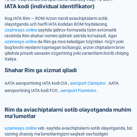
IATA kodi (individual identifikator)
Код IATA Rim — ROM
Arzon narxli aviachiptalarni sotib
olayotganda uch harfli IATA kodidan
ROM
foydalaning.
Uzairways.online
saytida qidiruv formasida tizim avtomatik
ravishda Rim shahar nomini qidirish satrida ko'rsatadi. Agar
uzairways.online
da Rim ga mos keladigan to'g'ridan -to'g'ri yoki
bog'lovchi reyslarni topmagan bo'lsangiz, arzon chiptalarni bron
qilishda jo'nash sanasini o'zgartiring yoki variantlarni ko'rib chiqing
Italiya.
Shahar Rim ga xizmat qiladi
AATA aeroportining IATA kodi
CIA
,
aeroport Ciampino
.
AATA
aeroportining IATA kodi
FCO
,
aeroport Fiumicino
.
Rim da aviachiptalarni sotib olayotganda muhim
ma'lumotlar
uzairways.online
veb -saytida aviachiptalarni sotib olayotganda, biz
sizning shaxsiy ma'lumotlaringizni saqlash xavfsizligini