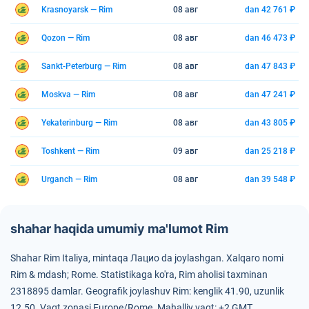
Krasnoyarsk — Rim
08 авг
dan 42 761 ₽
Qozon — Rim
08 авг
dan 46 473 ₽
Sankt-Peterburg — Rim
08 авг
dan 47 843 ₽
Moskva — Rim
08 авг
dan 47 241 ₽
Yekaterinburg — Rim
08 авг
dan 43 805 ₽
Toshkent — Rim
09 авг
dan 25 218 ₽
Urganch — Rim
08 авг
dan 39 548 ₽
shahar haqida umumiy ma'lumot Rim
Shahar Rim Italiya, mintaqa Лацио da joylashgan.
Xalqaro nomi
Rim & mdash; Rome.
Statistikaga ko'ra, Rim aholisi taxminan
2318895 damlar.
Geografik joylashuv Rim: kenglik 41.90, uzunlik
12.50.
Vaqt zonasi Europe/Rome.
Mahalliy vaqt: +2 GMT.