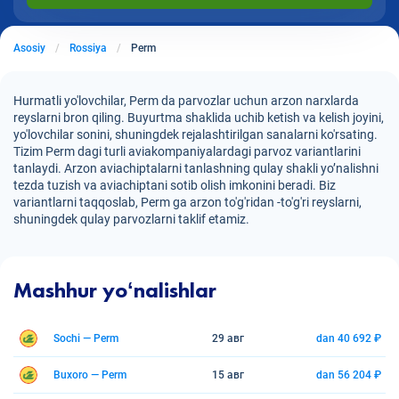
Asosiy
Rossiya
Perm
Hurmatli yo'lovchilar, Perm da parvozlar uchun arzon narxlarda
reyslarni bron qiling. Buyurtma shaklida uchib ketish va kelish joyini,
yo'lovchilar sonini, shuningdek rejalashtirilgan sanalarni ko'rsating.
Tizim Perm dagi turli aviakompaniyalardagi parvoz variantlarini
tanlaydi. Arzon aviachiptalarni tanlashning qulay shakli yo’nalishni
tezda tuzish va aviachiptani sotib olish imkonini beradi. Biz
variantlarni taqqoslab, Perm ga arzon to'g'ridan -to'g'ri reyslarni,
shuningdek qulay parvozlarni taklif etamiz.
Mashhur yoʻnalishlar
Sochi — Perm
29 авг
dan 40 692 ₽
Buxoro — Perm
15 авг
dan 56 204 ₽