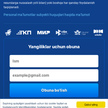
resurslarga nusxalash yo'li bilan) yoki boshqa har qanday foydalanish
taqiqlanadi.
Personal ma’lumotlar subyekti huquqlari haqida ma’lumot
Yangiliklar uchun obuna
Obuna bo'lish
By clicking the button, you consent to the processing of personal data
Saytning qulayligini yaxshilash uchun biz cookie fayllari va
Qabul qiling
foydalanuvchi identifikatoridan foydalanamiz. Saytda qolish