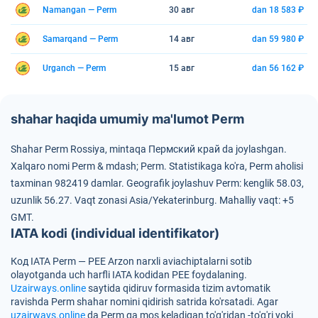
Namangan — Perm
30 авг
dan 18 583 ₽
Samarqand — Perm
14 авг
dan 59 980 ₽
Urganch — Perm
15 авг
dan 56 162 ₽
shahar haqida umumiy ma'lumot Perm
Shahar Perm Rossiya, mintaqa Пермский край da joylashgan.
Xalqaro nomi Perm & mdash; Perm.
Statistikaga ko'ra, Perm aholisi
taxminan 982419 damlar.
Geografik joylashuv Perm: kenglik 58.03,
uzunlik 56.27.
Vaqt zonasi Asia/Yekaterinburg.
Mahalliy vaqt: +5
GMT.
IATA kodi (individual identifikator)
Код IATA Perm — PEE
Arzon narxli aviachiptalarni sotib
olayotganda uch harfli IATA kodidan
PEE
foydalaning.
Uzairways.online
saytida qidiruv formasida tizim avtomatik
ravishda Perm shahar nomini qidirish satrida ko'rsatadi. Agar
uzairways.online
da Perm ga mos keladigan to'g'ridan -to'g'ri yoki