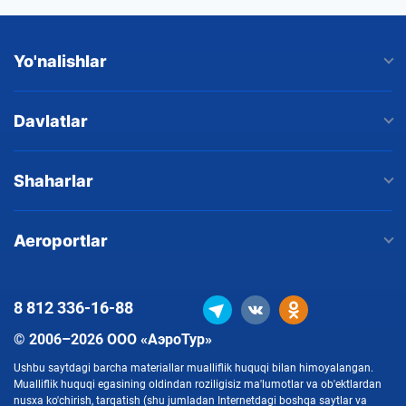
Yo'nalishlar
Davlatlar
Shaharlar
Aeroportlar
8 812
336-16-88
© 2006–2026 ООО «АэроТур»
Ushbu saytdagi barcha materiallar mualliflik huquqi bilan himoyalangan.
Mualliflik huquqi egasining oldindan roziligisiz ma'lumotlar va ob'ektlardan
nusxa ko'chirish, tarqatish (shu jumladan Internetdagi boshqa saytlar va