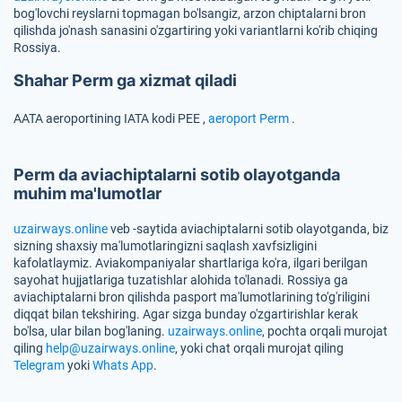
bog'lovchi reyslarni topmagan bo'lsangiz, arzon chiptalarni bron
qilishda jo'nash sanasini o'zgartiring yoki variantlarni ko'rib chiqing
Rossiya.
Shahar Perm ga xizmat qiladi
AATA aeroportining IATA kodi
PEE
,
aeroport Perm
.
Perm da aviachiptalarni sotib olayotganda
muhim ma'lumotlar
uzairways.online
veb -saytida aviachiptalarni sotib olayotganda, biz
sizning shaxsiy ma'lumotlaringizni saqlash xavfsizligini
kafolatlaymiz. Aviakompaniyalar shartlariga ko'ra, ilgari berilgan
sayohat hujjatlariga tuzatishlar alohida to'lanadi. Rossiya ga
aviachiptalarni bron qilishda pasport ma'lumotlarining to'g'riligini
diqqat bilan tekshiring. Agar sizga bunday o'zgartirishlar kerak
bo'lsa, ular bilan bog'laning.
uzairways.online
, pochta orqali murojat
qiling
help@uzairways.online
, yoki chat orqali murojat qiling
Telegram
yoki
Whats App
.