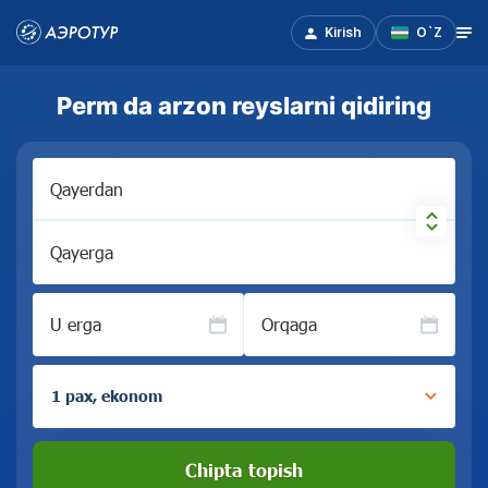
Kirish
O`Z
Perm da arzon reyslarni qidiring
Qayerdan
Qayerga
U erga
Orqaga
1 pax, ekonom
Chipta topish