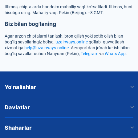
Iltimos, chiptalarda har doim mahalliy vaqt ko'rsatiladi. Iltimos, buni
hisobga oling. Mahalliy vaqt Pekin (Beijing): +8 GMT.
Biz bilan bog'laning
Agar arzon chiptalarni tanlash, bron qilish yoki sotib olish bilan
bog'liq savollaringiz bo'lsa,
uzairways.online
qo'llab -quvvatlash
xizmatiga
help@uzairways.online
. Aeroportdan jo'nab ketish bilan
bog'liq savollar uchun Nanyuan (Pekin),
Telegram
va
Whats App
.
Yo'nalishlar
Davlatlar
Shaharlar