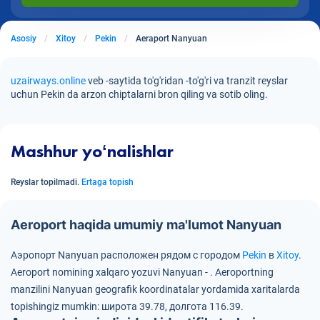
Asosiy
Xitoy
Pekin
Aeraport Nanyuan
uzairways.online
veb -saytida to'g'ridan -to'g'ri va tranzit reyslar
uchun Pekin da arzon chiptalarni bron qiling va sotib oling.
Mashhur yoʻnalishlar
Reyslar topilmadi.
Ertaga topish
Aeroport haqida umumiy ma'lumot Nanyuan
Аэропорт Nanyuan расположен рядом с городом
Pekin
в
Xitoy
.
Aeroport nomining xalqaro yozuvi Nanyuan - .
Aeroportning
manzilini Nanyuan geografik koordinatalar yordamida xaritalarda
topishingiz mumkin:
широта 39.78, долгота 116.39.