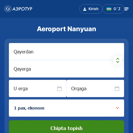
Kirish
O`Z
Aeroport Nanyuan
Qayerdan
Qayerga
U erga
Orqaga
1 pax, ekonom
Chipta topish