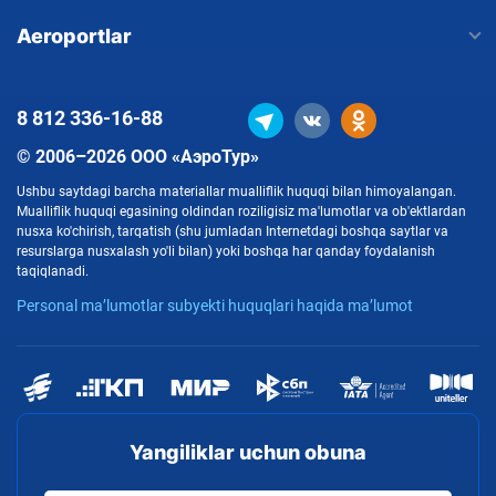
Aeroportlar
8 812
336-16-88
© 2006–2026 ООО «АэроТур»
Ushbu saytdagi barcha materiallar mualliflik huquqi bilan himoyalangan.
Mualliflik huquqi egasining oldindan roziligisiz ma'lumotlar va ob'ektlardan
nusxa ko'chirish, tarqatish (shu jumladan Internetdagi boshqa saytlar va
resurslarga nusxalash yo'li bilan) yoki boshqa har qanday foydalanish
taqiqlanadi.
Personal ma’lumotlar subyekti huquqlari haqida ma’lumot
Yangiliklar uchun obuna