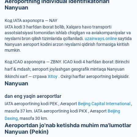
Aeroportning individual identifikatorlari
Nanyuan
Код IATA аэропорта — NAY
IATA kodi 3 harfdan iborat bo'lib, Xalqaro havo transporti
assotsiatsiyasi tomonidan ishlab chiqilgan va aviakompaniyalar va
reyslarni bron qilish tizimlarida qo'llaniladi.
uzairways.online
saytida
Nanyuan aeroport kodini arzon reyslarni qidirish formasiga kiritish
mumkin.
Код ICAO аэропорта — ZBNY.
ICAO kodi 4 harfdan iborat:
Birinchi
harf & mdash; aeroport joylashgan geografik mintaqa Nanyuan
Ikkinchi xarf — страна
Xitoy
.
Oxirgi harflar aeroportning belgisidir.
Nanyuan
dan eng yaqin aeroportlar
IATA aeroportining kodi
PEK
, Aeraport
Beijing Capital International
,
masofa 37 km.
IATA aeroportining kodi
PKX
, Aeraport
Beijing
Daxing
, masofa 30 km.
Aeroportdan jo'nab ketishda muhim ma'lumotlar
Nanyuan (Pekin)