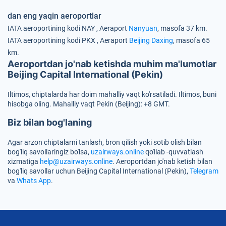
dan eng yaqin aeroportlar
IATA aeroportining kodi
NAY
, Aeraport
Nanyuan
, masofa 37 km.
IATA aeroportining kodi
PKX
, Aeraport
Beijing Daxing
, masofa 65
km.
Aeroportdan jo'nab ketishda muhim ma'lumotlar
Beijing Capital International (Pekin)
Iltimos, chiptalarda har doim mahalliy vaqt ko'rsatiladi. Iltimos, buni
hisobga oling. Mahalliy vaqt Pekin (Beijing): +8 GMT.
Biz bilan bog'laning
Agar arzon chiptalarni tanlash, bron qilish yoki sotib olish bilan
bog'liq savollaringiz bo'lsa,
uzairways.online
qo'llab -quvvatlash
xizmatiga
help@uzairways.online
. Aeroportdan jo'nab ketish bilan
bog'liq savollar uchun Beijing Capital International (Pekin),
Telegram
va
Whats App
.