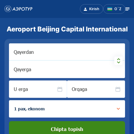
Kirish
O`Z
Aeroport Beijing Capital International
Qayerdan
Qayerga
U erga
Orqaga
1 pax, ekonom
Chipta topish