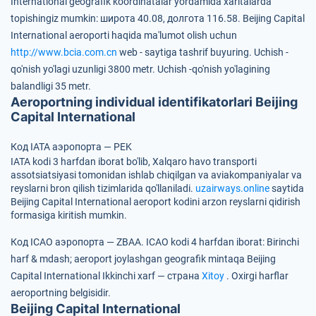
International geografik koordinatalar yordamida xaritalarda
topishingiz mumkin:
широта 40.08, долгота 116.58.
Beijing Capital
International aeroporti haqida ma'lumot olish uchun
http://www.bcia.com.cn
web - saytiga tashrif buyuring.
Uchish -
qo'nish yo'lagi uzunligi 3800 metr.
Uchish -qo'nish yo'lagining
balandligi 35 metr.
Aeroportning individual identifikatorlari Beijing
Capital International
Код IATA аэропорта — PEK
IATA kodi 3 harfdan iborat bo'lib, Xalqaro havo transporti
assotsiatsiyasi tomonidan ishlab chiqilgan va aviakompaniyalar va
reyslarni bron qilish tizimlarida qo'llaniladi.
uzairways.online
saytida
Beijing Capital International aeroport kodini arzon reyslarni qidirish
formasiga kiritish mumkin.
Код ICAO аэропорта — ZBAA.
ICAO kodi 4 harfdan iborat:
Birinchi
harf & mdash; aeroport joylashgan geografik mintaqa Beijing
Capital International
Ikkinchi xarf — страна
Xitoy
.
Oxirgi harflar
aeroportning belgisidir.
Beijing Capital International