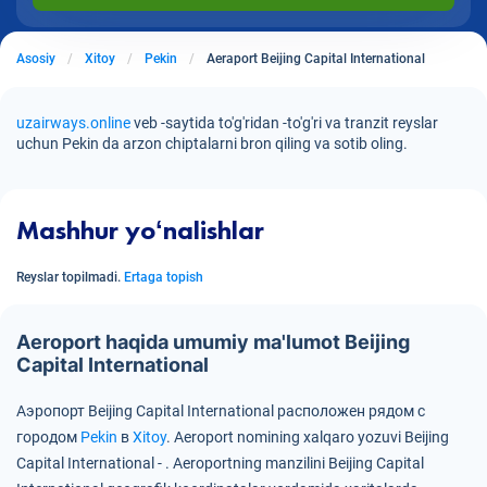
Asosiy
Xitoy
Pekin
Aeraport Beijing Capital International
uzairways.online
veb -saytida to'g'ridan -to'g'ri va tranzit reyslar
uchun Pekin da arzon chiptalarni bron qiling va sotib oling.
Mashhur yoʻnalishlar
Reyslar topilmadi.
Ertaga topish
Aeroport haqida umumiy ma'lumot Beijing
Capital International
Аэропорт Beijing Capital International расположен рядом с
городом
Pekin
в
Xitoy
.
Aeroport nomining xalqaro yozuvi Beijing
Capital International - .
Aeroportning manzilini Beijing Capital