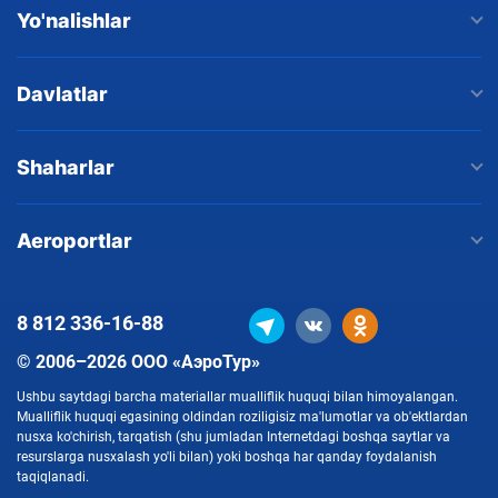
Yo'nalishlar
Davlatlar
Shaharlar
Aeroportlar
8 812
336-16-88
© 2006–2026 ООО «АэроТур»
Ushbu saytdagi barcha materiallar mualliflik huquqi bilan himoyalangan.
Mualliflik huquqi egasining oldindan roziligisiz ma'lumotlar va ob'ektlardan
nusxa ko'chirish, tarqatish (shu jumladan Internetdagi boshqa saytlar va
resurslarga nusxalash yo'li bilan) yoki boshqa har qanday foydalanish
taqiqlanadi.