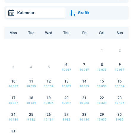
Kalendar
Grafik
Mon
Tue
Wed
Thu
Fri
Sat
Sun
1
2
6
7
8
9
3
4
5
10 087
10 087
10 035
10 087
10
11
12
13
14
15
16
10 087
10 035
10 134
10 087
10 339
10 035
10 134
17
18
19
20
21
22
23
10 087
10 134
10 035
10 087
10 035
10 339
10 134
24
25
26
27
28
29
30
10 134
9 982
10 134
9 982
10 134
10 035
9 930
31