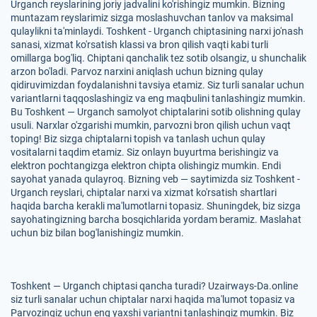
Urganch reyslarining joriy jadvalini ko'rishingiz mumkin. Bizning
muntazam reyslarimiz sizga moslashuvchan tanlov va maksimal
qulaylikni ta'minlaydi. Toshkent - Urganch chiptasining narxi jo'nash
sanasi, xizmat ko'rsatish klassi va bron qilish vaqti kabi turli
omillarga bog'liq. Chiptani qanchalik tez sotib olsangiz, u shunchalik
arzon bo'ladi. Parvoz narxini aniqlash uchun bizning qulay
qidiruvimizdan foydalanishni tavsiya etamiz. Siz turli sanalar uchun
variantlarni taqqoslashingiz va eng maqbulini tanlashingiz mumkin.
Bu Toshkent — Urganch samolyot chiptalarini sotib olishning qulay
usuli. Narxlar o'zgarishi mumkin, parvozni bron qilish uchun vaqt
toping! Biz sizga chiptalarni topish va tanlash uchun qulay
vositalarni taqdim etamiz. Siz onlayn buyurtma berishingiz va
elektron pochtangizga elektron chipta olishingiz mumkin. Endi
sayohat yanada qulayroq. Bizning veb — saytimizda siz Toshkent -
Urganch reyslari, chiptalar narxi va xizmat ko'rsatish shartlari
haqida barcha kerakli ma'lumotlarni topasiz. Shuningdek, biz sizga
sayohatingizning barcha bosqichlarida yordam beramiz. Maslahat
uchun biz bilan bog'lanishingiz mumkin.
Toshkent — Urganch chiptasi qancha turadi? Uzairways-Da.online
siz turli sanalar uchun chiptalar narxi haqida ma'lumot topasiz va
Parvozingiz uchun eng yaxshi variantni tanlashingiz mumkin. Biz