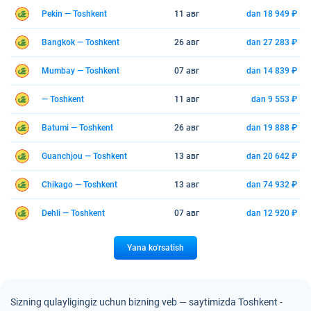
Pekin — Toshkent
11 авг
dan 18 949 ₽
Bangkok — Toshkent
26 авг
dan 27 283 ₽
Mumbay — Toshkent
07 авг
dan 14 839 ₽
— Toshkent
11 авг
dan 9 553 ₽
Batumi — Toshkent
26 авг
dan 19 888 ₽
Guanchjou — Toshkent
13 авг
dan 20 642 ₽
Chikago — Toshkent
13 авг
dan 74 932 ₽
Dehli — Toshkent
07 авг
dan 12 920 ₽
Yana ko'rsatish
Sizning qulayligingiz uchun bizning veb — saytimizda Toshkent -