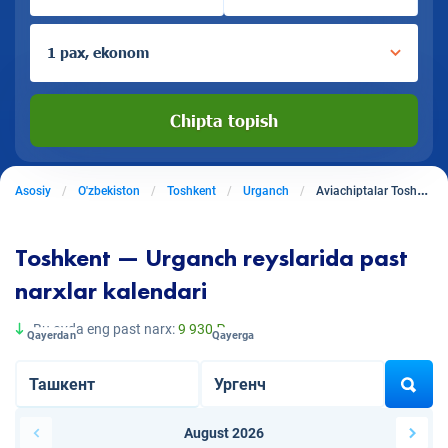
1 pax, ekonom
Chipta topish
Asosiy
O'zbekiston
Toshkent
Urganch
Aviachiptalar Toshkentdan Urganchga
Toshkent — Urganch reyslarida past
narxlar kalendari
Bu oyda eng past narx:
9 930 ₽
Qayerdan
Qayerga
August 2026