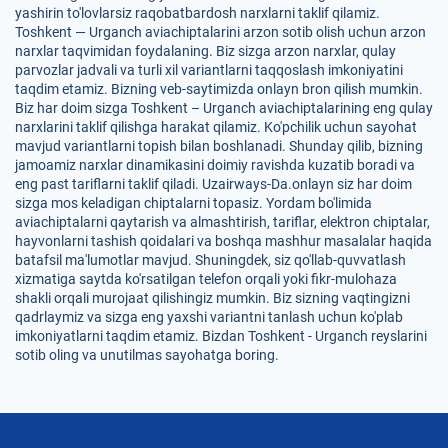
yashirin to'lovlarsiz raqobatbardosh narxlarni taklif qilamiz.
Toshkent — Urganch aviachiptalarini arzon sotib olish uchun arzon
narxlar taqvimidan foydalaning. Biz sizga arzon narxlar, qulay
parvozlar jadvali va turli xil variantlarni taqqoslash imkoniyatini
taqdim etamiz. Bizning veb-saytimizda onlayn bron qilish mumkin.
Biz har doim sizga Toshkent – Urganch aviachiptalarining eng qulay
narxlarini taklif qilishga harakat qilamiz. Ko'pchilik uchun sayohat
mavjud variantlarni topish bilan boshlanadi. Shunday qilib, bizning
jamoamiz narxlar dinamikasini doimiy ravishda kuzatib boradi va
eng past tariflarni taklif qiladi. Uzairways-Da.onlayn siz har doim
sizga mos keladigan chiptalarni topasiz. Yordam bo'limida
aviachiptalarni qaytarish va almashtirish, tariflar, elektron chiptalar,
hayvonlarni tashish qoidalari va boshqa mashhur masalalar haqida
batafsil ma'lumotlar mavjud. Shuningdek, siz qo'llab-quvvatlash
xizmatiga saytda ko'rsatilgan telefon orqali yoki fikr-mulohaza
shakli orqali murojaat qilishingiz mumkin. Biz sizning vaqtingizni
qadrlaymiz va sizga eng yaxshi variantni tanlash uchun ko'plab
imkoniyatlarni taqdim etamiz. Bizdan Toshkent - Urganch reyslarini
sotib oling va unutilmas sayohatga boring.