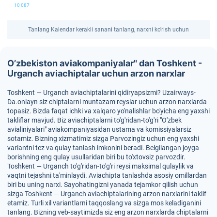
10 087
Tanlang Kalendar kerakli sanani tanlang, narxni ko'rish uchun
O’zbekiston aviakompaniyalar" dan Toshkent -
Urganch aviachiptalar uchun arzon narxlar
Toshkent — Urganch aviachiptalarini qidiryapsizmi? Uzairways-
Da.onlayn siz chiptalarni muntazam reyslar uchun arzon narxlarda
topasiz. Bizda faqat ichki va xalqaro yo'nalishlar bo'yicha eng yaxshi
takliflar mavjud. Biz aviachiptalarni to'g'ridan-to'g'ri "O'zbek
avialiniyalari" aviakompaniyasidan ustama va komissiyalarsiz
sotamiz. Bizning xizmatimiz sizga Parvozingiz uchun eng yaxshi
variantni tez va qulay tanlash imkonini beradi. Belgilangan joyga
borishning eng qulay usullaridan biri bu to'xtovsiz parvozdir.
Toshkent — Urganch to'g'ridan-to'g'ri reysi maksimal qulaylik va
vaqtni tejashni ta'minlaydi. Aviachipta tanlashda asosiy omillardan
biri bu uning narxi. Sayohatingizni yanada tejamkor qilish uchun
sizga Toshkent — Urganch aviachiptalarining arzon narxlarini taklif
etamiz. Turli xil variantlarni taqqoslang va sizga mos keladiganini
tanlang. Bizning veb-saytimizda siz eng arzon narxlarda chiptalarni