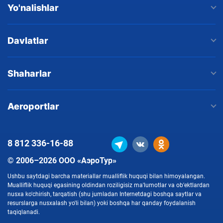
Yo'nalishlar
Davlatlar
Shaharlar
Aeroportlar
8 812
336-16-88
© 2006–2026 ООО «АэроТур»
Ushbu saytdagi barcha materiallar mualliflik huquqi bilan himoyalangan.
Mualliflik huquqi egasining oldindan roziligisiz ma'lumotlar va ob'ektlardan
nusxa ko'chirish, tarqatish (shu jumladan Internetdagi boshqa saytlar va
resurslarga nusxalash yo'li bilan) yoki boshqa har qanday foydalanish
taqiqlanadi.