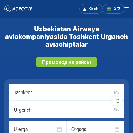
Kirish
O`Z
Uzbekistan Airways
aviakompaniyasida Toshkent Urganch
aviachiptalar
Промокод на рейсы
TAS
UGC
U erga
Orqaga