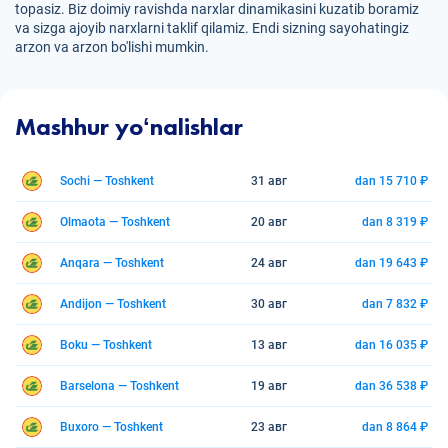
topasiz. Biz doimiy ravishda narxlar dinamikasini kuzatib boramiz
va sizga ajoyib narxlarni taklif qilamiz. Endi sizning sayohatingiz
arzon va arzon bo'lishi mumkin.
Mashhur yoʻnalishlar
Sochi — Toshkent
31 авг
dan 15 710 ₽
Olmaota — Toshkent
20 авг
dan 8 319 ₽
Anqara — Toshkent
24 авг
dan 19 643 ₽
Andijon — Toshkent
30 авг
dan 7 832 ₽
Boku — Toshkent
13 авг
dan 16 035 ₽
Barselona — Toshkent
19 авг
dan 36 538 ₽
Buxoro — Toshkent
23 авг
dan 8 864 ₽