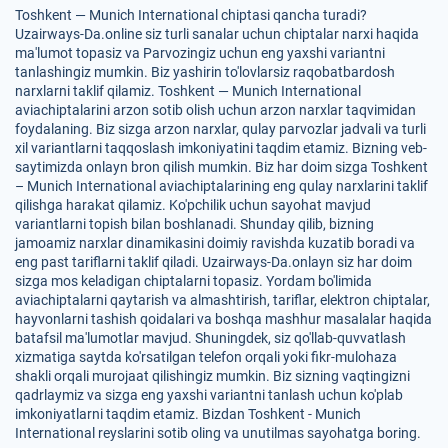
Toshkent — Munich International chiptasi qancha turadi?
Uzairways-Da.online siz turli sanalar uchun chiptalar narxi haqida
ma'lumot topasiz va Parvozingiz uchun eng yaxshi variantni
tanlashingiz mumkin. Biz yashirin to'lovlarsiz raqobatbardosh
narxlarni taklif qilamiz. Toshkent — Munich International
aviachiptalarini arzon sotib olish uchun arzon narxlar taqvimidan
foydalaning. Biz sizga arzon narxlar, qulay parvozlar jadvali va turli
xil variantlarni taqqoslash imkoniyatini taqdim etamiz. Bizning veb-
saytimizda onlayn bron qilish mumkin. Biz har doim sizga Toshkent
– Munich International aviachiptalarining eng qulay narxlarini taklif
qilishga harakat qilamiz. Ko'pchilik uchun sayohat mavjud
variantlarni topish bilan boshlanadi. Shunday qilib, bizning
jamoamiz narxlar dinamikasini doimiy ravishda kuzatib boradi va
eng past tariflarni taklif qiladi. Uzairways-Da.onlayn siz har doim
sizga mos keladigan chiptalarni topasiz. Yordam bo'limida
aviachiptalarni qaytarish va almashtirish, tariflar, elektron chiptalar,
hayvonlarni tashish qoidalari va boshqa mashhur masalalar haqida
batafsil ma'lumotlar mavjud. Shuningdek, siz qo'llab-quvvatlash
xizmatiga saytda ko'rsatilgan telefon orqali yoki fikr-mulohaza
shakli orqali murojaat qilishingiz mumkin. Biz sizning vaqtingizni
qadrlaymiz va sizga eng yaxshi variantni tanlash uchun ko'plab
imkoniyatlarni taqdim etamiz. Bizdan Toshkent - Munich
International reyslarini sotib oling va unutilmas sayohatga boring.