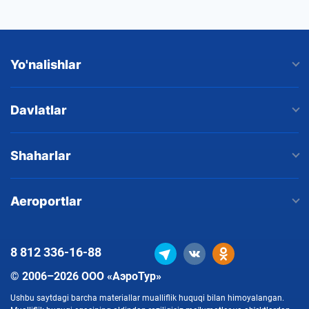
Yo'nalishlar
Davlatlar
Shaharlar
Aeroportlar
8 812
336-16-88
© 2006–2026 ООО «АэроТур»
Ushbu saytdagi barcha materiallar mualliflik huquqi bilan himoyalangan.