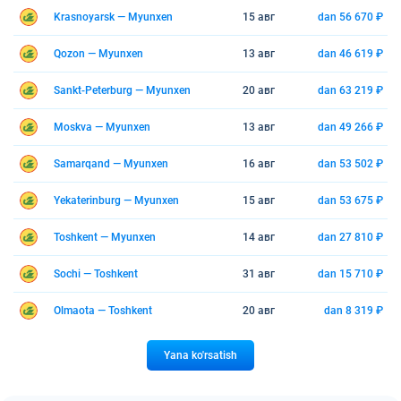
Krasnoyarsk — Myunxen
15 авг
dan 56 670 ₽
Qozon — Myunxen
13 авг
dan 46 619 ₽
Sankt-Peterburg — Myunxen
20 авг
dan 63 219 ₽
Moskva — Myunxen
13 авг
dan 49 266 ₽
Samarqand — Myunxen
16 авг
dan 53 502 ₽
Yekaterinburg — Myunxen
15 авг
dan 53 675 ₽
Toshkent — Myunxen
14 авг
dan 27 810 ₽
Sochi — Toshkent
31 авг
dan 15 710 ₽
Olmaota — Toshkent
20 авг
dan 8 319 ₽
Yana ko'rsatish