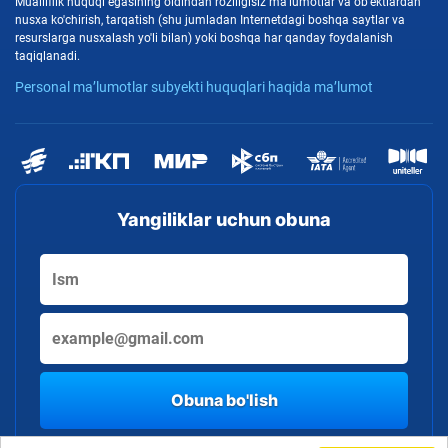
Mualliflik huquqi egasining oldindan roziligisiz ma'lumotlar va ob'ektlardan
nusxa ko'chirish, tarqatish (shu jumladan Internetdagi boshqa saytlar va
resurslarga nusxalash yo'li bilan) yoki boshqa har qanday foydalanish
taqiqlanadi.
Personal ma’lumotlar subyekti huquqlari haqida ma’lumot
Yangiliklar uchun obuna
Obuna bo'lish
By clicking the button, you consent to the processing of personal data