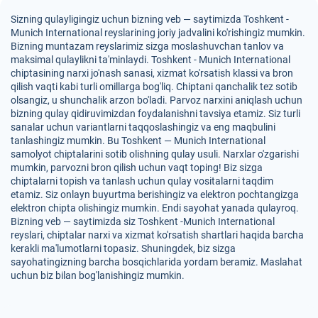
Sizning qulayligingiz uchun bizning veb — saytimizda Toshkent -
Munich International reyslarining joriy jadvalini ko'rishingiz mumkin.
Bizning muntazam reyslarimiz sizga moslashuvchan tanlov va
maksimal qulaylikni ta'minlaydi. Toshkent - Munich International
chiptasining narxi jo'nash sanasi, xizmat ko'rsatish klassi va bron
qilish vaqti kabi turli omillarga bog'liq. Chiptani qanchalik tez sotib
olsangiz, u shunchalik arzon bo'ladi. Parvoz narxini aniqlash uchun
bizning qulay qidiruvimizdan foydalanishni tavsiya etamiz. Siz turli
sanalar uchun variantlarni taqqoslashingiz va eng maqbulini
tanlashingiz mumkin. Bu Toshkent — Munich International
samolyot chiptalarini sotib olishning qulay usuli. Narxlar o'zgarishi
mumkin, parvozni bron qilish uchun vaqt toping! Biz sizga
chiptalarni topish va tanlash uchun qulay vositalarni taqdim
etamiz. Siz onlayn buyurtma berishingiz va elektron pochtangizga
elektron chipta olishingiz mumkin. Endi sayohat yanada qulayroq.
Bizning veb — saytimizda siz Toshkent -Munich International
reyslari, chiptalar narxi va xizmat ko'rsatish shartlari haqida barcha
kerakli ma'lumotlarni topasiz. Shuningdek, biz sizga
sayohatingizning barcha bosqichlarida yordam beramiz. Maslahat
uchun biz bilan bog'lanishingiz mumkin.