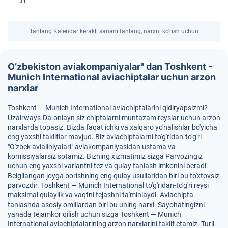
31
Tanlang Kalendar kerakli sanani tanlang, narxni ko'rish uchun
O’zbekiston aviakompaniyalar" dan Toshkent -
Munich International aviachiptalar uchun arzon
narxlar
Toshkent — Munich International aviachiptalarini qidiryapsizmi?
Uzairways-Da.onlayn siz chiptalarni muntazam reyslar uchun arzon
narxlarda topasiz. Bizda faqat ichki va xalqaro yo'nalishlar bo'yicha
eng yaxshi takliflar mavjud. Biz aviachiptalarni to'g'ridan-to'g'ri
"O'zbek avialiniyalari" aviakompaniyasidan ustama va
komissiyalarsiz sotamiz. Bizning xizmatimiz sizga Parvozingiz
uchun eng yaxshi variantni tez va qulay tanlash imkonini beradi.
Belgilangan joyga borishning eng qulay usullaridan biri bu to'xtovsiz
parvozdir. Toshkent — Munich International to'g'ridan-to'g'ri reysi
maksimal qulaylik va vaqtni tejashni ta'minlaydi. Aviachipta
tanlashda asosiy omillardan biri bu uning narxi. Sayohatingizni
yanada tejamkor qilish uchun sizga Toshkent — Munich
International aviachiptalarining arzon narxlarini taklif etamiz. Turli