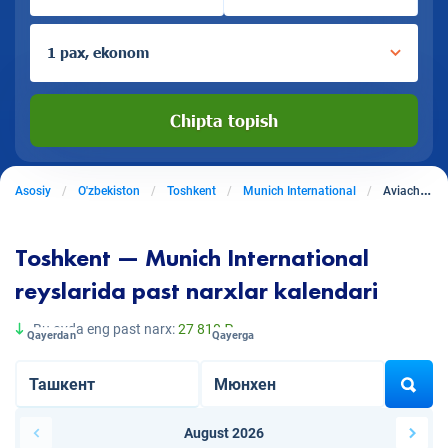
1 pax, ekonom
Chipta topish
Asosiy
O'zbekiston
Toshkent
Munich International
Aviachiptalar Toshkentdan Munich International ga
Toshkent — Munich International
reyslarida past narxlar kalendari
Bu oyda eng past narx:
27 810 ₽
Qayerdan
Qayerga
August 2026