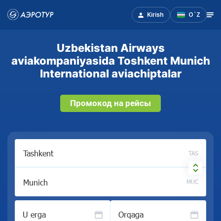
Kirish
O`Z
Uzbekistan Airways
aviakompaniyasida Toshkent Munich
International aviachiptalar
Промокод на рейсы
TAS
MUC
U erga
Orqaga