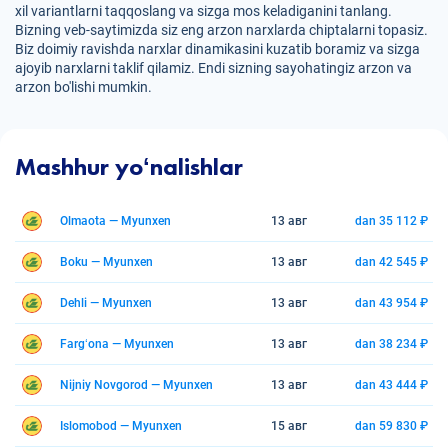
xil variantlarni taqqoslang va sizga mos keladiganini tanlang.
Bizning veb-saytimizda siz eng arzon narxlarda chiptalarni topasiz.
Biz doimiy ravishda narxlar dinamikasini kuzatib boramiz va sizga
ajoyib narxlarni taklif qilamiz. Endi sizning sayohatingiz arzon va
arzon bo'lishi mumkin.
Mashhur yoʻnalishlar
Olmaota — Myunxen
13 авг
dan 35 112 ₽
Boku — Myunxen
13 авг
dan 42 545 ₽
Dehli — Myunxen
13 авг
dan 43 954 ₽
Fargʻona — Myunxen
13 авг
dan 38 234 ₽
Nijniy Novgorod — Myunxen
13 авг
dan 43 444 ₽
Islomobod — Myunxen
15 авг
dan 59 830 ₽