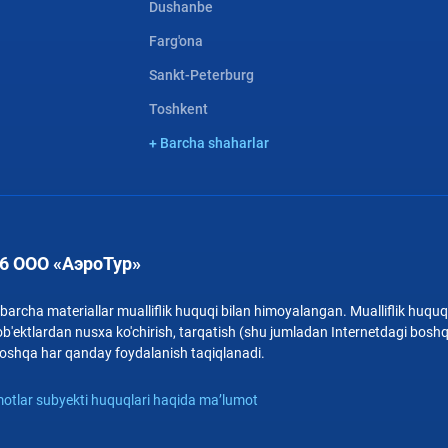
Dushanbe
Farg'ona
Sankt-Peterburg
Toshkent
+ Barcha shaharlar
6 ООО «АэроТур»
archa materiallar mualliflik huquqi bilan himoyalangan. Mualliflik huquqi
b'ektlardan nusxa ko'chirish, tarqatish (shu jumladan Internetdagi bosh
i boshqa har qanday foydalanish taqiqlanadi.
otlar subyekti huquqlari haqida ma’lumot