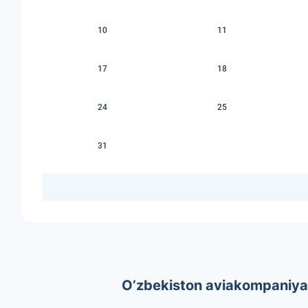
10
11
17
18
24
25
31
O’zbekiston aviakompaniyala