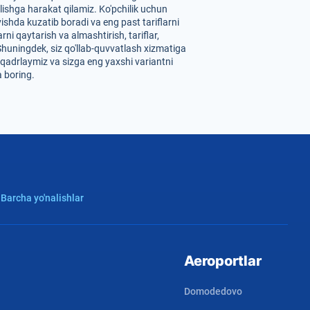
ilishga harakat qilamiz. Ko'pchilik uchun
ishda kuzatib boradi va eng past tariflarni
ni qaytarish va almashtirish, tariflar,
Shuningdek, siz qo'llab-quvvatlash xizmatiga
i qadrlaymiz va sizga eng yaxshi variantni
a boring.
 Barcha yo'nalishlar
Aeroportlar
Domodedovo