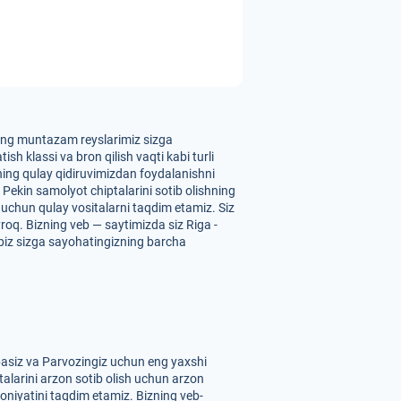
zning muntazam reyslarimiz sizga
sh klassi va bron qilish vaqti kabi turli
zning qulay qidiruvimizdan foydalanishni
Pekin samolyot chiptalarini sotib olishning
h uchun qulay vositalarni taqdim etamiz. Siz
oq. Bizning veb — saytimizda siz Riga -
, biz sizga sayohatingizning barcha
pasiz va Parvozingiz uchun eng yaxshi
talarini arzon sotib olish uchun arzon
koniyatini taqdim etamiz. Bizning veb-