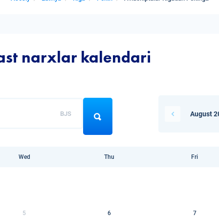
ast narxlar kalendari
BJS
August 2
Wed
Thu
Fri
5
6
7