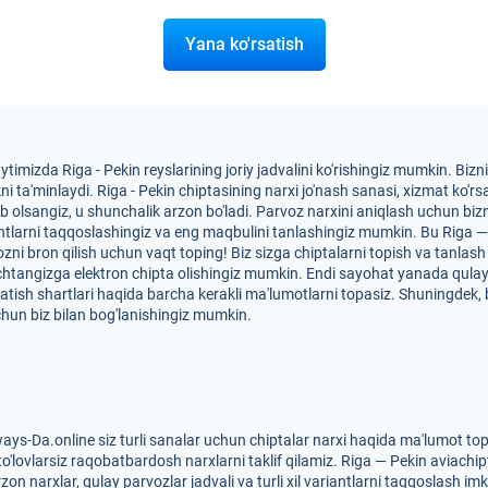
Yana ko'rsatish
ytimizda Riga - Pekin reyslarining joriy jadvalini ko'rishingiz mumkin. Bi
a'minlaydi. Riga - Pekin chiptasining narxi jo'nash sanasi, xizmat ko'rsati
tib olsangiz, u shunchalik arzon bo'ladi. Parvoz narxini aniqlash uchun bi
antlarni taqqoslashingiz va eng maqbulini tanlashingiz mumkin. Bu Riga — 
ozni bron qilish uchun vaqt toping! Biz sizga chiptalarni topish va tanlas
htangizga elektron chipta olishingiz mumkin. Endi sayohat yanada qulayr
'rsatish shartlari haqida barcha kerakli ma'lumotlarni topasiz. Shuningdek
un biz bilan bog'lanishingiz mumkin.
ays-Da.online siz turli sanalar uchun chiptalar narxi haqida ma'lumot to
to'lovlarsiz raqobatbardosh narxlarni taklif qilamiz. Riga — Pekin aviachip
on narxlar, qulay parvozlar jadvali va turli xil variantlarni taqqoslash im