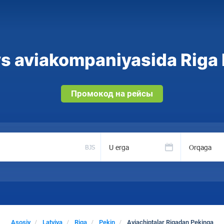
s aviakompaniyasida Riga P
Промокод на рейсы
U erga
Orqaga
BJS
Asosiy
Latviya
Riga
Pekin
Aviachiptalar Rigadan Pekinga