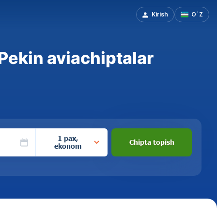
Kirish
O`Z
ekin aviachiptalar
1 pax,
Chipta topish
ekonom