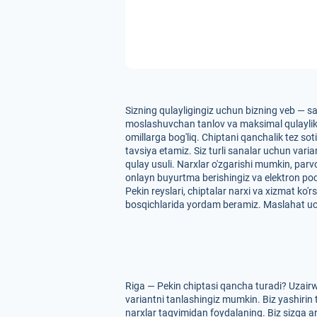
Sizning qulayligingiz uchun bizning veb — sa
moslashuvchan tanlov va maksimal qulaylikni t
omillarga bog'liq. Chiptani qanchalik tez so
tavsiya etamiz. Siz turli sanalar uchun vari
qulay usuli. Narxlar o'zgarishi mumkin, parv
onlayn buyurtma berishingiz va elektron poc
Pekin reyslari, chiptalar narxi va xizmat ko
bosqichlarida yordam beramiz. Maslahat uch
Riga — Pekin chiptasi qancha turadi? Uzairw
variantni tanlashingiz mumkin. Biz yashirin 
narxlar taqvimidan foydalaning. Biz sizga arz