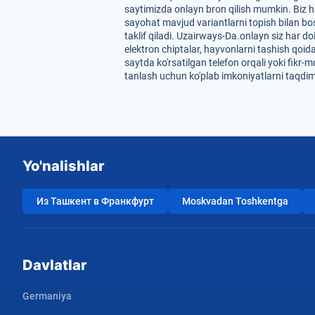
saytimizda onlayn bron qilish mumkin. Biz ha
sayohat mavjud variantlarni topish bilan bos
taklif qiladi. Uzairways-Da.onlayn siz har do
elektron chiptalar, hayvonlarni tashish qoi
saytda ko'rsatilgan telefon orqali yoki fikr-
tanlash uchun ko'plab imkoniyatlarni taqdim 
Yo'nalishlar
Из Ташкент в Франкфурт
Moskvadan Toshkentga
Davlatlar
Germaniya