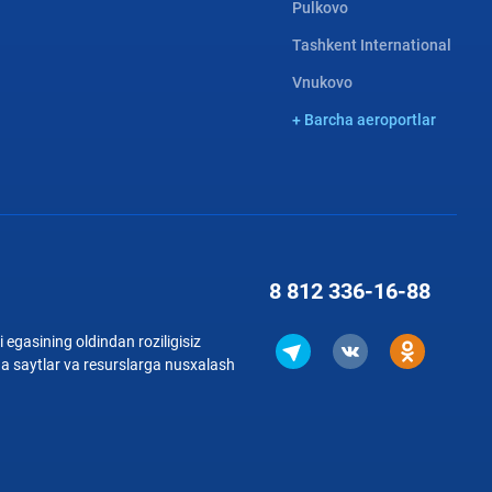
Pulkovo
Tashkent International
Vnukovo
+ Barcha aeroportlar
8 812
336-16-88
 egasining oldindan roziligisiz
qa saytlar va resurslarga nusxalash