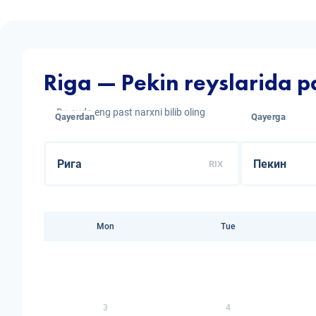
Riga — Pekin reyslarida p
Bu oyda eng past narxni bilib oling
Qayerdan
Qayerga
RIX
Mon
Tue
3
4