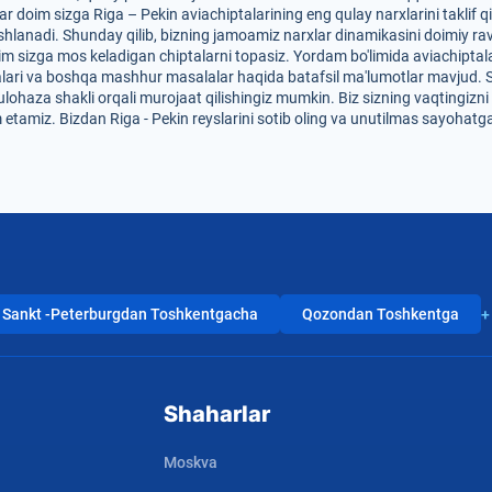
r doim sizga Riga – Pekin aviachiptalarining eng qulay narxlarini taklif q
hlanadi. Shunday qilib, bizning jamoamiz narxlar dinamikasini doimiy rav
im sizga mos keladigan chiptalarni topasiz. Yordam bo'limida aviachiptalar
dalari va boshqa mashhur masalalar haqida batafsil ma'lumotlar mavjud. 
mulohaza shakli orqali murojaat qilishingiz mumkin. Biz sizning vaqtingizn
etamiz. Bizdan Riga - Pekin reyslarini sotib oling va unutilmas sayohatg
Sankt -Peterburgdan Toshkentgacha
Qozondan Toshkentga
+
Shaharlar
Moskva