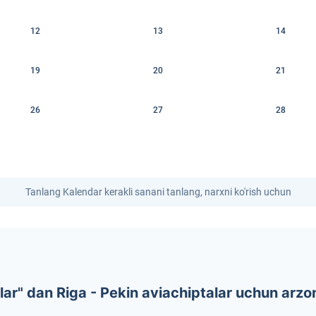
12
13
14
19
20
21
26
27
28
Tanlang Kalendar kerakli sanani tanlang, narxni ko'rish uchun
r" dan Riga - Pekin aviachiptalar uchun arzon