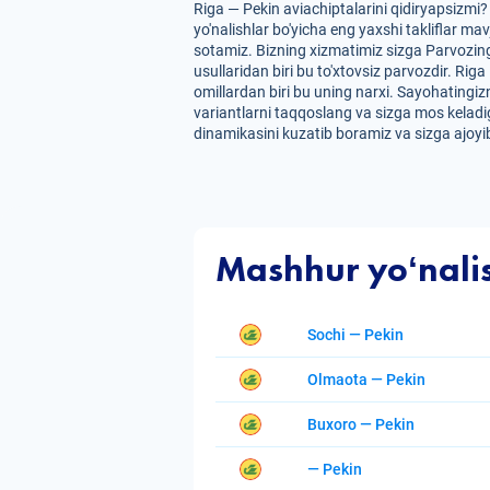
Riga — Pekin aviachiptalarini qidiryapsizmi
yo'nalishlar bo'yicha eng yaxshi takliflar ma
sotamiz. Bizning xizmatimiz sizga Parvozing
usullaridan biri bu to'xtovsiz parvozdir. Riga
omillardan biri bu uning narxi. Sayohatingizn
variantlarni taqqoslang va sizga mos keladig
dinamikasini kuzatib boramiz va sizga ajoyib
Mashhur yoʻnali
Sochi — Pekin
Olmaota — Pekin
Buxoro — Pekin
— Pekin