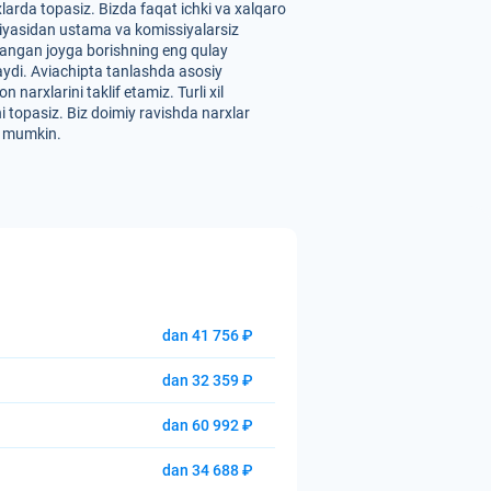
arda topasiz. Bizda faqat ichki va xalqaro
paniyasidan ustama va komissiyalarsiz
ilangan joyga borishning eng qulay
nlaydi. Aviachipta tanlashda asosiy
narxlarini taklif etamiz. Turli xil
i topasiz. Biz doimiy ravishda narxlar
hi mumkin.
dan 41 756 ₽
dan 32 359 ₽
dan 60 992 ₽
dan 34 688 ₽