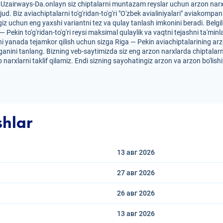
? Uzairways-Da.onlayn siz chiptalarni muntazam reyslar uchun arzon narxl
vjud. Biz aviachiptalarni to'g'ridan-to'g'ri "O'zbek avialiniyalari" aviakom
iz uchun eng yaxshi variantni tez va qulay tanlash imkonini beradi. Belg
 — Pekin to'g'ridan-to'g'ri reysi maksimal qulaylik va vaqtni tejashni ta'mi
i yanada tejamkor qilish uchun sizga Riga — Pekin aviachiptalarining arzon 
anini tanlang. Bizning veb-saytimizda siz eng arzon narxlarda chiptalarn
 narxlarni taklif qilamiz. Endi sizning sayohatingiz arzon va arzon bo'lis
shlar
13 авг
2026
27 авг
2026
26 авг
2026
13 авг
2026