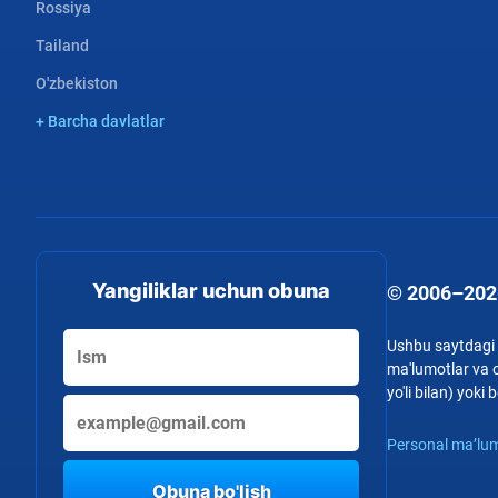
Rossiya
Tailand
O'zbekiston
+ Barcha davlatlar
Yangiliklar uchun obuna
© 2006–202
Ushbu saytdagi b
ma'lumotlar va o
yo'li bilan) yok
Personal ma’lum
Obuna bo'lish