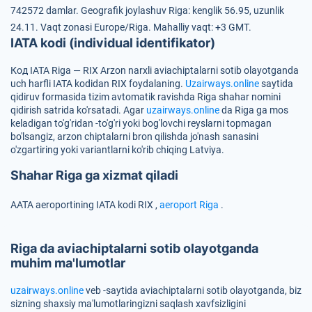
742572 damlar.
Geografik joylashuv Riga: kenglik 56.95, uzunlik
24.11.
Vaqt zonasi Europe/Riga.
Mahalliy vaqt: +3 GMT.
IATA kodi (individual identifikator)
Код IATA Riga — RIX
Arzon narxli aviachiptalarni sotib olayotganda
uch harfli IATA kodidan
RIX
foydalaning.
Uzairways.online
saytida
qidiruv formasida tizim avtomatik ravishda Riga shahar nomini
qidirish satrida ko'rsatadi. Agar
uzairways.online
da Riga ga mos
keladigan to'g'ridan -to'g'ri yoki bog'lovchi reyslarni topmagan
bo'lsangiz, arzon chiptalarni bron qilishda jo'nash sanasini
o'zgartiring yoki variantlarni ko'rib chiqing Latviya.
Shahar Riga ga xizmat qiladi
AATA aeroportining IATA kodi
RIX
,
aeroport Riga
.
Riga da aviachiptalarni sotib olayotganda
muhim ma'lumotlar
uzairways.online
veb -saytida aviachiptalarni sotib olayotganda, biz
sizning shaxsiy ma'lumotlaringizni saqlash xavfsizligini