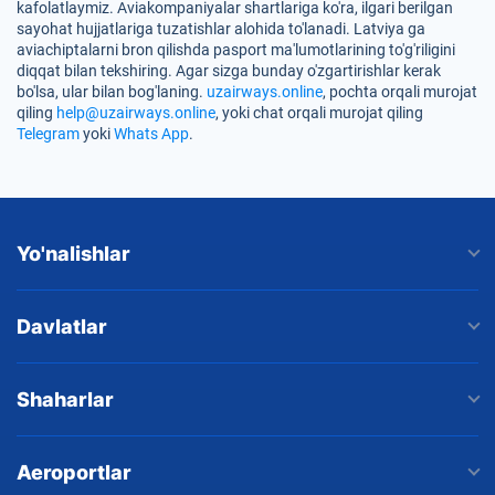
kafolatlaymiz. Aviakompaniyalar shartlariga ko'ra, ilgari berilgan
sayohat hujjatlariga tuzatishlar alohida to'lanadi. Latviya ga
aviachiptalarni bron qilishda pasport ma'lumotlarining to'g'riligini
diqqat bilan tekshiring. Agar sizga bunday o'zgartirishlar kerak
bo'lsa, ular bilan bog'laning.
uzairways.online
, pochta orqali murojat
qiling
help@uzairways.online
, yoki chat orqali murojat qiling
Telegram
yoki
Whats App
.
Yo'nalishlar
Davlatlar
Shaharlar
Aeroportlar