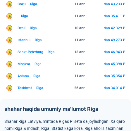
Boku — Riga
11 авг
dan 43 233 ₽
— Riga
11 авг
dan 35 411 ₽
Dehli — Riga
10 авг
dan 42 329 ₽
Istanbul — Riga
11 авг
dan 49 273 ₽
Sankt-Peterburg — Riga
13 авг
dan 46 943 ₽
Moskva — Riga
11 авг
dan 45 398 ₽
Astana — Riga
11 авг
dan 35 354 ₽
Toshkent — Riga
26 авг
dan 34 014 ₽
shahar haqida umumiy ma'lumot Riga
Shahar Riga Latviya, mintaqa Rigas Pilseta da joylashgan.
Xalqaro
nomi Riga & mdash; Riga.
Statistikaga ko'ra, Riga aholisi taxminan