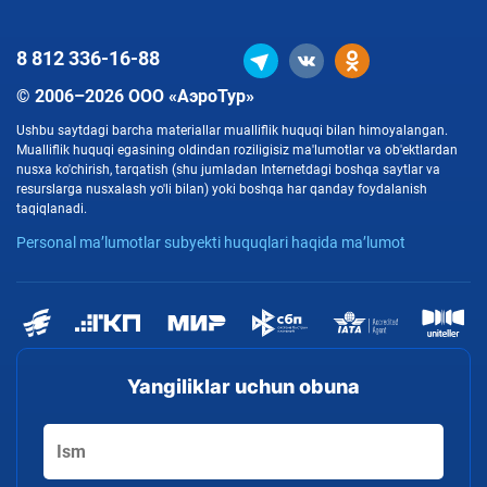
8 812
336-16-88
© 2006–2026 ООО «АэроТур»
Ushbu saytdagi barcha materiallar mualliflik huquqi bilan himoyalangan.
Mualliflik huquqi egasining oldindan roziligisiz ma'lumotlar va ob'ektlardan
nusxa ko'chirish, tarqatish (shu jumladan Internetdagi boshqa saytlar va
resurslarga nusxalash yo'li bilan) yoki boshqa har qanday foydalanish
taqiqlanadi.
Personal ma’lumotlar subyekti huquqlari haqida ma’lumot
Yangiliklar uchun obuna