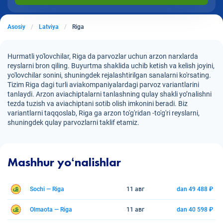
Asosiy
Latviya
Riga
Hurmatli yo'lovchilar, Riga da parvozlar uchun arzon narxlarda
reyslarni bron qiling. Buyurtma shaklida uchib ketish va kelish joyini,
yo'lovchilar sonini, shuningdek rejalashtirilgan sanalarni ko'rsating.
Tizim Riga dagi turli aviakompaniyalardagi parvoz variantlarini
tanlaydi. Arzon aviachiptalarni tanlashning qulay shakli yo’nalishni
tezda tuzish va aviachiptani sotib olish imkonini beradi. Biz
variantlarni taqqoslab, Riga ga arzon to'g'ridan -to'g'ri reyslarni,
shuningdek qulay parvozlarni taklif etamiz.
Mashhur yoʻnalishlar
Sochi — Riga
11 авг
dan 49 488 ₽
Olmaota — Riga
11 авг
dan 40 598 ₽