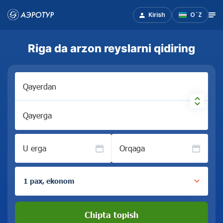
Kirish
O`Z
Riga da arzon reyslarni qidiring
Qayerdan
Qayerga
U erga
Orqaga
1 pax, ekonom
Chipta topish