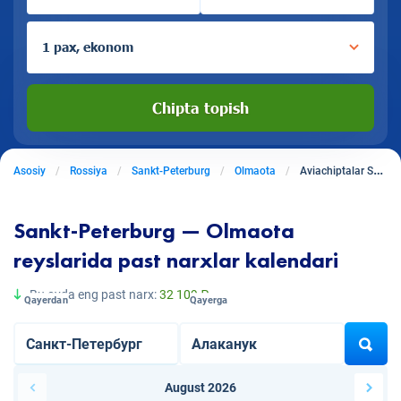
1 pax, ekonom
Chipta topish
Asosiy
Rossiya
Sankt-Peterburg
Olmaota
Aviachiptalar Sankt-Peterburgdan Olmaotaga
Sankt-Peterburg — Olmaota
reyslarida past narxlar kalendari
Bu oyda eng past narx:
32 109 ₽
Qayerdan
Qayerga
August 2026