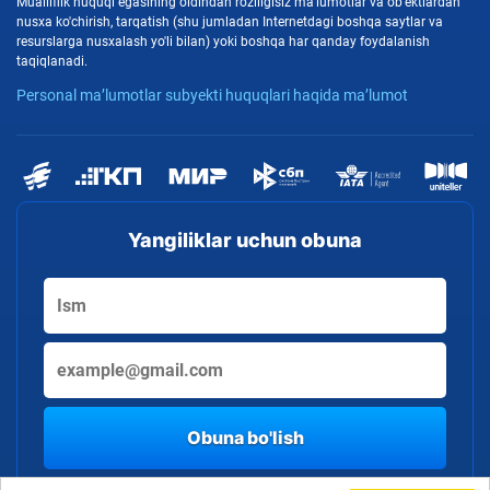
Mualliflik huquqi egasining oldindan roziligisiz ma'lumotlar va ob'ektlardan
nusxa ko'chirish, tarqatish (shu jumladan Internetdagi boshqa saytlar va
resurslarga nusxalash yo'li bilan) yoki boshqa har qanday foydalanish
taqiqlanadi.
Personal ma’lumotlar subyekti huquqlari haqida ma’lumot
Yangiliklar uchun obuna
Obuna bo'lish
By clicking the button, you consent to the processing of personal data