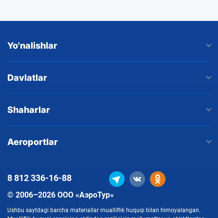
Yo'nalishlar
Davlatlar
Shaharlar
Aeroportlar
8 812
336-16-88
© 2006–2026 ООО «АэроТур»
Ushbu saytdagi barcha materiallar mualliflik huquqi bilan himoyalangan.