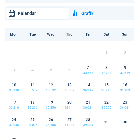
Kalendar
Grafik
Mon
Tue
Wed
Thu
Fri
Sat
Sun
1
2
7
8
9
3
4
5
6
33 664
42 798
33 649
10
11
12
13
14
15
16
39 298
35 532
35 532
35 532
36 216
36 216
32 109
17
18
19
20
21
22
23
36 216
36 216
35 256
42 144
36 021
35 256
36 021
24
25
26
27
28
29
30
39 085
39 085
34 486
41 891
39 085