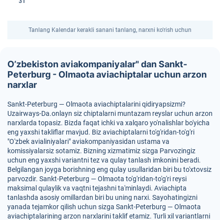
31
Tanlang Kalendar kerakli sanani tanlang, narxni ko'rish uchun
O’zbekiston aviakompaniyalar" dan Sankt-
Peterburg - Olmaota aviachiptalar uchun arzon
narxlar
Sankt-Peterburg — Olmaota aviachiptalarini qidiryapsizmi?
Uzairways-Da.onlayn siz chiptalarni muntazam reyslar uchun arzon
narxlarda topasiz. Bizda faqat ichki va xalqaro yo'nalishlar bo'yicha
eng yaxshi takliflar mavjud. Biz aviachiptalarni to'g'ridan-to'g'ri
"O'zbek avialiniyalari" aviakompaniyasidan ustama va
komissiyalarsiz sotamiz. Bizning xizmatimiz sizga Parvozingiz
uchun eng yaxshi variantni tez va qulay tanlash imkonini beradi.
Belgilangan joyga borishning eng qulay usullaridan biri bu to'xtovsiz
parvozdir. Sankt-Peterburg — Olmaota to'g'ridan-to'g'ri reysi
maksimal qulaylik va vaqtni tejashni ta'minlaydi. Aviachipta
tanlashda asosiy omillardan biri bu uning narxi. Sayohatingizni
yanada tejamkor qilish uchun sizga Sankt-Peterburg — Olmaota
aviachiptalarining arzon narxlarini taklif etamiz. Turli xil variantlarni