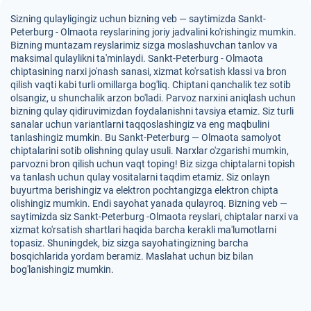
Sizning qulayligingiz uchun bizning veb — saytimizda Sankt-
Peterburg - Olmaota reyslarining joriy jadvalini ko'rishingiz mumkin.
Bizning muntazam reyslarimiz sizga moslashuvchan tanlov va
maksimal qulaylikni ta'minlaydi. Sankt-Peterburg - Olmaota
chiptasining narxi jo'nash sanasi, xizmat ko'rsatish klassi va bron
qilish vaqti kabi turli omillarga bog'liq. Chiptani qanchalik tez sotib
olsangiz, u shunchalik arzon bo'ladi. Parvoz narxini aniqlash uchun
bizning qulay qidiruvimizdan foydalanishni tavsiya etamiz. Siz turli
sanalar uchun variantlarni taqqoslashingiz va eng maqbulini
tanlashingiz mumkin. Bu Sankt-Peterburg — Olmaota samolyot
chiptalarini sotib olishning qulay usuli. Narxlar o'zgarishi mumkin,
parvozni bron qilish uchun vaqt toping! Biz sizga chiptalarni topish
va tanlash uchun qulay vositalarni taqdim etamiz. Siz onlayn
buyurtma berishingiz va elektron pochtangizga elektron chipta
olishingiz mumkin. Endi sayohat yanada qulayroq. Bizning veb —
saytimizda siz Sankt-Peterburg -Olmaota reyslari, chiptalar narxi va
xizmat ko'rsatish shartlari haqida barcha kerakli ma'lumotlarni
topasiz. Shuningdek, biz sizga sayohatingizning barcha
bosqichlarida yordam beramiz. Maslahat uchun biz bilan
bog'lanishingiz mumkin.