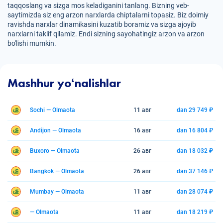
taqqoslang va sizga mos keladiganini tanlang. Bizning veb-
saytimizda siz eng arzon narxlarda chiptalarni topasiz. Biz doimiy
ravishda narxlar dinamikasini kuzatib boramiz va sizga ajoyib
narxlarni taklif qilamiz. Endi sizning sayohatingiz arzon va arzon
bo'lishi mumkin.
Mashhur yoʻnalishlar
Sochi — Olmaota
11 авг
dan 29 749 ₽
Andijon — Olmaota
16 авг
dan 16 804 ₽
Buxoro — Olmaota
26 авг
dan 18 032 ₽
Bangkok — Olmaota
26 авг
dan 37 146 ₽
Mumbay — Olmaota
11 авг
dan 28 074 ₽
— Olmaota
11 авг
dan 18 219 ₽