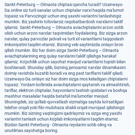
Sankt-Peterburg — Olmaota chiptasi qancha turadi? Uzairways-
Da.online siz turli sanalar uchun chiptalar narxi haqida ma'lumot
topasiz va Parvozingiz uchun eng yaxshi variantni tanlashingiz
mumkin. Biz yashirin to'lovlarsiz raqobatbardosh narxlarni taklif
qilamiz. Sankt-Peterburg — Olmaota aviachiptalarini arzon sotib
olish uchun arzon narxlar taqvimidan foydalaning. Biz sizga arzon
narxlar, qulay parvozlar jadvali va turli xil variantlarni taqqoslash
imkoniyatini taqdim etamiz. Bizning veb-saytimizda onlayn bron
qilish mumkin. Biz har doim sizga Sankt-Peterburg – Olmaota
aviachiptalarining eng qulay narxlarini taklif qilishga harakat
qilamiz. Ko'pchilik uchun sayohat mavjud variantlarni topish bilan
boshlanadi. Shunday qilib, bizning jamoamiz narxlar dinamikasini
doimiy ravishda kuzatib boradi va eng past tariflarni taklif qiladi.
Uzairways-Da.onlayn siz har doim sizga mos keladigan chiptalarni
topasiz. Yordam bo'limida aviachiptalarni qaytarish va almashtirish,
tariflar, elektron chiptalar, hayvonlarni tashish qoidalari va boshqa
mashhur masalalar haqida batafsil ma'lumotlar mavjud.
Shuningdek, siz qo'llab-quvvatlash xizmatiga saytda ko'rsatilgan
telefon orqali yoki fikr-mulohaza shakli orqali murojaat qilishingiz
mumkin. Biz sizning vaqtingizni qadrlaymiz va sizga eng yaxshi
variantni tanlash uchun ko'plab imkoniyatlarni taqdim etamiz.
Bizdan Sankt-Peterburg - Olmaota reyslarini sotib oling va
unutilmas sayohatga boring.