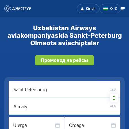
Kirish
O`Z
Uzbekistan Airways
aviakompaniyasida Sankt-Peterburg
Olmaota aviachiptalar
Промокод на рейсы
LED
ALA
U erga
Orqaga