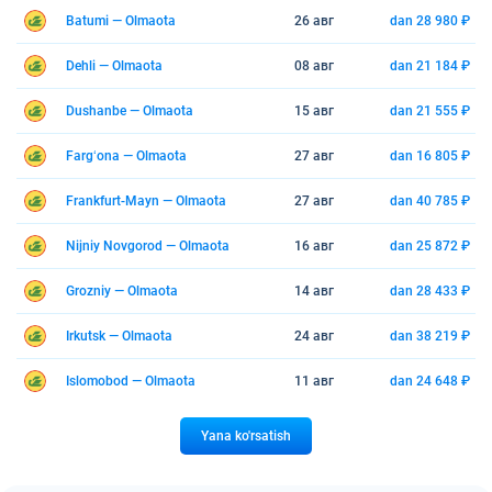
Batumi — Olmaota
26 авг
dan 28 980 ₽
Dehli — Olmaota
08 авг
dan 21 184 ₽
Dushanbe — Olmaota
15 авг
dan 21 555 ₽
Fargʻona — Olmaota
27 авг
dan 16 805 ₽
Frankfurt-Mayn — Olmaota
27 авг
dan 40 785 ₽
Nijniy Novgorod — Olmaota
16 авг
dan 25 872 ₽
Grozniy — Olmaota
14 авг
dan 28 433 ₽
Irkutsk — Olmaota
24 авг
dan 38 219 ₽
Islomobod — Olmaota
11 авг
dan 24 648 ₽
Yana ko'rsatish