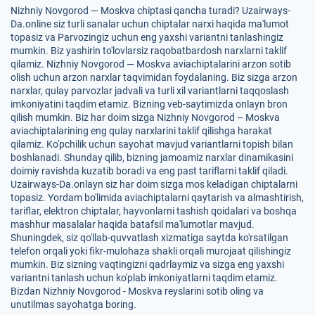
Nizhniy Novgorod — Moskva chiptasi qancha turadi? Uzairways-
Da.online siz turli sanalar uchun chiptalar narxi haqida ma'lumot
topasiz va Parvozingiz uchun eng yaxshi variantni tanlashingiz
mumkin. Biz yashirin to'lovlarsiz raqobatbardosh narxlarni taklif
qilamiz. Nizhniy Novgorod — Moskva aviachiptalarini arzon sotib
olish uchun arzon narxlar taqvimidan foydalaning. Biz sizga arzon
narxlar, qulay parvozlar jadvali va turli xil variantlarni taqqoslash
imkoniyatini taqdim etamiz. Bizning veb-saytimizda onlayn bron
qilish mumkin. Biz har doim sizga Nizhniy Novgorod – Moskva
aviachiptalarining eng qulay narxlarini taklif qilishga harakat
qilamiz. Ko'pchilik uchun sayohat mavjud variantlarni topish bilan
boshlanadi. Shunday qilib, bizning jamoamiz narxlar dinamikasini
doimiy ravishda kuzatib boradi va eng past tariflarni taklif qiladi.
Uzairways-Da.onlayn siz har doim sizga mos keladigan chiptalarni
topasiz. Yordam bo'limida aviachiptalarni qaytarish va almashtirish,
tariflar, elektron chiptalar, hayvonlarni tashish qoidalari va boshqa
mashhur masalalar haqida batafsil ma'lumotlar mavjud.
Shuningdek, siz qo'llab-quvvatlash xizmatiga saytda ko'rsatilgan
telefon orqali yoki fikr-mulohaza shakli orqali murojaat qilishingiz
mumkin. Biz sizning vaqtingizni qadrlaymiz va sizga eng yaxshi
variantni tanlash uchun ko'plab imkoniyatlarni taqdim etamiz.
Bizdan Nizhniy Novgorod - Moskva reyslarini sotib oling va
unutilmas sayohatga boring.