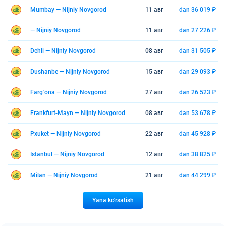
Mumbay — Nijniy Novgorod
11 авг
dan 36 019 ₽
— Nijniy Novgorod
11 авг
dan 27 226 ₽
Dehli — Nijniy Novgorod
08 авг
dan 31 505 ₽
Dushanbe — Nijniy Novgorod
15 авг
dan 29 093 ₽
Fargʻona — Nijniy Novgorod
27 авг
dan 26 523 ₽
Frankfurt-Mayn — Nijniy Novgorod
08 авг
dan 53 678 ₽
Pxuket — Nijniy Novgorod
22 авг
dan 45 928 ₽
Istanbul — Nijniy Novgorod
12 авг
dan 38 825 ₽
Milan — Nijniy Novgorod
21 авг
dan 44 299 ₽
Yana ko'rsatish