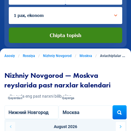
1 pax, ekonom
Chipta topish
Asosiy
Rossiya
Nizhniy Novgorod
Moskva
Aviachiptalar Nizhniy Novgoroddan Moskvaga
Nizhniy Novgorod — Moskva
reyslarida past narxlar kalendari
Bu oyda eng past narxni bilib oling
Qayerdan
Qayerga
August 2026