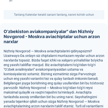
31
Tanlang Kalendar kerakli sanani tanlang, narxni ko'rish uchun
O’zbekiston aviakompaniyalar" dan Nizhniy
Novgorod - Moskva aviachiptalar uchun arzon
narxlar
Nizhniy Novgorod — Moskva aviachiptalarini qidiryapsizmi?
Uzairways-Da.onlayn siz chiptalarni muntazam reyslar uchun arzon
narxlarda topasiz. Bizda faqat ichki va xalqaro yo'nalishlar bo'yicha
eng yaxshi takliflar mavjud. Biz aviachiptalarni to'g'ridan-to'g'ri
"O'zbek avialiniyalari" aviakompaniyasidan ustama va
komissiyalarsiz sotamiz. Bizning xizmatimiz sizga Parvozingiz
uchun eng yaxshi variantni tez va qulay tanlash imkonini beradi.
Belgilangan joyga borishning eng qulay usullaridan biri bu to'xtovsiz
parvozdir. Nizhniy Novgorod — Moskva to'g'ridan-to'g'ri reysi
maksimal qulaylik va vaqtni tejashni ta'minlaydi. Aviachipta
tanlashda asosiy omillardan biri bu uning narxi. Sayohatingizni
yanada tejamkor qilish uchun sizga Nizhniy Novgorod — Moskva
aviachiptalarining arzon narxlarini taklif etamiz. Turli xil variantlarni