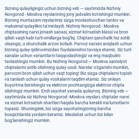
Sizning qulayligingiz uchun bizning veb — saytimizda Nizhniy
Novgorod - Moskva reyslarining joriy jadvalini ko'rishingiz mumkin.
Bizning muntazam reyslarimiz sizga moslashuvchan tanlov va
maksimal qulaylikni ta'minlaydi. Nizhniy Novgorod - Moskva
chiptasining narxi jo'nash sanasi, xizmat ko'rsatish klassi va bron
qilish vaqti kabi turli omillarga bog'liq. Chiptani qanchalik tez sotib
olsangiz, u shunchalik arzon bo'ladi. Parvoz narxini aniqlash uchun
bizning qulay qidiruvimizdan foydalanishni tavsiya etamiz. Siz turli
sanalar uchun variantlarni taqqoslashingiz va eng maqbulini
tanlashingiz mumkin. Bu Nizhniy Novgorod — Moskva samolyot
chiptalarini sotib olishning qulay usuli. Narxlar o'zgarishi mumkin,
parvozni bron qilish uchun vaqt toping! Biz sizga chiptalarni topish
va tanlash uchun qulay vositalarni taqdim etamiz. Siz onlayn
buyurtma berishingiz va elektron pochtangizga elektron chipta
olishingiz mumkin. Endi sayohat yanada qulayroq. Bizning veb —
saytimizda siz Nizhniy Novgorod -Moskva reyslari, chiptalar narxi
va xizmat ko'rsatish shartlari haqida barcha kerakli ma'lumotlarni
topasiz. Shuningdek, biz sizga sayohatingizning barcha
bosqichlarida yordam beramiz. Maslahat uchun biz bilan
bog'lanishingiz mumkin.