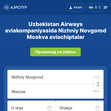
Kirish
O`Z
Uzbekistan Airways
aviakompaniyasida Nizhniy Novgorod
Moskva aviachiptalar
Промокод на рейсы
GOJ
MOW
U erga
Orqaga