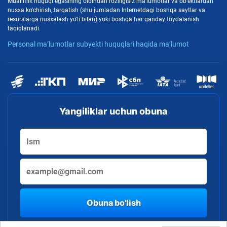
Mualliflik huquqi egasining oldindan roziligisiz ma'lumotlar va ob'ektlardan
nusxa ko'chirish, tarqatish (shu jumladan Internetdagi boshqa saytlar va
resurslarga nusxalash yo'li bilan) yoki boshqa har qanday foydalanish
taqiqlanadi.
Personal ma’lumotlar subyekti huquqlari haqida ma’lumot
Yangiliklar uchun obuna
Obuna bo'lish
By clicking the button, you consent to the processing of personal data