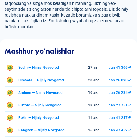
taqqoslang va sizga mos keladiganini tanlang. Bizning veb-
saytimizda siz eng arzon narxlarda chiptalarni topasiz. Biz doimiy
ravishda narxlar dinamikasini kuzatib boramiz va sizga ajoyib
narxlarni taklif qilamiz. Endi sizning sayohatingiz arzon va arzon
bo'lishi mumkin.
Mashhur yoʻnalishlar
Sochi — Nijniy Novgorod
27 авг
dan 41 306 ₽
Olmaota — Nijniy Novgorod
28 авг
dan 26 890 ₽
Andijon — Nijniy Novgorod
10 авг
dan 26 235 ₽
Buxoro — Nijniy Novgorod
28 авг
dan 27 751 ₽
Pekin — Nijniy Novgorod
11 авг
dan 41 247 ₽
Bangkok — Nijniy Novgorod
26 авг
dan 47 452 ₽