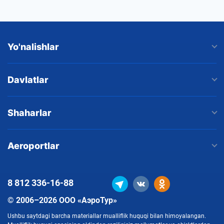
Yo'nalishlar
Davlatlar
Shaharlar
Aeroportlar
8 812
336-16-88
© 2006–2026 ООО «АэроТур»
Ushbu saytdagi barcha materiallar mualliflik huquqi bilan himoyalangan.