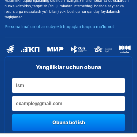
Mualliflik huquqi egasining oldindan roziligisiz ma'lumotlar va ob'ektlardan
nusxa ko'chirish, tarqatish (shu jumladan Internetdagi boshqa saytlar va
resurslarga nusxalash yo'li bilan) yoki boshqa har qanday foydalanish
taqiqlanadi.
Personal ma’lumotlar subyekti huquqlari haqida ma’lumot
Yangiliklar uchun obuna
Obuna bo'lish
By clicking the button, you consent to the processing of personal data