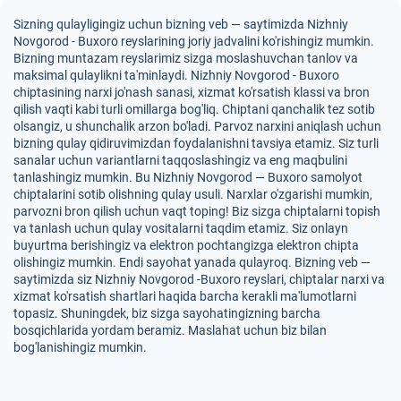
Sizning qulayligingiz uchun bizning veb — saytimizda Nizhniy
Novgorod - Buxoro reyslarining joriy jadvalini ko'rishingiz mumkin.
Bizning muntazam reyslarimiz sizga moslashuvchan tanlov va
maksimal qulaylikni ta'minlaydi. Nizhniy Novgorod - Buxoro
chiptasining narxi jo'nash sanasi, xizmat ko'rsatish klassi va bron
qilish vaqti kabi turli omillarga bog'liq. Chiptani qanchalik tez sotib
olsangiz, u shunchalik arzon bo'ladi. Parvoz narxini aniqlash uchun
bizning qulay qidiruvimizdan foydalanishni tavsiya etamiz. Siz turli
sanalar uchun variantlarni taqqoslashingiz va eng maqbulini
tanlashingiz mumkin. Bu Nizhniy Novgorod — Buxoro samolyot
chiptalarini sotib olishning qulay usuli. Narxlar o'zgarishi mumkin,
parvozni bron qilish uchun vaqt toping! Biz sizga chiptalarni topish
va tanlash uchun qulay vositalarni taqdim etamiz. Siz onlayn
buyurtma berishingiz va elektron pochtangizga elektron chipta
olishingiz mumkin. Endi sayohat yanada qulayroq. Bizning veb —
saytimizda siz Nizhniy Novgorod -Buxoro reyslari, chiptalar narxi va
xizmat ko'rsatish shartlari haqida barcha kerakli ma'lumotlarni
topasiz. Shuningdek, biz sizga sayohatingizning barcha
bosqichlarida yordam beramiz. Maslahat uchun biz bilan
bog'lanishingiz mumkin.