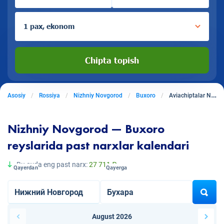
1 pax, ekonom
Chipta topish
Asosiy
Rossiya
Nizhniy Novgorod
Buxoro
Aviachiptalar Nizhniy Novgoroddan Buxoroga
Nizhniy Novgorod — Buxoro
reyslarida past narxlar kalendari
Bu oyda eng past narx:
27 711 ₽
Qayerdan
Qayerga
August 2026