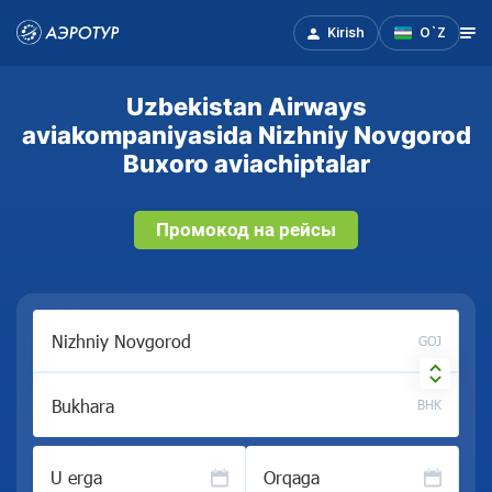
Kirish
O`Z
Uzbekistan Airways
aviakompaniyasida Nizhniy Novgorod
Buxoro aviachiptalar
Промокод на рейсы
GOJ
BHK
U erga
Orqaga