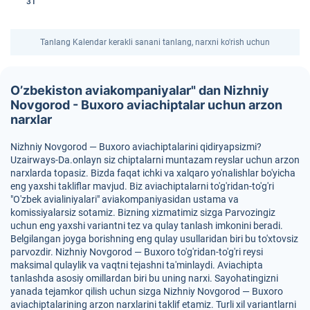
31
Tanlang Kalendar kerakli sanani tanlang, narxni ko'rish uchun
O’zbekiston aviakompaniyalar" dan Nizhniy
Novgorod - Buxoro aviachiptalar uchun arzon
narxlar
Nizhniy Novgorod — Buxoro aviachiptalarini qidiryapsizmi?
Uzairways-Da.onlayn siz chiptalarni muntazam reyslar uchun arzon
narxlarda topasiz. Bizda faqat ichki va xalqaro yo'nalishlar bo'yicha
eng yaxshi takliflar mavjud. Biz aviachiptalarni to'g'ridan-to'g'ri
"O'zbek avialiniyalari" aviakompaniyasidan ustama va
komissiyalarsiz sotamiz. Bizning xizmatimiz sizga Parvozingiz
uchun eng yaxshi variantni tez va qulay tanlash imkonini beradi.
Belgilangan joyga borishning eng qulay usullaridan biri bu to'xtovsiz
parvozdir. Nizhniy Novgorod — Buxoro to'g'ridan-to'g'ri reysi
maksimal qulaylik va vaqtni tejashni ta'minlaydi. Aviachipta
tanlashda asosiy omillardan biri bu uning narxi. Sayohatingizni
yanada tejamkor qilish uchun sizga Nizhniy Novgorod — Buxoro
aviachiptalarining arzon narxlarini taklif etamiz. Turli xil variantlarni