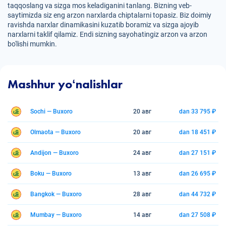
taqqoslang va sizga mos keladiganini tanlang. Bizning veb-
saytimizda siz eng arzon narxlarda chiptalarni topasiz. Biz doimiy
ravishda narxlar dinamikasini kuzatib boramiz va sizga ajoyib
narxlarni taklif qilamiz. Endi sizning sayohatingiz arzon va arzon
bo'lishi mumkin.
Mashhur yoʻnalishlar
Sochi — Buxoro
20 авг
dan 33 795 ₽
Olmaota — Buxoro
20 авг
dan 18 451 ₽
Andijon — Buxoro
24 авг
dan 27 151 ₽
Boku — Buxoro
13 авг
dan 26 695 ₽
Bangkok — Buxoro
28 авг
dan 44 732 ₽
Mumbay — Buxoro
14 авг
dan 27 508 ₽