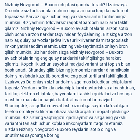
Nizhniy Novgorod — Buxoro chiptasi qancha turadi? Uzairways-
Da.online siz turli sanalar uchun chiptalar narxi haqida ma'lumot
topasiz va Parvozingiz uchun eng yaxshi variantni tanlashingiz
mumkin. Biz yashirin to'lovlarsiz raqobatbardosh narxlarni taklif
qilamiz. Nizhniy Novgorod — Buxoro aviachiptalarini arzon sotib
olish uchun arzon narxlar taqvimidan foydalaning. Biz sizga arzon
narxlar, qulay parvozlar jadvali va turli xil variantlarni taqqoslash
imkoniyatini taqdim etamiz. Bizning veb-saytimizda onlayn bron
qilish mumkin. Biz har doim sizga Nizhniy Novgorod – Buxoro
aviachiptalarining eng qulay narxlarini taklif qilishga harakat
qilamiz. Ko'pchilik uchun sayohat mavjud variantlarni topish bilan
boshlanadi. Shunday qilib, bizning jamoamiz narxlar dinamikasini
doimiy ravishda kuzatib boradi va eng past tariflarni taklif qiladi.
Uzairways-Da.onlayn siz har doim sizga mos keladigan chiptalarni
topasiz. Yordam bo'limida aviachiptalarni qaytarish va almashtirish,
tariflar, elektron chiptalar, hayvonlarni tashish qoidalari va boshqa
mashhur masalalar haqida batafsil ma'lumotlar mavjud.
Shuningdek, siz qo'llab-quvvatlash xizmatiga saytda ko'rsatilgan
telefon orqali yoki fikr-mulohaza shakli orqali murojaat qilishingiz
mumkin. Biz sizning vaqtingizni qadrlaymiz va sizga eng yaxshi
variantni tanlash uchun ko'plab imkoniyatlarni taqdim etamiz.
Bizdan Nizhniy Novgorod - Buxoro reyslarini sotib oling va
unutilmas sayohatga boring.