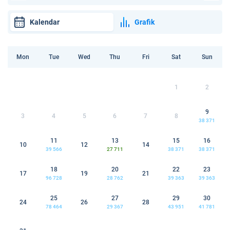
Kalendar
Grafik
Mon
Tue
Wed
Thu
Fri
Sat
Sun
1
2
9
3
4
5
6
7
8
38 371
11
13
15
16
10
12
14
39 566
27 711
38 371
38 371
18
20
22
23
17
19
21
96 728
28 762
39 363
39 363
25
27
29
30
24
26
28
78 464
29 367
43 951
41 781