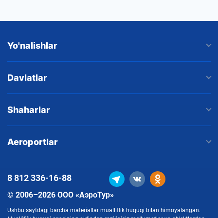
Yo'nalishlar
Davlatlar
Shaharlar
Aeroportlar
8 812
336-16-88
© 2006–2026 ООО «АэроТур»
Ushbu saytdagi barcha materiallar mualliflik huquqi bilan himoyalangan.