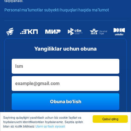
taqiqlanadi.
Personal ma’lumotlar subyekti huquqlari haqida ma’lumot
Yangiliklar uchun obuna
Obuna bo'lish
By clicking the button, you consent to the processing of personal data
Saytning qulayligini yaxshilash uchun biz cookie fayllari va
Qabul qiling
foydalanuvchi identifikatoridan foydalanamiz. Saytda qolish
bilan siz rozilik bildirasiz
Ularni qo'llash siyosati