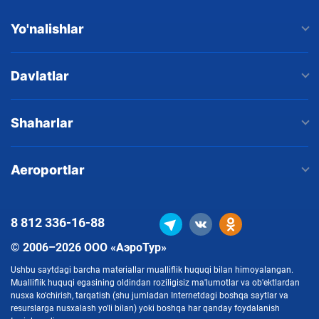
Yo'nalishlar
Davlatlar
Shaharlar
Aeroportlar
8 812
336-16-88
© 2006–2026 ООО «АэроТур»
Ushbu saytdagi barcha materiallar mualliflik huquqi bilan himoyalangan.
Mualliflik huquqi egasining oldindan roziligisiz ma'lumotlar va ob'ektlardan
nusxa ko'chirish, tarqatish (shu jumladan Internetdagi boshqa saytlar va
resurslarga nusxalash yo'li bilan) yoki boshqa har qanday foydalanish