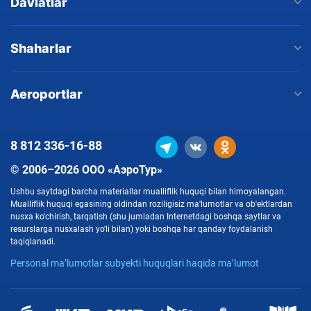
Davlatlar
Shaharlar
Aeroportlar
8 812
336-16-88
© 2006–2026 ООО «АэроТур»
Ushbu saytdagi barcha materiallar mualliflik huquqi bilan himoyalangan.
Mualliflik huquqi egasining oldindan roziligisiz ma'lumotlar va ob'ektlardan
nusxa ko'chirish, tarqatish (shu jumladan Internetdagi boshqa saytlar va
resurslarga nusxalash yo'li bilan) yoki boshqa har qanday foydalanish
taqiqlanadi.
Personal ma’lumotlar subyekti huquqlari haqida ma’lumot