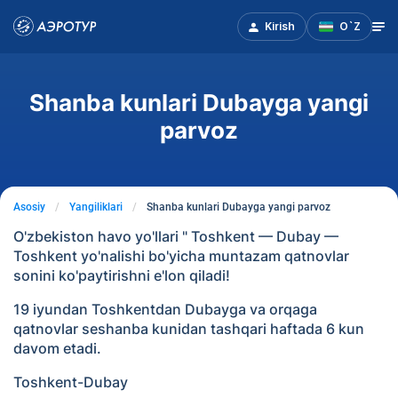
Kirish
O`Z
Shanba kunlari Dubayga yangi
parvoz
Asosiy
Yangiliklari
Shanba kunlari Dubayga yangi parvoz
O'zbekiston havo yo'llari " Toshkent — Dubay —
Toshkent yo'nalishi bo'yicha muntazam qatnovlar
sonini ko'paytirishni e'lon qiladi!
19 iyundan Toshkentdan Dubayga va orqaga
qatnovlar seshanba kunidan tashqari haftada 6 kun
davom etadi.
Toshkent-Dubay