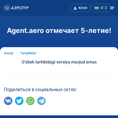
Kirish
O`Z
Agent.aero отмечает 5-летие!
Asosiy
Yangiliklari
O'zbek tarkibidagi versiya mavjud emas
Поделиться в социальных сетях: