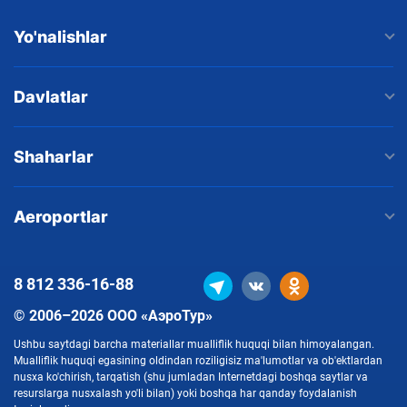
Yo'nalishlar
Davlatlar
Shaharlar
Aeroportlar
8 812
336-16-88
© 2006–2026 ООО «АэроТур»
Ushbu saytdagi barcha materiallar mualliflik huquqi bilan himoyalangan.
Mualliflik huquqi egasining oldindan roziligisiz ma'lumotlar va ob'ektlardan
nusxa ko'chirish, tarqatish (shu jumladan Internetdagi boshqa saytlar va
resurslarga nusxalash yo'li bilan) yoki boshqa har qanday foydalanish