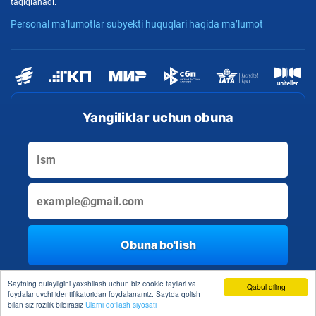
taqiqlanadi.
Personal ma’lumotlar subyekti huquqlari haqida ma’lumot
Yangiliklar uchun obuna
Obuna bo'lish
By clicking the button, you consent to the processing of personal data
Saytning qulayligini yaxshilash uchun biz cookie fayllari va
Qabul qiling
foydalanuvchi identifikatoridan foydalanamiz. Saytda qolish
bilan siz rozilik bildirasiz
Ularni qo'llash siyosati