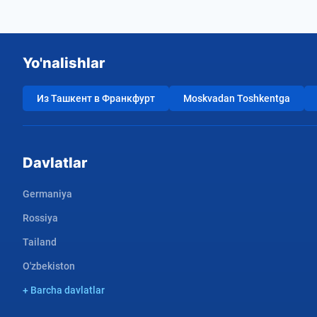
Yo'nalishlar
Из Ташкент в Франкфурт
Moskvadan Toshkentga
Davlatlar
Germaniya
Rossiya
Tailand
O'zbekiston
+ Barcha davlatlar