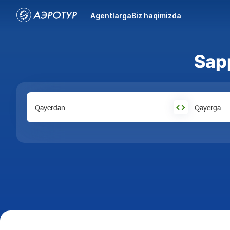
Agentlarga
Biz haqimizda
Sapp
Qayerdan
Qayerga