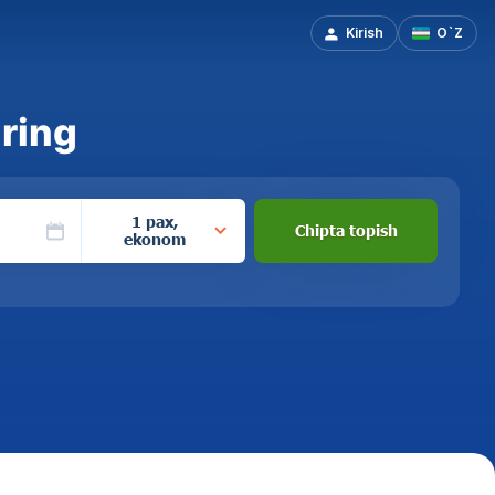
Kirish
O`Z
iring
1 pax,
Chipta topish
ekonom