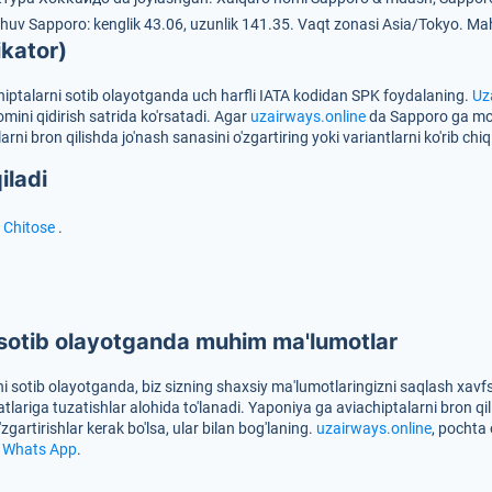
shuv Sapporo: kenglik 43.06, uzunlik 141.35.
Vaqt zonasi Asia/Tokyo.
Mah
ikator)
hiptalarni sotib olayotganda uch harfli IATA kodidan
SPK
foydalaning.
Uz
ini qidirish satrida ko'rsatadi. Agar
uzairways.online
da Sapporo ga mos 
rni bron qilishda jo'nash sanasini o'zgartiring yoki variantlarni ko'rib chi
iladi
 Chitose
.
 sotib olayotganda muhim ma'lumotlar
i sotib olayotganda, biz sizning shaxsiy ma'lumotlaringizni saqlash xavf
jatlariga tuzatishlar alohida to'lanadi. Yaponiya ga aviachiptalarni bron qil
gartirishlar kerak bo'lsa, ular bilan bog'laning.
uzairways.online
, pochta 
i
Whats App
.