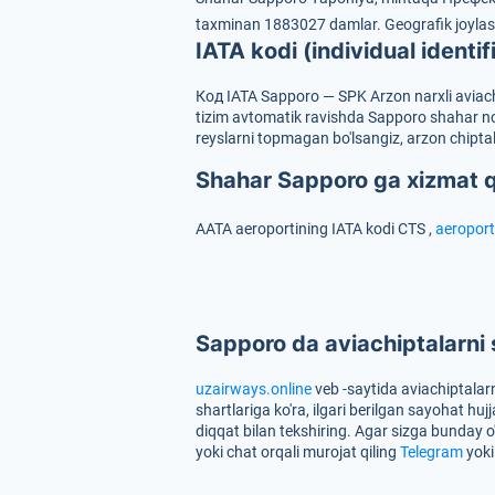
taxminan 1883027 damlar.
Geografik joyla
IATA kodi (individual identif
Код IATA Sapporo — SPK
Arzon narxli aviac
tizim avtomatik ravishda Sapporo shahar nom
reyslarni topmagan bo'lsangiz, arzon chiptala
Shahar Sapporo ga xizmat q
AATA aeroportining IATA kodi
CTS
,
aeroport
Sapporo da aviachiptalarni
uzairways.online
veb -saytida aviachiptalarn
shartlariga ko'ra, ilgari berilgan sayohat huj
diqqat bilan tekshiring. Agar sizga bunday o'z
yoki chat orqali murojat qiling
Telegram
yok