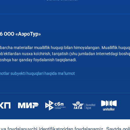
6 ООО «АэроТур»
archa materiallar mualliflik huquqi bilan himoyalangan. Mualliflik huquqi
b'ektlardan nusxa ko'chirish, tarqatish (shu jumladan Internetdagi bosh
i boshqa har qanday foydalanish taqiqlanadi.
otlar subyekti huquqlari haqida ma’lumot
 va foydalanuvchi identifikatoridan foydalanamiz. Saytda qolis