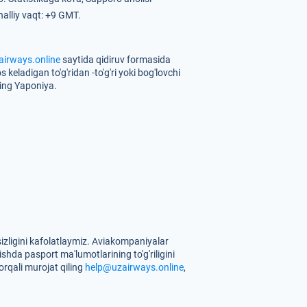
alliy vaqt: +9 GMT.
airways.online
saytida qidiruv formasida
keladigan to'g'ridan -to'g'ri yoki bog'lovchi
qing Yaponiya.
sizligini kafolatlaymiz. Aviakompaniyalar
ishda pasport ma'lumotlarining to'g'riligini
orqali murojat qiling
help@uzairways.online
,