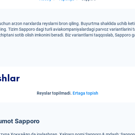
chun arzon narxlarda reyslarni bron qiling. Buyurtma shaklida uchib ketish 
ting. Tizim Sapporo dagi turli aviakompaniyalardagi parvoz variantlarini 
hiptani sotib olish imkonini beradi. Biz variantlarni taqqoslab, Sapporo ga a
shlar
Reyslar topilmadi.
Ertaga topish
lumot Sapporo
ктура Хоккайдо da joylashgan.
Xalqaro nomi Sapporo & mdash; Sappor