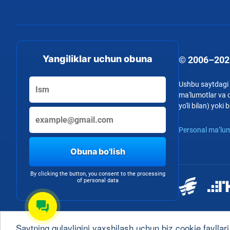
Yangiliklar uchun obuna
© 2006–202
Ushbu saytdagi b
ma'lumotlar va o
yo'li bilan) yok
Personal ma’lum
Obuna bo'lish
By clicking the button, you consent to the processing
of personal data
Saytning qulayligini yaxshilash uchun biz cookie fayllari