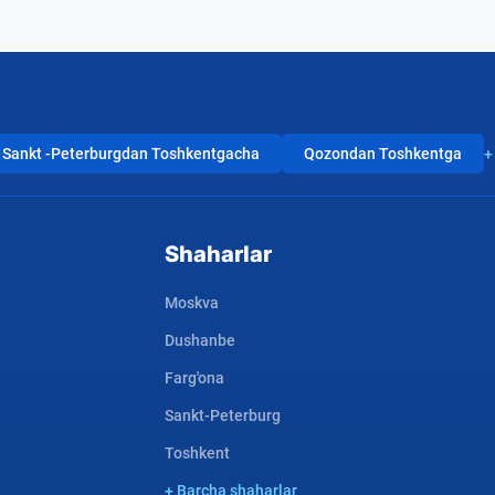
Sankt -Peterburgdan Toshkentgacha
Qozondan Toshkentga
+
Shaharlar
Moskva
Dushanbe
Farg'ona
Sankt-Peterburg
Toshkent
+ Barcha shaharlar