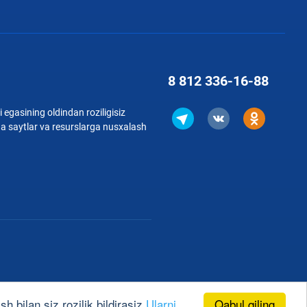
8 812
336-16-88
 egasining oldindan roziligisiz
qa saytlar va resurslarga nusxalash
Qabul qiling
h bilan siz rozilik bildirasiz
Ularni