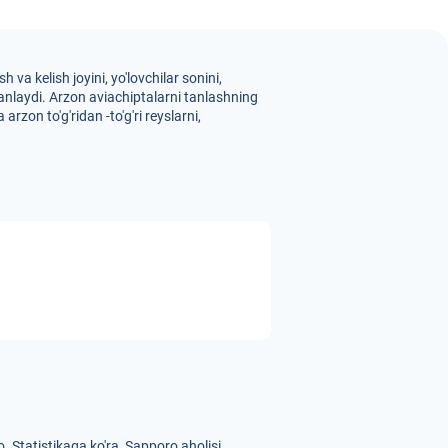
va kelish joyini, yo'lovchilar sonini,
tanlaydi. Arzon aviachiptalarni tanlashning
rzon to'g'ridan -to'g'ri reyslarni,
o.
Statistikaga ko'ra, Sapporo aholisi