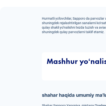
Hurmatli yo'lovchilar, Sapporo da parvozlar u
shuningdek rejalashtirilgan sanalarni ko'rsa
qulay shakli yo’nalishni tezda tuzish va aviac
shuningdek qulay parvozlarni taklif etamiz.
Mashhur yoʻnali
shahar haqida umumiy ma'
Shahar Sapporo Yaponiya, mintaqa Префе