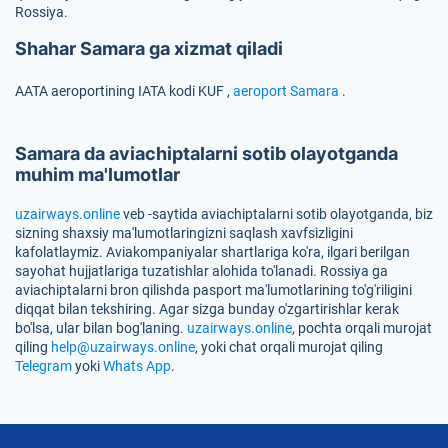
Rossiya.
Shahar Samara ga xizmat qiladi
AATA aeroportining IATA kodi
KUF
,
aeroport Samara
.
Samara da aviachiptalarni sotib olayotganda
muhim ma'lumotlar
uzairways.online
veb -saytida aviachiptalarni sotib olayotganda, biz
sizning shaxsiy ma'lumotlaringizni saqlash xavfsizligini
kafolatlaymiz. Aviakompaniyalar shartlariga ko'ra, ilgari berilgan
sayohat hujjatlariga tuzatishlar alohida to'lanadi. Rossiya ga
aviachiptalarni bron qilishda pasport ma'lumotlarining to'g'riligini
diqqat bilan tekshiring. Agar sizga bunday o'zgartirishlar kerak
bo'lsa, ular bilan bog'laning.
uzairways.online
, pochta orqali murojat
qiling
help@uzairways.online
, yoki chat orqali murojat qiling
Telegram
yoki
Whats App
.