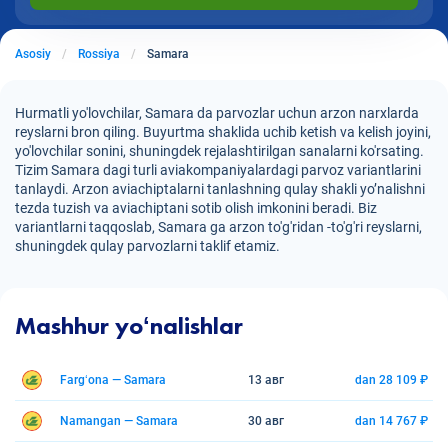
Asosiy
Rossiya
Samara
Hurmatli yo'lovchilar, Samara da parvozlar uchun arzon narxlarda
reyslarni bron qiling. Buyurtma shaklida uchib ketish va kelish joyini,
yo'lovchilar sonini, shuningdek rejalashtirilgan sanalarni ko'rsating.
Tizim Samara dagi turli aviakompaniyalardagi parvoz variantlarini
tanlaydi. Arzon aviachiptalarni tanlashning qulay shakli yo’nalishni
tezda tuzish va aviachiptani sotib olish imkonini beradi. Biz
variantlarni taqqoslab, Samara ga arzon to'g'ridan -to'g'ri reyslarni,
shuningdek qulay parvozlarni taklif etamiz.
Mashhur yoʻnalishlar
Fargʻona — Samara
13 авг
dan 28 109 ₽
Namangan — Samara
30 авг
dan 14 767 ₽