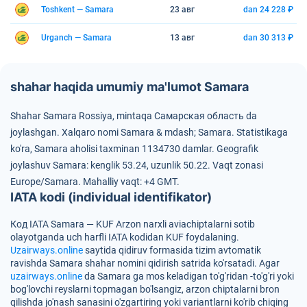
Toshkent — Samara
23 авг
dan 24 228 ₽
Urganch — Samara
13 авг
dan 30 313 ₽
shahar haqida umumiy ma'lumot Samara
Shahar Samara Rossiya, mintaqa Самарская область da
joylashgan.
Xalqaro nomi Samara & mdash; Samara.
Statistikaga
ko'ra, Samara aholisi taxminan 1134730 damlar.
Geografik
joylashuv Samara: kenglik 53.24, uzunlik 50.22.
Vaqt zonasi
Europe/Samara.
Mahalliy vaqt: +4 GMT.
IATA kodi (individual identifikator)
Код IATA Samara — KUF
Arzon narxli aviachiptalarni sotib
olayotganda uch harfli IATA kodidan
KUF
foydalaning.
Uzairways.online
saytida qidiruv formasida tizim avtomatik
ravishda Samara shahar nomini qidirish satrida ko'rsatadi. Agar
uzairways.online
da Samara ga mos keladigan to'g'ridan -to'g'ri yoki
bog'lovchi reyslarni topmagan bo'lsangiz, arzon chiptalarni bron
qilishda jo'nash sanasini o'zgartiring yoki variantlarni ko'rib chiqing