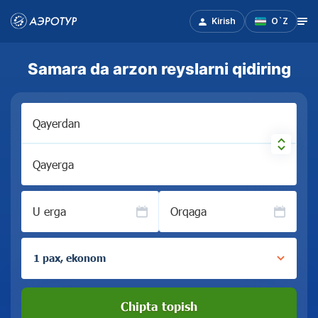
Kirish
O`Z
Samara da arzon reyslarni qidiring
Qayerdan
Qayerga
U erga
Orqaga
1 pax, ekonom
Chipta topish