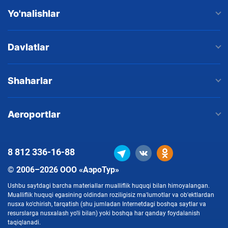
Yo'nalishlar
Davlatlar
Shaharlar
Aeroportlar
8 812
336-16-88
© 2006–2026 ООО «АэроТур»
Ushbu saytdagi barcha materiallar mualliflik huquqi bilan himoyalangan.
Mualliflik huquqi egasining oldindan roziligisiz ma'lumotlar va ob'ektlardan
nusxa ko'chirish, tarqatish (shu jumladan Internetdagi boshqa saytlar va
resurslarga nusxalash yo'li bilan) yoki boshqa har qanday foydalanish
taqiqlanadi.