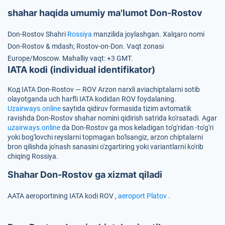
shahar haqida umumiy ma'lumot Don-Rostov
Don-Rostov Shahri
Rossiya
manzilida joylashgan.
Xalqaro nomi
Don-Rostov & mdash; Rostov-on-Don.
Vaqt zonasi
Europe/Moscow.
Mahalliy vaqt: +3 GMT.
IATA kodi (individual identifikator)
Код IATA Don-Rostov — ROV
Arzon narxli aviachiptalarni sotib
olayotganda uch harfli IATA kodidan
ROV
foydalaning.
Uzairways.online
saytida qidiruv formasida tizim avtomatik
ravishda Don-Rostov shahar nomini qidirish satrida ko'rsatadi. Agar
uzairways.online
da Don-Rostov ga mos keladigan to'g'ridan -to'g'ri
yoki bog'lovchi reyslarni topmagan bo'lsangiz, arzon chiptalarni
bron qilishda jo'nash sanasini o'zgartiring yoki variantlarni ko'rib
chiqing Rossiya.
Shahar Don-Rostov ga xizmat qiladi
AATA aeroportining IATA kodi
ROV
,
aeroport Platov
.