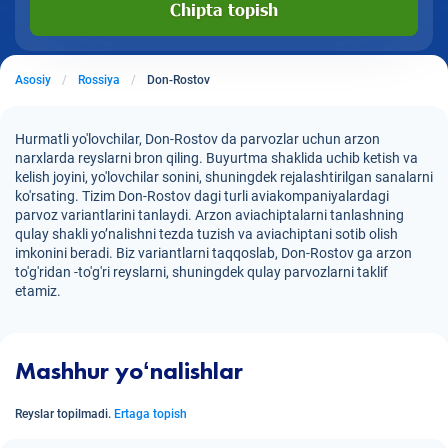
Chipta topish
Asosiy
Rossiya
Don-Rostov
Hurmatli yo'lovchilar, Don-Rostov da parvozlar uchun arzon
narxlarda reyslarni bron qiling. Buyurtma shaklida uchib ketish va
kelish joyini, yo'lovchilar sonini, shuningdek rejalashtirilgan sanalarni
ko'rsating. Tizim Don-Rostov dagi turli aviakompaniyalardagi
parvoz variantlarini tanlaydi. Arzon aviachiptalarni tanlashning
qulay shakli yo’nalishni tezda tuzish va aviachiptani sotib olish
imkonini beradi. Biz variantlarni taqqoslab, Don-Rostov ga arzon
to'g'ridan -to'g'ri reyslarni, shuningdek qulay parvozlarni taklif
etamiz.
Mashhur yoʻnalishlar
Reyslar topilmadi.
Ertaga topish