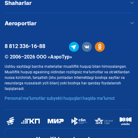
Shaharlar
Aeroportlar
8 812
336-16-88
© 2006–2026 ООО «АэроТур»
Ushbu saytdagi barcha materiallar mualliflik huquqi bilan himoyalangan.
Mualliflik huquqi egasining oldindan roziligisiz ma'lumotlar va ob'ektlardan
nusxa ko'chirish, tarqatish (shu jumladan Internetdagi boshqa saytlar va
resurslarga nusxalash yo'li bilan) yoki boshqa har qanday foydalanish
taqiqlanadi.
Personal ma’lumotlar subyekti huquqlari haqida ma’lumot