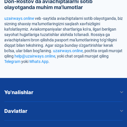
Don-Rostov da aviachiptalarni sotib
olayotganda muhim ma'lumotlar
uzairways.online
veb -saytida aviachiptalarni sotib olayotganda, biz
sizning shaxsiy ma'lumotlaringizni saqlash xavfsizligini
kafolatlaymiz. Aviakompaniyalar shartlariga ko'ra, ilgari berilgan
sayohat hujjatlariga tuzatishlar alohida to'lanadi. Rossiya ga
aviachiptalarni bron qilishda pasport ma'lumotlarining to'g'riligini
diqqat bilan tekshiring. Agar sizga bunday o'zgartirishlar kerak
bo'lsa, ular bilan bog'laning.
uzairways.online
, pochta orqali murojat
qiling
help@uzairways.online
, yoki chat orqali murojat qiling
Telegram
yoki
Whats App
.
Yo'nalishlar
Davlatlar