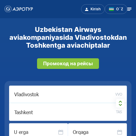
Kirish
O`Z
Uzbekistan Airways
aviakompaniyasida Vladivostokdan
Toshkentga aviachiptalar
Промокод на рейсы
VVO
TAS
U erga
Orqaga