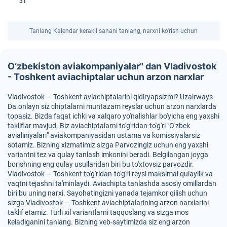
31
Tanlang Kalendar kerakli sanani tanlang, narxni ko'rish uchun
O’zbekiston aviakompaniyalar" dan Vladivostok
- Toshkent aviachiptalar uchun arzon narxlar
Vladivostok — Toshkent aviachiptalarini qidiryapsizmi? Uzairways-
Da.onlayn siz chiptalarni muntazam reyslar uchun arzon narxlarda
topasiz. Bizda faqat ichki va xalqaro yo'nalishlar bo'yicha eng yaxshi
takliflar mavjud. Biz aviachiptalarni to'g'ridan-to'g'ri "O'zbek
avialiniyalari" aviakompaniyasidan ustama va komissiyalarsiz
sotamiz. Bizning xizmatimiz sizga Parvozingiz uchun eng yaxshi
variantni tez va qulay tanlash imkonini beradi. Belgilangan joyga
borishning eng qulay usullaridan biri bu to'xtovsiz parvozdir.
Vladivostok — Toshkent to'g'ridan-to'g'ri reysi maksimal qulaylik va
vaqtni tejashni ta'minlaydi. Aviachipta tanlashda asosiy omillardan
biri bu uning narxi. Sayohatingizni yanada tejamkor qilish uchun
sizga Vladivostok — Toshkent aviachiptalarining arzon narxlarini
taklif etamiz. Turli xil variantlarni taqqoslang va sizga mos
keladiganini tanlang. Bizning veb-saytimizda siz eng arzon