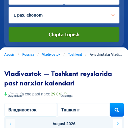
1 pax, ekonom
Chipta topish
Asosiy
Rossiya
Vladivostok
Toshkent
Aviachiptalar Vladivostokdan Toshkentga
Vladivostok — Toshkent reyslarida
past narxlar kalendari
Bu oyda eng past narx:
29 041 ₽
Qayerdan
Qayerga
August 2026