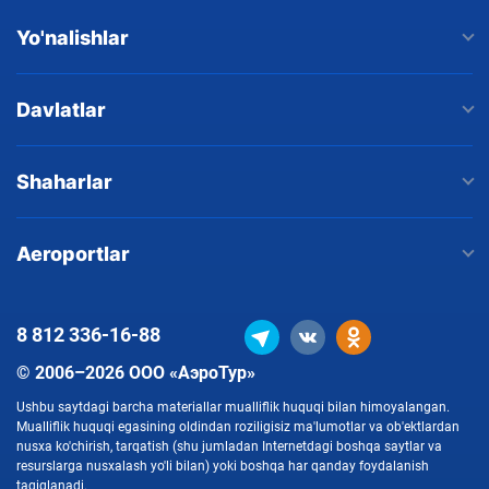
Yo'nalishlar
Davlatlar
Shaharlar
Aeroportlar
8 812
336-16-88
© 2006–2026 ООО «АэроТур»
Ushbu saytdagi barcha materiallar mualliflik huquqi bilan himoyalangan.
Mualliflik huquqi egasining oldindan roziligisiz ma'lumotlar va ob'ektlardan
nusxa ko'chirish, tarqatish (shu jumladan Internetdagi boshqa saytlar va
resurslarga nusxalash yo'li bilan) yoki boshqa har qanday foydalanish
taqiqlanadi.