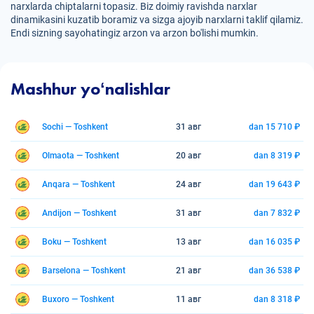
narxlarda chiptalarni topasiz. Biz doimiy ravishda narxlar
dinamikasini kuzatib boramiz va sizga ajoyib narxlarni taklif qilamiz.
Endi sizning sayohatingiz arzon va arzon bo'lishi mumkin.
Mashhur yoʻnalishlar
Sochi — Toshkent
31 авг
dan 15 710 ₽
Olmaota — Toshkent
20 авг
dan 8 319 ₽
Anqara — Toshkent
24 авг
dan 19 643 ₽
Andijon — Toshkent
31 авг
dan 7 832 ₽
Boku — Toshkent
13 авг
dan 16 035 ₽
Barselona — Toshkent
21 авг
dan 36 538 ₽
Buxoro — Toshkent
11 авг
dan 8 318 ₽