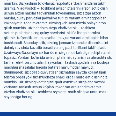
mumkin. Biz yashirin to'lovlarsiz raqobatbardosh narxlarni taklif
qilamiz. Vladivostok — Toshkent aviachiptalarini arzon sotib olish
uchun arzon narxlar taqvimidan foydalaning. Biz sizga arzon
narxlar, qulay parvozlar jadvali va turli xil variantlarni taqqoslash
imkoniyatini taqdim etamiz. Bizning veb-saytimizda onlayn bron
qilish mumkin. Biz har doim sizga Vladivostok – Toshkent
aviachiptalarining eng qulay narxlarini taklif qilishga harakat
qilamiz. Ko'pchilik uchun sayohat mavjud variantlarni topish bilan
boshlanadi. Shunday qilib, bizning jamoamiz narxlar dinamikasini
doimiy ravishda kuzatib boradi va eng past tariflarni taklif qiladi.
Uzairways-Da.onlayn siz har doim sizga mos keladigan chiptalarni
topasiz. Yordam bo'limida aviachiptalarni qaytarish va almashtirish,
tariflar, elektron chiptalar, hayvonlarni tashish qoidalari va boshqa
mashhur masalalar haqida batafsil ma'lumotlar mavjud.
Shuningdek, siz qo'llab-quvvatlash xizmatiga saytda ko'rsatilgan
telefon orqali yoki fikr-mulohaza shakli orqali murojaat qilishingiz
mumkin. Biz sizning vaqtingizni qadrlaymiz va sizga eng yaxshi
variantni tanlash uchun ko'plab imkoniyatlarni taqdim etamiz.
Bizdan Vladivostok - Toshkent reyslarini sotib oling va unutilmas
sayohatga boring.