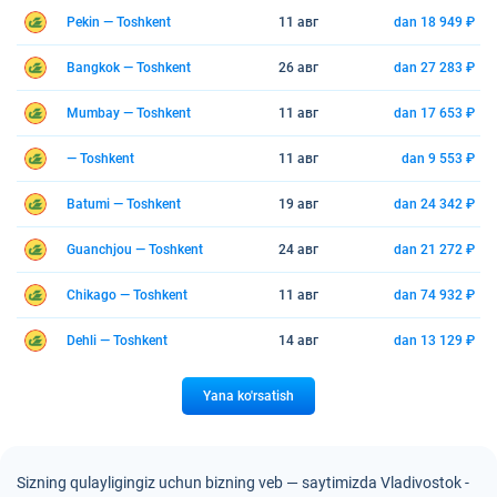
Pekin — Toshkent
11 авг
dan 18 949 ₽
Bangkok — Toshkent
26 авг
dan 27 283 ₽
Mumbay — Toshkent
11 авг
dan 17 653 ₽
— Toshkent
11 авг
dan 9 553 ₽
Batumi — Toshkent
19 авг
dan 24 342 ₽
Guanchjou — Toshkent
24 авг
dan 21 272 ₽
Chikago — Toshkent
11 авг
dan 74 932 ₽
Dehli — Toshkent
14 авг
dan 13 129 ₽
Yana ko'rsatish
Sizning qulayligingiz uchun bizning veb — saytimizda Vladivostok -