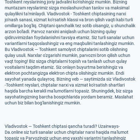
Toshkent reyslarining joriy jadvalini ko'rishingiz mumkin. Bizning
muntazam reyslarimiz sizga moslashuvchan tanlov va maksimal
qulaylikni ta'minlaydi. Vladivostok - Toshkent chiptasining narxi
jo'nash sanasi, xizmat ko'rsatish klassi va bron qilish vaqti kabi turli
omillarga bog'liq. Chiptani qanchalik tez sotib olsangiz, u shunchalik
arzon bo'ladi. Parvoz narxini aniqlash uchun bizning qulay
qidiruvimizdan foydalanishni tavsiya etamiz. Siz turli sanalar uchun
variantlarni taqqoslashingiz va eng maqbulini tanlashingiz mumkin.
Bu Vladivostok — Toshkent samolyot chiptalarini sotib olishning
qulay usuli. Narxlar o'zgarishi mumkin, parvozni bron qilish uchun
vaqt toping! Biz sizga chiptalarni topish va tanlash uchun qulay
vositalarni taqdim etamiz. Siz onlayn buyurtma berishingiz va
elektron pochtangizga elektron chipta olishingiz mumkin. Endi
sayohat yanada qulayroq. Bizning veb — saytimizda siz Vladivostok
-Toshkent reyslari, chiptalar narxi va xizmat ko'rsatish shartlari
haqida barcha kerakli ma'lumotlarni topasiz. Shuningdek, biz sizga
sayohatingizning barcha bosqichlarida yordam beramiz. Maslahat
uchun biz bilan bog'lanishingiz mumkin.
Vladivostok — Toshkent chiptasi qancha turadi? Uzairways-
Da.online siz turli sanalar uchun chiptalar narxi haqida ma'lumot
topasiz va Parvozingiz uchun eng yaxshi variantni tanlashingiz