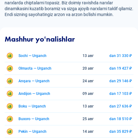
narxlarda chiptalarni topasiz. Biz doimiy ravishda narxlar
dinamikasini kuzatib boramiz va sizga ajoyib narxlarni taklif qilamiz.
Endi sizning sayohatingiz arzon va arzon bo'lishi mumkin.
Mashhur yoʻnalishlar
Sochi — Urganch
13 авг
dan 31 330 ₽
Olmaota — Urganch
20 авг
dan 19 427 ₽
Anqara — Urganch
24 авг
dan 29 146 ₽
Andijon — Urganch
09 авг
dan 17 103 ₽
Boku — Urganch
13 авг
dan 27 636 ₽
Buxoro — Urganch
25 авг
dan 18 510 ₽
Pekin — Urganch
14 авг
dan 35 829 ₽