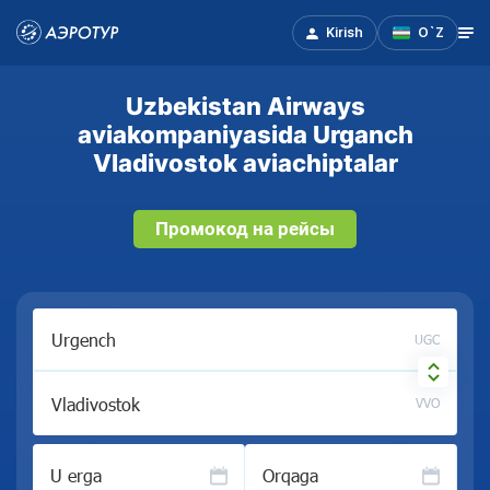
Kirish
O`Z
Uzbekistan Airways
aviakompaniyasida Urganch
Vladivostok aviachiptalar
Промокод на рейсы
UGC
VVO
U erga
Orqaga