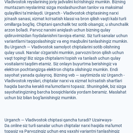
Vladivostok reyslarining joriy jadvalini ko'rishingiz mumkin. Bizning
muntazam reyslarimiz sizga moslashuvchan tanlov va maksimal
qulaylikni ta'minlaydi. Urganch - Vladivostok chiptasining narxi
jo'nash sanasi, xizmat ko'rsatish klassi va bron qilish vaqti kabi turli
omillarga bog'liq. Chiptani qanchalik tez sotib olsangiz, u shunchalik
arzon bo'ladi. Parvoz narxini aniqlash uchun bizning qulay
qidiruvimizdan foydalanishni tavsiya etamiz. Siz turli sanalar uchun
variantlarni taqqoslashingiz va eng maqbulini tanlashingiz mumkin.
Bu Urganch — Vladivostok samolyot chiptalarini sotib olishning
qulay usuli. Narxlar o'zgarishi mumkin, parvozni bron qilish uchun
vaqt toping! Biz sizga chiptalarni topish va tanlash uchun qulay
vositalarni taqdim etamiz. Siz onlayn buyurtma berishingiz va
elektron pochtangizga elektron chipta olishingiz mumkin. Endi
sayohat yanada qulayroq. Bizning veb — saytimizda siz Urganch -
Vladivostok reyslari, chiptalar narxi va xizmat ko'rsatish shartlari
haqida barcha kerakli ma'lumotlarni topasiz. Shuningdek, biz sizga
sayohatingizning barcha bosqichlarida yordam beramiz. Maslahat
uchun biz bilan bog'lanishingiz mumkin.
Urganch — Vladivostok chiptasi qancha turadi? Uzairways-
Da.online siz turli sanalar uchun chiptalar narxi haqida ma'lumot
topasiz va Parvozingiz uchun eng yaxshi variantni tanlashingiz