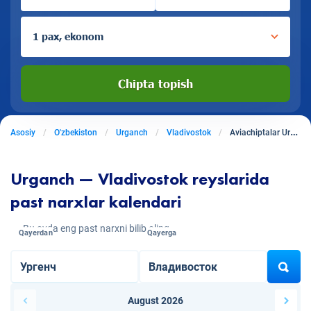
1 pax, ekonom
Chipta topish
Asosiy
O'zbekiston
Urganch
Vladivostok
Aviachiptalar Urganchdan Vladivostokga
Urganch — Vladivostok reyslarida
past narxlar kalendari
Bu oyda eng past narxni bilib oling
Qayerdan
Qayerga
August 2026