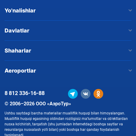
Yo'nalishlar
Davlatlar
Shaharlar
Aeroportlar
8 812
336-16-88
© 2006–2026 ООО «АэроТур»
Ushbu saytdagi barcha materiallar mualliflik huquqi bilan himoyalangan.
Mualliflik huquqi egasining oldindan roziligisiz ma'lumotlar va ob'ektlardan
nusxa ko'chirish, tarqatish (shu jumladan Internetdagi boshqa saytlar va
resurslarga nusxalash yo'li bilan) yoki boshqa har qanday foydalanish
taqiqlanadi.