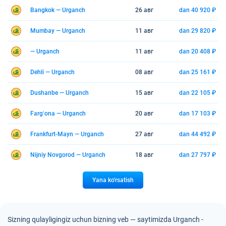
Bangkok — Urganch
26 авг
dan 40 920 ₽
Mumbay — Urganch
11 авг
dan 29 820 ₽
— Urganch
11 авг
dan 20 408 ₽
Dehli — Urganch
08 авг
dan 25 161 ₽
Dushanbe — Urganch
15 авг
dan 22 105 ₽
Fargʻona — Urganch
20 авг
dan 17 103 ₽
Frankfurt-Mayn — Urganch
27 авг
dan 44 492 ₽
Nijniy Novgorod — Urganch
18 авг
dan 27 797 ₽
Yana ko'rsatish
Sizning qulayligingiz uchun bizning veb — saytimizda Urganch -