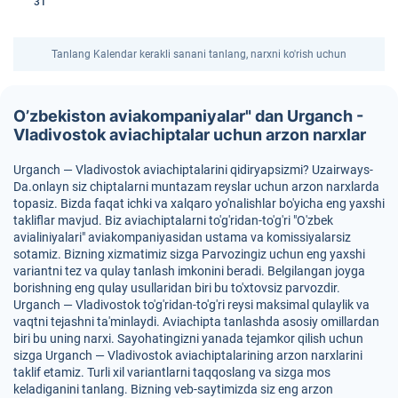
31
Tanlang Kalendar kerakli sanani tanlang, narxni ko'rish uchun
O’zbekiston aviakompaniyalar" dan Urganch -
Vladivostok aviachiptalar uchun arzon narxlar
Urganch — Vladivostok aviachiptalarini qidiryapsizmi? Uzairways-
Da.onlayn siz chiptalarni muntazam reyslar uchun arzon narxlarda
topasiz. Bizda faqat ichki va xalqaro yo'nalishlar bo'yicha eng yaxshi
takliflar mavjud. Biz aviachiptalarni to'g'ridan-to'g'ri "O'zbek
avialiniyalari" aviakompaniyasidan ustama va komissiyalarsiz
sotamiz. Bizning xizmatimiz sizga Parvozingiz uchun eng yaxshi
variantni tez va qulay tanlash imkonini beradi. Belgilangan joyga
borishning eng qulay usullaridan biri bu to'xtovsiz parvozdir.
Urganch — Vladivostok to'g'ridan-to'g'ri reysi maksimal qulaylik va
vaqtni tejashni ta'minlaydi. Aviachipta tanlashda asosiy omillardan
biri bu uning narxi. Sayohatingizni yanada tejamkor qilish uchun
sizga Urganch — Vladivostok aviachiptalarining arzon narxlarini
taklif etamiz. Turli xil variantlarni taqqoslang va sizga mos
keladiganini tanlang. Bizning veb-saytimizda siz eng arzon