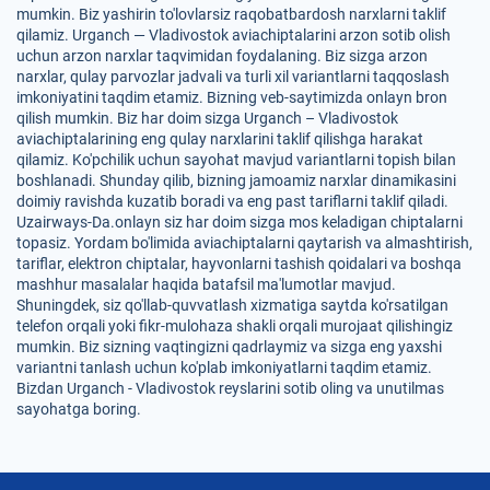
mumkin. Biz yashirin to'lovlarsiz raqobatbardosh narxlarni taklif
qilamiz. Urganch — Vladivostok aviachiptalarini arzon sotib olish
uchun arzon narxlar taqvimidan foydalaning. Biz sizga arzon
narxlar, qulay parvozlar jadvali va turli xil variantlarni taqqoslash
imkoniyatini taqdim etamiz. Bizning veb-saytimizda onlayn bron
qilish mumkin. Biz har doim sizga Urganch – Vladivostok
aviachiptalarining eng qulay narxlarini taklif qilishga harakat
qilamiz. Ko'pchilik uchun sayohat mavjud variantlarni topish bilan
boshlanadi. Shunday qilib, bizning jamoamiz narxlar dinamikasini
doimiy ravishda kuzatib boradi va eng past tariflarni taklif qiladi.
Uzairways-Da.onlayn siz har doim sizga mos keladigan chiptalarni
topasiz. Yordam bo'limida aviachiptalarni qaytarish va almashtirish,
tariflar, elektron chiptalar, hayvonlarni tashish qoidalari va boshqa
mashhur masalalar haqida batafsil ma'lumotlar mavjud.
Shuningdek, siz qo'llab-quvvatlash xizmatiga saytda ko'rsatilgan
telefon orqali yoki fikr-mulohaza shakli orqali murojaat qilishingiz
mumkin. Biz sizning vaqtingizni qadrlaymiz va sizga eng yaxshi
variantni tanlash uchun ko'plab imkoniyatlarni taqdim etamiz.
Bizdan Urganch - Vladivostok reyslarini sotib oling va unutilmas
sayohatga boring.