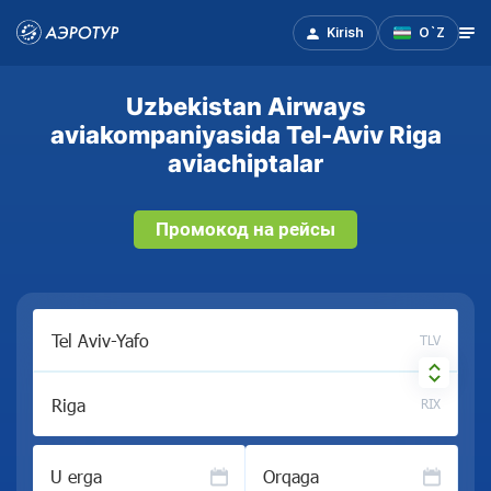
Kirish
O`Z
Uzbekistan Airways
aviakompaniyasida Tel-Aviv Riga
aviachiptalar
Промокод на рейсы
TLV
RIX
U erga
Orqaga