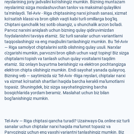
reyslarining joriy jadvalini ko'rishingiz mumkin. Bizning muntazam
reyslarimiz sizga moslashuvchan tanlov va maksimal qulaylikni
ta'minlaydi. Tel-Aviv - Riga chiptasining narxi jo'nash sanasi, xizmat
ko'rsatish klassi va bron qilish vaqti kabi turli omillarga bog'liq.
Chiptani qanchalik tez sotib olsangiz, u shunchalik arzon bo'ladi.
Parvoz narxini aniqlash uchun bizning qulay qidiruvimizdan
foydalanishni tavsiya etamiz. Siz turli sanalar uchun variantlarni
taqqoslashingiz va eng maqbulini tanlashingiz mumkin. Bu Tel-Aviv
— Riga samolyot chiptalarini sotib olishning qulay usuli. Narxlar
o'zgarishi mumkin, parvozni bron qilish uchun vaqt toping! Biz sizga
chiptalarni topish va tanlash uchun qulay vositalarni taqdim
etamiz. Siz onlayn buyurtma berishingiz va elektron pochtangizga
elektron chipta olishingiz mumkin. Endi sayohat yanada qulayroq.
Bizning veb — saytimizda siz Tel-Aviv -Riga reyslari, chiptalar narxi
va xizmat ko'rsatish shartlari haqida barcha kerakli ma'lumotlarni
topasiz. Shuningdek, biz sizga sayohatingizning barcha
bosqichlarida yordam beramiz. Maslahat uchun biz bilan
bog'lanishingiz mumkin.
Tel-Aviv — Riga chiptasi qancha turadi? Uzairways-Da.online siz turli
sanalar uchun chiptalar narxi haqida ma'lumot topasiz va
Parvozingiz uchun eng yaxshi variantni tanlashingiz mumkin. Biz