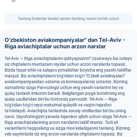
31
Tanlang Kalendar kerakli sanani tanlang, narxni ko'rish uchun
O’zbekiston aviakompaniyalar" dan Tel-Aviv -
Riga aviachiptalar uchun arzon narxlar
Tel-Aviv — Riga aviachiptalarini qidiryapsizmi? Uzairways-Da.onlayn
siz chiptalarni muntazam reyslar uchun arzon narxlarda topasiz.
Bizda faqat ichki va xalqaro yo'nalishlar bo'yicha eng yaxshi takliflar
mavjud. Biz aviachiptalarni to'g'ridan-to'g'ri "O'zbek avialiniyalari"
aviakompaniyasidan ustama va komissiyalarsiz sotamiz. Bizning
xizmatimiz sizga Parvozingiz uchun eng yaxshi variantni tez va
qulay tanlash imkonini beradi. Belgilangan joyga borishning eng
qulay usullaridan biri bu to'xtovsiz parvozdir. Tel-Aviv — Riga
to'g'ridan-to'g'ri reysi maksimal qulaylik va vaqtni tejashni
ta'minlaydi. Aviachipta tanlashda asosiy omillardan biri bu uning
narxi. Sayohatingizni yanada tejamkor qilish uchun sizga Tel-Aviv —
Riga aviachiptalarining arzon narxlarini taklif etamiz. Turli xil
variantlarni taqqoslang va sizga mos keladiganini tanlang. Bizning
veb-saytimizda siz eng arzon narxlarda chiptalarni topasiz. Biz