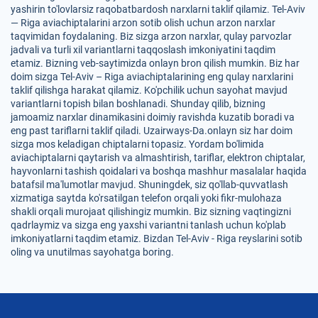
yashirin to'lovlarsiz raqobatbardosh narxlarni taklif qilamiz. Tel-Aviv
— Riga aviachiptalarini arzon sotib olish uchun arzon narxlar
taqvimidan foydalaning. Biz sizga arzon narxlar, qulay parvozlar
jadvali va turli xil variantlarni taqqoslash imkoniyatini taqdim
etamiz. Bizning veb-saytimizda onlayn bron qilish mumkin. Biz har
doim sizga Tel-Aviv – Riga aviachiptalarining eng qulay narxlarini
taklif qilishga harakat qilamiz. Ko'pchilik uchun sayohat mavjud
variantlarni topish bilan boshlanadi. Shunday qilib, bizning
jamoamiz narxlar dinamikasini doimiy ravishda kuzatib boradi va
eng past tariflarni taklif qiladi. Uzairways-Da.onlayn siz har doim
sizga mos keladigan chiptalarni topasiz. Yordam bo'limida
aviachiptalarni qaytarish va almashtirish, tariflar, elektron chiptalar,
hayvonlarni tashish qoidalari va boshqa mashhur masalalar haqida
batafsil ma'lumotlar mavjud. Shuningdek, siz qo'llab-quvvatlash
xizmatiga saytda ko'rsatilgan telefon orqali yoki fikr-mulohaza
shakli orqali murojaat qilishingiz mumkin. Biz sizning vaqtingizni
qadrlaymiz va sizga eng yaxshi variantni tanlash uchun ko'plab
imkoniyatlarni taqdim etamiz. Bizdan Tel-Aviv - Riga reyslarini sotib
oling va unutilmas sayohatga boring.