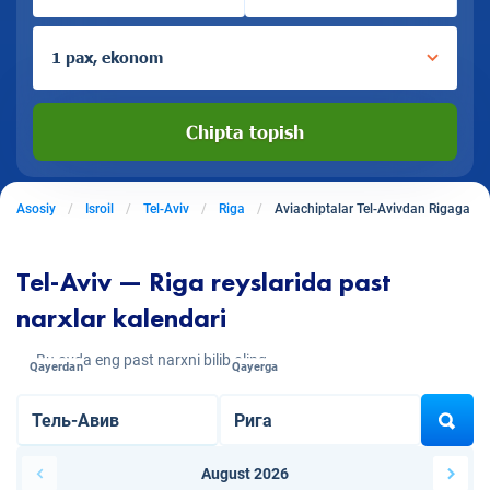
1 pax, ekonom
Chipta topish
Asosiy
Isroil
Tel-Aviv
Riga
Aviachiptalar Tel-Avivdan Rigaga
Tel-Aviv — Riga reyslarida past
narxlar kalendari
Bu oyda eng past narxni bilib oling
Qayerdan
Qayerga
August 2026