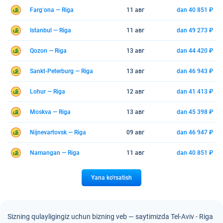
Fargʻona — Riga
11 авг
dan 40 851 ₽
Istanbul — Riga
11 авг
dan 49 273 ₽
Qozon — Riga
13 авг
dan 44 420 ₽
Sankt-Peterburg — Riga
13 авг
dan 46 943 ₽
Lohur — Riga
12 авг
dan 41 413 ₽
Moskva — Riga
13 авг
dan 45 398 ₽
Nijnevartovsk — Riga
09 авг
dan 46 947 ₽
Namangan — Riga
11 авг
dan 40 851 ₽
Yana ko'rsatish
Sizning qulayligingiz uchun bizning veb — saytimizda Tel-Aviv - Riga