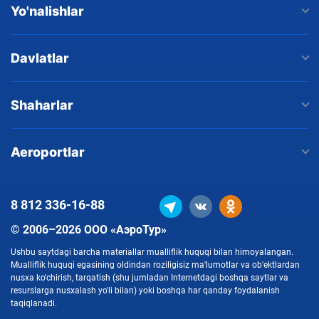
Yo'nalishlar
Davlatlar
Shaharlar
Aeroportlar
8 812
336-16-88
© 2006–2026 ООО «АэроТур»
Ushbu saytdagi barcha materiallar mualliflik huquqi bilan himoyalangan.
Mualliflik huquqi egasining oldindan roziligisiz ma'lumotlar va ob'ektlardan
nusxa ko'chirish, tarqatish (shu jumladan Internetdagi boshqa saytlar va
resurslarga nusxalash yo'li bilan) yoki boshqa har qanday foydalanish
taqiqlanadi.