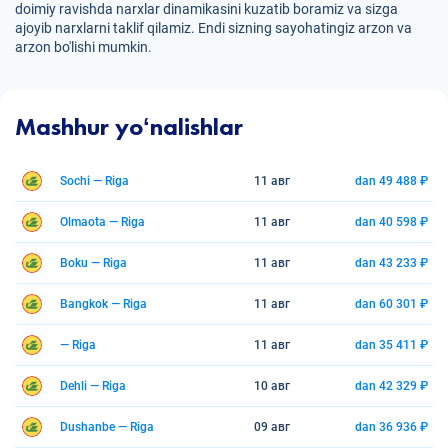
doimiy ravishda narxlar dinamikasini kuzatib boramiz va sizga
ajoyib narxlarni taklif qilamiz. Endi sizning sayohatingiz arzon va
arzon bo'lishi mumkin.
Mashhur yoʻnalishlar
Sochi — Riga
11 авг
dan 49 488 ₽
Olmaota — Riga
11 авг
dan 40 598 ₽
Boku — Riga
11 авг
dan 43 233 ₽
Bangkok — Riga
11 авг
dan 60 301 ₽
— Riga
11 авг
dan 35 411 ₽
Dehli — Riga
10 авг
dan 42 329 ₽
Dushanbe — Riga
09 авг
dan 36 936 ₽