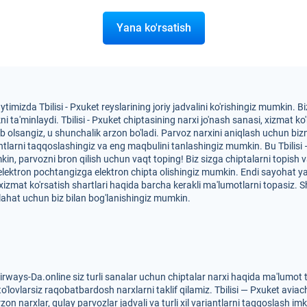
Yana ko'rsatish
ytimizda Tbilisi - Pxuket reyslarining joriy jadvalini ko'rishingiz mumkin.
a'minlaydi. Tbilisi - Pxuket chiptasining narxi jo'nash sanasi, xizmat ko'rs
tib olsangiz, u shunchalik arzon bo'ladi. Parvoz narxini aniqlash uchun bi
antlarni taqqoslashingiz va eng maqbulini tanlashingiz mumkin. Bu Tbilisi
mkin, parvozni bron qilish uchun vaqt toping! Biz sizga chiptalarni topish
 elektron pochtangizga elektron chipta olishingiz mumkin. Endi sayohat 
 va xizmat ko'rsatish shartlari haqida barcha kerakli ma'lumotlarni topasiz
ahat uchun biz bilan bog'lanishingiz mumkin.
airways-Da.online siz turli sanalar uchun chiptalar narxi haqida ma'lumot
o'lovlarsiz raqobatbardosh narxlarni taklif qilamiz. Tbilisi — Pxuket aviac
on narxlar, qulay parvozlar jadvali va turli xil variantlarni taqqoslash im