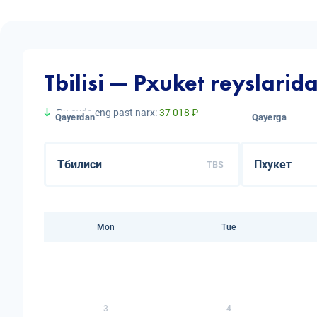
Tbilisi — Pxuket reyslarid
Bu oyda eng past narx:
37 018 ₽
Qayerdan
Qayerga
TBS
Mon
Tue
3
4