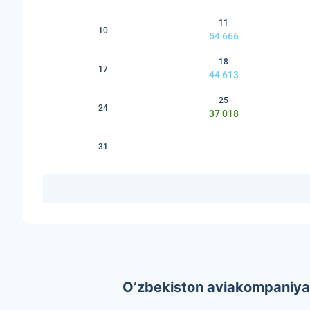
11
10
54 666
18
17
44 613
25
24
37 018
31
O’zbekiston aviakompaniyala