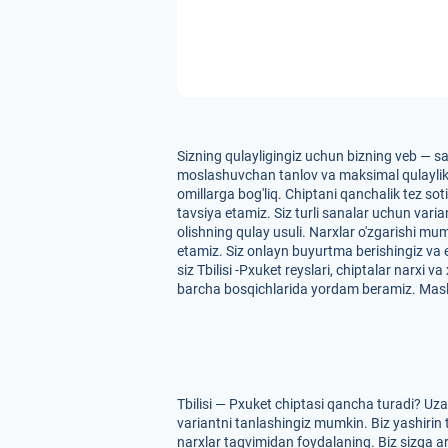
Sizning qulayligingiz uchun bizning veb — sa
moslashuvchan tanlov va maksimal qulaylikni t
omillarga bog'liq. Chiptani qanchalik tez so
tavsiya etamiz. Siz turli sanalar uchun vari
olishning qulay usuli. Narxlar o'zgarishi mu
etamiz. Siz onlayn buyurtma berishingiz va
siz Tbilisi -Pxuket reyslari, chiptalar narxi
barcha bosqichlarida yordam beramiz. Masl
Tbilisi — Pxuket chiptasi qancha turadi? Uz
variantni tanlashingiz mumkin. Biz yashirin t
narxlar taqvimidan foydalaning. Biz sizga arz