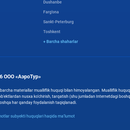
Dushanbe
Farg'ona
Sankt-Peterburg
Toshkent
+ Barcha shaharlar
6 ООО «АэроТур»
archa materiallar mualliflik huquqi bilan himoyalangan. Mualliflik huquqi
b'ektlardan nusxa ko'chirish, tarqatish (shu jumladan Internetdagi bosh
i boshqa har qanday foydalanish taqiqlanadi.
otlar subyekti huquqlari haqida ma’lumot