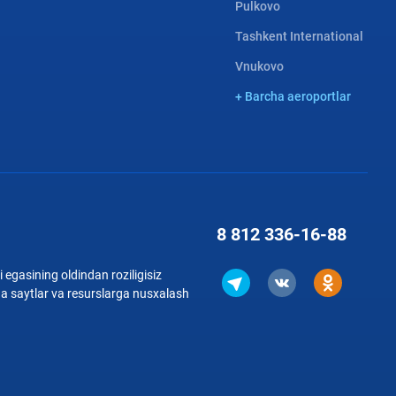
Pulkovo
Tashkent International
Vnukovo
+ Barcha aeroportlar
8 812
336-16-88
 egasining oldindan roziligisiz
qa saytlar va resurslarga nusxalash