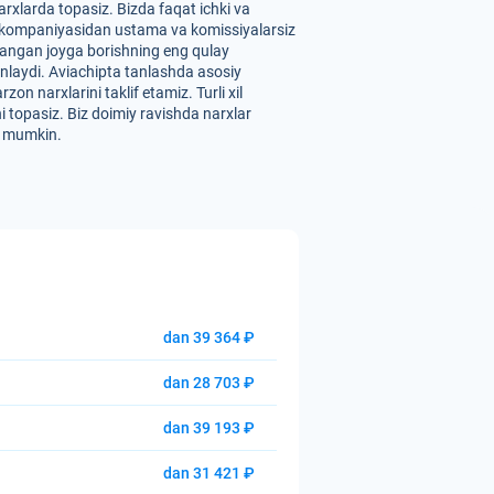
rxlarda topasiz. Bizda faqat ichki va
" aviakompaniyasidan ustama va komissiyalarsiz
ilangan joyga borishning eng qulay
'minlaydi. Aviachipta tanlashda asosiy
on narxlarini taklif etamiz. Turli xil
i topasiz. Biz doimiy ravishda narxlar
hi mumkin.
dan 39 364 ₽
dan 28 703 ₽
dan 39 193 ₽
dan 31 421 ₽