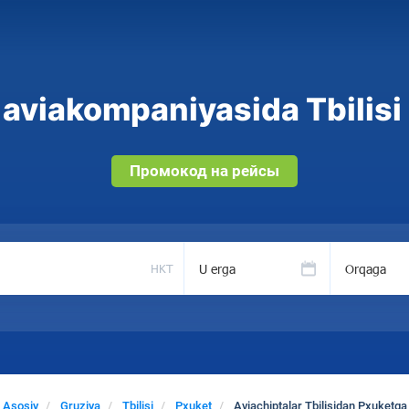
aviakompaniyasida Tbilisi 
Промокод на рейсы
U erga
Orqaga
HKT
Asosiy
Gruziya
Tbilisi
Pxuket
Aviachiptalar Tbilisidan Pxuketga