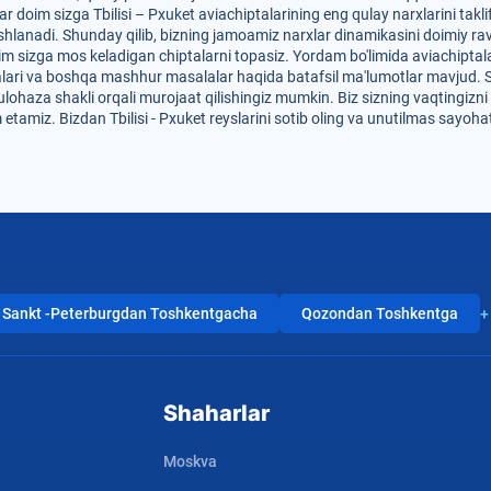
 doim sizga Tbilisi – Pxuket aviachiptalarining eng qulay narxlarini takli
hlanadi. Shunday qilib, bizning jamoamiz narxlar dinamikasini doimiy rav
im sizga mos keladigan chiptalarni topasiz. Yordam bo'limida aviachiptalar
dalari va boshqa mashhur masalalar haqida batafsil ma'lumotlar mavjud. 
mulohaza shakli orqali murojaat qilishingiz mumkin. Biz sizning vaqtingizn
etamiz. Bizdan Tbilisi - Pxuket reyslarini sotib oling va unutilmas sayoha
Sankt -Peterburgdan Toshkentgacha
Qozondan Toshkentga
+
Shaharlar
Moskva