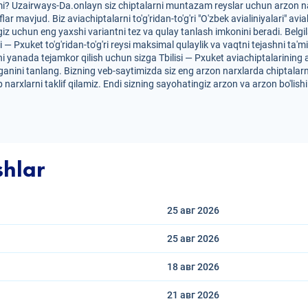
izmi? Uzairways-Da.onlayn siz chiptalarni muntazam reyslar uchun arzon na
iflar mavjud. Biz aviachiptalarni to'g'ridan-to'g'ri "O'zbek avialiniyalari
iz uchun eng yaxshi variantni tez va qulay tanlash imkonini beradi. Belg
isi — Pxuket to'g'ridan-to'g'ri reysi maksimal qulaylik va vaqtni tejashni ta
i yanada tejamkor qilish uchun sizga Tbilisi — Pxuket aviachiptalarining arz
anini tanlang. Bizning veb-saytimizda siz eng arzon narxlarda chiptalarn
 narxlarni taklif qilamiz. Endi sizning sayohatingiz arzon va arzon bo'lis
shlar
25 авг
2026
25 авг
2026
18 авг
2026
21 авг
2026