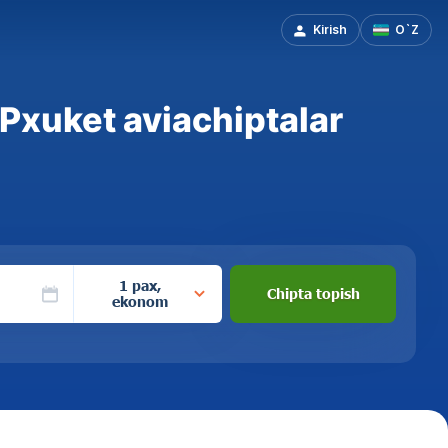
Kirish
O`Z
Pxuket aviachiptalar
1 pax,
Chipta topish
ekonom