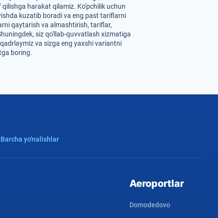
f qilishga harakat qilamiz. Ko'pchilik uchun
ishda kuzatib boradi va eng past tariflarni
ni qaytarish va almashtirish, tariflar,
Shuningdek, siz qo'llab-quvvatlash xizmatiga
i qadrlaymiz va sizga eng yaxshi variantni
tga boring.
 Barcha yo'nalishlar
Aeroportlar
Domodedovo