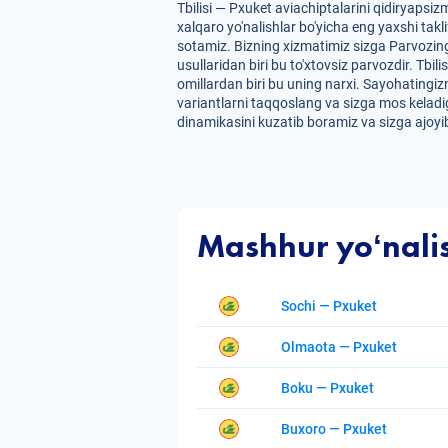
Tbilisi — Pxuket aviachiptalarini qidiryaps
xalqaro yo'nalishlar bo'yicha eng yaxshi takl
sotamiz. Bizning xizmatimiz sizga Parvozing
usullaridan biri bu to'xtovsiz parvozdir. Tbil
omillardan biri bu uning narxi. Sayohatingizn
variantlarni taqqoslang va sizga mos keladig
dinamikasini kuzatib boramiz va sizga ajoyib
Mashhur yoʻnali
Sochi — Pxuket
Olmaota — Pxuket
Boku — Pxuket
Buxoro — Pxuket