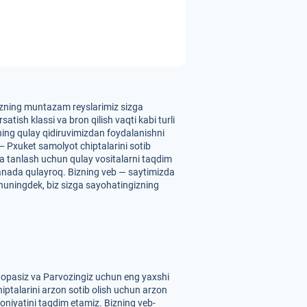
 Bizning muntazam reyslarimiz sizga
atish klassi va bron qilish vaqti kabi turli
zning qulay qidiruvimizdan foydalanishni
 — Pxuket samolyot chiptalarini sotib
 va tanlash uchun qulay vositalarni taqdim
yanada qulayroq. Bizning veb — saytimizda
. Shuningdek, biz sizga sayohatingizning
 topasiz va Parvozingiz uchun eng yaxshi
hiptalarini arzon sotib olish uchun arzon
koniyatini taqdim etamiz. Bizning veb-