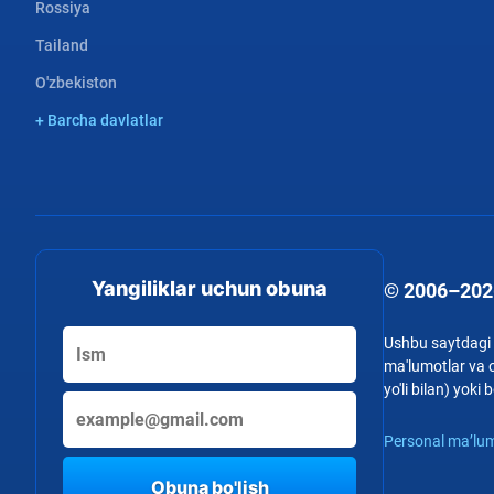
Rossiya
Tailand
O'zbekiston
+ Barcha davlatlar
Yangiliklar uchun obuna
© 2006–202
Ushbu saytdagi b
ma'lumotlar va o
yo'li bilan) yok
Personal ma’lum
Obuna bo'lish