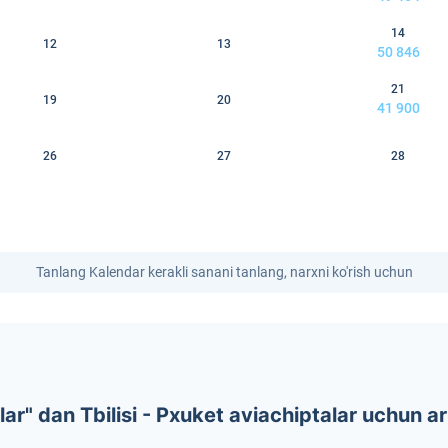
14
12
13
50 846
21
19
20
41 900
26
27
28
Tanlang Kalendar kerakli sanani tanlang, narxni ko'rish uchun
r" dan Tbilisi - Pxuket aviachiptalar uchun ar