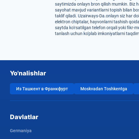
saytimizda onlayn bron qilish mumkin. Biz har
sayohat mavjud variantlarni topish bilan bos
taklif qiladi. Uzairways-Da.onlayn siz har do
elektron chiptalar, hayvonlarni tashish qoi
saytda ko'rsatilgan telefon orqali yoki fikr-
tanlash uchun ko'plab imkoniyatlarni taqdim 
Yo'nalishlar
Из Ташкент в Франкфурт
Moskvadan Toshkentga
Davlatlar
Germaniya