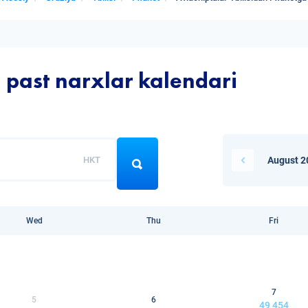
a past narxlar kalendari
HKT
August 2
Wed
Thu
Fri
7
5
6
49 454