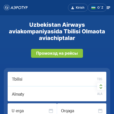
Kirish
O`Z
Uzbekistan Airways
aviakompaniyasida Tbilisi Olmaota
aviachiptalar
Промокод на рейсы
TBS
ALA
U erga
Orqaga