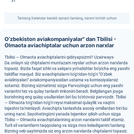
31
Tanlang Kalendar kerakli sanani tanlang, narxni ko'rish uchun
O’zbekiston aviakompaniyalar" dan Tbilisi -
Olmaota aviachiptalar uchun arzon narxlar
Tbilisi — Olmaota aviachiptalarini qidiryapsizmi? Uzairways-
Da.onlayn siz chiptalarni muntazam reyslar uchun arzon narxlarda
topasiz. Bizda faqat ichki va xalqaro yo'nalishlar bo'yicha eng yaxshi
takliflar mavjud. Biz aviachiptalarni to'g'ridan-to'g'ri "O'zbek
avialiniyalari" aviakompaniyasidan ustama va komissiyalarsiz
sotamiz. Bizning xizmatimiz sizga Parvozingiz uchun eng yaxshi
variantni tez va qulay tanlash imkonini beradi. Belgilangan joyga
borishning eng qulay usullaridan biri bu to'xtovsiz parvozdir. Tbilisi
— Olmaota to'g'ridan-to'g'ri reysi maksimal qulaylik va vaqtni
tejashni ta'minlaydi. Aviachipta tanlashda asosiy omillardan biri bu
uning narxi. Sayohatingizni yanada tejamkor qilish uchun sizga
Tbilisi — Olmaota aviachiptalarining arzon narxlarini taklif etamiz.
Turli xil variantlarni taqqoslang va sizga mos keladiganini tanlang.
Bizning veb-saytimizda siz eng arzon narxlarda chiptalarni topasiz.