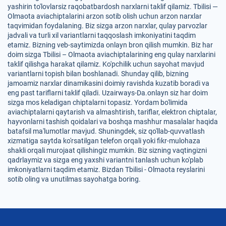
yashirin to'lovlarsiz raqobatbardosh narxlarni taklif qilamiz. Tbilisi —
Olmaota aviachiptalarini arzon sotib olish uchun arzon narxlar
taqvimidan foydalaning. Biz sizga arzon narxlar, qulay parvozlar
jadvali va turli xil variantlarni taqqoslash imkoniyatini taqdim
etamiz. Bizning veb-saytimizda onlayn bron qilish mumkin. Biz har
doim sizga Tbilisi – Olmaota aviachiptalarining eng qulay narxlarini
taklif qilishga harakat qilamiz. Ko'pchilik uchun sayohat mavjud
variantlarni topish bilan boshlanadi. Shunday qilib, bizning
jamoamiz narxlar dinamikasini doimiy ravishda kuzatib boradi va
eng past tariflarni taklif qiladi. Uzairways-Da.onlayn siz har doim
sizga mos keladigan chiptalarni topasiz. Yordam bo'limida
aviachiptalarni qaytarish va almashtirish, tariflar, elektron chiptalar,
hayvonlarni tashish qoidalari va boshqa mashhur masalalar haqida
batafsil ma'lumotlar mavjud. Shuningdek, siz qo'llab-quvvatlash
xizmatiga saytda ko'rsatilgan telefon orqali yoki fikr-mulohaza
shakli orqali murojaat qilishingiz mumkin. Biz sizning vaqtingizni
qadrlaymiz va sizga eng yaxshi variantni tanlash uchun ko'plab
imkoniyatlarni taqdim etamiz. Bizdan Tbilisi - Olmaota reyslarini
sotib oling va unutilmas sayohatga boring.