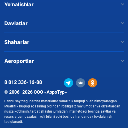
Yo'nalishlar
Davlatlar
Shaharlar
Aeroportlar
8 812
336-16-88
© 2006–2026 ООО «АэроТур»
Ushbu saytdagi barcha materiallar mualliflik huquqi bilan himoyalangan.
Mualliflik huquqi egasining oldindan roziligisiz ma'lumotlar va ob'ektlardan
nusxa ko'chirish, tarqatish (shu jumladan Internetdagi boshqa saytlar va
resurslarga nusxalash yo'li bilan) yoki boshqa har qanday foydalanish
taqiqlanadi.