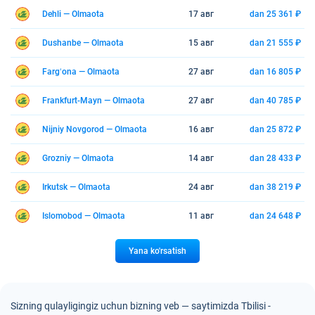
Dehli — Olmaota
17 авг
dan 25 361 ₽
Dushanbe — Olmaota
15 авг
dan 21 555 ₽
Fargʻona — Olmaota
27 авг
dan 16 805 ₽
Frankfurt-Mayn — Olmaota
27 авг
dan 40 785 ₽
Nijniy Novgorod — Olmaota
16 авг
dan 25 872 ₽
Grozniy — Olmaota
14 авг
dan 28 433 ₽
Irkutsk — Olmaota
24 авг
dan 38 219 ₽
Islomobod — Olmaota
11 авг
dan 24 648 ₽
Yana ko'rsatish
Sizning qulayligingiz uchun bizning veb — saytimizda Tbilisi -