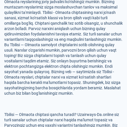
Olmaota reyslarining joriy jadvalini ko'rishingiz mumkin. Bizning
muntazam reyslarimiz sizga moslashuvchan tanlov va maksimal
qulaylikni ta'minlaydi. Tbilisi - Olmaota chiptasining narxi jo'nash
sanasi, xizmat ko'rsatish klassi va bron qilish vaqti kabi turli
omillarga bog'liq. Chiptani qanchalik tez sotib olsangiz, u shunchalik
arzon bo'ladi. Parvoz narxini aniqlash uchun bizning qulay
qidiruvimizdan foydalanishni tavsiya etamiz. Siz turli sanalar uchun
variantlarni taqqoslashingiz va eng maqbulini tanlashingiz mumkin.
Bu Tbilisi — Olmaota samolyot chiptalarini sotib olishning qulay
usuli. Narxlar o'zgarishi mumkin, parvozni bron qilish uchun vaqt
toping! Biz sizga chiptalarni topish va tanlash uchun qulay
vositalarni taqdim etamiz. Siz onlayn buyurtma berishingiz va
elektron pochtangizga elektron chipta olishingiz mumkin. Endi
sayohat yanada qulayroq. Bizning veb — saytimizda siz Tbilisi -
Olmaota reyslari, chiptalar narxi va xizmat ko'rsatish shartlari
haqida barcha kerakli ma'lumotlarni topasiz. Shuningdek, biz sizga
sayohatingizning barcha bosqichlarida yordam beramiz. Maslahat
uchun biz bilan bog'lanishingiz mumkin.
Tbilisi — Olmaota chiptasi qancha turadi? Uzairways-Da.online siz
turli sanalar uchun chiptalar narxi haqida ma'lumot topasiz va
Parvozingiz uchun eng yaxshi variantni tanlashingiz mumkin. Biz