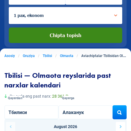
1 pax, ekonom
Chipta topish
Asosiy
Gruziya
Tbilisi
Olmaota
Aviachiptalar Tbilisidan Olmaotaga
Tbilisi — Olmaota reyslarida past
narxlar kalendari
Bu oyda eng past narx:
28 361 ₽
Qayerdan
Qayerga
August 2026