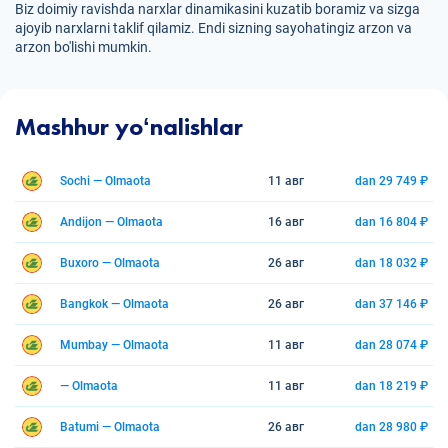
Biz doimiy ravishda narxlar dinamikasini kuzatib boramiz va sizga
ajoyib narxlarni taklif qilamiz. Endi sizning sayohatingiz arzon va
arzon bo'lishi mumkin.
Mashhur yoʻnalishlar
Sochi — Olmaota
11 авг
dan 29 749 ₽
Andijon — Olmaota
16 авг
dan 16 804 ₽
Buxoro — Olmaota
26 авг
dan 18 032 ₽
Bangkok — Olmaota
26 авг
dan 37 146 ₽
Mumbay — Olmaota
11 авг
dan 28 074 ₽
— Olmaota
11 авг
dan 18 219 ₽
Batumi — Olmaota
26 авг
dan 28 980 ₽