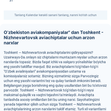
31
Tanlang Kalendar kerakli sanani tanlang, narxni ko'rish uchun
O’zbekiston aviakompaniyalar" dan Toshkent -
Nizhnevartovsk aviachiptalar uchun arzon
narxlar
Toshkent — Nizhnevartovsk aviachiptalarini qidiryapsizmi?
Uzairways-Da.onlayn siz chiptalarni muntazam reyslar uchun arzon
narxlarda topasiz. Bizda faqat ichki va xalqaro yo'nalishlar bo'yicha
eng yaxshi takliflar mavjud. Biz aviachiptalarni to'g'ridan-to'g'ri
"O'zbek avialiniyalari" aviakompaniyasidan ustama va
komissiyalarsiz sotamiz. Bizning xizmatimiz sizga Parvozingiz
uchun eng yaxshi variantni tez va qulay tanlash imkonini beradi.
Belgilangan joyga borishning eng qulay usullaridan biri bu to'xtovsiz
parvozdir. Toshkent — Nizhnevartovsk to'g'ridan-to'g'ri reysi
maksimal qulaylik va vaqtni tejashni ta'minlaydi. Aviachipta
tanlashda asosiy omillardan biri bu uning narxi. Sayohatingizni
yanada tejamkor qilish uchun sizga Toshkent — Nizhnevartovsk
aviachiptalarining arzon narxlarini taklif etamiz. Turli xil variantlarni