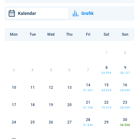
Kalendar
Grafik
Mon
Tue
Wed
Thu
Fri
Sat
Sun
1
2
8
9
3
4
5
6
7
62 994
38 137
14
15
16
10
11
12
13
31 331
64 624
28 644
21
22
23
17
18
19
20
31 166
70 415
28 644
28
30
24
25
26
27
29
31 843
26 536