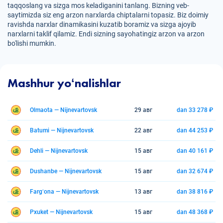
taqqoslang va sizga mos keladiganini tanlang. Bizning veb-
saytimizda siz eng arzon narxlarda chiptalarni topasiz. Biz doimiy
ravishda narxlar dinamikasini kuzatib boramiz va sizga ajoyib
narxlarni taklif qilamiz. Endi sizning sayohatingiz arzon va arzon
bo'lishi mumkin.
Mashhur yoʻnalishlar
Olmaota — Nijnevartovsk
29 авг
dan 33 278 ₽
Batumi — Nijnevartovsk
22 авг
dan 44 253 ₽
Dehli — Nijnevartovsk
15 авг
dan 40 161 ₽
Dushanbe — Nijnevartovsk
15 авг
dan 32 674 ₽
Fargʻona — Nijnevartovsk
13 авг
dan 38 816 ₽
Pxuket — Nijnevartovsk
15 авг
dan 48 368 ₽