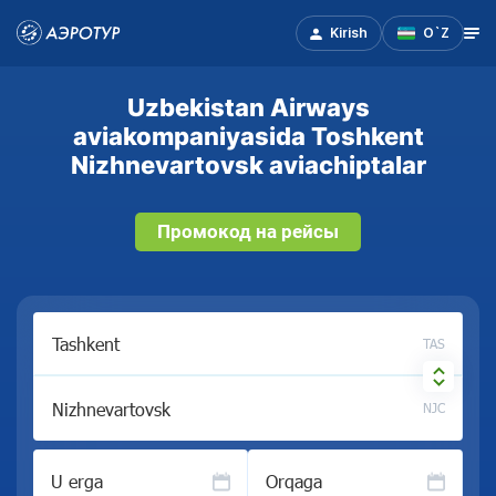
Kirish
O`Z
Uzbekistan Airways
aviakompaniyasida Toshkent
Nizhnevartovsk aviachiptalar
Промокод на рейсы
TAS
NJC
U erga
Orqaga