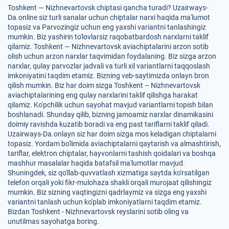
Toshkent — Nizhnevartovsk chiptasi qancha turadi? Uzairways-
Da.online siz turli sanalar uchun chiptalar narxi haqida ma'lumot
topasiz va Parvozingiz uchun eng yaxshi variantni tanlashingiz
mumkin. Biz yashirin to'lovlarsiz raqobatbardosh narxlarni taklif
qilamiz. Toshkent — Nizhnevartovsk aviachiptalarini arzon sotib
olish uchun arzon narxlar taqvimidan foydalaning. Biz sizga arzon
narxlar, qulay parvozlar jadvali va turli xil variantlarni taqqoslash
imkoniyatini taqdim etamiz. Bizning veb-saytimizda onlayn bron
qilish mumkin. Biz har doim sizga Toshkent – Nizhnevartovsk
aviachiptalarining eng qulay narxlarini taklif qilishga harakat
qilamiz. Ko'pchilik uchun sayohat mavjud variantlarni topish bilan
boshlanadi. Shunday qilib, bizning jamoamiz narxlar dinamikasini
doimiy ravishda kuzatib boradi va eng past tariflarni taklif qiladi.
Uzairways-Da.onlayn siz har doim sizga mos keladigan chiptalarni
topasiz. Yordam bo'limida aviachiptalarni qaytarish va almashtirish,
tariflar, elektron chiptalar, hayvonlarni tashish qoidalari va boshqa
mashhur masalalar haqida batafsil ma'lumotlar mavjud.
Shuningdek, siz qo'llab-quvvatlash xizmatiga saytda ko'rsatilgan
telefon orqali yoki fikr-mulohaza shakli orqali murojaat qilishingiz
mumkin. Biz sizning vaqtingizni qadrlaymiz va sizga eng yaxshi
variantni tanlash uchun ko'plab imkoniyatlarni taqdim etamiz.
Bizdan Toshkent - Nizhnevartovsk reyslarini sotib oling va
unutilmas sayohatga boring.