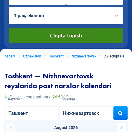
1 pax, ekonom
Chipta topish
Asosiy
O'zbekiston
Toshkent
Nizhnevartovsk
Aviachiptalar Toshkentdan Nizhnevartovskga
Toshkent — Nizhnevartovsk
reyslarida past narxlar kalendari
Bu oyda eng past narx:
26 536 ₽
Qayerdan
Qayerga
August 2026