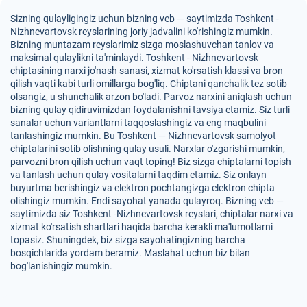
Sizning qulayligingiz uchun bizning veb — saytimizda Toshkent -
Nizhnevartovsk reyslarining joriy jadvalini ko'rishingiz mumkin.
Bizning muntazam reyslarimiz sizga moslashuvchan tanlov va
maksimal qulaylikni ta'minlaydi. Toshkent - Nizhnevartovsk
chiptasining narxi jo'nash sanasi, xizmat ko'rsatish klassi va bron
qilish vaqti kabi turli omillarga bog'liq. Chiptani qanchalik tez sotib
olsangiz, u shunchalik arzon bo'ladi. Parvoz narxini aniqlash uchun
bizning qulay qidiruvimizdan foydalanishni tavsiya etamiz. Siz turli
sanalar uchun variantlarni taqqoslashingiz va eng maqbulini
tanlashingiz mumkin. Bu Toshkent — Nizhnevartovsk samolyot
chiptalarini sotib olishning qulay usuli. Narxlar o'zgarishi mumkin,
parvozni bron qilish uchun vaqt toping! Biz sizga chiptalarni topish
va tanlash uchun qulay vositalarni taqdim etamiz. Siz onlayn
buyurtma berishingiz va elektron pochtangizga elektron chipta
olishingiz mumkin. Endi sayohat yanada qulayroq. Bizning veb —
saytimizda siz Toshkent -Nizhnevartovsk reyslari, chiptalar narxi va
xizmat ko'rsatish shartlari haqida barcha kerakli ma'lumotlarni
topasiz. Shuningdek, biz sizga sayohatingizning barcha
bosqichlarida yordam beramiz. Maslahat uchun biz bilan
bog'lanishingiz mumkin.