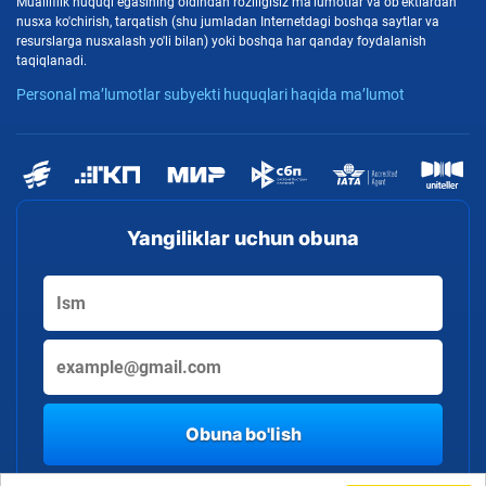
Mualliflik huquqi egasining oldindan roziligisiz ma'lumotlar va ob'ektlardan
nusxa ko'chirish, tarqatish (shu jumladan Internetdagi boshqa saytlar va
resurslarga nusxalash yo'li bilan) yoki boshqa har qanday foydalanish
taqiqlanadi.
Personal ma’lumotlar subyekti huquqlari haqida ma’lumot
Yangiliklar uchun obuna
Obuna bo'lish
By clicking the button, you consent to the processing of personal data