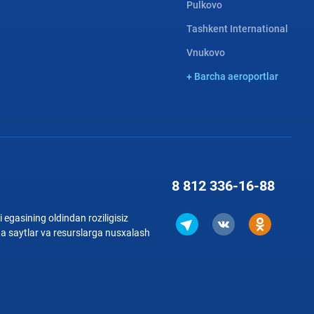
Pulkovo
Tashkent International
Vnukovo
+ Barcha aeroportlar
8 812
336-16-88
 egasining oldindan roziligisiz
qa saytlar va resurslarga nusxalash