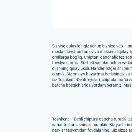
Sizning qulayligingiz uchun bizning veb — sa
moslashuvchan tanlov va maksimal qulaylikni t
omillarga bog'liq. Chiptani qanchalik tez so
tavsiya etamiz. Siz turli sanalar uchun vari
olishning qulay usuli. Narxlar o'zgarishi mu
etamiz. Siz onlayn buyurtma berishingiz va
siz Toshkent -Dehli reyslari, chiptalar narxi
barcha bosqichlarida yordam beramiz. Masl
Toshkent — Dehli chiptasi qancha turadi? Uz
variantni tanlashingiz mumkin. Biz yashirin 
narxlar taqvimidan foydalaning. Biz sizga arz