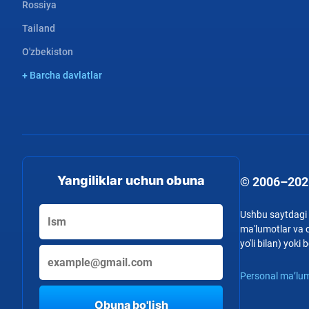
Rossiya
Tailand
O'zbekiston
+ Barcha davlatlar
Yangiliklar uchun obuna
© 2006–202
Ushbu saytdagi b
ma'lumotlar va o
yo'li bilan) yok
Personal ma’lum
Obuna bo'lish