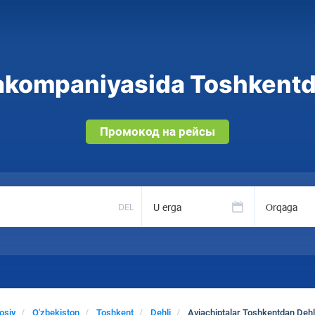
akompaniyasida Toshkentda
Промокод на рейсы
U erga
Orqaga
DEL
osiy
O'zbekiston
Toshkent
Dehli
Aviachiptalar Toshkentdan Dehl