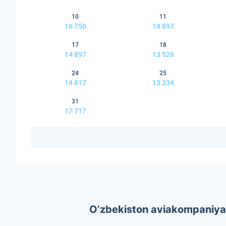
10
11
16 750
14 897
17
18
14 897
13 526
24
25
14 817
13 234
31
17 717
O’zbekiston aviakompaniyala