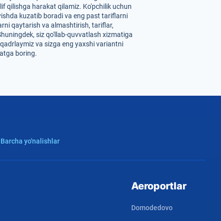
if qilishga harakat qilamiz. Ko'pchilik uchun
ishda kuzatib boradi va eng past tariflarni
ni qaytarish va almashtirish, tariflar,
Shuningdek, siz qo'llab-quvvatlash xizmatiga
i qadrlaymiz va sizga eng yaxshi variantni
hatga boring.
 Barcha yo'nalishlar
Aeroportlar
Domodedovo