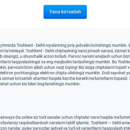
Yana ko'rsatish
ytimizda Toshkent - Dehli reyslarining joriy jadvalini ko'rishingiz mumkin
a'minlaydi. Toshkent - Dehli chiptasining narxi jo'nash sanasi, xizmat ko'r
tib olsangiz, u shunchalik arzon bo'ladi. Parvoz narxini aniqlash uchun bi
antlarni taqqoslashingiz va eng maqbulini tanlashingiz mumkin. Bu Toshke
mkin, parvozni bron qilish uchun vaqt toping! Biz sizga chiptalarni topish
 elektron pochtangizga elektron chipta olishingiz mumkin. Endi sayohat 
 va xizmat ko'rsatish shartlari haqida barcha kerakli ma'lumotlarni topasi
ahat uchun biz bilan bog'lanishingiz mumkin.
airways-Da.online siz turli sanalar uchun chiptalar narxi haqida ma'lumo
to'lovlarsiz raqobatbardosh narxlarni taklif qilamiz. Toshkent — Dehli avia
on narxlar, qulay parvozlar jadvali va turli xil variantlarni taqqoslash im