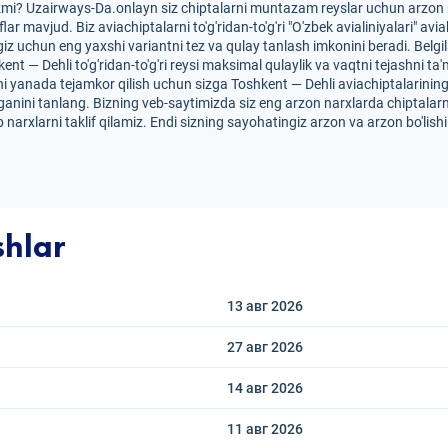
izmi? Uzairways-Da.onlayn siz chiptalarni muntazam reyslar uchun arzon n
iflar mavjud. Biz aviachiptalarni to'g'ridan-to'g'ri "O'zbek avialiniyalari
iz uchun eng yaxshi variantni tez va qulay tanlash imkonini beradi. Belg
kent — Dehli to'g'ridan-to'g'ri reysi maksimal qulaylik va vaqtni tejashni t
i yanada tejamkor qilish uchun sizga Toshkent — Dehli aviachiptalarining ar
anini tanlang. Bizning veb-saytimizda siz eng arzon narxlarda chiptalarn
 narxlarni taklif qilamiz. Endi sizning sayohatingiz arzon va arzon bo'lis
shlar
13 авг
2026
27 авг
2026
14 авг
2026
11 авг
2026