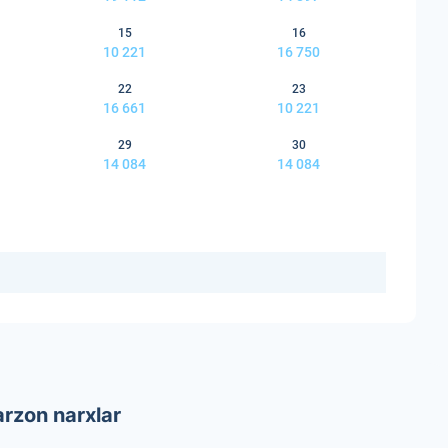
15
16
10 221
16 750
22
23
16 661
10 221
29
30
14 084
14 084
arzon narxlar