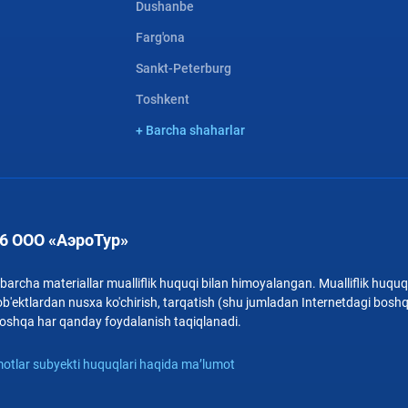
Dushanbe
Farg'ona
Sankt-Peterburg
Toshkent
+ Barcha shaharlar
6 ООО «АэроТур»
archa materiallar mualliflik huquqi bilan himoyalangan. Mualliflik huquqi
b'ektlardan nusxa ko'chirish, tarqatish (shu jumladan Internetdagi bosh
i boshqa har qanday foydalanish taqiqlanadi.
otlar subyekti huquqlari haqida ma’lumot