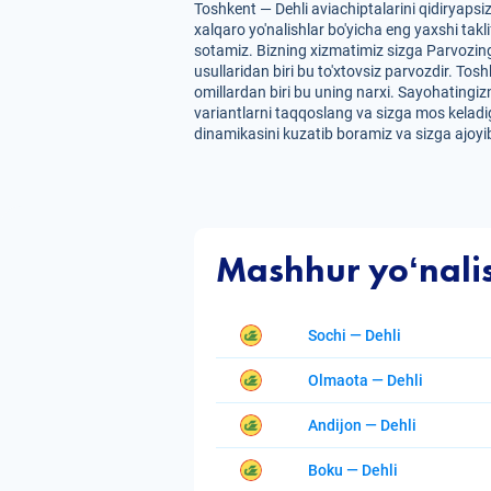
Toshkent — Dehli aviachiptalarini qidiryaps
xalqaro yo'nalishlar bo'yicha eng yaxshi takl
sotamiz. Bizning xizmatimiz sizga Parvozing
usullaridan biri bu to'xtovsiz parvozdir. Tosh
omillardan biri bu uning narxi. Sayohatingizn
variantlarni taqqoslang va sizga mos keladig
dinamikasini kuzatib boramiz va sizga ajoyib
Mashhur yoʻnali
Sochi — Dehli
Olmaota — Dehli
Andijon — Dehli
Boku — Dehli