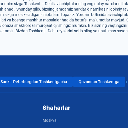
r doim sizga Toshkent – Dehli aviachiptalarining eng qulay narxlarini takl
hlanadi. Shunday qilib, bizning jamoamiz narxlar dinamikasini doimiy rav
im sizga mos keladigan chiptalarni topasiz. Yordam bo'limida aviachiptalar
dalari va boshqa mashhur masalalar haqida batafsil ma'lumotlar mavjud. 
mulohaza shakli orqali murojaat qilishingiz mumkin. Biz sizning vaqtingizn
etamiz. Bizdan Toshkent - Dehli reyslarini sotib oling va unutilmas sayo
Sankt -Peterburgdan Toshkentgacha
Qozondan Toshkentga
+
Shaharlar
Moskva