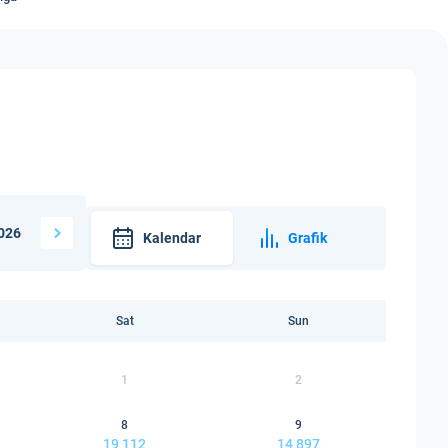
026
Kalendar
Grafik
Sat
Sun
1
2
8
9
19 112
14 897