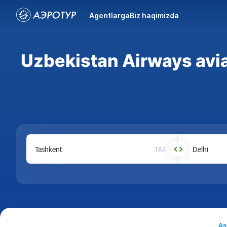
Agentlarga
Biz haqimizda
Uzbekistan Airways avi
TAS
As