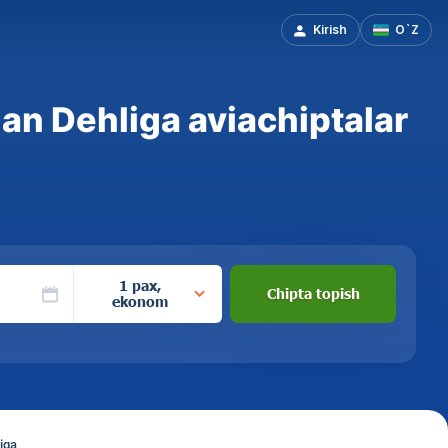
Kirish
O`Z
n Dehliga aviachiptalar
1 pax,
Chipta topish
ekonom
iga