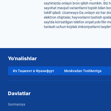
saytimizda onlayn bron qilish mumkin. Biz ha
sayohat mavjud variantlarni topish bilan bos
taklif qiladi. Uzairways-Da.onlayn siz har do
elektron chiptalar, hayvonlarni tashish qoi
saytda ko'rsatilgan telefon orqali yoki fikr-
tanlash uchun ko'plab imkoniyatlarni taqdim 
Yo'nalishlar
Из Ташкент в Франкфурт
Moskvadan Toshkentga
Davlatlar
Germaniya