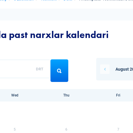
da past narxlar kalendari
DRT
August 2
Wed
Thu
Fri
5
6
7