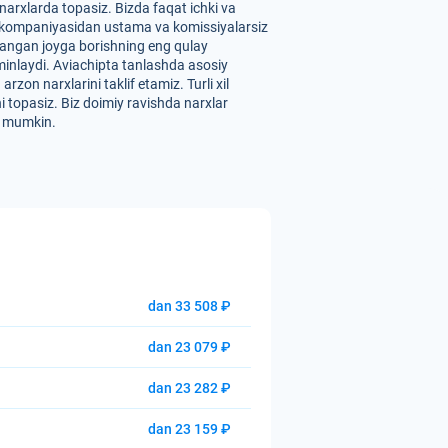
arxlarda topasiz. Bizda faqat ichki va
" aviakompaniyasidan ustama va komissiyalarsiz
ilangan joyga borishning eng qulay
a'minlaydi. Aviachipta tanlashda asosiy
zon narxlarini taklif etamiz. Turli xil
i topasiz. Biz doimiy ravishda narxlar
hi mumkin.
dan 33 508 ₽
dan 23 079 ₽
dan 23 282 ₽
dan 23 159 ₽