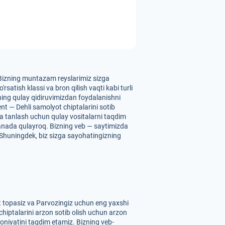
. Bizning muntazam reyslarimiz sizga
satish klassi va bron qilish vaqti kabi turli
zning qulay qidiruvimizdan foydalanishni
nt — Dehli samolyot chiptalarini sotib
 va tanlash uchun qulay vositalarni taqdim
yanada qulayroq. Bizning veb — saytimizda
z. Shuningdek, biz sizga sayohatingizning
t topasiz va Parvozingiz uchun eng yaxshi
chiptalarini arzon sotib olish uchun arzon
koniyatini taqdim etamiz. Bizning veb-