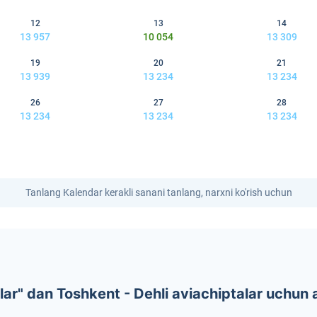
12
13
14
13 957
10 054
13 309
19
20
21
13 939
13 234
13 234
26
27
28
13 234
13 234
13 234
Tanlang Kalendar kerakli sanani tanlang, narxni ko'rish uchun
r" dan Toshkent - Dehli aviachiptalar uchun 