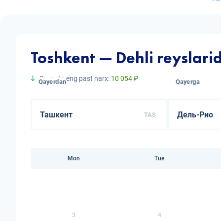
Toshkent — Dehli reyslari
Bu oyda eng past narx:
10 054 ₽
Qayerdan
Qayerga
TAS
Mon
Tue
3
4