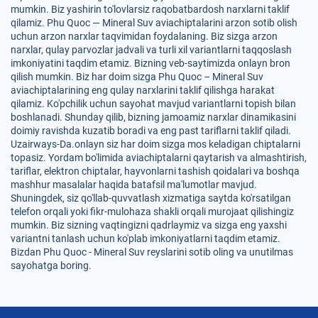
mumkin. Biz yashirin to'lovlarsiz raqobatbardosh narxlarni taklif
qilamiz. Phu Quoc — Mineral Suv aviachiptalarini arzon sotib olish
uchun arzon narxlar taqvimidan foydalaning. Biz sizga arzon
narxlar, qulay parvozlar jadvali va turli xil variantlarni taqqoslash
imkoniyatini taqdim etamiz. Bizning veb-saytimizda onlayn bron
qilish mumkin. Biz har doim sizga Phu Quoc – Mineral Suv
aviachiptalarining eng qulay narxlarini taklif qilishga harakat
qilamiz. Ko'pchilik uchun sayohat mavjud variantlarni topish bilan
boshlanadi. Shunday qilib, bizning jamoamiz narxlar dinamikasini
doimiy ravishda kuzatib boradi va eng past tariflarni taklif qiladi.
Uzairways-Da.onlayn siz har doim sizga mos keladigan chiptalarni
topasiz. Yordam bo'limida aviachiptalarni qaytarish va almashtirish,
tariflar, elektron chiptalar, hayvonlarni tashish qoidalari va boshqa
mashhur masalalar haqida batafsil ma'lumotlar mavjud.
Shuningdek, siz qo'llab-quvvatlash xizmatiga saytda ko'rsatilgan
telefon orqali yoki fikr-mulohaza shakli orqali murojaat qilishingiz
mumkin. Biz sizning vaqtingizni qadrlaymiz va sizga eng yaxshi
variantni tanlash uchun ko'plab imkoniyatlarni taqdim etamiz.
Bizdan Phu Quoc - Mineral Suv reyslarini sotib oling va unutilmas
sayohatga boring.