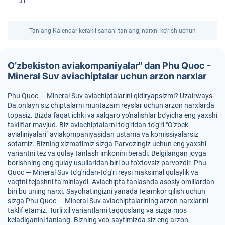
31
Tanlang Kalendar kerakli sanani tanlang, narxni ko'rish uchun
O’zbekiston aviakompaniyalar" dan Phu Quoc -
Mineral Suv aviachiptalar uchun arzon narxlar
Phu Quoc — Mineral Suv aviachiptalarini qidiryapsizmi? Uzairways-
Da.onlayn siz chiptalarni muntazam reyslar uchun arzon narxlarda
topasiz. Bizda faqat ichki va xalqaro yo'nalishlar bo'yicha eng yaxshi
takliflar mavjud. Biz aviachiptalarni to'g'ridan-to'g'ri "O'zbek
avialiniyalari" aviakompaniyasidan ustama va komissiyalarsiz
sotamiz. Bizning xizmatimiz sizga Parvozingiz uchun eng yaxshi
variantni tez va qulay tanlash imkonini beradi. Belgilangan joyga
borishning eng qulay usullaridan biri bu to'xtovsiz parvozdir. Phu
Quoc — Mineral Suv to'g'ridan-to'g'ri reysi maksimal qulaylik va
vaqtni tejashni ta'minlaydi. Aviachipta tanlashda asosiy omillardan
biri bu uning narxi. Sayohatingizni yanada tejamkor qilish uchun
sizga Phu Quoc — Mineral Suv aviachiptalarining arzon narxlarini
taklif etamiz. Turli xil variantlarni taqqoslang va sizga mos
keladiganini tanlang. Bizning veb-saytimizda siz eng arzon