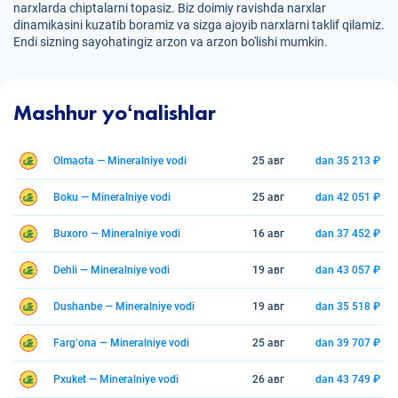
narxlarda chiptalarni topasiz. Biz doimiy ravishda narxlar
dinamikasini kuzatib boramiz va sizga ajoyib narxlarni taklif qilamiz.
Endi sizning sayohatingiz arzon va arzon bo'lishi mumkin.
Mashhur yoʻnalishlar
Olmaota — Mineralniye vodi
25 авг
dan 35 213 ₽
Boku — Mineralniye vodi
25 авг
dan 42 051 ₽
Buxoro — Mineralniye vodi
16 авг
dan 37 452 ₽
Dehli — Mineralniye vodi
19 авг
dan 43 057 ₽
Dushanbe — Mineralniye vodi
19 авг
dan 35 518 ₽
Fargʻona — Mineralniye vodi
25 авг
dan 39 707 ₽
Pxuket — Mineralniye vodi
26 авг
dan 43 749 ₽