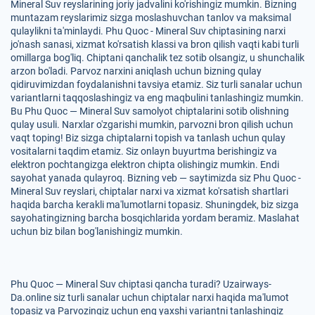
Mineral Suv reyslarining joriy jadvalini ko'rishingiz mumkin. Bizning
muntazam reyslarimiz sizga moslashuvchan tanlov va maksimal
qulaylikni ta'minlaydi. Phu Quoc - Mineral Suv chiptasining narxi
jo'nash sanasi, xizmat ko'rsatish klassi va bron qilish vaqti kabi turli
omillarga bog'liq. Chiptani qanchalik tez sotib olsangiz, u shunchalik
arzon bo'ladi. Parvoz narxini aniqlash uchun bizning qulay
qidiruvimizdan foydalanishni tavsiya etamiz. Siz turli sanalar uchun
variantlarni taqqoslashingiz va eng maqbulini tanlashingiz mumkin.
Bu Phu Quoc — Mineral Suv samolyot chiptalarini sotib olishning
qulay usuli. Narxlar o'zgarishi mumkin, parvozni bron qilish uchun
vaqt toping! Biz sizga chiptalarni topish va tanlash uchun qulay
vositalarni taqdim etamiz. Siz onlayn buyurtma berishingiz va
elektron pochtangizga elektron chipta olishingiz mumkin. Endi
sayohat yanada qulayroq. Bizning veb — saytimizda siz Phu Quoc -
Mineral Suv reyslari, chiptalar narxi va xizmat ko'rsatish shartlari
haqida barcha kerakli ma'lumotlarni topasiz. Shuningdek, biz sizga
sayohatingizning barcha bosqichlarida yordam beramiz. Maslahat
uchun biz bilan bog'lanishingiz mumkin.
Phu Quoc — Mineral Suv chiptasi qancha turadi? Uzairways-
Da.online siz turli sanalar uchun chiptalar narxi haqida ma'lumot
topasiz va Parvozingiz uchun eng yaxshi variantni tanlashingiz