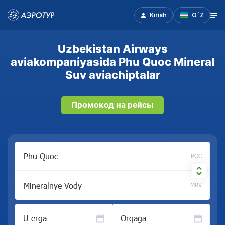
Kirish
O`Z
Uzbekistan Airways
aviakompaniyasida Phu Quoc Mineral
Suv aviachiptalar
Промокод на рейсы
PQC
MRV
U erga
Orqaga