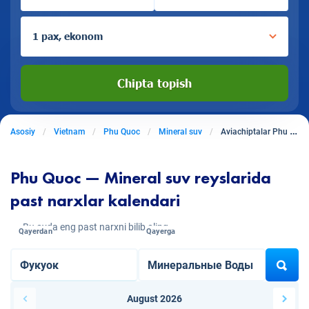
1 pax, ekonom
Chipta topish
Asosiy
Vietnam
Phu Quoc
Mineral suv
Aviachiptalar Phu Quocdan Mineral Suvga
Phu Quoc — Mineral suv reyslarida
past narxlar kalendari
Bu oyda eng past narxni bilib oling
Qayerdan
Qayerga
August 2026