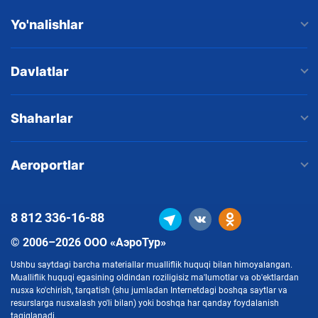
Yo'nalishlar
Davlatlar
Shaharlar
Aeroportlar
8 812
336-16-88
© 2006–2026 ООО «АэроТур»
Ushbu saytdagi barcha materiallar mualliflik huquqi bilan himoyalangan.
Mualliflik huquqi egasining oldindan roziligisiz ma'lumotlar va ob'ektlardan
nusxa ko'chirish, tarqatish (shu jumladan Internetdagi boshqa saytlar va
resurslarga nusxalash yo'li bilan) yoki boshqa har qanday foydalanish
taqiqlanadi.