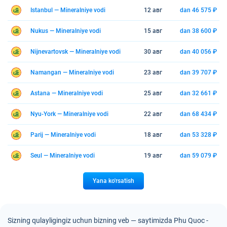
Istanbul — Mineralniye vodi
12 авг
dan 46 575 ₽
Nukus — Mineralniye vodi
15 авг
dan 38 600 ₽
Nijnevartovsk — Mineralniye vodi
30 авг
dan 40 056 ₽
Namangan — Mineralniye vodi
23 авг
dan 39 707 ₽
Astana — Mineralniye vodi
25 авг
dan 32 661 ₽
Nyu-York — Mineralniye vodi
22 авг
dan 68 434 ₽
Parij — Mineralniye vodi
18 авг
dan 53 328 ₽
Seul — Mineralniye vodi
19 авг
dan 59 079 ₽
Yana ko'rsatish
Sizning qulayligingiz uchun bizning veb — saytimizda Phu Quoc -