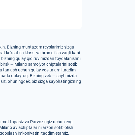
umkin. Bizning muntazam reyslarimiz sizga
 ko'rsatish klassi va bron qilish vaqti kabi
un bizning qulay qidiruvimizdan foydalanishni
birsk — Milano samolyot chiptalarini sotib
 va tanlash uchun qulay vositalarni taqdim
yanada qulayroq. Bizning veb — saytimizda
pasiz. Shuningdek, biz sizga sayohatingizning
'lumot topasiz va Parvozingiz uchun eng
Milano aviachiptalarini arzon sotib olish
 taqqoslash imkoniyatini taqdim etamiz.