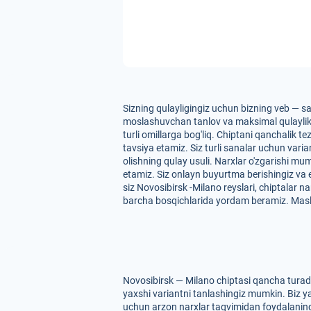
Sizning qulayligingiz uchun bizning veb — sa
moslashuvchan tanlov va maksimal qulaylikni 
turli omillarga bog'liq. Chiptani qanchalik t
tavsiya etamiz. Siz turli sanalar uchun var
olishning qulay usuli. Narxlar o'zgarishi mu
etamiz. Siz onlayn buyurtma berishingiz va
siz Novosibirsk -Milano reyslari, chiptalar 
barcha bosqichlarida yordam beramiz. Masl
Novosibirsk — Milano chiptasi qancha turadi
yaxshi variantni tanlashingiz mumkin. Biz yas
uchun arzon narxlar taqvimidan foydalaning. 