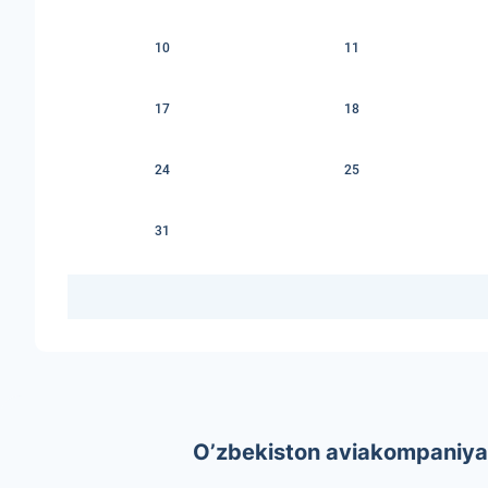
10
11
17
18
24
25
31
O’zbekiston aviakompaniyala