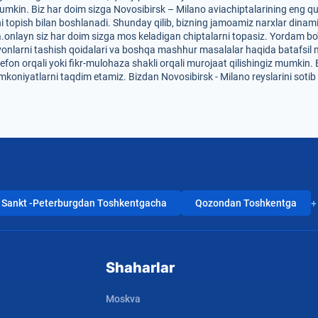
mkin. Biz har doim sizga Novosibirsk – Milano aviachiptalarining eng qulay
i topish bilan boshlanadi. Shunday qilib, bizning jamoamiz narxlar dinam
-Da.onlayn siz har doim sizga mos keladigan chiptalarni topasiz. Yordam bo
hayvonlarni tashish qoidalari va boshqa mashhur masalalar haqida batafsil 
efon orqali yoki fikr-mulohaza shakli orqali murojaat qilishingiz mumkin. 
imkoniyatlarni taqdim etamiz. Bizdan Novosibirsk - Milano reyslarini soti
Sankt -Peterburgdan Toshkentgacha
Qozondan Toshkentga
+
Shaharlar
Moskva