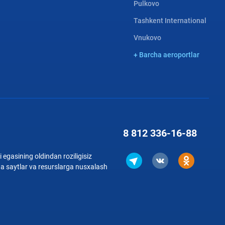
Pulkovo
Tashkent International
Vnukovo
+ Barcha aeroportlar
8 812
336-16-88
 egasining oldindan roziligisiz
qa saytlar va resurslarga nusxalash