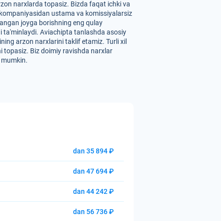
zon narxlarda topasiz. Bizda faqat ichki va
" aviakompaniyasidan ustama va komissiyalarsiz
ilangan joyga borishning eng qulay
hni ta'minlaydi. Aviachipta tanlashda asosiy
g arzon narxlarini taklif etamiz. Turli xil
i topasiz. Biz doimiy ravishda narxlar
hi mumkin.
dan 35 894 ₽
dan 47 694 ₽
dan 44 242 ₽
dan 56 736 ₽