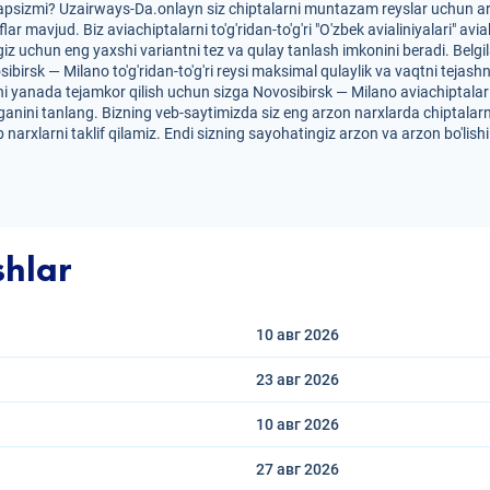
yapsizmi? Uzairways-Da.onlayn siz chiptalarni muntazam reyslar uchun ar
iflar mavjud. Biz aviachiptalarni to'g'ridan-to'g'ri "O'zbek avialiniyalari
iz uchun eng yaxshi variantni tez va qulay tanlash imkonini beradi. Belg
osibirsk — Milano to'g'ridan-to'g'ri reysi maksimal qulaylik va vaqtni tejas
i yanada tejamkor qilish uchun sizga Novosibirsk — Milano aviachiptalarinin
anini tanlang. Bizning veb-saytimizda siz eng arzon narxlarda chiptalarn
 narxlarni taklif qilamiz. Endi sizning sayohatingiz arzon va arzon bo'lis
shlar
10 авг
2026
23 авг
2026
10 авг
2026
27 авг
2026