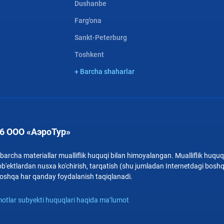
Dushanbe
Farg'ona
Sankt-Peterburg
Toshkent
+ Barcha shaharlar
6 ООО «АэроТур»
archa materiallar mualliflik huquqi bilan himoyalangan. Mualliflik huquqi
b'ektlardan nusxa ko'chirish, tarqatish (shu jumladan Internetdagi bosh
i boshqa har qanday foydalanish taqiqlanadi.
otlar subyekti huquqlari haqida ma’lumot