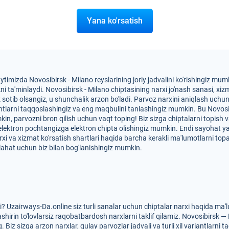
Yana ko'rsatish
ytimizda Novosibirsk - Milano reyslarining joriy jadvalini ko'rishingiz m
ta'minlaydi. Novosibirsk - Milano chiptasining narxi jo'nash sanasi, xizmat
ez sotib olsangiz, u shunchalik arzon bo'ladi. Parvoz narxini aniqlash uch
iantlarni taqqoslashingiz va eng maqbulini tanlashingiz mumkin. Bu Novosi
mkin, parvozni bron qilish uchun vaqt toping! Biz sizga chiptalarni topish
 elektron pochtangizga elektron chipta olishingiz mumkin. Endi sayohat 
narxi va xizmat ko'rsatish shartlari haqida barcha kerakli ma'lumotlarni to
ahat uchun biz bilan bog'lanishingiz mumkin.
? Uzairways-Da.online siz turli sanalar uchun chiptalar narxi haqida ma
hirin to'lovlarsiz raqobatbardosh narxlarni taklif qilamiz. Novosibirsk — 
Biz sizga arzon narxlar, qulay parvozlar jadvali va turli xil variantlarni