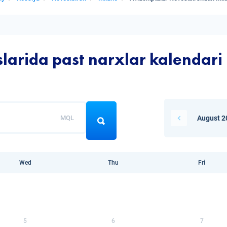
larida past narxlar kalendari
MQL
August 2
Wed
Thu
Fri
5
6
7