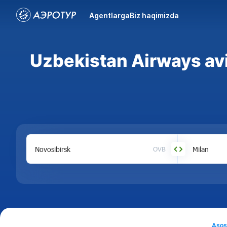
Agentlarga
Biz haqimizda
Uzbekistan Airways av
OVB
Asos