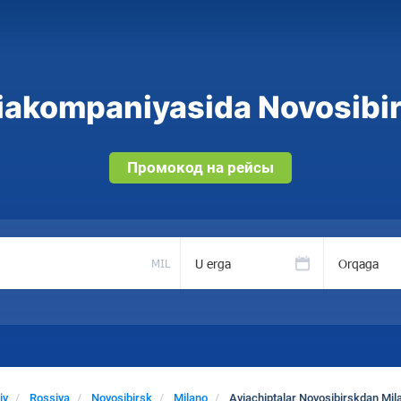
iakompaniyasida Novosibirs
Промокод на рейсы
U erga
Orqaga
MIL
iy
Rossiya
Novosibirsk
Milano
Aviachiptalar Novosibirskdan Mil