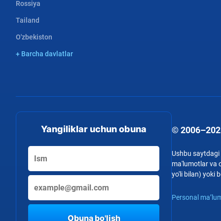
Rossiya
Tailand
O'zbekiston
+ Barcha davlatlar
Yangiliklar uchun obuna
© 2006–202
Ushbu saytdagi b
ma'lumotlar va o
yo'li bilan) yok
Personal ma’lum
Obuna bo'lish