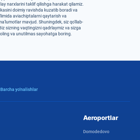
 narxlarini taklif qilishga harakat qilamiz.
ikasini doimiy ravishda kuzatib boradi va
'limida aviachiptalarni qaytarish va
ma'lumotlar mavjud. Shuningdek, siz qo'llab-
Biz sizning vaqtingizni qadrlaymiz va sizga
b oling va unutilmas sayohatga boring.
 Barcha yo'nalishlar
Aeroportlar
Domodedovo