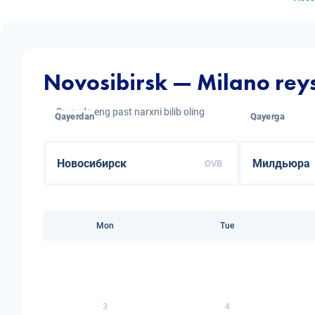
Novosibirsk — Milano reys
Bu oyda eng past narxni bilib oling
Qayerdan
Qayerga
OVB
Mon
Tue
3
4