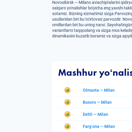
Novosibirsk — Milano aviachiptalarini qidir
xalqaro yo'nalishlar bo'yicha eng yaxshi takl
sotamiz. Bizning xizmatimiz sizga Parvozing
usullaridan biri bu to'xtovsiz parvozdir. Nov
omillardan biri bu uning narxi. Sayohatingizn
variantlarni taqqoslang va sizga mos keladig
dinamikasini kuzatib boramiz va sizga ajoyib
Mashhur yoʻnali
Olmaota — Milan
Buxoro — Milan
Dehli — Milan
Fargʻona — Milan