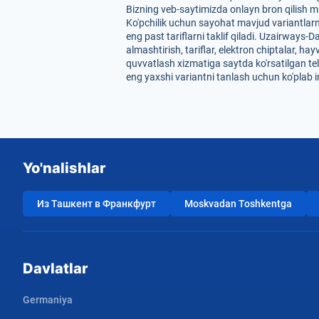
Bizning veb-saytimizda onlayn bron qilish mu
Ko'pchilik uchun sayohat mavjud variantlarn
eng past tariflarni taklif qiladi. Uzairways
almashtirish, tariflar, elektron chiptalar, 
quvvatlash xizmatiga saytda ko'rsatilgan tel
eng yaxshi variantni tanlash uchun ko'plab 
Yo'nalishlar
Из Ташкент в Франкфурт
Moskvadan Toshkentga
Davlatlar
Germaniya