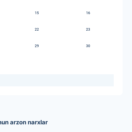
15
16
22
23
29
30
hun arzon narxlar