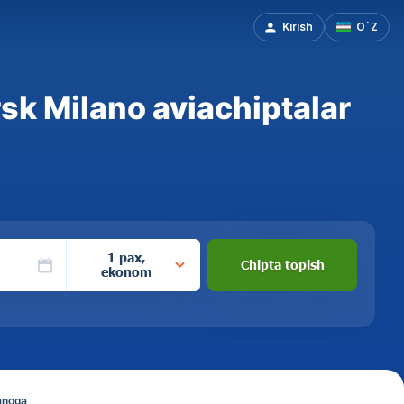
Kirish
O`Z
k Milano aviachiptalar
1 pax,
Chipta topish
ekonom
anoga