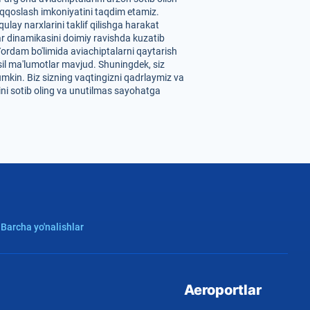
 taqqoslash imkoniyatini taqdim etamiz.
lay narxlarini taklif qilishga harakat
ar dinamikasini doimiy ravishda kuzatib
 Yordam bo'limida aviachiptalarni qaytarish
sil ma'lumotlar mavjud. Shuningdek, siz
mumkin. Biz sizning vaqtingizni qadrlaymiz va
ini sotib oling va unutilmas sayohatga
 Barcha yo'nalishlar
Aeroportlar