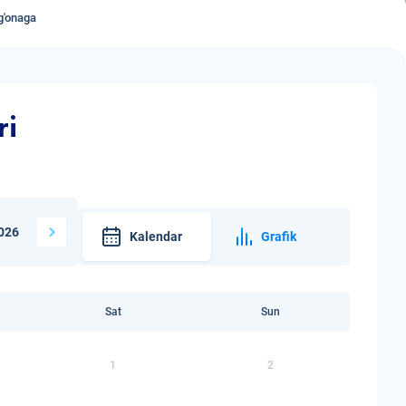
g'onaga
ri
026
Kalendar
Grafik
Sat
Sun
1
2