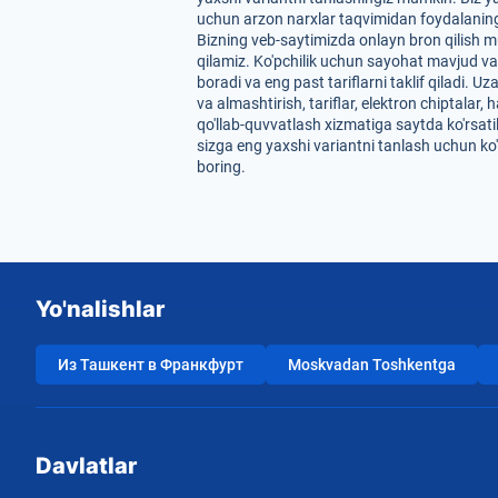
uchun arzon narxlar taqvimidan foydalaning. 
Bizning veb-saytimizda onlayn bron qilish mu
qilamiz. Ko'pchilik uchun sayohat mavjud va
boradi va eng past tariflarni taklif qiladi.
va almashtirish, tariflar, elektron chiptala
qo'llab-quvvatlash xizmatiga saytda ko'rsati
sizga eng yaxshi variantni tanlash uchun ko
boring.
Yo'nalishlar
Из Ташкент в Франкфурт
Moskvadan Toshkentga
Davlatlar