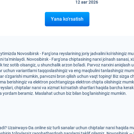
12 авг
2026
Yana ko'rsatish
ytimizda Novosibirsk - Farg'ona reyslarining joriy jadvalini ko'rishingiz
ta'minlaydi. Novosibirsk - Farg'ona chiptasining narxi jo'nash sanasi, xiz
lik tez sotib olsangiz, u shunchalik arzon bo'ladi. Parvoz narxini aniqlash
alar uchun variantlarni taqqoslashingiz va eng maqbulini tanlashingiz m
xlar o'zgarishi mumkin, parvozni bron qilish uchun vaqt toping! Biz sizga 
tma berishingiz va elektron pochtangizga elektron chipta olishingiz mum
eyslari, chiptalar narxi va xizmat ko'rsatish shartlari haqida barcha kerak
a yordam beramiz. Maslahat uchun biz bilan bog'lanishingiz mumkin.
di? Uzairways-Da.online siz turli sanalar uchun chiptalar narxi haqida 
hirin to'lovlarsiz raqobatbardosh narxlarni taklif qilamiz. Novosibirsk — 