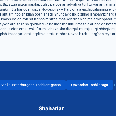
Biz sizga arzon narxlar, qulay parvozlar jadvali va turli xil variantlarni
mkin. Biz har doim sizga Novosibirsk – Farg'ona aviachiptalarining eng qu
riantlarni topish bilan boshlanadi. Shunday qilib, bizning jamoamiz narxl
 Uzairways-Da.onlayn siz har doim sizga mos keladigan chiptalarni topasiz.
r, hayvonlarni tashish qoidalari va boshqa mashhur masalalar haqida bataf
lgan telefon orqali yoki fikr-mulohaza shakli orqali murojaat qilishingiz 
'plab imkoniyatlarni taqdim etamiz. Bizdan Novosibirsk - Farg'ona reyslar
Sankt -Peterburgdan Toshkentgacha
Qozondan Toshkentga
+
Shaharlar