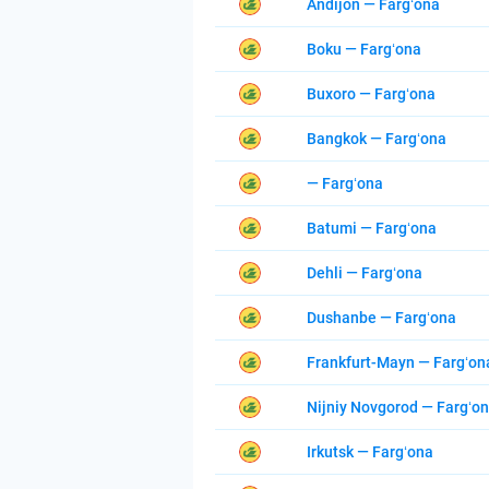
Andijon — Fargʻona
Boku — Fargʻona
Buxoro — Fargʻona
Bangkok — Fargʻona
— Fargʻona
Batumi — Fargʻona
Dehli — Fargʻona
Dushanbe — Fargʻona
Frankfurt-Mayn — Fargʻon
Nijniy Novgorod — Fargʻo
Irkutsk — Fargʻona