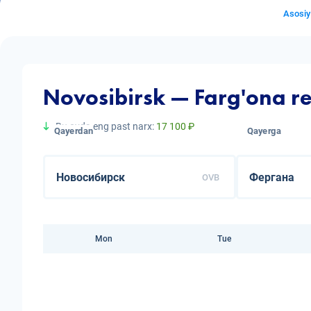
Asosiy
Novosibirsk — Farg'ona re
Bu oyda eng past narx:
17 100 ₽
Qayerdan
Qayerga
OVB
Mon
Tue