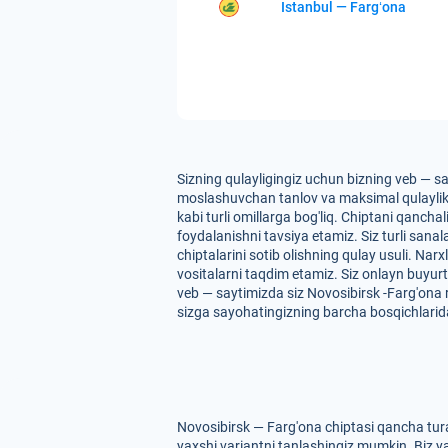
Istanbul — Fargʻona
Sizning qulayligingiz uchun bizning veb — sa
moslashuvchan tanlov va maksimal qulaylikni 
kabi turli omillarga bog'liq. Chiptani qancha
foydalanishni tavsiya etamiz. Siz turli san
chiptalarini sotib olishning qulay usuli. Nar
vositalarni taqdim etamiz. Siz onlayn buyur
veb — saytimizda siz Novosibirsk -Farg'ona r
sizga sayohatingizning barcha bosqichlarid
Novosibirsk — Farg'ona chiptasi qancha tura
yaxshi variantni tanlashingiz mumkin. Biz yas