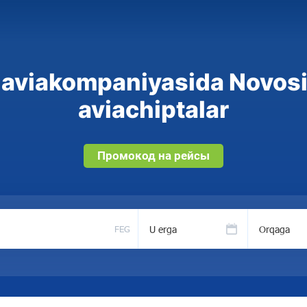
 aviakompaniyasida Novosi
aviachiptalar
Промокод на рейсы
U erga
Orqaga
FEG