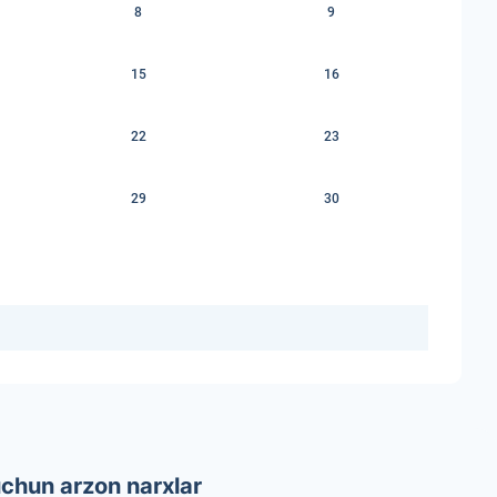
8
9
15
16
22
23
29
30
uchun arzon narxlar