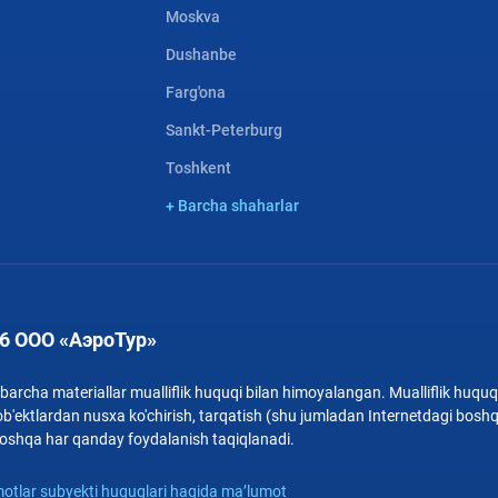
Moskva
Dushanbe
Farg'ona
Sankt-Peterburg
Toshkent
+ Barcha shaharlar
6 ООО «АэроТур»
archa materiallar mualliflik huquqi bilan himoyalangan. Mualliflik huquqi
b'ektlardan nusxa ko'chirish, tarqatish (shu jumladan Internetdagi bosh
i boshqa har qanday foydalanish taqiqlanadi.
otlar subyekti huquqlari haqida ma’lumot