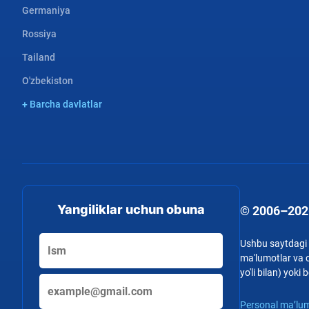
Germaniya
Rossiya
Tailand
O'zbekiston
+ Barcha davlatlar
Yangiliklar uchun obuna
© 2006–202
Ushbu saytdagi b
ma'lumotlar va o
yo'li bilan) yok
Personal ma’lum