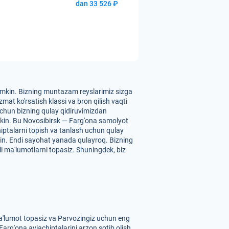
dan 33 526 ₽
 mumkin. Bizning muntazam reyslarimiz sizga
mat ko'rsatish klassi va bron qilish vaqti
 uchun bizning qulay qidiruvimizdan
umkin. Bu Novosibirsk — Farg'ona samolyot
chiptalarni topish va tanlash uchun qulay
kin. Endi sayohat yanada qulayroq. Bizning
li ma'lumotlarni topasiz. Shuningdek, biz
ma'lumot topasiz va Parvozingiz uchun eng
Farg'ona aviachiptalarini arzon sotib olish