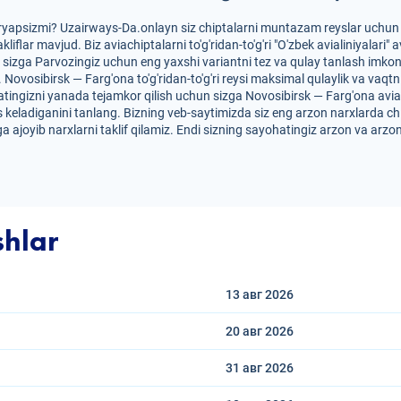
iryapsizmi? Uzairways-Da.onlayn siz chiptalarni muntazam reyslar uchun 
akliflar mavjud. Biz aviachiptalarni to'g'ridan-to'g'ri "O'zbek avialiniyala
 sizga Parvozingiz uchun eng yaxshi variantni tez va qulay tanlash imkon
r. Novosibirsk — Farg'ona to'g'ridan-to'g'ri reysi maksimal qulaylik va vaqt
atingizni yanada tejamkor qilish uchun sizga Novosibirsk — Farg'ona aviach
os keladiganini tanlang. Bizning veb-saytimizda siz eng arzon narxlarda ch
a ajoyib narxlarni taklif qilamiz. Endi sizning sayohatingiz arzon va arzo
shlar
13 авг
2026
20 авг
2026
31 авг
2026