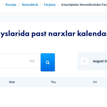
Rossiya
Novosibirsk
Farg'ona
Aviachiptalar Novosibirskdan Far
yslarida past narxlar kalenda
FEG
August 2
Wed
Thu
Fri