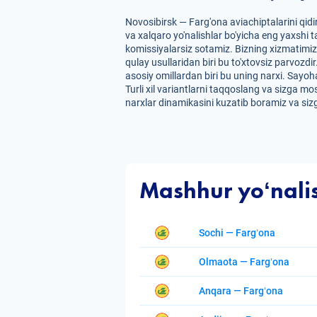
Novosibirsk — Farg'ona aviachiptalarini qid
va xalqaro yo'nalishlar bo'yicha eng yaxshi t
komissiyalarsiz sotamiz. Bizning xizmatimiz
qulay usullaridan biri bu to'xtovsiz parvozdi
asosiy omillardan biri bu uning narxi. Sayoh
Turli xil variantlarni taqqoslang va sizga m
narxlar dinamikasini kuzatib boramiz va sizg
Mashhur yoʻnali
Sochi — Fargʻona
Olmaota — Fargʻona
Anqara — Fargʻona