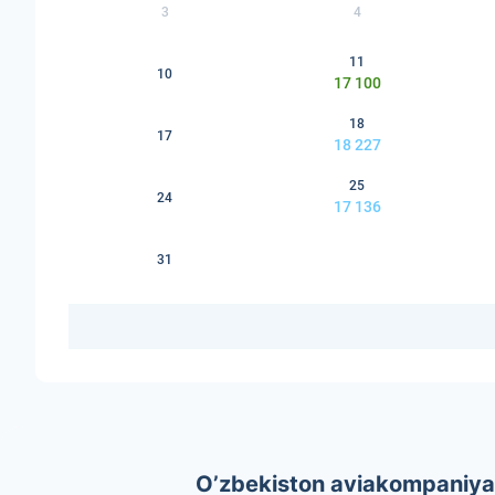
3
4
11
10
17 100
18
17
18 227
25
24
17 136
31
O’zbekiston aviakompaniyala