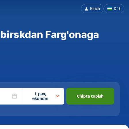
Kirish
O`Z
birskdan Farg'onaga
1 pax,
Chipta topish
ekonom