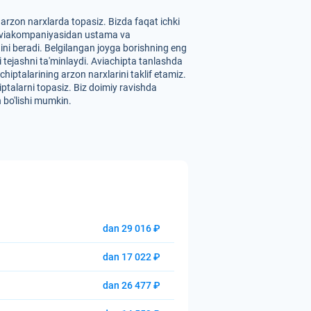
arzon narxlarda topasiz. Bizda faqat ichki
ri" aviakompaniyasidan ustama va
ini beradi. Belgilangan joyga borishning eng
ni tejashni ta'minlaydi. Aviachipta tanlashda
iptalarining arzon narxlarini taklif etamiz.
iptalarni topasiz. Biz doimiy ravishda
n bo'lishi mumkin.
dan 29 016 ₽
dan 17 022 ₽
dan 26 477 ₽