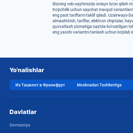
Bizning veb-saytimizda onlayn bron qilish mu
Ko'pchilik uchun sayohat mavjud variantlarn
eng past tariflarni taklif qiladi. Uzairways
almashtirish, tariflar, elektron chiptalar, 
quvvatlash xizmatiga saytda ko'rsatilgan tel
eng yaxshi variantni tanlash uchun ko'plab 
Yo'nalishlar
Из Ташкент в Франкфурт
Moskvadan Toshkentga
Davlatlar
Germaniya