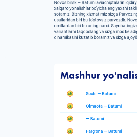
Novosibirsk — Batumi aviachiptalarini qidir
xalqaro yo'nalishlar bo'yicha eng yaxshi takl
sotamiz. Bizning xizmatimiz sizga Parvozing
usullaridan biri bu to'xtovsiz parvozdir. Nov
omillardan biri bu uning narxi. Sayohatingizn
variantlarni taqqoslang va sizga mos keladig
dinamikasini kuzatib boramiz va sizga ajoyib
Mashhur yoʻnali
Sochi — Batumi
Olmaota — Batumi
— Batumi
Fargʻona — Batumi