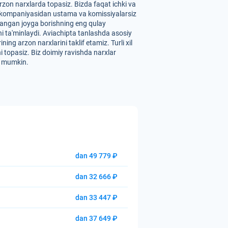
zon narxlarda topasiz. Bizda faqat ichki va
" aviakompaniyasidan ustama va komissiyalarsiz
ilangan joyga borishning eng qulay
hni ta'minlaydi. Aviachipta tanlashda asosiy
ng arzon narxlarini taklif etamiz. Turli xil
i topasiz. Biz doimiy ravishda narxlar
hi mumkin.
dan 49 779 ₽
dan 32 666 ₽
dan 33 447 ₽
dan 37 649 ₽