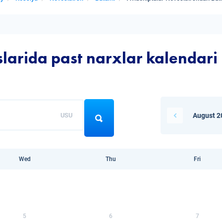
larida past narxlar kalendari
USU
August 2
Wed
Thu
Fri
5
6
7