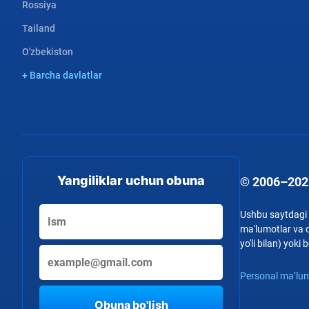
Rossiya
Tailand
O'zbekiston
+ Barcha davlatlar
Yangiliklar uchun obuna
© 2006–202
Ushbu saytdagi b
ma'lumotlar va o
yo'li bilan) yok
Personal ma’lum
Obuna bo'lish