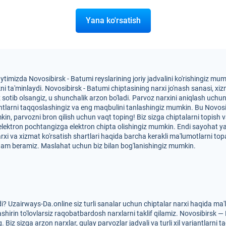
Yana ko'rsatish
ytimizda Novosibirsk - Batumi reyslarining joriy jadvalini ko'rishingiz m
ta'minlaydi. Novosibirsk - Batumi chiptasining narxi jo'nash sanasi, xizma
ez sotib olsangiz, u shunchalik arzon bo'ladi. Parvoz narxini aniqlash uch
iantlarni taqqoslashingiz va eng maqbulini tanlashingiz mumkin. Bu Novosi
mkin, parvozni bron qilish uchun vaqt toping! Biz sizga chiptalarni topish
 elektron pochtangizga elektron chipta olishingiz mumkin. Endi sayohat 
arxi va xizmat ko'rsatish shartlari haqida barcha kerakli ma'lumotlarni to
dam beramiz. Maslahat uchun biz bilan bog'lanishingiz mumkin.
? Uzairways-Da.online siz turli sanalar uchun chiptalar narxi haqida ma
shirin to'lovlarsiz raqobatbardosh narxlarni taklif qilamiz. Novosibirsk — 
Biz sizga arzon narxlar, qulay parvozlar jadvali va turli xil variantlarni