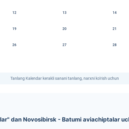
12
13
14
19
20
21
26
27
28
Tanlang Kalendar kerakli sanani tanlang, narxni ko'rish uchun
ar" dan Novosibirsk - Batumi aviachiptalar uc