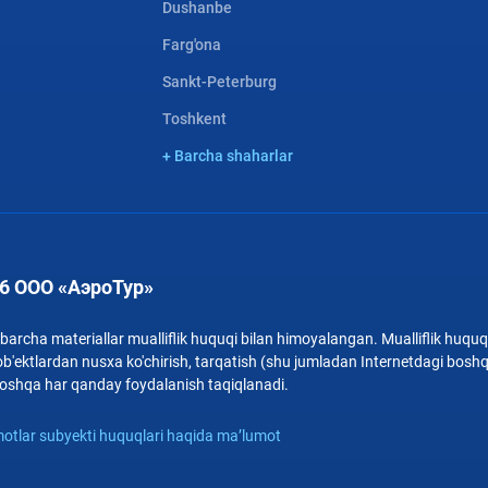
Dushanbe
Farg'ona
Sankt-Peterburg
Toshkent
+ Barcha shaharlar
6 ООО «АэроТур»
archa materiallar mualliflik huquqi bilan himoyalangan. Mualliflik huquqi
b'ektlardan nusxa ko'chirish, tarqatish (shu jumladan Internetdagi bosh
i boshqa har qanday foydalanish taqiqlanadi.
otlar subyekti huquqlari haqida ma’lumot