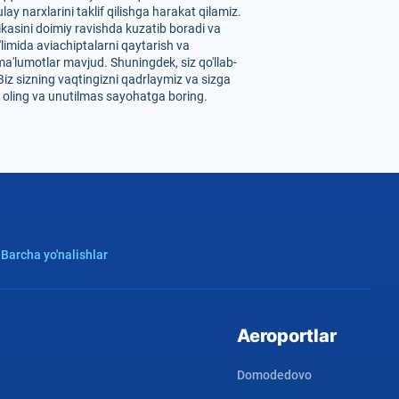
y narxlarini taklif qilishga harakat qilamiz.
ikasini doimiy ravishda kuzatib boradi va
'limida aviachiptalarni qaytarish va
ma'lumotlar mavjud. Shuningdek, siz qo'llab-
Biz sizning vaqtingizni qadrlaymiz va sizga
b oling va unutilmas sayohatga boring.
 Barcha yo'nalishlar
Aeroportlar
Domodedovo