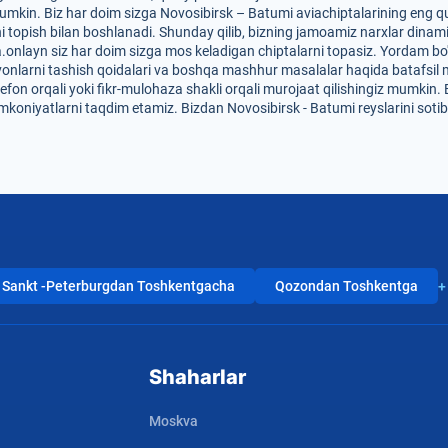
mkin. Biz har doim sizga Novosibirsk – Batumi aviachiptalarining eng qula
i topish bilan boshlanadi. Shunday qilib, bizning jamoamiz narxlar dinam
-Da.onlayn siz har doim sizga mos keladigan chiptalarni topasiz. Yordam bo
hayvonlarni tashish qoidalari va boshqa mashhur masalalar haqida batafsil 
efon orqali yoki fikr-mulohaza shakli orqali murojaat qilishingiz mumkin. 
imkoniyatlarni taqdim etamiz. Bizdan Novosibirsk - Batumi reyslarini soti
Sankt -Peterburgdan Toshkentgacha
Qozondan Toshkentga
+
Shaharlar
Moskva