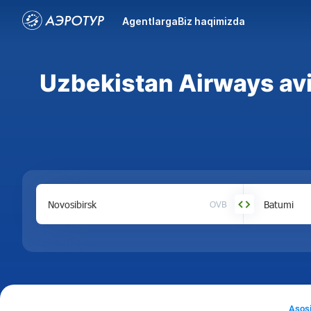
Agentlarga
Biz haqimizda
Uzbekistan Airways av
OVB
Asos