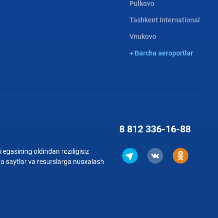
Pulkovo
Tashkent International
Vnukovo
+ Barcha aeroportlar
8 812
336-16-88
 egasining oldindan roziligisiz
qa saytlar va resurslarga nusxalash