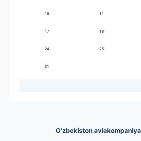
10
11
17
18
24
25
31
O’zbekiston aviakompaniyal