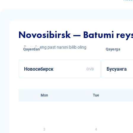
Novosibirsk — Batumi reys
Bu oyda eng past narxni bilib oling
Qayerdan
Qayerga
OVB
Mon
Tue
3
4