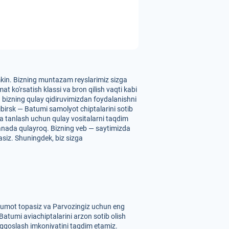
umkin. Bizning muntazam reyslarimiz sizga
t ko'rsatish klassi va bron qilish vaqti kabi
un bizning qulay qidiruvimizdan foydalanishni
birsk — Batumi samolyot chiptalarini sotib
 va tanlash uchun qulay vositalarni taqdim
yanada qulayroq. Bizning veb — saytimizda
pasiz. Shuningdek, biz sizga
'lumot topasiz va Parvozingiz uchun eng
Batumi aviachiptalarini arzon sotib olish
 taqqoslash imkoniyatini taqdim etamiz.