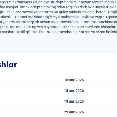
yapsizmi? Uzairways-Da.onlayn siz chiptalarni muntazam reyslar uchun ar
iflar mavjud. Biz aviachiptalarni to'g'ridan-to'g'ri "O'zbek avialiniyalari
iz uchun eng yaxshi variantni tez va qulay tanlash imkonini beradi. Belg
osibirsk — Batumi to'g'ridan-to'g'ri reysi maksimal qulaylik va vaqtni tejas
i yanada tejamkor qilish uchun sizga Novosibirsk — Batumi aviachiptalarini
anini tanlang. Bizning veb-saytimizda siz eng arzon narxlarda chiptalarn
 narxlarni taklif qilamiz. Endi sizning sayohatingiz arzon va arzon bo'lis
shlar
18 авг
2026
18 авг
2026
18 авг
2026
29 авг
2026