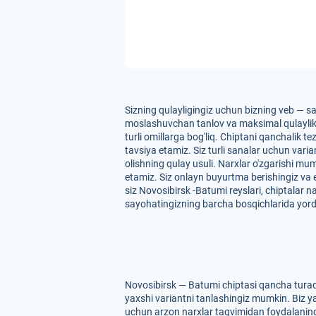
Sizning qulayligingiz uchun bizning veb — sa
moslashuvchan tanlov va maksimal qulaylikni 
turli omillarga bog'liq. Chiptani qanchalik t
tavsiya etamiz. Siz turli sanalar uchun var
olishning qulay usuli. Narxlar o'zgarishi mu
etamiz. Siz onlayn buyurtma berishingiz va
siz Novosibirsk -Batumi reyslari, chiptalar n
sayohatingizning barcha bosqichlarida yor
Novosibirsk — Batumi chiptasi qancha turadi
yaxshi variantni tanlashingiz mumkin. Biz ya
uchun arzon narxlar taqvimidan foydalaning. 