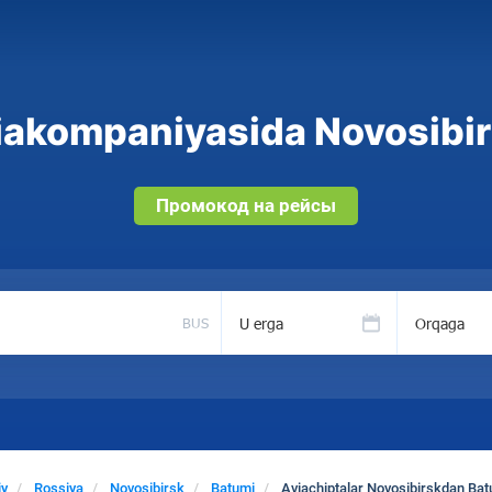
iakompaniyasida Novosibirs
Промокод на рейсы
U erga
Orqaga
BUS
iy
Rossiya
Novosibirsk
Batumi
Aviachiptalar Novosibirskdan Ba