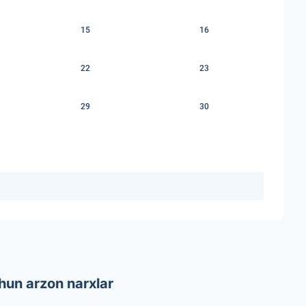
15
16
22
23
29
30
hun arzon narxlar