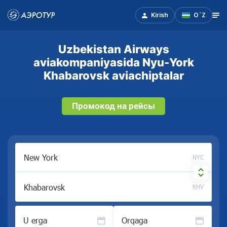
Kirish
O`Z
Uzbekistan Airways
aviakompaniyasida Nyu-York
Khabarovsk aviachiptalar
Промокод на рейсы
NYC
KHV
U erga
Orqaga