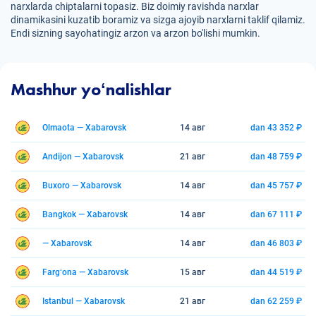
narxlarda chiptalarni topasiz. Biz doimiy ravishda narxlar
dinamikasini kuzatib boramiz va sizga ajoyib narxlarni taklif qilamiz.
Endi sizning sayohatingiz arzon va arzon bo'lishi mumkin.
Mashhur yoʻnalishlar
Olmaota — Xabarovsk
14 авг
dan 43 352 ₽
Andijon — Xabarovsk
21 авг
dan 48 759 ₽
Buxoro — Xabarovsk
14 авг
dan 45 757 ₽
Bangkok — Xabarovsk
14 авг
dan 67 111 ₽
— Xabarovsk
14 авг
dan 46 803 ₽
Fargʻona — Xabarovsk
15 авг
dan 44 519 ₽
Istanbul — Xabarovsk
21 авг
dan 62 259 ₽