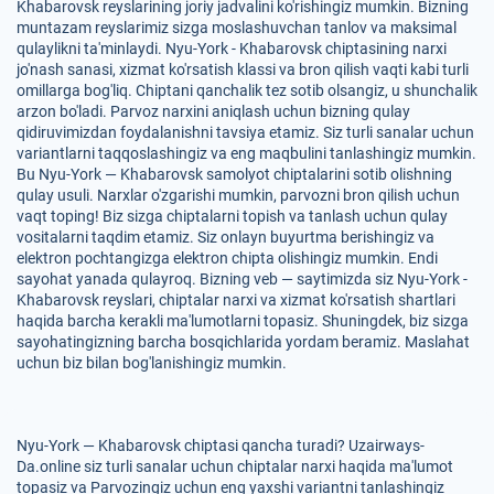
Khabarovsk reyslarining joriy jadvalini ko'rishingiz mumkin. Bizning
muntazam reyslarimiz sizga moslashuvchan tanlov va maksimal
qulaylikni ta'minlaydi. Nyu-York - Khabarovsk chiptasining narxi
jo'nash sanasi, xizmat ko'rsatish klassi va bron qilish vaqti kabi turli
omillarga bog'liq. Chiptani qanchalik tez sotib olsangiz, u shunchalik
arzon bo'ladi. Parvoz narxini aniqlash uchun bizning qulay
qidiruvimizdan foydalanishni tavsiya etamiz. Siz turli sanalar uchun
variantlarni taqqoslashingiz va eng maqbulini tanlashingiz mumkin.
Bu Nyu-York — Khabarovsk samolyot chiptalarini sotib olishning
qulay usuli. Narxlar o'zgarishi mumkin, parvozni bron qilish uchun
vaqt toping! Biz sizga chiptalarni topish va tanlash uchun qulay
vositalarni taqdim etamiz. Siz onlayn buyurtma berishingiz va
elektron pochtangizga elektron chipta olishingiz mumkin. Endi
sayohat yanada qulayroq. Bizning veb — saytimizda siz Nyu-York -
Khabarovsk reyslari, chiptalar narxi va xizmat ko'rsatish shartlari
haqida barcha kerakli ma'lumotlarni topasiz. Shuningdek, biz sizga
sayohatingizning barcha bosqichlarida yordam beramiz. Maslahat
uchun biz bilan bog'lanishingiz mumkin.
Nyu-York — Khabarovsk chiptasi qancha turadi? Uzairways-
Da.online siz turli sanalar uchun chiptalar narxi haqida ma'lumot
topasiz va Parvozingiz uchun eng yaxshi variantni tanlashingiz