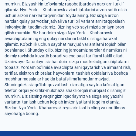
mumkin. Biz yashirin to'lovlarsiz raqobatbardosh narxlarni taklif
qilamiz. Nyu-York — Khabarovsk aviachiptalarini arzon sotib olish
uchun arzon narxlar taqvimidan foydalaning. Biz sizga arzon
narxlar, qulay parvozlar jadvali va turli xil variantlarni taqqoslash
imkoniyatini taqdim etamiz. Bizning veb-saytimizda onlayn bron
qilish mumkin. Biz har doim sizga Nyu-York – Khabarovsk
aviachiptalarining eng qulay narxlarini taklif qilishga harakat
qilamiz. Ko'pchilik uchun sayohat mavjud variantlarni topish bilan
boshlanadi. Shunday qilib, bizning jamoamiz narxlar dinamikasini
doimiy ravishda kuzatib boradi va eng past tariflarni taklif qiladi.
Uzairways-Da.onlayn siz har doim sizga mos keladigan chiptalarni
topasiz. Yordam bo'limida aviachiptalarni qaytarish va almashtirish,
tariflar, elektron chiptalar, hayvonlarni tashish qoidalari va boshqa
mashhur masalalar haqida batafsil ma'lumotlar mavjud.
Shuningdek, siz qo'llab-quvvatlash xizmatiga saytda ko'rsatilgan
telefon orqali yoki fikr-mulohaza shakli orqali murojaat qilishingiz
mumkin. Biz sizning vaqtingizni qadrlaymiz va sizga eng yaxshi
variantni tanlash uchun ko'plab imkoniyatlarni taqdim etamiz.
Bizdan Nyu-York - Khabarovsk reyslarini sotib oling va unutilmas
sayohatga boring.