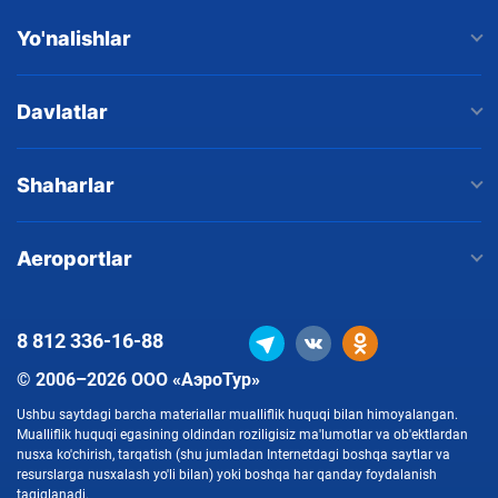
Yo'nalishlar
Davlatlar
Shaharlar
Aeroportlar
8 812
336-16-88
© 2006–2026 ООО «АэроТур»
Ushbu saytdagi barcha materiallar mualliflik huquqi bilan himoyalangan.
Mualliflik huquqi egasining oldindan roziligisiz ma'lumotlar va ob'ektlardan
nusxa ko'chirish, tarqatish (shu jumladan Internetdagi boshqa saytlar va
resurslarga nusxalash yo'li bilan) yoki boshqa har qanday foydalanish
taqiqlanadi.