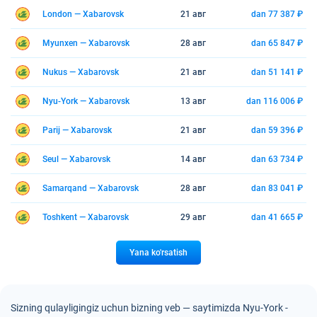
London — Xabarovsk
21 авг
dan 77 387 ₽
Myunxen — Xabarovsk
28 авг
dan 65 847 ₽
Nukus — Xabarovsk
21 авг
dan 51 141 ₽
Nyu-York — Xabarovsk
13 авг
dan 116 006 ₽
Parij — Xabarovsk
21 авг
dan 59 396 ₽
Seul — Xabarovsk
14 авг
dan 63 734 ₽
Samarqand — Xabarovsk
28 авг
dan 83 041 ₽
Toshkent — Xabarovsk
29 авг
dan 41 665 ₽
Yana ko'rsatish
Sizning qulayligingiz uchun bizning veb — saytimizda Nyu-York -