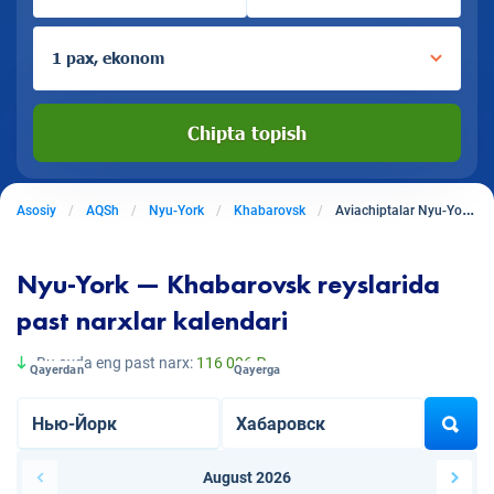
1 pax, ekonom
Chipta topish
Asosiy
AQSh
Nyu-York
Khabarovsk
Aviachiptalar Nyu-Yorkdan Khabarovskga
Nyu-York — Khabarovsk reyslarida
past narxlar kalendari
Bu oyda eng past narx:
116 006 ₽
Qayerdan
Qayerga
August 2026