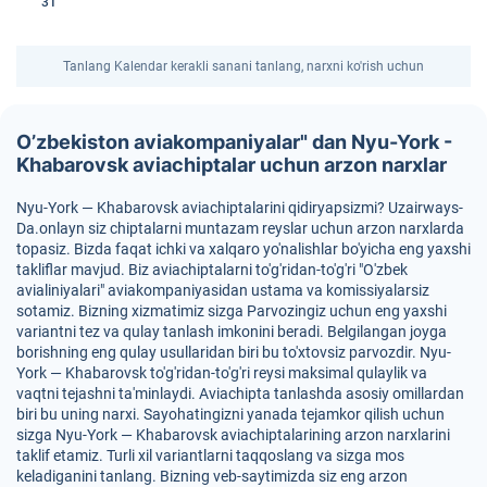
31
Tanlang Kalendar kerakli sanani tanlang, narxni ko'rish uchun
O’zbekiston aviakompaniyalar" dan Nyu-York -
Khabarovsk aviachiptalar uchun arzon narxlar
Nyu-York — Khabarovsk aviachiptalarini qidiryapsizmi? Uzairways-
Da.onlayn siz chiptalarni muntazam reyslar uchun arzon narxlarda
topasiz. Bizda faqat ichki va xalqaro yo'nalishlar bo'yicha eng yaxshi
takliflar mavjud. Biz aviachiptalarni to'g'ridan-to'g'ri "O'zbek
avialiniyalari" aviakompaniyasidan ustama va komissiyalarsiz
sotamiz. Bizning xizmatimiz sizga Parvozingiz uchun eng yaxshi
variantni tez va qulay tanlash imkonini beradi. Belgilangan joyga
borishning eng qulay usullaridan biri bu to'xtovsiz parvozdir. Nyu-
York — Khabarovsk to'g'ridan-to'g'ri reysi maksimal qulaylik va
vaqtni tejashni ta'minlaydi. Aviachipta tanlashda asosiy omillardan
biri bu uning narxi. Sayohatingizni yanada tejamkor qilish uchun
sizga Nyu-York — Khabarovsk aviachiptalarining arzon narxlarini
taklif etamiz. Turli xil variantlarni taqqoslang va sizga mos
keladiganini tanlang. Bizning veb-saytimizda siz eng arzon