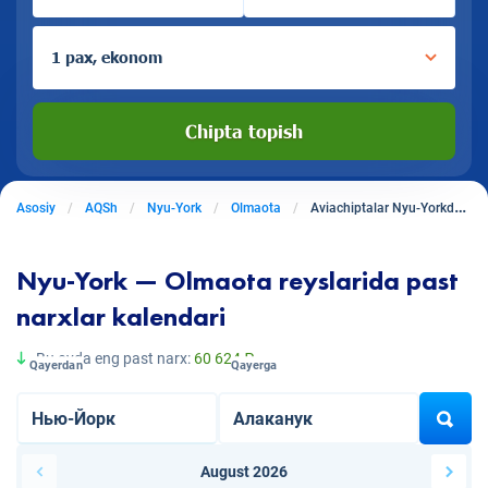
1 pax, ekonom
Chipta topish
Asosiy
AQSh
Nyu-York
Olmaota
Aviachiptalar Nyu-Yorkdan Olmaotaga
Nyu-York — Olmaota reyslarida past
narxlar kalendari
Bu oyda eng past narx:
60 624 ₽
Qayerdan
Qayerga
August 2026