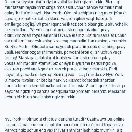
Olmaota reyslarining joriy jadvalini ko'rishingiz mumkin. Bizning
muntazam reyslarimiz sizga moslashuvchan tanlov va maksimal
qulaylikni ta'minlaydi. Nyu-York - Olmaota chiptasining narxi jo'nash
sanasi, xizmat ko'rsatish klassi va bron qilish vaqti kabi turli
omillarga bog'liq. Chiptani qanchalik tez sotib olsangiz, u shunchalik
arzon bo'ladi. Parvoz narxini aniqlash uchun bizning qulay
qidiruvimizdan foydalanishni tavsiya etamiz. Siz turli sanalar uchun
variantlarni taqqoslashingiz va eng maqbulini tanlashingiz mumkin.
Bu Nyu-York — Olmaota samolyot chiptalarini sotib olishning qulay
usuli. Narxlar o'zgarishi mumkin, parvozni bron qilish uchun vaqt
toping! Biz sizga chiptalarni topish va tanlash uchun qulay
vositalarni taqdim etamiz. Siz onlayn buyurtma berishingiz va
elektron pochtangizga elektron chipta olishingiz mumkin. Endi
sayohat yanada qulayroq. Bizning veb — saytimizda siz Nyu-York -
Olmaota reyslari, chiptalar narxi va xizmat ko'rsatish shartlari
haqida barcha kerakli ma'lumotlarni topasiz. Shuningdek, biz sizga
sayohatingizning barcha bosqichlarida yordam beramiz. Maslahat
uchun biz bilan bog'lanishingiz mumkin.
Nyu-York — Olmaota chiptasi qancha turadi? Uzairways-Da.online
siz turli sanalar uchun chiptalar narxi haqida ma'lumot topasiz va
Parvozingiz uchun eng yaxshi variantni tanlashingiz mumkin. Biz