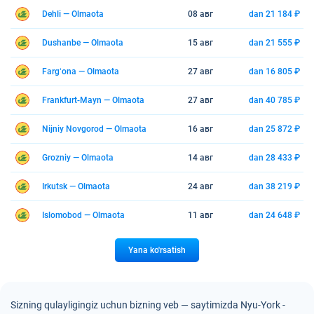
Dehli — Olmaota
08 авг
dan 21 184 ₽
Dushanbe — Olmaota
15 авг
dan 21 555 ₽
Fargʻona — Olmaota
27 авг
dan 16 805 ₽
Frankfurt-Mayn — Olmaota
27 авг
dan 40 785 ₽
Nijniy Novgorod — Olmaota
16 авг
dan 25 872 ₽
Grozniy — Olmaota
14 авг
dan 28 433 ₽
Irkutsk — Olmaota
24 авг
dan 38 219 ₽
Islomobod — Olmaota
11 авг
dan 24 648 ₽
Yana ko'rsatish
Sizning qulayligingiz uchun bizning veb — saytimizda Nyu-York -