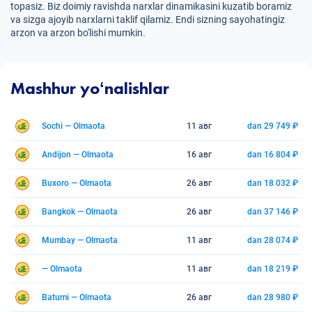
topasiz. Biz doimiy ravishda narxlar dinamikasini kuzatib boramiz
va sizga ajoyib narxlarni taklif qilamiz. Endi sizning sayohatingiz
arzon va arzon bo'lishi mumkin.
Mashhur yoʻnalishlar
Sochi — Olmaota
11 авг
dan 29 749 ₽
Andijon — Olmaota
16 авг
dan 16 804 ₽
Buxoro — Olmaota
26 авг
dan 18 032 ₽
Bangkok — Olmaota
26 авг
dan 37 146 ₽
Mumbay — Olmaota
11 авг
dan 28 074 ₽
— Olmaota
11 авг
dan 18 219 ₽
Batumi — Olmaota
26 авг
dan 28 980 ₽