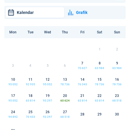
Kalendar
Grafik
Mon
Tue
Wed
Thu
Fri
Sat
Sun
1
2
7
8
9
3
4
5
6
70 627
63 984
63 984
10
11
12
13
14
15
16
95 052
92 935
95 052
78 736
76 343
78 736
78 736
17
18
19
20
21
22
23
95 052
63 814
93 297
60 624
63 814
63 814
68 518
24
25
26
27
28
29
30
94 892
70 433
93 297
68 518