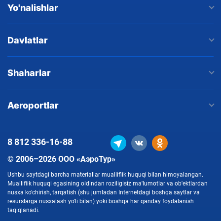
Yo'nalishlar
Davlatlar
Shaharlar
Aeroportlar
8 812
336-16-88
© 2006–2026 ООО «АэроТур»
Ushbu saytdagi barcha materiallar mualliflik huquqi bilan himoyalangan.
Mualliflik huquqi egasining oldindan roziligisiz ma'lumotlar va ob'ektlardan
nusxa ko'chirish, tarqatish (shu jumladan Internetdagi boshqa saytlar va
resurslarga nusxalash yo'li bilan) yoki boshqa har qanday foydalanish
taqiqlanadi.