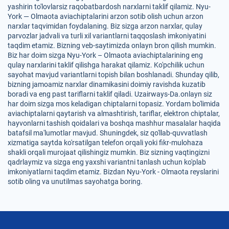
yashirin to'lovlarsiz raqobatbardosh narxlarni taklif qilamiz. Nyu-
York — Olmaota aviachiptalarini arzon sotib olish uchun arzon
narxlar taqvimidan foydalaning. Biz sizga arzon narxlar, qulay
parvozlar jadvali va turli xil variantlarni taqqoslash imkoniyatini
taqdim etamiz. Bizning veb-saytimizda onlayn bron qilish mumkin.
Biz har doim sizga Nyu-York – Olmaota aviachiptalarining eng
qulay narxlarini taklif qilishga harakat qilamiz. Ko'pchilik uchun
sayohat mavjud variantlarni topish bilan boshlanadi. Shunday qilib,
bizning jamoamiz narxlar dinamikasini doimiy ravishda kuzatib
boradi va eng past tariflarni taklif qiladi. Uzairways-Da.onlayn siz
har doim sizga mos keladigan chiptalarni topasiz. Yordam bo'limida
aviachiptalarni qaytarish va almashtirish, tariflar, elektron chiptalar,
hayvonlarni tashish qoidalari va boshqa mashhur masalalar haqida
batafsil ma'lumotlar mavjud. Shuningdek, siz qo'llab-quvvatlash
xizmatiga saytda ko'rsatilgan telefon orqali yoki fikr-mulohaza
shakli orqali murojaat qilishingiz mumkin. Biz sizning vaqtingizni
qadrlaymiz va sizga eng yaxshi variantni tanlash uchun ko'plab
imkoniyatlarni taqdim etamiz. Bizdan Nyu-York - Olmaota reyslarini
sotib oling va unutilmas sayohatga boring.