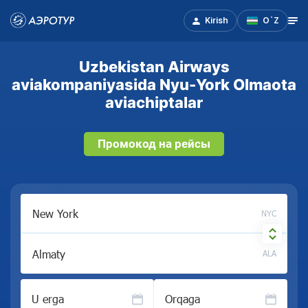
Kirish
O`Z
Uzbekistan Airways
aviakompaniyasida Nyu-York Olmaota
aviachiptalar
Промокод на рейсы
NYC
ALA
U erga
Orqaga