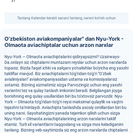
31
Tanlang Kalendar kerakli sanani tanlang, narxni ko'rish uchun
O’zbekiston aviakompaniyalar" dan Nyu-York -
Olmaota aviachiptalar uchun arzon narxlar
Nyu-York — Olmaota aviachiptalarini qidiryapsizmi? Uzairways-
Da.onlayn siz chiptalarni muntazam reyslar uchun arzon narxlarda
topasiz. Bizda faqat ichki va xalqaro yo'nalishlar bo'yicha eng yaxshi
takliflar mavjud. Biz aviachiptalarni to'g'ridan-to'g'ri "O'zbek
avialiniyalari" aviakompaniyasidan ustama va komissiyalarsiz
sotamiz. Bizning xizmatimiz sizga Parvozingiz uchun eng yaxshi
variantni tez va qulay tanlash imkonini beradi. Belgilangan joyga
borishning eng qulay usullaridan biri bu to'xtovsiz parvozdir. Nyu-
York — Olmaota to'g'ridan-to'g'ri reysi maksimal qulaylik va vaqtni
tejashni ta'minlaydi. Aviachipta tanlashda asosiy omillardan biri bu
uning narxi. Sayohatingizni yanada tejamkor qilish uchun sizga
Nyu-York — Olmaota aviachiptalarining arzon narxlarini taklif
etamiz. Turli xil variantlarni taqqoslang va sizga mos keladiganini
tanlang. Bizning veb-saytimizda siz eng arzon narxlarda chiptalarni