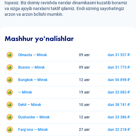
topasiz. Biz doimiy ravishda narxlar dinamikasini kuzatib boramiz
va sizga ajoyib narxlarni taklif qilamiz. Endi sizning sayohatingiz
arzon va arzon bo'lishi mumkin.
Mashhur yoʻnalishlar
Olmaota — Minsk
09 авг
dan 31 557 ₽
Buxoro — Minsk
09 авг
dan 31 773 ₽
Bangkok — Minsk
12 авг
dan 56 898 ₽
— Minsk
19 авг
dan 32 083 ₽
Dehli — Minsk
10 авг
dan 38 741 ₽
Dushanbe — Minsk
12 авг
dan 33 386 ₽
Fargʻona — Minsk
27 авг
dan 32 218 ₽