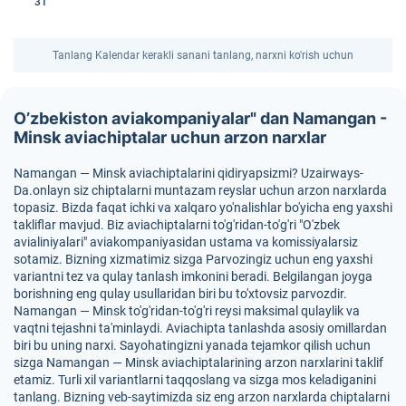
31
Tanlang Kalendar kerakli sanani tanlang, narxni ko'rish uchun
O’zbekiston aviakompaniyalar" dan Namangan -
Minsk aviachiptalar uchun arzon narxlar
Namangan — Minsk aviachiptalarini qidiryapsizmi? Uzairways-
Da.onlayn siz chiptalarni muntazam reyslar uchun arzon narxlarda
topasiz. Bizda faqat ichki va xalqaro yo'nalishlar bo'yicha eng yaxshi
takliflar mavjud. Biz aviachiptalarni to'g'ridan-to'g'ri "O'zbek
avialiniyalari" aviakompaniyasidan ustama va komissiyalarsiz
sotamiz. Bizning xizmatimiz sizga Parvozingiz uchun eng yaxshi
variantni tez va qulay tanlash imkonini beradi. Belgilangan joyga
borishning eng qulay usullaridan biri bu to'xtovsiz parvozdir.
Namangan — Minsk to'g'ridan-to'g'ri reysi maksimal qulaylik va
vaqtni tejashni ta'minlaydi. Aviachipta tanlashda asosiy omillardan
biri bu uning narxi. Sayohatingizni yanada tejamkor qilish uchun
sizga Namangan — Minsk aviachiptalarining arzon narxlarini taklif
etamiz. Turli xil variantlarni taqqoslang va sizga mos keladiganini
tanlang. Bizning veb-saytimizda siz eng arzon narxlarda chiptalarni