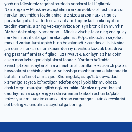
yashirin to'lovlarsiz raqobatbardosh narxlarni taklif qilamiz.
Namangan — Minsk aviachiptalarini arzon sotib olish uchun arzon
narxlar taqvimidan foydalaning. Biz sizga arzon narxlar, qulay
parvozlar jadvali va turli xil variantlarni taqqoslash imkoniyatini
taqdim etamiz. Bizning veb-saytimizda onlayn bron qilish mumkin.
Biz har doim sizga Namangan – Minsk aviachiptalarining eng qulay
narxlarini taklif qilishga harakat qilamiz. Ko'pchilik uchun sayohat
mavjud variantlarni topish bilan boshlanadi. Shunday qilib, bizning
jamoamiz narxlar dinamikasini doimiy ravishda kuzatib boradi va
eng past tariflarni taklif qiladi. Uzairways-Da.onlayn siz har doim
sizga mos keladigan chiptalarni topasiz. Yordam bo'limida
aviachiptalarni qaytarish va almashtirish, tariflar, elektron chiptalar,
hayvonlarni tashish qoidalari va boshqa mashhur masalalar haqida
batafsil ma'lumotlar mavjud. Shuningdek, siz qo'llab-quvvatlash
xizmatiga saytda ko'rsatilgan telefon orqali yoki fikr-mulohaza
shakli orqali murojaat qilishingiz mumkin. Biz sizning vaqtingizni
qadrlaymiz va sizga eng yaxshi variantni tanlash uchun ko'plab
imkoniyatlarni taqdim etamiz. Bizdan Namangan - Minsk reyslarini
sotib oling va unutilmas sayohatga boring.