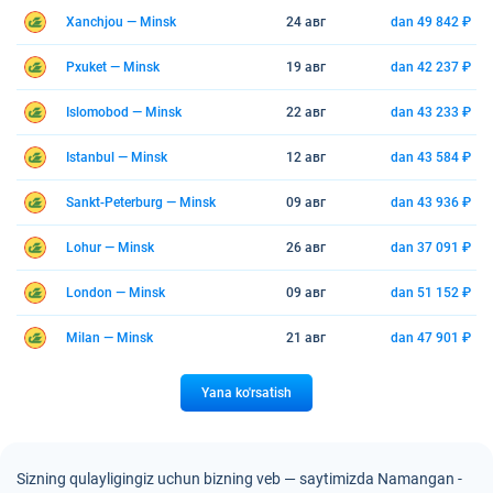
Xanchjou — Minsk
24 авг
dan 49 842 ₽
Pxuket — Minsk
19 авг
dan 42 237 ₽
Islomobod — Minsk
22 авг
dan 43 233 ₽
Istanbul — Minsk
12 авг
dan 43 584 ₽
Sankt-Peterburg — Minsk
09 авг
dan 43 936 ₽
Lohur — Minsk
26 авг
dan 37 091 ₽
London — Minsk
09 авг
dan 51 152 ₽
Milan — Minsk
21 авг
dan 47 901 ₽
Yana ko'rsatish
Sizning qulayligingiz uchun bizning veb — saytimizda Namangan -