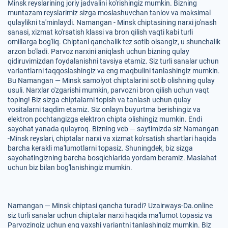
Minsk reyslarining joriy jadvalini ko'rishingiz mumkin. Bizning
muntazam reyslarimiz sizga moslashuvchan tanlov va maksimal
qulaylikni ta'minlaydi. Namangan - Minsk chiptasining narxi jo'nash
sanasi, xizmat ko'rsatish klassi va bron qilish vaqti kabi turli
omillarga bog'liq. Chiptani qanchalik tez sotib olsangiz, u shunchalik
arzon bo'ladi. Parvoz narxini aniqlash uchun bizning qulay
qidiruvimizdan foydalanishni tavsiya etamiz. Siz turli sanalar uchun
variantlarni taqqoslashingiz va eng maqbulini tanlashingiz mumkin.
Bu Namangan — Minsk samolyot chiptalarini sotib olishning qulay
usuli. Narxlar o'zgarishi mumkin, parvozni bron qilish uchun vaqt
toping! Biz sizga chiptalarni topish va tanlash uchun qulay
vositalarni taqdim etamiz. Siz onlayn buyurtma berishingiz va
elektron pochtangizga elektron chipta olishingiz mumkin. Endi
sayohat yanada qulayroq. Bizning veb — saytimizda siz Namangan
-Minsk reyslari, chiptalar narxi va xizmat ko'rsatish shartlari haqida
barcha kerakli ma'lumotlarni topasiz. Shuningdek, biz sizga
sayohatingizning barcha bosqichlarida yordam beramiz. Maslahat
uchun biz bilan bog'lanishingiz mumkin.
Namangan — Minsk chiptasi qancha turadi? Uzairways-Da.online
siz turli sanalar uchun chiptalar narxi haqida ma'lumot topasiz va
Parvozingiz uchun eng yaxshi variantni tanlashingiz mumkin. Biz