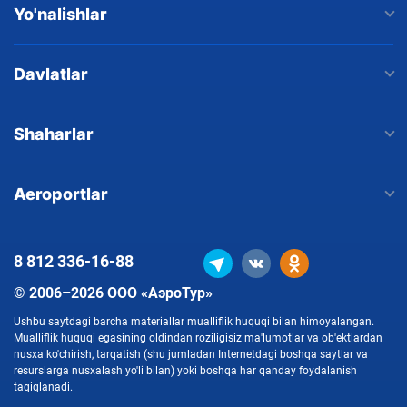
Yo'nalishlar
Davlatlar
Shaharlar
Aeroportlar
8 812
336-16-88
© 2006–2026 ООО «АэроТур»
Ushbu saytdagi barcha materiallar mualliflik huquqi bilan himoyalangan.
Mualliflik huquqi egasining oldindan roziligisiz ma'lumotlar va ob'ektlardan
nusxa ko'chirish, tarqatish (shu jumladan Internetdagi boshqa saytlar va
resurslarga nusxalash yo'li bilan) yoki boshqa har qanday foydalanish
taqiqlanadi.