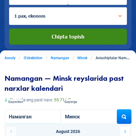
1 pax, ekonom
Chipta topish
Asosiy
O'zbekiston
Namangan
Minsk
Aviachiptalar Namangandan Minskga
Namangan — Minsk reyslarida past
narxlar kalendari
Bu oyda eng past narx:
55 716 ₽
Qayerdan
Qayerga
August 2026