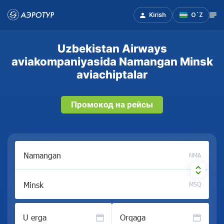
Kirish
O`Z
Uzbekistan Airways
aviakompaniyasida Namangan Minsk
aviachiptalar
Промокод на рейсы
NMA
MSQ
U erga
Orqaga