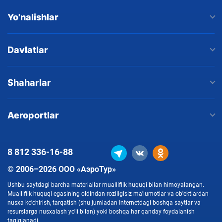
Yo'nalishlar
Davlatlar
Shaharlar
Aeroportlar
8 812
336-16-88
© 2006–2026 ООО «АэроТур»
Ushbu saytdagi barcha materiallar mualliflik huquqi bilan himoyalangan.
Mualliflik huquqi egasining oldindan roziligisiz ma'lumotlar va ob'ektlardan
nusxa ko'chirish, tarqatish (shu jumladan Internetdagi boshqa saytlar va
resurslarga nusxalash yo'li bilan) yoki boshqa har qanday foydalanish
taqiqlanadi.