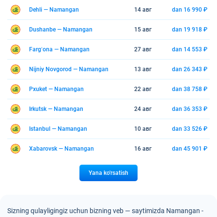
Dehli — Namangan
14 авг
dan 16 990 ₽
Dushanbe — Namangan
15 авг
dan 19 918 ₽
Fargʻona — Namangan
27 авг
dan 14 553 ₽
Nijniy Novgorod — Namangan
13 авг
dan 26 343 ₽
Pxuket — Namangan
22 авг
dan 38 758 ₽
Irkutsk — Namangan
24 авг
dan 36 353 ₽
Istanbul — Namangan
10 авг
dan 33 526 ₽
Xabarovsk — Namangan
16 авг
dan 45 901 ₽
Yana ko'rsatish
Sizning qulayligingiz uchun bizning veb — saytimizda Namangan -