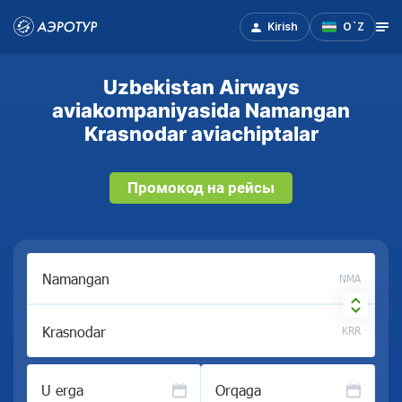
Kirish
O`Z
Uzbekistan Airways
aviakompaniyasida Namangan
Krasnodar aviachiptalar
Промокод на рейсы
NMA
KRR
U erga
Orqaga