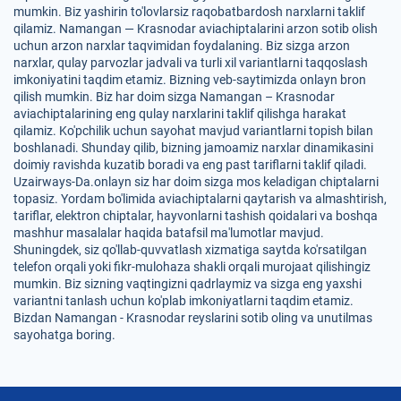
mumkin. Biz yashirin to'lovlarsiz raqobatbardosh narxlarni taklif
qilamiz. Namangan — Krasnodar aviachiptalarini arzon sotib olish
uchun arzon narxlar taqvimidan foydalaning. Biz sizga arzon
narxlar, qulay parvozlar jadvali va turli xil variantlarni taqqoslash
imkoniyatini taqdim etamiz. Bizning veb-saytimizda onlayn bron
qilish mumkin. Biz har doim sizga Namangan – Krasnodar
aviachiptalarining eng qulay narxlarini taklif qilishga harakat
qilamiz. Ko'pchilik uchun sayohat mavjud variantlarni topish bilan
boshlanadi. Shunday qilib, bizning jamoamiz narxlar dinamikasini
doimiy ravishda kuzatib boradi va eng past tariflarni taklif qiladi.
Uzairways-Da.onlayn siz har doim sizga mos keladigan chiptalarni
topasiz. Yordam bo'limida aviachiptalarni qaytarish va almashtirish,
tariflar, elektron chiptalar, hayvonlarni tashish qoidalari va boshqa
mashhur masalalar haqida batafsil ma'lumotlar mavjud.
Shuningdek, siz qo'llab-quvvatlash xizmatiga saytda ko'rsatilgan
telefon orqali yoki fikr-mulohaza shakli orqali murojaat qilishingiz
mumkin. Biz sizning vaqtingizni qadrlaymiz va sizga eng yaxshi
variantni tanlash uchun ko'plab imkoniyatlarni taqdim etamiz.
Bizdan Namangan - Krasnodar reyslarini sotib oling va unutilmas
sayohatga boring.