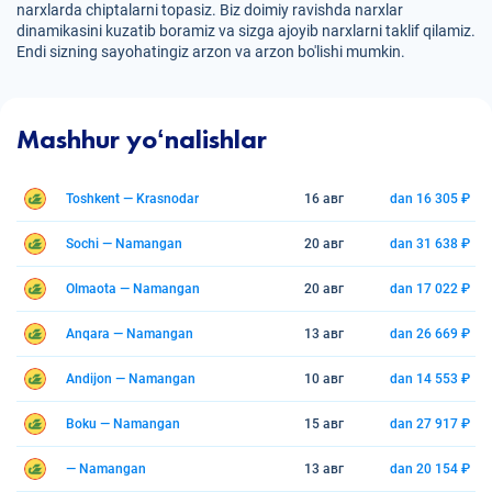
narxlarda chiptalarni topasiz. Biz doimiy ravishda narxlar
dinamikasini kuzatib boramiz va sizga ajoyib narxlarni taklif qilamiz.
Endi sizning sayohatingiz arzon va arzon bo'lishi mumkin.
Mashhur yoʻnalishlar
Toshkent — Krasnodar
16 авг
dan 16 305 ₽
Sochi — Namangan
20 авг
dan 31 638 ₽
Olmaota — Namangan
20 авг
dan 17 022 ₽
Anqara — Namangan
13 авг
dan 26 669 ₽
Andijon — Namangan
10 авг
dan 14 553 ₽
Boku — Namangan
15 авг
dan 27 917 ₽
— Namangan
13 авг
dan 20 154 ₽