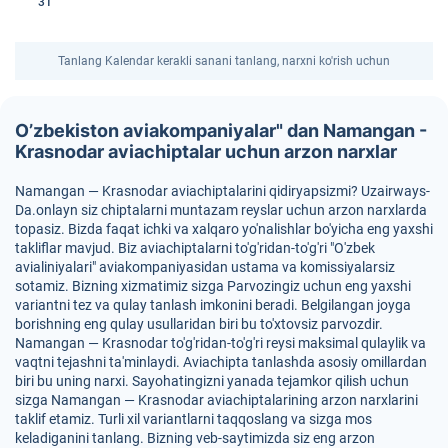
31
Tanlang Kalendar kerakli sanani tanlang, narxni ko'rish uchun
O’zbekiston aviakompaniyalar" dan Namangan -
Krasnodar aviachiptalar uchun arzon narxlar
Namangan — Krasnodar aviachiptalarini qidiryapsizmi? Uzairways-
Da.onlayn siz chiptalarni muntazam reyslar uchun arzon narxlarda
topasiz. Bizda faqat ichki va xalqaro yo'nalishlar bo'yicha eng yaxshi
takliflar mavjud. Biz aviachiptalarni to'g'ridan-to'g'ri "O'zbek
avialiniyalari" aviakompaniyasidan ustama va komissiyalarsiz
sotamiz. Bizning xizmatimiz sizga Parvozingiz uchun eng yaxshi
variantni tez va qulay tanlash imkonini beradi. Belgilangan joyga
borishning eng qulay usullaridan biri bu to'xtovsiz parvozdir.
Namangan — Krasnodar to'g'ridan-to'g'ri reysi maksimal qulaylik va
vaqtni tejashni ta'minlaydi. Aviachipta tanlashda asosiy omillardan
biri bu uning narxi. Sayohatingizni yanada tejamkor qilish uchun
sizga Namangan — Krasnodar aviachiptalarining arzon narxlarini
taklif etamiz. Turli xil variantlarni taqqoslang va sizga mos
keladiganini tanlang. Bizning veb-saytimizda siz eng arzon