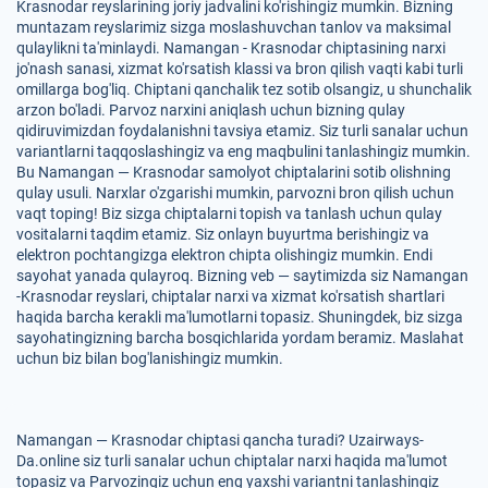
Krasnodar reyslarining joriy jadvalini ko'rishingiz mumkin. Bizning
muntazam reyslarimiz sizga moslashuvchan tanlov va maksimal
qulaylikni ta'minlaydi. Namangan - Krasnodar chiptasining narxi
jo'nash sanasi, xizmat ko'rsatish klassi va bron qilish vaqti kabi turli
omillarga bog'liq. Chiptani qanchalik tez sotib olsangiz, u shunchalik
arzon bo'ladi. Parvoz narxini aniqlash uchun bizning qulay
qidiruvimizdan foydalanishni tavsiya etamiz. Siz turli sanalar uchun
variantlarni taqqoslashingiz va eng maqbulini tanlashingiz mumkin.
Bu Namangan — Krasnodar samolyot chiptalarini sotib olishning
qulay usuli. Narxlar o'zgarishi mumkin, parvozni bron qilish uchun
vaqt toping! Biz sizga chiptalarni topish va tanlash uchun qulay
vositalarni taqdim etamiz. Siz onlayn buyurtma berishingiz va
elektron pochtangizga elektron chipta olishingiz mumkin. Endi
sayohat yanada qulayroq. Bizning veb — saytimizda siz Namangan
-Krasnodar reyslari, chiptalar narxi va xizmat ko'rsatish shartlari
haqida barcha kerakli ma'lumotlarni topasiz. Shuningdek, biz sizga
sayohatingizning barcha bosqichlarida yordam beramiz. Maslahat
uchun biz bilan bog'lanishingiz mumkin.
Namangan — Krasnodar chiptasi qancha turadi? Uzairways-
Da.online siz turli sanalar uchun chiptalar narxi haqida ma'lumot
topasiz va Parvozingiz uchun eng yaxshi variantni tanlashingiz