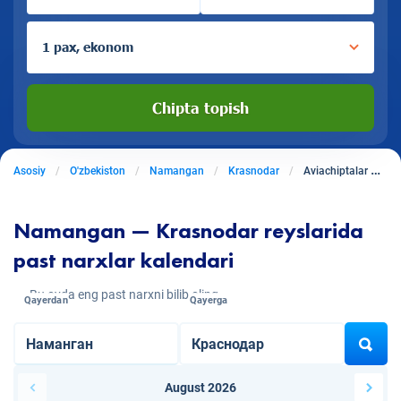
1 pax, ekonom
Chipta topish
Asosiy
O'zbekiston
Namangan
Krasnodar
Aviachiptalar Namangandan Krasnodarga
Namangan — Krasnodar reyslarida
past narxlar kalendari
Bu oyda eng past narxni bilib oling
Qayerdan
Qayerga
August 2026