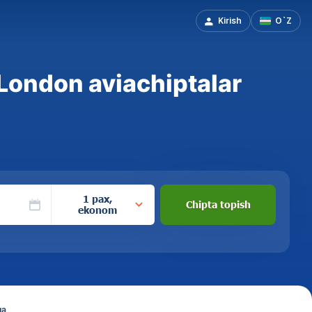
Kirish
O`Z
London aviachiptalar
1 pax,
Chipta topish
ekonom
ga