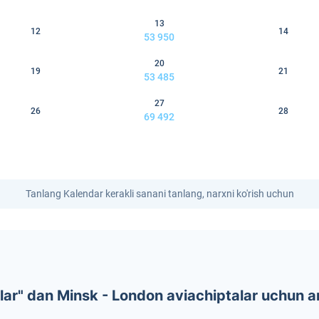
13
12
14
53 950
20
19
21
53 485
27
26
28
69 492
Tanlang Kalendar kerakli sanani tanlang, narxni ko'rish uchun
ar" dan Minsk - London aviachiptalar uchun a