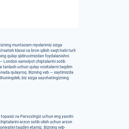
. Bizning muntazam reyslarimiz sizga
atish klassi va bron qilish vaqti kabi turli
zning qulay qidiruvimizdan foydalanishni
 — London samolyot chiptalarini sotib
 va tanlash uchun qulay vositalarni taqdim
yanada qulayroq. Bizning veb — saytimizda
. Shuningdek, biz sizga sayohatingizning
t topasiz va Parvozingiz uchun eng yaxshi
chiptalarini arzon sotib olish uchun arzon
koniyatini taqdim etamiz. Bizning veb-