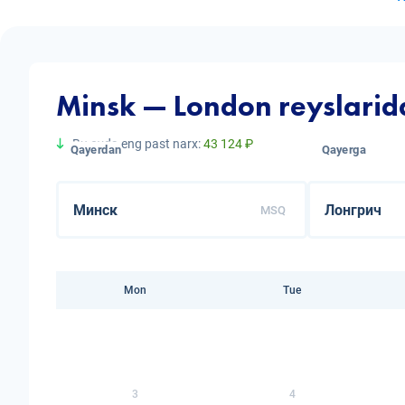
Minsk — London reyslarid
Bu oyda eng past narx:
43 124 ₽
Qayerdan
Qayerga
MSQ
Mon
Tue
3
4