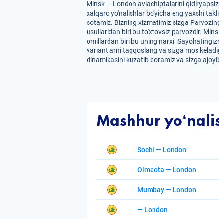
Minsk — London aviachiptalarini qidiryapsi
xalqaro yo'nalishlar bo'yicha eng yaxshi takl
sotamiz. Bizning xizmatimiz sizga Parvozing
usullaridan biri bu to'xtovsiz parvozdir. Min
omillardan biri bu uning narxi. Sayohatingiz
variantlarni taqqoslang va sizga mos keladig
dinamikasini kuzatib boramiz va sizga ajoyib
Mashhur yoʻnali
Sochi — London
Olmaota — London
Mumbay — London
— London