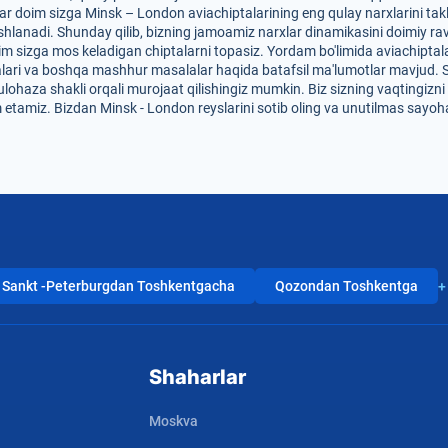
r doim sizga Minsk – London aviachiptalarining eng qulay narxlarini takli
hlanadi. Shunday qilib, bizning jamoamiz narxlar dinamikasini doimiy rav
im sizga mos keladigan chiptalarni topasiz. Yordam bo'limida aviachiptalar
dalari va boshqa mashhur masalalar haqida batafsil ma'lumotlar mavjud. 
mulohaza shakli orqali murojaat qilishingiz mumkin. Biz sizning vaqtingizn
 etamiz. Bizdan Minsk - London reyslarini sotib oling va unutilmas sayoh
Sankt -Peterburgdan Toshkentgacha
Qozondan Toshkentga
+
Shaharlar
Moskva