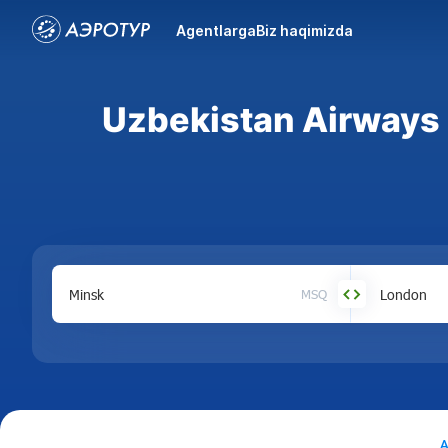
Agentlarga
Biz haqimizda
Uzbekistan Airways 
MSQ
A