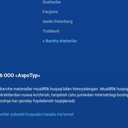
Dushanbe
Farg'ona
Sankt-Peterburg
Toshkent
+ Barcha shaharlar
6 ООО «АэроТур»
archa materiallar mualliflik huquqi bilan himoyalangan. Mualliflik huquqi
b'ektlardan nusxa ko'chirish, tarqatish (shu jumladan Internetdagi bosh
i boshqa har qanday foydalanish taqiqlanadi.
otlar subyekti huquqlari haqida ma’lumot