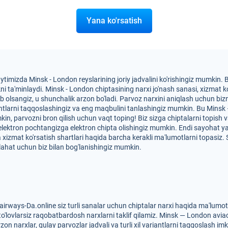
Yana ko'rsatish
ytimizda Minsk - London reyslarining joriy jadvalini ko'rishingiz mumkin
a'minlaydi. Minsk - London chiptasining narxi jo'nash sanasi, xizmat ko'rs
tib olsangiz, u shunchalik arzon bo'ladi. Parvoz narxini aniqlash uchun bi
iantlarni taqqoslashingiz va eng maqbulini tanlashingiz mumkin. Bu Minsk
mkin, parvozni bron qilish uchun vaqt toping! Biz sizga chiptalarni topish
 elektron pochtangizga elektron chipta olishingiz mumkin. Endi sayohat 
va xizmat ko'rsatish shartlari haqida barcha kerakli ma'lumotlarni topasiz
ahat uchun biz bilan bog'lanishingiz mumkin.
irways-Da.online siz turli sanalar uchun chiptalar narxi haqida ma'lumo
to'lovlarsiz raqobatbardosh narxlarni taklif qilamiz. Minsk — London avia
on narxlar, qulay parvozlar jadvali va turli xil variantlarni taqqoslash im