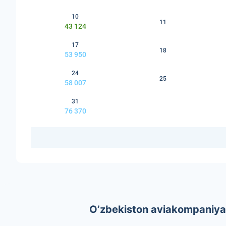
10
11
43 124
17
18
53 950
24
25
58 007
31
76 370
O’zbekiston aviakompaniyal