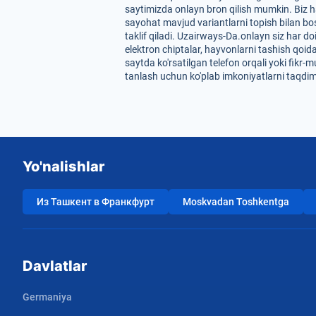
saytimizda onlayn bron qilish mumkin. Biz ha
sayohat mavjud variantlarni topish bilan bos
taklif qiladi. Uzairways-Da.onlayn siz har do
elektron chiptalar, hayvonlarni tashish qoi
saytda ko'rsatilgan telefon orqali yoki fikr-
tanlash uchun ko'plab imkoniyatlarni taqdim
Yo'nalishlar
Из Ташкент в Франкфурт
Moskvadan Toshkentga
Davlatlar
Germaniya