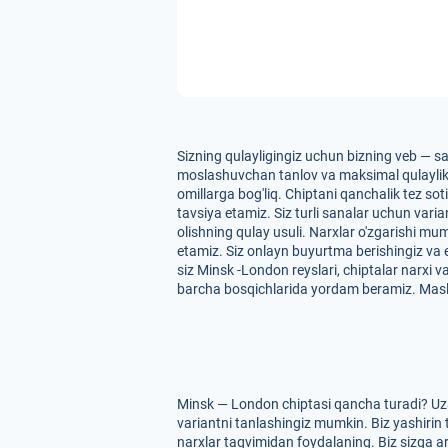
Sizning qulayligingiz uchun bizning veb — sa
moslashuvchan tanlov va maksimal qulaylikni t
omillarga bog'liq. Chiptani qanchalik tez so
tavsiya etamiz. Siz turli sanalar uchun var
olishning qulay usuli. Narxlar o'zgarishi mu
etamiz. Siz onlayn buyurtma berishingiz va
siz Minsk -London reyslari, chiptalar narxi 
barcha bosqichlarida yordam beramiz. Masl
Minsk — London chiptasi qancha turadi? Uza
variantni tanlashingiz mumkin. Biz yashirin 
narxlar taqvimidan foydalaning. Biz sizga arz