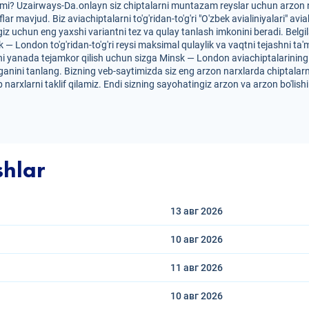
zmi? Uzairways-Da.onlayn siz chiptalarni muntazam reyslar uchun arzon n
iflar mavjud. Biz aviachiptalarni to'g'ridan-to'g'ri "O'zbek avialiniyalari
iz uchun eng yaxshi variantni tez va qulay tanlash imkonini beradi. Belg
sk — London to'g'ridan-to'g'ri reysi maksimal qulaylik va vaqtni tejashni t
ni yanada tejamkor qilish uchun sizga Minsk — London aviachiptalarining arz
anini tanlang. Bizning veb-saytimizda siz eng arzon narxlarda chiptalarn
 narxlarni taklif qilamiz. Endi sizning sayohatingiz arzon va arzon bo'lis
shlar
13 авг
2026
10 авг
2026
11 авг
2026
10 авг
2026