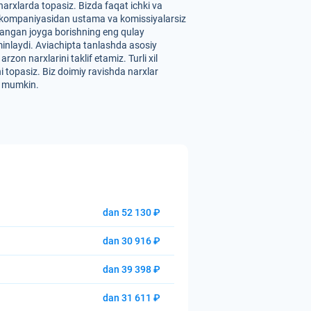
arxlarda topasiz. Bizda faqat ichki va
" aviakompaniyasidan ustama va komissiyalarsiz
ilangan joyga borishning eng qulay
a'minlaydi. Aviachipta tanlashda asosiy
on narxlarini taklif etamiz. Turli xil
i topasiz. Biz doimiy ravishda narxlar
hi mumkin.
dan 52 130 ₽
dan 30 916 ₽
dan 39 398 ₽
dan 31 611 ₽