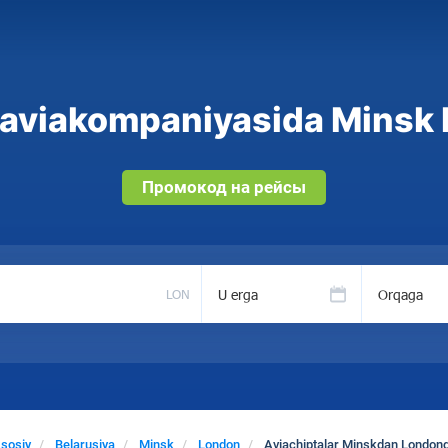
aviakompaniyasida Minsk 
Промокод на рейсы
U erga
Orqaga
LON
sosiy
Belarusiya
Minsk
London
Aviachiptalar Minskdan London