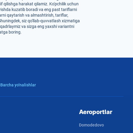
f qilishga harakat qilamiz. Ko'pchilik uchun
ishda kuzatib boradi va eng past tariflarni
ni qaytarish va almashtirish, tariflar,
Shuningdek, siz qo'llab-quvvatlash xizmatiga
i qadrlaymiz va sizga eng yaxshi variantni
atga boring.
 Barcha yo'nalishlar
Aeroportlar
Domodedovo