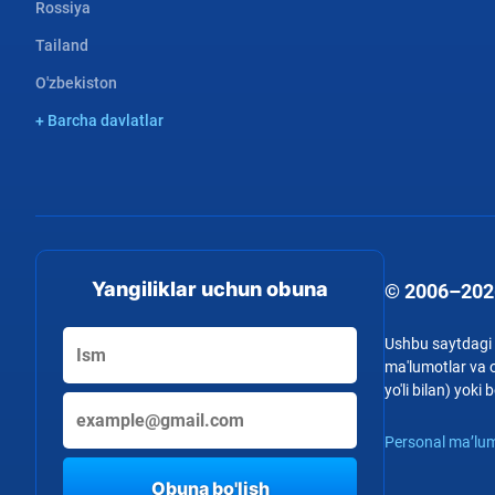
Rossiya
Tailand
O'zbekiston
+ Barcha davlatlar
Yangiliklar uchun obuna
© 2006–202
Ushbu saytdagi b
ma'lumotlar va o
yo'li bilan) yok
Personal ma’lum
Obuna bo'lish