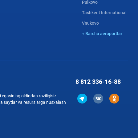
Pulkovo
Tashkent International
Vnukovo
+ Barcha aeroportlar
8 812
336-16-88
 egasining oldindan roziligisiz
qa saytlar va resurslarga nusxalash