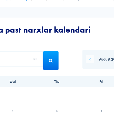
a past narxlar kalendari
LRE
August 2
Wed
Thu
Fri
5
6
7