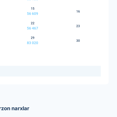
15
16
56 609
22
23
56 467
29
30
83 020
rzon narxlar