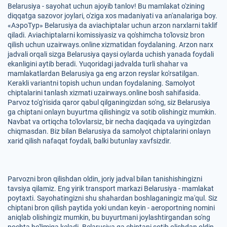
Belarusiya - sayohat uchun ajoyib tanlov! Bu mamlakat o'zining
diqqatga sazovor joylari, o'ziga xos madaniyati va an'analariga boy.
«АэроТур» Belarusiya da aviachiptalar uchun arzon narxlarni taklif
qiladi. Aviachiptalarni komissiyasiz va qo'shimcha to'lovsiz bron
qilish uchun uzairways.online xizmatidan foydalaning. Arzon narx
jadvali orqali sizga Belarusiya qaysi oylarda uchish yanada foydali
ekanligini aytib beradi. Yuqoridagi jadvalda turli shahar va
mamlakatlardan Belarusiya ga eng arzon reyslar ko'rsatilgan.
Kerakli variantni topish uchun undan foydalaning. Samolyot
chiptalarini tanlash xizmati uzairways.online bosh sahifasida.
Parvoz to'g'risida qaror qabul qilganingizdan so'ng, siz Belarusiya
ga chiptani onlayn buyurtma qilishingiz va sotib olishingiz mumkin.
Navbat va ortiqcha to'lovlarsiz, bir necha daqiqada va uyingizdan
chiqmasdan. Biz bilan Belarusiya da samolyot chiptalarini onlayn
xarid qilish nafaqat foydali, balki butunlay xavfsizdir.
Parvozni bron qilishdan oldin, joriy jadval bilan tanishishingizni
tavsiya qilamiz. Eng yirik transport markazi Belarusiya - mamlakat
poytaxti. Sayohatingizni shu shahardan boshlaganingiz ma'qul. Siz
chiptani bron qilish paytida yoki undan keyin - aeroportning nomini
aniqlab olishingiz mumkin, bu buyurtmani joylashtirgandan so'ng