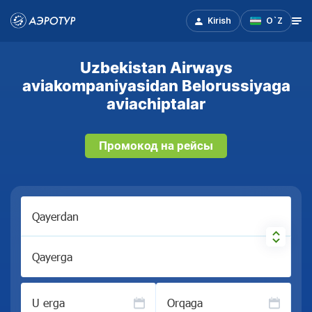
Kirish
O`Z
Uzbekistan Airways
aviakompaniyasidan Belorussiyaga
aviachiptalar
Промокод на рейсы
Qayerdan
Qayerga
U erga
Orqaga