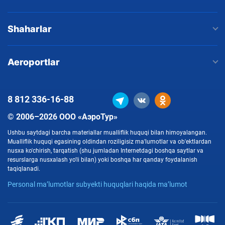
Shaharlar
Aeroportlar
8 812
336-16-88
© 2006–2026 ООО «АэроТур»
Ushbu saytdagi barcha materiallar mualliflik huquqi bilan himoyalangan.
Mualliflik huquqi egasining oldindan roziligisiz ma'lumotlar va ob'ektlardan
nusxa ko'chirish, tarqatish (shu jumladan Internetdagi boshqa saytlar va
resurslarga nusxalash yo'li bilan) yoki boshqa har qanday foydalanish
taqiqlanadi.
Personal ma’lumotlar subyekti huquqlari haqida ma’lumot