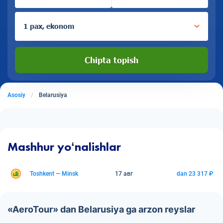
1 pax, ekonom
Chipta topish
Asosiy
Belarusiya
Mashhur yoʻnalishlar
Toshkent — Minsk
17 авг
dan 23 317 ₽
«AeroTour» dan Belarusiya ga arzon reyslar