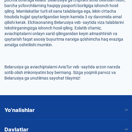
pochta bo'limiga keladi. Belarusiya ga chiptani sotib olishdan oldin,
barcha yo'lovchilarning haqiqiy pasporti borligiga ishonch hosil
qiling. Mamlakatlar turli xil sana talablariga ega, lekin o'rtacha
hisobda hujjat qaytarilgandan keyin kamida 3 oy davomida amal
qilishi kerak. Elchixonaning Belarusiya veb -saytida viza talablarini
tekshirganingizga ishonch hosil qiling. Eslatib o'tamiz,
aviachiptalarni onlayn xarid qilinganidan keyin almashtirish va
qaytarish faqat asosiy buyurtma narxiga qo'shimcha haq evaziga
amalga oshirilishi mumkin.
Belarusiya ga aviachiptalarni AviaTur veb -saytida arzon narxda
sotib olish imkoniyatini boy bermang. Sizga yoqimli parvoz va
Belarusiya ga unutilmas sayohat tilaymiz!
Yo'nalishlar
Davlatlar