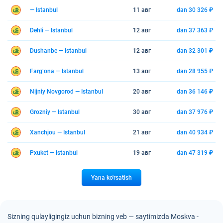
— Istanbul
11 авг
dan 30 326 ₽
Dehli — Istanbul
12 авг
dan 37 363 ₽
Dushanbe — Istanbul
12 авг
dan 32 301 ₽
Fargʻona — Istanbul
13 авг
dan 28 955 ₽
Nijniy Novgorod — Istanbul
20 авг
dan 36 146 ₽
Grozniy — Istanbul
30 авг
dan 37 976 ₽
Xanchjou — Istanbul
21 авг
dan 40 934 ₽
Pxuket — Istanbul
19 авг
dan 47 319 ₽
Yana ko'rsatish
Sizning qulayligingiz uchun bizning veb — saytimizda Moskva -