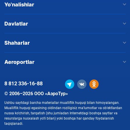
Yo'nalishlar
Davlatlar
Shaharlar
Aeroportlar
8 812
336-16-88
© 2006–2026 ООО «АэроТур»
Ushbu saytdagi barcha materiallar mualliflik huquqi bilan himoyalangan.
Mualliflik huquqi egasining oldindan roziligisiz ma'lumotlar va ob'ektlardan
nusxa ko'chirish, tarqatish (shu jumladan Internetdagi boshqa saytlar va
resurslarga nusxalash yo'li bilan) yoki boshqa har qanday foydalanish
taqiqlanadi.