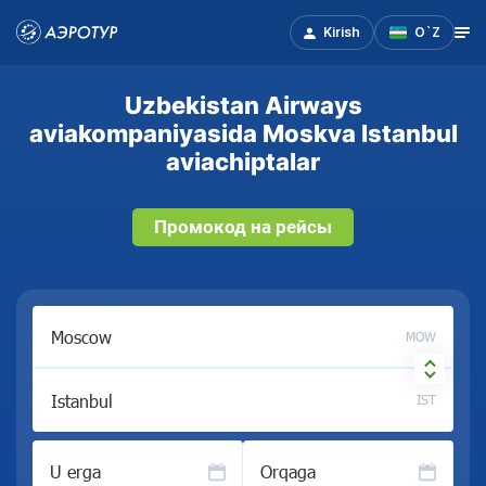
Kirish
O`Z
Uzbekistan Airways
aviakompaniyasida Moskva Istanbul
aviachiptalar
Промокод на рейсы
MOW
IST
U erga
Orqaga