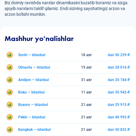
Biz doimiy ravishda narxlar dinamikasini kuzatib boramiz va sizga
ajoyib narxlarni taklif qilamiz. Endi sizning sayohatingiz arzon va
arzon bo'lishi mumkin.
Mashhur yoʻnalishlar
Sochi — Istanbul
18 авг
dan 50 239 ₽
Olmaota — Istanbul
19 авг
dan 28 016 ₽
Andijon — Istanbul
31 авг
dan 20 184 ₽
Boku — Istanbul
11 авг
dan 35 943 ₽
Buxoro — Istanbul
21 авг
dan 29 915 ₽
Pekin — Istanbul
21 авг
dan 40 993 ₽
Bangkok — Istanbul
21 авг
dan 50 832 ₽