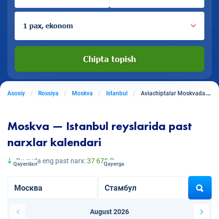
1 pax, ekonom
Chipta topish
Asosiy
Rossiya
Moskva
Istanbul
Aviachiptalar Moskvadan Istanbulga
Moskva — Istanbul reyslarida past
narxlar kalendari
Bu oyda eng past narx:
37 678 ₽
Qayerdan
Qayerga
August 2026