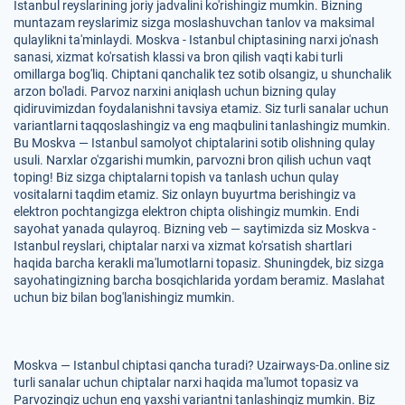
Istanbul reyslarining joriy jadvalini ko'rishingiz mumkin. Bizning
muntazam reyslarimiz sizga moslashuvchan tanlov va maksimal
qulaylikni ta'minlaydi. Moskva - Istanbul chiptasining narxi jo'nash
sanasi, xizmat ko'rsatish klassi va bron qilish vaqti kabi turli
omillarga bog'liq. Chiptani qanchalik tez sotib olsangiz, u shunchalik
arzon bo'ladi. Parvoz narxini aniqlash uchun bizning qulay
qidiruvimizdan foydalanishni tavsiya etamiz. Siz turli sanalar uchun
variantlarni taqqoslashingiz va eng maqbulini tanlashingiz mumkin.
Bu Moskva — Istanbul samolyot chiptalarini sotib olishning qulay
usuli. Narxlar o'zgarishi mumkin, parvozni bron qilish uchun vaqt
toping! Biz sizga chiptalarni topish va tanlash uchun qulay
vositalarni taqdim etamiz. Siz onlayn buyurtma berishingiz va
elektron pochtangizga elektron chipta olishingiz mumkin. Endi
sayohat yanada qulayroq. Bizning veb — saytimizda siz Moskva -
Istanbul reyslari, chiptalar narxi va xizmat ko'rsatish shartlari
haqida barcha kerakli ma'lumotlarni topasiz. Shuningdek, biz sizga
sayohatingizning barcha bosqichlarida yordam beramiz. Maslahat
uchun biz bilan bog'lanishingiz mumkin.
Moskva — Istanbul chiptasi qancha turadi? Uzairways-Da.online siz
turli sanalar uchun chiptalar narxi haqida ma'lumot topasiz va
Parvozingiz uchun eng yaxshi variantni tanlashingiz mumkin. Biz