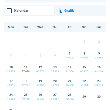
Kalendar
Grafik
Mon
Tue
Wed
Thu
Fri
Sat
Sun
1
2
7
8
9
3
4
5
6
44 608
47 192
38 982
10
11
12
13
14
15
16
39 879
37 678
40 973
38 638
42 964
46 795
41 160
17
18
19
20
21
22
23
43 891
42 964
45 450
45 269
45 450
46 554
43 144
24
25
26
27
28
29
30
40 820
40 755
42 732
39 667
42 732