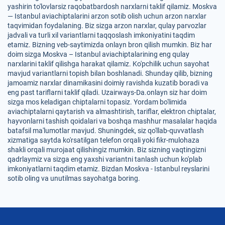
yashirin to'lovlarsiz raqobatbardosh narxlarni taklif qilamiz. Moskva
— Istanbul aviachiptalarini arzon sotib olish uchun arzon narxlar
taqvimidan foydalaning. Biz sizga arzon narxlar, qulay parvozlar
jadvali va turli xil variantlarni taqqoslash imkoniyatini taqdim
etamiz. Bizning veb-saytimizda onlayn bron qilish mumkin. Biz har
doim sizga Moskva – Istanbul aviachiptalarining eng qulay
narxlarini taklif qilishga harakat qilamiz. Ko'pchilik uchun sayohat
mavjud variantlarni topish bilan boshlanadi. Shunday qilib, bizning
jamoamiz narxlar dinamikasini doimiy ravishda kuzatib boradi va
eng past tariflarni taklif qiladi. Uzairways-Da.onlayn siz har doim
sizga mos keladigan chiptalarni topasiz. Yordam bo'limida
aviachiptalarni qaytarish va almashtirish, tariflar, elektron chiptalar,
hayvonlarni tashish qoidalari va boshqa mashhur masalalar haqida
batafsil ma'lumotlar mavjud. Shuningdek, siz qo'llab-quvvatlash
xizmatiga saytda ko'rsatilgan telefon orqali yoki fikr-mulohaza
shakli orqali murojaat qilishingiz mumkin. Biz sizning vaqtingizni
qadrlaymiz va sizga eng yaxshi variantni tanlash uchun ko'plab
imkoniyatlarni taqdim etamiz. Bizdan Moskva - Istanbul reyslarini
sotib oling va unutilmas sayohatga boring.