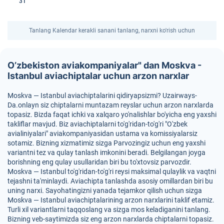
31
Tanlang Kalendar kerakli sanani tanlang, narxni ko'rish uchun
O’zbekiston aviakompaniyalar" dan Moskva -
Istanbul aviachiptalar uchun arzon narxlar
Moskva — Istanbul aviachiptalarini qidiryapsizmi? Uzairways-
Da.onlayn siz chiptalarni muntazam reyslar uchun arzon narxlarda
topasiz. Bizda faqat ichki va xalqaro yo'nalishlar bo'yicha eng yaxshi
takliflar mavjud. Biz aviachiptalarni to'g'ridan-to'g'ri "O'zbek
avialiniyalari" aviakompaniyasidan ustama va komissiyalarsiz
sotamiz. Bizning xizmatimiz sizga Parvozingiz uchun eng yaxshi
variantni tez va qulay tanlash imkonini beradi. Belgilangan joyga
borishning eng qulay usullaridan biri bu to'xtovsiz parvozdir.
Moskva — Istanbul to'g'ridan-to'g'ri reysi maksimal qulaylik va vaqtni
tejashni ta'minlaydi. Aviachipta tanlashda asosiy omillardan biri bu
uning narxi. Sayohatingizni yanada tejamkor qilish uchun sizga
Moskva — Istanbul aviachiptalarining arzon narxlarini taklif etamiz.
Turli xil variantlarni taqqoslang va sizga mos keladiganini tanlang.
Bizning veb-saytimizda siz eng arzon narxlarda chiptalarni topasiz.