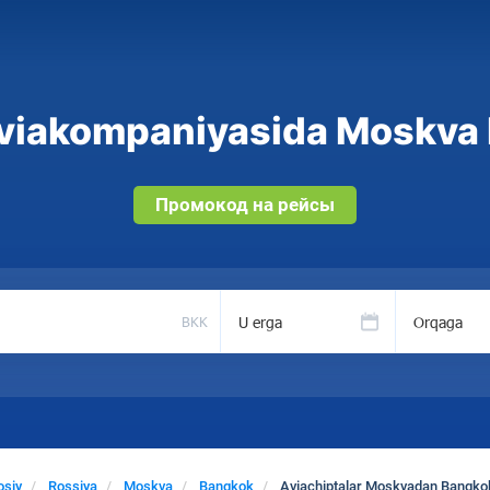
viakompaniyasida Moskva 
Промокод на рейсы
U erga
Orqaga
BKK
osiy
Rossiya
Moskva
Bangkok
Aviachiptalar Moskvadan Bangko