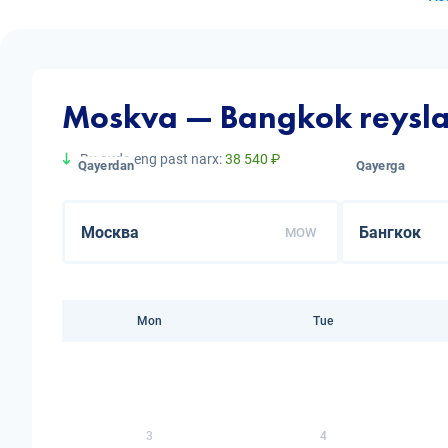
Moskva — Bangkok reyslar
Bu oyda eng past narx:
38 540 ₽
Qayerdan
Qayerga
MOW
Mon
Tue
3
4