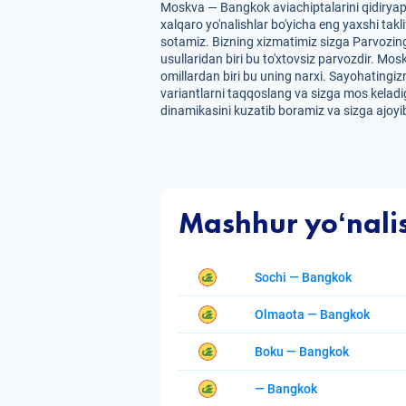
Moskva — Bangkok aviachiptalarini qidiryap
xalqaro yo'nalishlar bo'yicha eng yaxshi takl
sotamiz. Bizning xizmatimiz sizga Parvozing
usullaridan biri bu to'xtovsiz parvozdir. Mos
omillardan biri bu uning narxi. Sayohatingiz
variantlarni taqqoslang va sizga mos keladig
dinamikasini kuzatib boramiz va sizga ajoyib
Mashhur yoʻnali
Sochi — Bangkok
Olmaota — Bangkok
Boku — Bangkok
— Bangkok