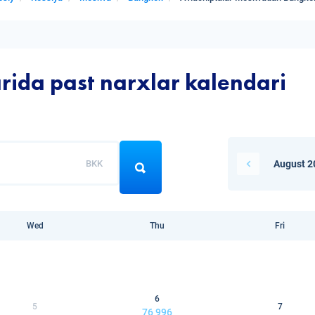
ida past narxlar kalendari
BKK
August 2
Wed
Thu
Fri
6
5
7
76 996