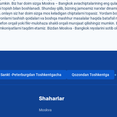
umkin. Biz har doim sizga Moskva – Bangkok aviachiptalarining eng qulay n
i topish bilan boshlanadi. Shunday qilib, bizning jamoamiz narxlar dinam
-Da.onlayn siz har doim sizga mos keladigan chiptalarni topasiz. Yordam bo
hayvonlarni tashish qoidalari va boshqa mashhur masalalar haqida batafsil 
efon orqali yoki fikr-mulohaza shakli orqali murojaat qilishingiz mumkin. 
imkoniyatlarni taqdim etamiz. Bizdan Moskva - Bangkok reyslarini sotib 
Sankt -Peterburgdan Toshkentgacha
Qozondan Toshkentga
+
Shaharlar
Moskva