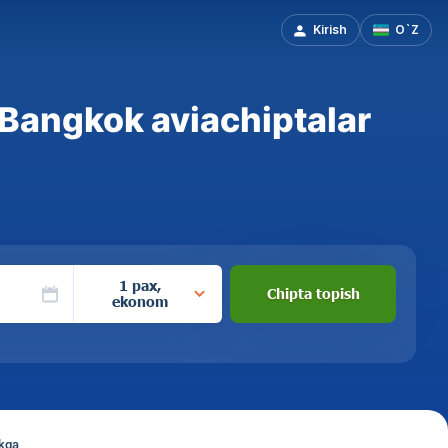
Kirish
O`Z
Bangkok aviachiptalar
1 pax,
Chipta topish
ekonom
kga