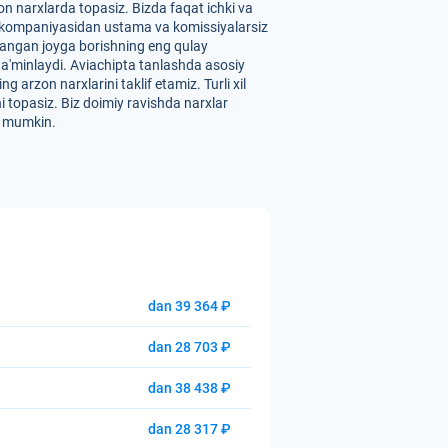
 narxlarda topasiz. Bizda faqat ichki va
" aviakompaniyasidan ustama va komissiyalarsiz
ilangan joyga borishning eng qulay
 ta'minlaydi. Aviachipta tanlashda asosiy
arzon narxlarini taklif etamiz. Turli xil
i topasiz. Biz doimiy ravishda narxlar
hi mumkin.
dan 39 364 ₽
dan 28 703 ₽
dan 38 438 ₽
dan 28 317 ₽