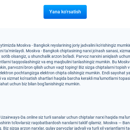
Yana ko'rsatish
aytimizda Moskva - Bangkok reyslarining joriy jadvalini ko'rishingiz mumk
ta'minlaydi. Moskva - Bangkok chiptasining narxi jo'nash sanasi, xizmat k
ez sotib olsangiz, u shunchalik arzon bo'ladi. Parvoz narxini aniqlash uch
iantlarni taqqoslashingiz va eng maqbulini tanlashingiz mumkin. Bu Mosk
mkin, parvozni bron qilish uchun vaqt toping! Biz sizga chiptalarni topish
 elektron pochtangizga elektron chipta olishingiz mumkin. Endi sayohat 
i va xizmat ko'rsatish shartlari haqida barcha kerakli ma'lumotlarni topa
ahat uchun biz bilan bog'lanishingiz mumkin.
zairways-Da.online siz turli sanalar uchun chiptalar narxi haqida ma'l
shirin to'lovlarsiz raqobatbardosh narxlarni taklif qilamiz. Moskva — Ban
Biz sizga arzon narxlar, qulay parvozlar jadvali va turli xil variantlarni