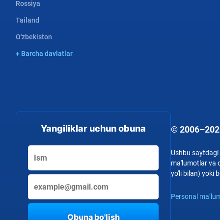
Rossiya
Tailand
O'zbekiston
+ Barcha davlatlar
Yangiliklar uchun obuna
© 2006–202
Ushbu saytdagi b
ma'lumotlar va o
yo'li bilan) yok
Personal ma’lum
Obuna bo'lish