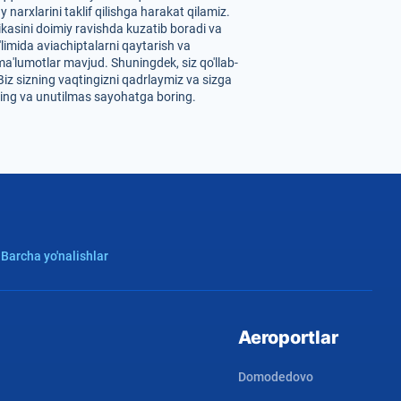
arxlarini taklif qilishga harakat qilamiz.
ikasini doimiy ravishda kuzatib boradi va
'limida aviachiptalarni qaytarish va
ma'lumotlar mavjud. Shuningdek, siz qo'llab-
Biz sizning vaqtingizni qadrlaymiz va sizga
oling va unutilmas sayohatga boring.
 Barcha yo'nalishlar
Aeroportlar
Domodedovo