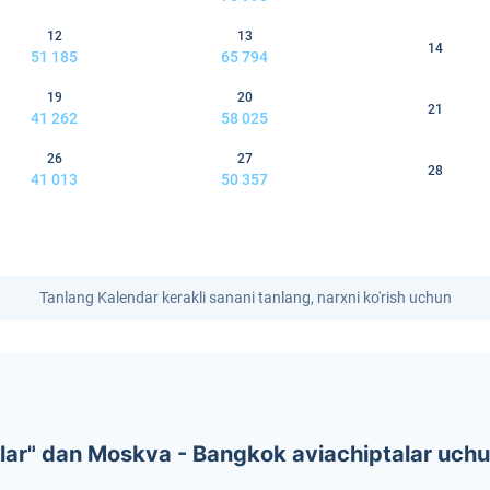
12
13
14
51 185
65 794
19
20
21
41 262
58 025
26
27
28
41 013
50 357
Tanlang Kalendar kerakli sanani tanlang, narxni ko'rish uchun
ar" dan Moskva - Bangkok aviachiptalar uchu