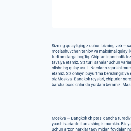
Sizning qulayligingiz uchun bizning veb — s
moslashuvchan tanlov va maksimal qulaylikni 
turli omillarga bog'liq. Chiptani qanchalik t
tavsiya etamiz. Siz turli sanalar uchun var
olishning qulay usuli. Narxlar o'zgarishi mu
etamiz. Siz onlayn buyurtma berishingiz va
siz Moskva -Bangkok reyslari, chiptalar narx
barcha bosqichlarida yordam beramiz. Masl
Moskva — Bangkok chiptasi qancha turadi? U
yaxshi variantni tanlashingiz mumkin. Biz ya
uchun arzon narxlar taqvimidan foydalaning. 