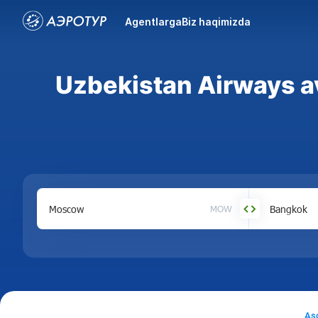
Agentlarga
Biz haqimizda
Uzbekistan Airways a
MOW
As