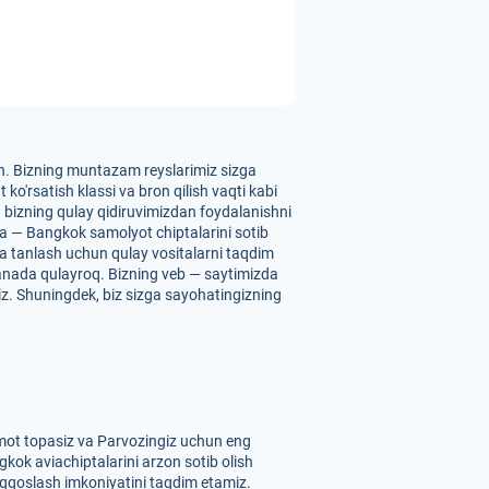
in. Bizning muntazam reyslarimiz sizga
o'rsatish klassi va bron qilish vaqti kabi
un bizning qulay qidiruvimizdan foydalanishni
va — Bangkok samolyot chiptalarini sotib
 va tanlash uchun qulay vositalarni taqdim
yanada qulayroq. Bizning veb — saytimizda
siz. Shuningdek, biz sizga sayohatingizning
umot topasiz va Parvozingiz uchun eng
gkok aviachiptalarini arzon sotib olish
 taqqoslash imkoniyatini taqdim etamiz.