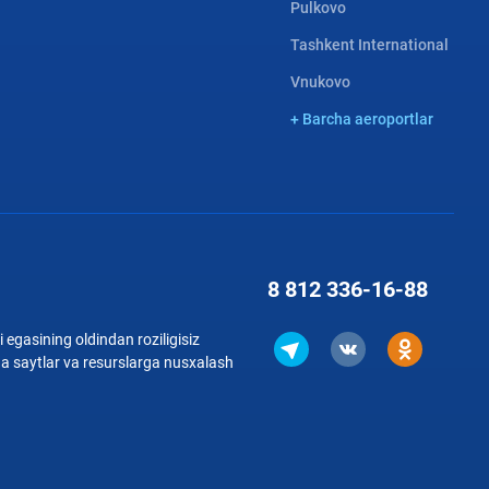
Pulkovo
Tashkent International
Vnukovo
+ Barcha aeroportlar
8 812
336-16-88
 egasining oldindan roziligisiz
qa saytlar va resurslarga nusxalash