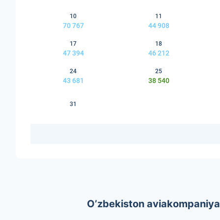
10
11
70 767
44 908
17
18
47 394
46 212
24
25
43 681
38 540
31
O’zbekiston aviakompaniyal