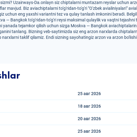
sizmi? Uzairways-Da.onlayn siz chiptalarni muntazam reyslar uchun arzon
iflar mavjud. Biz aviachiptalarni to'g'ridan-to'g'ri "O'zbek avialiniyalari
iz uchun eng yaxshi variantni tez va qulay tanlash imkonini beradi. Belg
kva — Bangkok to'g'ridan-to'g'ri reysi maksimal qulaylik va vaqtni tejashni
ni yanada tejamkor qilish uchun sizga Moskva — Bangkok aviachiptalarining 
anini tanlang. Bizning veb-saytimizda siz eng arzon narxlarda chiptalarn
 narxlarni taklif qilamiz. Endi sizning sayohatingiz arzon va arzon bo'lis
shlar
25 авг
2026
18 авг
2026
20 авг
2026
25 авг
2026