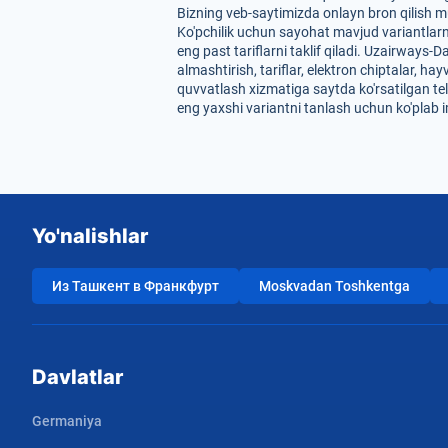
Bizning veb-saytimizda onlayn bron qilish m
Ko'pchilik uchun sayohat mavjud variantlarn
eng past tariflarni taklif qiladi. Uzairways
almashtirish, tariflar, elektron chiptalar, 
quvvatlash xizmatiga saytda ko'rsatilgan tel
eng yaxshi variantni tanlash uchun ko'plab 
Yo'nalishlar
Из Ташкент в Франкфурт
Moskvadan Toshkentga
Davlatlar
Germaniya