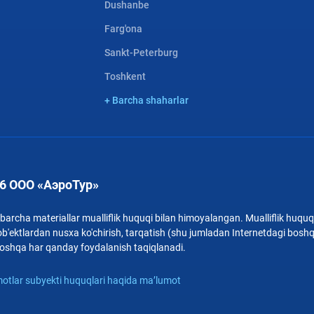
Dushanbe
Farg'ona
Sankt-Peterburg
Toshkent
+ Barcha shaharlar
6 ООО «АэроТур»
archa materiallar mualliflik huquqi bilan himoyalangan. Mualliflik huquqi
b'ektlardan nusxa ko'chirish, tarqatish (shu jumladan Internetdagi bosh
i boshqa har qanday foydalanish taqiqlanadi.
otlar subyekti huquqlari haqida ma’lumot