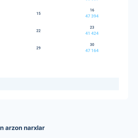
16
15
47 394
23
22
41 424
30
29
47 164
n arzon narxlar