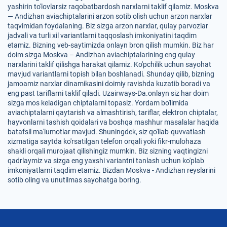
yashirin to'lovlarsiz raqobatbardosh narxlarni taklif qilamiz. Moskva
— Andizhan aviachiptalarini arzon sotib olish uchun arzon narxlar
taqvimidan foydalaning. Biz sizga arzon narxlar, qulay parvozlar
jadvali va turli xil variantlarni taqqoslash imkoniyatini taqdim
etamiz. Bizning veb-saytimizda onlayn bron qilish mumkin. Biz har
doim sizga Moskva – Andizhan aviachiptalarining eng qulay
narxlarini taklif qilishga harakat qilamiz. Ko'pchilik uchun sayohat
mavjud variantlarni topish bilan boshlanadi. Shunday qilib, bizning
jamoamiz narxlar dinamikasini doimiy ravishda kuzatib boradi va
eng past tariflarni taklif qiladi. Uzairways-Da.onlayn siz har doim
sizga mos keladigan chiptalarni topasiz. Yordam bo'limida
aviachiptalarni qaytarish va almashtirish, tariflar, elektron chiptalar,
hayvonlarni tashish qoidalari va boshqa mashhur masalalar haqida
batafsil ma'lumotlar mavjud. Shuningdek, siz qo'llab-quvvatlash
xizmatiga saytda ko'rsatilgan telefon orqali yoki fikr-mulohaza
shakli orqali murojaat qilishingiz mumkin. Biz sizning vaqtingizni
qadrlaymiz va sizga eng yaxshi variantni tanlash uchun ko'plab
imkoniyatlarni taqdim etamiz. Bizdan Moskva - Andizhan reyslarini
sotib oling va unutilmas sayohatga boring.