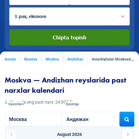
1 pax, ekonom
Chipta topish
Asosiy
Rossiya
Moskva
Andizhan
Aviachiptalar Moskvadan Andizhanga
Moskva — Andizhan reyslarida past
narxlar kalendari
Bu oyda eng past narx:
24 877 ₽
Qayerdan
Qayerga
August 2026