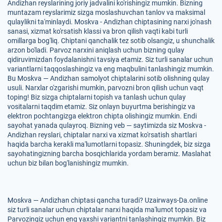
Andizhan reyslarining joriy jadvalini ko'rishingiz mumkin. Bizning
muntazam reyslarimiz sizga moslashuvchan tanlov va maksimal
qulaylikni ta'minlaydi. Moskva - Andizhan chiptasining narxi jo'nash
sanasi, xizmat ko'rsatish klassi va bron qilish vaqti kabi turli
omillarga bog'liq. Chiptani qanchalik tez sotib olsangiz, u shunchalik
arzon bo'ladi. Parvoz narxini aniqlash uchun bizning qulay
qidiruvimizdan foydalanishni tavsiya etamiz. Siz turli sanalar uchun
variantlarni taqqoslashingiz va eng maqbulini tanlashingiz mumkin.
Bu Moskva — Andizhan samolyot chiptalarini sotib olishning qulay
usuli. Narxlar o'zgarishi mumkin, parvozni bron qilish uchun vaqt
toping! Biz sizga chiptalarni topish va tanlash uchun qulay
vositalarni taqdim etamiz. Siz onlayn buyurtma berishingiz va
elektron pochtangizga elektron chipta olishingiz mumkin. Endi
sayohat yanada qulayroq. Bizning veb — saytimizda siz Moskva -
Andizhan reyslari, chiptalar narxi va xizmat ko'rsatish shartlari
haqida barcha kerakli ma'lumotlarni topasiz. Shuningdek, biz sizga
sayohatingizning barcha bosqichlarida yordam beramiz. Maslahat
uchun biz bilan bog'lanishingiz mumkin.
Moskva — Andizhan chiptasi qancha turadi? Uzairways-Da.online
siz turli sanalar uchun chiptalar narxi haqida ma'lumot topasiz va
Parvozingiz uchun eng yaxshi variantni tanlashingiz mumkin. Biz