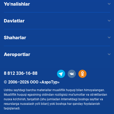
Yo'nalishlar
Davlatlar
Shaharlar
Aeroportlar
8 812
336-16-88
© 2006–2026 ООО «АэроТур»
Ushbu saytdagi barcha materiallar mualliflik huquqi bilan himoyalangan.
Mualliflik huquqi egasining oldindan roziligisiz ma'lumotlar va ob'ektlardan
nusxa ko'chirish, tarqatish (shu jumladan Internetdagi boshqa saytlar va
resurslarga nusxalash yo'li bilan) yoki boshqa har qanday foydalanish
taqiqlanadi.