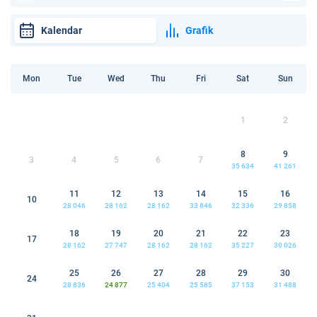
Kalendar
Grafik
Mon
Tue
Wed
Thu
Fri
Sat
Sun
1
2
8
9
3
4
5
6
7
35 634
41 261
11
12
13
14
15
16
10
28 046
28 162
28 162
33 846
32 336
29 858
18
19
20
21
22
23
17
28 162
27 747
28 162
28 162
35 227
30 026
25
26
27
28
29
30
24
28 836
24 877
25 404
25 585
37 153
31 488