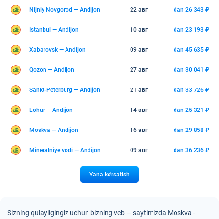
Nijniy Novgorod — Andijon
22 авг
dan 26 343 ₽
Istanbul — Andijon
10 авг
dan 23 193 ₽
Xabarovsk — Andijon
09 авг
dan 45 635 ₽
Qozon — Andijon
27 авг
dan 30 041 ₽
Sankt-Peterburg — Andijon
21 авг
dan 33 726 ₽
Lohur — Andijon
14 авг
dan 25 321 ₽
Moskva — Andijon
16 авг
dan 29 858 ₽
Mineralniye vodi — Andijon
09 авг
dan 36 236 ₽
Yana ko'rsatish
Sizning qulayligingiz uchun bizning veb — saytimizda Moskva -