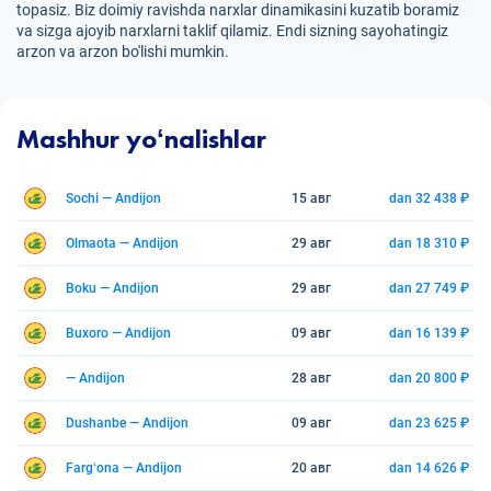
topasiz. Biz doimiy ravishda narxlar dinamikasini kuzatib boramiz
va sizga ajoyib narxlarni taklif qilamiz. Endi sizning sayohatingiz
arzon va arzon bo'lishi mumkin.
Mashhur yoʻnalishlar
Sochi — Andijon
15 авг
dan 32 438 ₽
Olmaota — Andijon
29 авг
dan 18 310 ₽
Boku — Andijon
29 авг
dan 27 749 ₽
Buxoro — Andijon
09 авг
dan 16 139 ₽
— Andijon
28 авг
dan 20 800 ₽
Dushanbe — Andijon
09 авг
dan 23 625 ₽
Fargʻona — Andijon
20 авг
dan 14 626 ₽