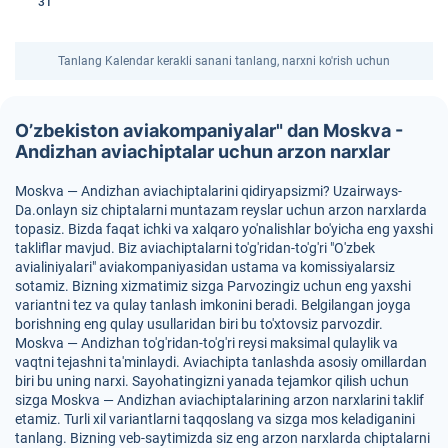
31
Tanlang Kalendar kerakli sanani tanlang, narxni ko'rish uchun
O’zbekiston aviakompaniyalar" dan Moskva -
Andizhan aviachiptalar uchun arzon narxlar
Moskva — Andizhan aviachiptalarini qidiryapsizmi? Uzairways-
Da.onlayn siz chiptalarni muntazam reyslar uchun arzon narxlarda
topasiz. Bizda faqat ichki va xalqaro yo'nalishlar bo'yicha eng yaxshi
takliflar mavjud. Biz aviachiptalarni to'g'ridan-to'g'ri "O'zbek
avialiniyalari" aviakompaniyasidan ustama va komissiyalarsiz
sotamiz. Bizning xizmatimiz sizga Parvozingiz uchun eng yaxshi
variantni tez va qulay tanlash imkonini beradi. Belgilangan joyga
borishning eng qulay usullaridan biri bu to'xtovsiz parvozdir.
Moskva — Andizhan to'g'ridan-to'g'ri reysi maksimal qulaylik va
vaqtni tejashni ta'minlaydi. Aviachipta tanlashda asosiy omillardan
biri bu uning narxi. Sayohatingizni yanada tejamkor qilish uchun
sizga Moskva — Andizhan aviachiptalarining arzon narxlarini taklif
etamiz. Turli xil variantlarni taqqoslang va sizga mos keladiganini
tanlang. Bizning veb-saytimizda siz eng arzon narxlarda chiptalarni