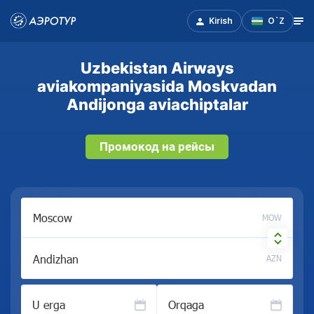
Kirish
O`Z
Uzbekistan Airways
aviakompaniyasida Moskvadan
Andijonga aviachiptalar
Промокод на рейсы
MOW
AZN
U erga
Orqaga