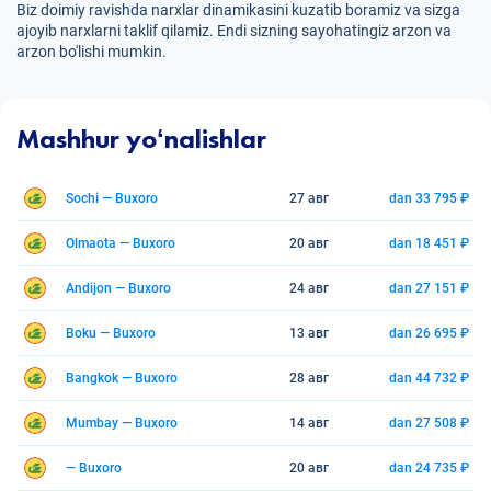
Biz doimiy ravishda narxlar dinamikasini kuzatib boramiz va sizga
ajoyib narxlarni taklif qilamiz. Endi sizning sayohatingiz arzon va
arzon bo'lishi mumkin.
Mashhur yoʻnalishlar
Sochi — Buxoro
27 авг
dan 33 795 ₽
Olmaota — Buxoro
20 авг
dan 18 451 ₽
Andijon — Buxoro
24 авг
dan 27 151 ₽
Boku — Buxoro
13 авг
dan 26 695 ₽
Bangkok — Buxoro
28 авг
dan 44 732 ₽
Mumbay — Buxoro
14 авг
dan 27 508 ₽
— Buxoro
20 авг
dan 24 735 ₽