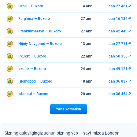
Dehli — Buxoro
14 авг
dan 27 461 ₽
Fargʻona — Buxoro
27 авг
dan 16 136 ₽
Frankfurt-Mayn — Buxoro
27 авг
dan 42 449 ₽
Nijniy Novgorod — Buxoro
13 авг
dan 27 711 ₽
Pxuket — Buxoro
22 авг
dan 50 355 ₽
Irkutsk — Buxoro
24 авг
dan 49 121 ₽
Islomobod — Buxoro
18 авг
dan 36 837 ₽
Istanbul — Buxoro
20 авг
dan 36 454 ₽
Yana ko'rsatish
Sizning qulayligingiz uchun bizning veb — saytimizda London -