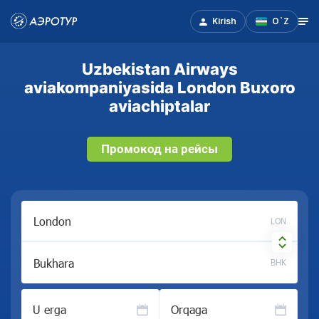
Kirish
O`Z
Uzbekistan Airways
aviakompaniyasida London Buxoro
aviachiptalar
Промокод на рейсы
LON
BHK
U erga
Orqaga