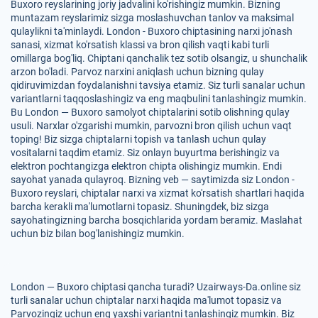
Buxoro reyslarining joriy jadvalini ko'rishingiz mumkin. Bizning
muntazam reyslarimiz sizga moslashuvchan tanlov va maksimal
qulaylikni ta'minlaydi. London - Buxoro chiptasining narxi jo'nash
sanasi, xizmat ko'rsatish klassi va bron qilish vaqti kabi turli
omillarga bog'liq. Chiptani qanchalik tez sotib olsangiz, u shunchalik
arzon bo'ladi. Parvoz narxini aniqlash uchun bizning qulay
qidiruvimizdan foydalanishni tavsiya etamiz. Siz turli sanalar uchun
variantlarni taqqoslashingiz va eng maqbulini tanlashingiz mumkin.
Bu London — Buxoro samolyot chiptalarini sotib olishning qulay
usuli. Narxlar o'zgarishi mumkin, parvozni bron qilish uchun vaqt
toping! Biz sizga chiptalarni topish va tanlash uchun qulay
vositalarni taqdim etamiz. Siz onlayn buyurtma berishingiz va
elektron pochtangizga elektron chipta olishingiz mumkin. Endi
sayohat yanada qulayroq. Bizning veb — saytimizda siz London -
Buxoro reyslari, chiptalar narxi va xizmat ko'rsatish shartlari haqida
barcha kerakli ma'lumotlarni topasiz. Shuningdek, biz sizga
sayohatingizning barcha bosqichlarida yordam beramiz. Maslahat
uchun biz bilan bog'lanishingiz mumkin.
London — Buxoro chiptasi qancha turadi? Uzairways-Da.online siz
turli sanalar uchun chiptalar narxi haqida ma'lumot topasiz va
Parvozingiz uchun eng yaxshi variantni tanlashingiz mumkin. Biz