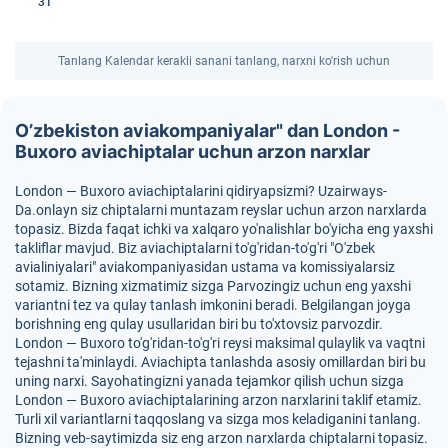
31
Tanlang Kalendar kerakli sanani tanlang, narxni ko'rish uchun
O’zbekiston aviakompaniyalar" dan London -
Buxoro aviachiptalar uchun arzon narxlar
London — Buxoro aviachiptalarini qidiryapsizmi? Uzairways-
Da.onlayn siz chiptalarni muntazam reyslar uchun arzon narxlarda
topasiz. Bizda faqat ichki va xalqaro yo'nalishlar bo'yicha eng yaxshi
takliflar mavjud. Biz aviachiptalarni to'g'ridan-to'g'ri "O'zbek
avialiniyalari" aviakompaniyasidan ustama va komissiyalarsiz
sotamiz. Bizning xizmatimiz sizga Parvozingiz uchun eng yaxshi
variantni tez va qulay tanlash imkonini beradi. Belgilangan joyga
borishning eng qulay usullaridan biri bu to'xtovsiz parvozdir.
London — Buxoro to'g'ridan-to'g'ri reysi maksimal qulaylik va vaqtni
tejashni ta'minlaydi. Aviachipta tanlashda asosiy omillardan biri bu
uning narxi. Sayohatingizni yanada tejamkor qilish uchun sizga
London — Buxoro aviachiptalarining arzon narxlarini taklif etamiz.
Turli xil variantlarni taqqoslang va sizga mos keladiganini tanlang.
Bizning veb-saytimizda siz eng arzon narxlarda chiptalarni topasiz.