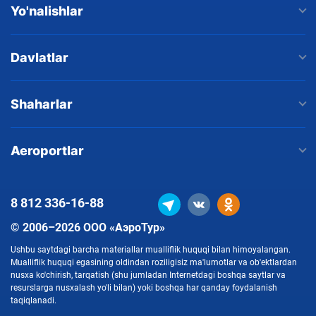
Yo'nalishlar
Davlatlar
Shaharlar
Aeroportlar
8 812
336-16-88
© 2006–2026 ООО «АэроТур»
Ushbu saytdagi barcha materiallar mualliflik huquqi bilan himoyalangan.
Mualliflik huquqi egasining oldindan roziligisiz ma'lumotlar va ob'ektlardan
nusxa ko'chirish, tarqatish (shu jumladan Internetdagi boshqa saytlar va
resurslarga nusxalash yo'li bilan) yoki boshqa har qanday foydalanish
taqiqlanadi.