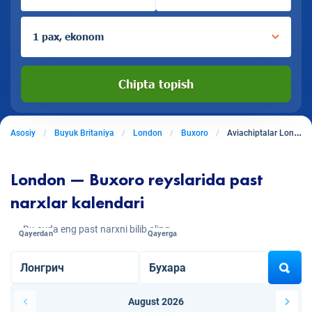
1 pax, ekonom
Chipta topish
Asosiy
Buyuk Britaniya
London
Buxoro
Aviachiptalar Londondan Buxoroga
London — Buxoro reyslarida past
narxlar kalendari
Bu oyda eng past narxni bilib oling
Qayerdan
Qayerga
August 2026