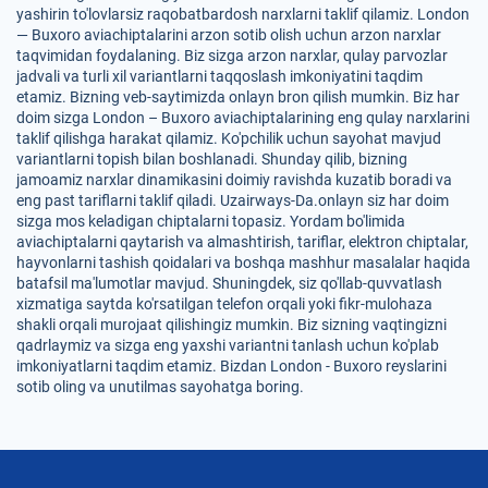
yashirin to'lovlarsiz raqobatbardosh narxlarni taklif qilamiz. London
— Buxoro aviachiptalarini arzon sotib olish uchun arzon narxlar
taqvimidan foydalaning. Biz sizga arzon narxlar, qulay parvozlar
jadvali va turli xil variantlarni taqqoslash imkoniyatini taqdim
etamiz. Bizning veb-saytimizda onlayn bron qilish mumkin. Biz har
doim sizga London – Buxoro aviachiptalarining eng qulay narxlarini
taklif qilishga harakat qilamiz. Ko'pchilik uchun sayohat mavjud
variantlarni topish bilan boshlanadi. Shunday qilib, bizning
jamoamiz narxlar dinamikasini doimiy ravishda kuzatib boradi va
eng past tariflarni taklif qiladi. Uzairways-Da.onlayn siz har doim
sizga mos keladigan chiptalarni topasiz. Yordam bo'limida
aviachiptalarni qaytarish va almashtirish, tariflar, elektron chiptalar,
hayvonlarni tashish qoidalari va boshqa mashhur masalalar haqida
batafsil ma'lumotlar mavjud. Shuningdek, siz qo'llab-quvvatlash
xizmatiga saytda ko'rsatilgan telefon orqali yoki fikr-mulohaza
shakli orqali murojaat qilishingiz mumkin. Biz sizning vaqtingizni
qadrlaymiz va sizga eng yaxshi variantni tanlash uchun ko'plab
imkoniyatlarni taqdim etamiz. Bizdan London - Buxoro reyslarini
sotib oling va unutilmas sayohatga boring.