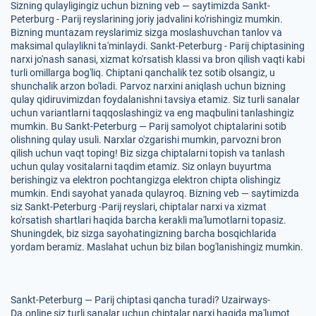
Sizning qulayligingiz uchun bizning veb — saytimizda Sankt-
Peterburg - Parij reyslarining joriy jadvalini ko'rishingiz mumkin.
Bizning muntazam reyslarimiz sizga moslashuvchan tanlov va
maksimal qulaylikni ta'minlaydi. Sankt-Peterburg - Parij chiptasining
narxi jo'nash sanasi, xizmat ko'rsatish klassi va bron qilish vaqti kabi
turli omillarga bog'liq. Chiptani qanchalik tez sotib olsangiz, u
shunchalik arzon bo'ladi. Parvoz narxini aniqlash uchun bizning
qulay qidiruvimizdan foydalanishni tavsiya etamiz. Siz turli sanalar
uchun variantlarni taqqoslashingiz va eng maqbulini tanlashingiz
mumkin. Bu Sankt-Peterburg — Parij samolyot chiptalarini sotib
olishning qulay usuli. Narxlar o'zgarishi mumkin, parvozni bron
qilish uchun vaqt toping! Biz sizga chiptalarni topish va tanlash
uchun qulay vositalarni taqdim etamiz. Siz onlayn buyurtma
berishingiz va elektron pochtangizga elektron chipta olishingiz
mumkin. Endi sayohat yanada qulayroq. Bizning veb — saytimizda
siz Sankt-Peterburg -Parij reyslari, chiptalar narxi va xizmat
ko'rsatish shartlari haqida barcha kerakli ma'lumotlarni topasiz.
Shuningdek, biz sizga sayohatingizning barcha bosqichlarida
yordam beramiz. Maslahat uchun biz bilan bog'lanishingiz mumkin.
Sankt-Peterburg — Parij chiptasi qancha turadi? Uzairways-
Da.online siz turli sanalar uchun chiptalar narxi haqida ma'lumot