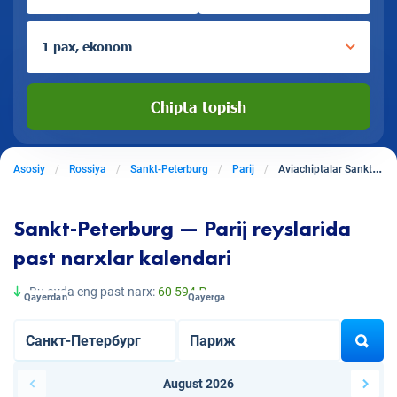
1 pax, ekonom
Chipta topish
Asosiy
Rossiya
Sankt-Peterburg
Parij
Aviachiptalar Sankt-Peterburgdan Parijga
Sankt-Peterburg — Parij reyslarida
past narxlar kalendari
Bu oyda eng past narx:
60 594 ₽
Qayerdan
Qayerga
August 2026