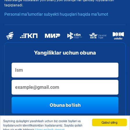
resurslarga nusxalash yo'li bilan) yoki boshqa har qanday foydalanish
taqiqlanadi.
Personal ma’lumotlar subyekti huquqlari haqida ma’lumot
Yangiliklar uchun obuna
Obuna bo'lish
By clicking the button, you consent to the processing of personal data
Saytning qulayligini yaxshilash uchun biz cookie fayllari va
Qabul qiling
foydalanuvchi identifikatoridan foydalanamiz. Saytda qolish
bilan siz rozilik bildirasiz
Ularni qo'llash siyosati