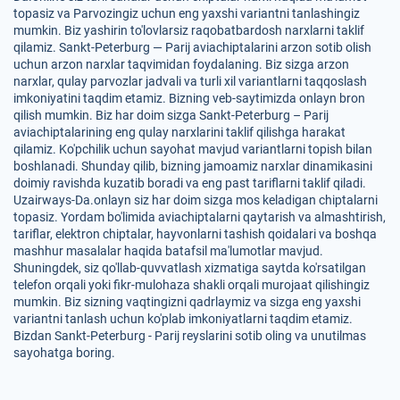
topasiz va Parvozingiz uchun eng yaxshi variantni tanlashingiz
mumkin. Biz yashirin to'lovlarsiz raqobatbardosh narxlarni taklif
qilamiz. Sankt-Peterburg — Parij aviachiptalarini arzon sotib olish
uchun arzon narxlar taqvimidan foydalaning. Biz sizga arzon
narxlar, qulay parvozlar jadvali va turli xil variantlarni taqqoslash
imkoniyatini taqdim etamiz. Bizning veb-saytimizda onlayn bron
qilish mumkin. Biz har doim sizga Sankt-Peterburg – Parij
aviachiptalarining eng qulay narxlarini taklif qilishga harakat
qilamiz. Ko'pchilik uchun sayohat mavjud variantlarni topish bilan
boshlanadi. Shunday qilib, bizning jamoamiz narxlar dinamikasini
doimiy ravishda kuzatib boradi va eng past tariflarni taklif qiladi.
Uzairways-Da.onlayn siz har doim sizga mos keladigan chiptalarni
topasiz. Yordam bo'limida aviachiptalarni qaytarish va almashtirish,
tariflar, elektron chiptalar, hayvonlarni tashish qoidalari va boshqa
mashhur masalalar haqida batafsil ma'lumotlar mavjud.
Shuningdek, siz qo'llab-quvvatlash xizmatiga saytda ko'rsatilgan
telefon orqali yoki fikr-mulohaza shakli orqali murojaat qilishingiz
mumkin. Biz sizning vaqtingizni qadrlaymiz va sizga eng yaxshi
variantni tanlash uchun ko'plab imkoniyatlarni taqdim etamiz.
Bizdan Sankt-Peterburg - Parij reyslarini sotib oling va unutilmas
sayohatga boring.