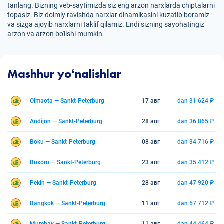
tanlang. Bizning veb-saytimizda siz eng arzon narxlarda chiptalarni
topasiz. Biz doimiy ravishda narxlar dinamikasini kuzatib boramiz
va sizga ajoyib narxlarni taklif qilamiz. Endi sizning sayohatingiz
arzon va arzon bo'lishi mumkin.
Mashhur yoʻnalishlar
Olmaota — Sankt-Peterburg
17 авг
dan 31 624 ₽
Andijon — Sankt-Peterburg
28 авг
dan 36 865 ₽
Boku — Sankt-Peterburg
08 авг
dan 34 716 ₽
Buxoro — Sankt-Peterburg
23 авг
dan 35 412 ₽
Pekin — Sankt-Peterburg
28 авг
dan 47 920 ₽
Bangkok — Sankt-Peterburg
11 авг
dan 57 712 ₽