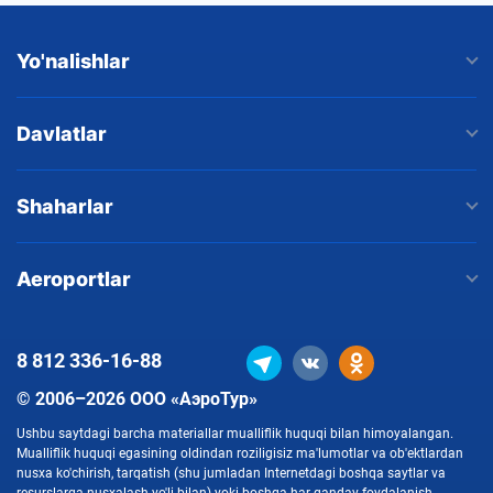
Yo'nalishlar
Davlatlar
Shaharlar
Aeroportlar
8 812
336-16-88
© 2006–2026 ООО «АэроТур»
Ushbu saytdagi barcha materiallar mualliflik huquqi bilan himoyalangan.
Mualliflik huquqi egasining oldindan roziligisiz ma'lumotlar va ob'ektlardan
nusxa ko'chirish, tarqatish (shu jumladan Internetdagi boshqa saytlar va