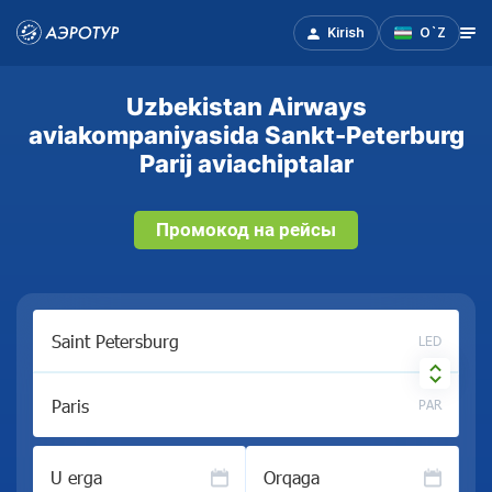
Kirish
O`Z
Uzbekistan Airways
aviakompaniyasida Sankt-Peterburg
Parij aviachiptalar
Промокод на рейсы
LED
PAR
U erga
Orqaga