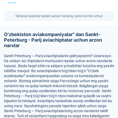
60 594
Tanlang Kalendar kerakli sanani tanlang, narxni ko'rish uchun
O’zbekiston aviakompaniyalar" dan Sankt-
Peterburg - Parij aviachiptalar uchun arzon
narxlar
Sankt-Peterburg — Parij aviachiptalarini qidiryapsizmi? Uzairways-
Da.onlayn siz chiptalarni muntazam reyslar uchun arzon narxlarda
topasiz. Bizda faqat ichki va xalqaro yo'nalishlar bo'yicha eng yaxshi
takliflar mavjud. Biz aviachiptalarni to'g'ridan-to'g'ri "O'zbek
avialiniyalari" aviakompaniyasidan ustama va komissiyalarsiz
sotamiz. Bizning xizmatimiz sizga Parvozingiz uchun eng yaxshi
variantni tez va qulay tanlash imkonini beradi. Belgilangan joyga
borishning eng qulay usullaridan biri bu to'xtovsiz parvozdir. Sankt-
Peterburg — Parij to'g'ridan-to'g'ri reysi maksimal qulaylik va vaqtni
tejashni ta'minlaydi. Aviachipta tanlashda asosiy omillardan biri bu
uning narxi. Sayohatingizni yanada tejamkor qilish uchun sizga
Sankt-Peterburg — Parij aviachiptalarining arzon narxlarini taklif
etamiz. Turli xil variantlarni taqqoslang va sizga mos keladiganini