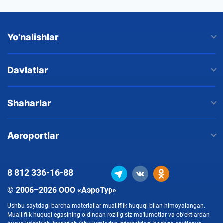
Yo'nalishlar
Davlatlar
Shaharlar
Aeroportlar
8 812
336-16-88
© 2006–2026 ООО «АэроТур»
Ushbu saytdagi barcha materiallar mualliflik huquqi bilan himoyalangan.
Mualliflik huquqi egasining oldindan roziligisiz ma'lumotlar va ob'ektlardan