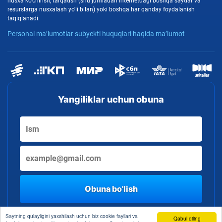
nusxa ko'chirish, tarqatish (shu jumladan Internetdagi boshqa saytlar va
resurslarga nusxalash yo'li bilan) yoki boshqa har qanday foydalanish
taqiqlanadi.
Personal ma’lumotlar subyekti huquqlari haqida ma’lumot
Yangiliklar uchun obuna
Obuna bo'lish
By clicking the button, you consent to the processing of personal data
Saytning qulayligini yaxshilash uchun biz cookie fayllari va
Qabul qiling