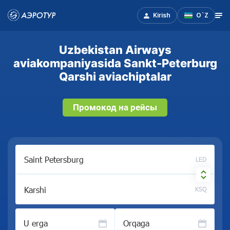
Kirish
O`Z
Uzbekistan Airways
aviakompaniyasida Sankt-Peterburg
Qarshi aviachiptalar
Промокод на рейсы
LED
KSQ
U erga
Orqaga