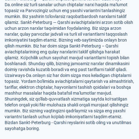
Da.online siz turli sanalar uchun chiptalar narxi haqida ma'lumot
topasiz va Parvozingiz uchun eng yaxshi variantni tanlashingiz
mumkin. Biz yashirin to'lovlarsiz raqobatbardosh narxlarni taklif
qilamiz. Sankt-Peterburg — Qarshi aviachiptalarini arzon sotib olish
uchun arzon narxlar taqvimidan foydalaning. Biz sizga arzon
narxlar, qulay parvozlar jadvali va turli xil variantlarni taqqoslash
imkoniyatini taqdim etamiz. Bizning veb-saytimizda onlayn bron
qilish mumkin. Biz har doim sizga Sankt-Peterburg – Qarshi
aviachiptalarining eng qulay narxlarini taklif qilishga harakat
qilamiz. Ko'pchilik uchun sayohat mavjud variantlarni topish bilan
boshlanadi. Shunday qilib, bizning jamoamiz narxlar dinamikasini
doimiy ravishda kuzatib boradi va eng past tariflarni taklif qiladi.
Uzairways-Da.onlayn siz har doim sizga mos keladigan chiptalarni
topasiz. Yordam bo'limida aviachiptalarni qaytarish va almashtirish,
tariflar, elektron chiptalar, hayvonlarni tashish qoidalari va boshqa
mashhur masalalar haqida batafsil ma'lumotlar mavjud.
Shuningdek, siz qo'llab-quvvatlash xizmatiga saytda ko'rsatilgan
telefon orqali yoki fikr-mulohaza shakli orqali murojaat qilishingiz
mumkin. Biz sizning vaqtingizni qadrlaymiz va sizga eng yaxshi
variantni tanlash uchun ko'plab imkoniyatlarni taqdim etamiz.
Bizdan Sankt-Peterburg - Qarshi reyslarini sotib oling va unutilmas
sayohatga boring.