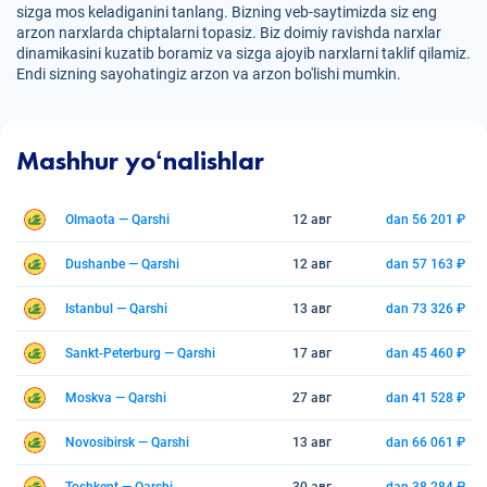
sizga mos keladiganini tanlang. Bizning veb-saytimizda siz eng
arzon narxlarda chiptalarni topasiz. Biz doimiy ravishda narxlar
dinamikasini kuzatib boramiz va sizga ajoyib narxlarni taklif qilamiz.
Endi sizning sayohatingiz arzon va arzon bo'lishi mumkin.
Mashhur yoʻnalishlar
Olmaota — Qarshi
12 авг
dan 56 201 ₽
Dushanbe — Qarshi
12 авг
dan 57 163 ₽
Istanbul — Qarshi
13 авг
dan 73 326 ₽
Sankt-Peterburg — Qarshi
17 авг
dan 45 460 ₽
Moskva — Qarshi
27 авг
dan 41 528 ₽
Novosibirsk — Qarshi
13 авг
dan 66 061 ₽