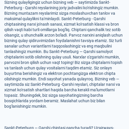
Sizning qulayligingiz uchun bizning veb — saytimizda Sankt-
Peterburg - Qarshi reyslarining joriy jadvalini ko'rishingiz mumkin.
Bizning muntazam reyslarimiz sizga moslashuvchan tanlov va
maksimal qulaylikni ta'minlaydi. Sankt-Peterburg - Qarshi
chiptasining narxi jo'nash sanasi, xizmat ko'rsatish klassi va bron
qilish vaqti kabi turli omillarga bog'liq. Chiptani qanchalik tez sotib
olsangiz, u shunchalik arzon bo'ladi. Parvoz narxini aniqlash uchun
bizning qulay qidiruvimizdan foydalanishni tavsiya etamiz. Siz turli
sanalar uchun variantlarni taqqoslashingiz va eng maqbulini
tanlashingiz mumkin. Bu Sankt-Peterburg — Qarshi samolyot
chiptalarini sotib olishning qulay usuli. Narxlar o'zgarishi mumkin,
parvozni bron qilish uchun vaqt toping! Biz sizga chiptalarni topish
va tanlash uchun qulay vositalarni taqdim etamiz. Siz onlayn
buyurtma berishingiz va elektron pochtangizga elektron chipta
olishingiz mumkin. Endi sayohat yanada qulayroq. Bizning veb —
saytimizda siz Sankt-Peterburg -Qarshi reyslari, chiptalar narxi va
xizmat ko'rsatish shartlari haqida barcha kerakli ma'lumotlarni
topasiz. Shuningdek, biz sizga sayohatingizning barcha
bosqichlarida yordam beramiz. Maslahat uchun biz bilan
bog'lanishingiz mumkin.
Sankt-Peterburg — Qarshi chiptasi qancha turadi? Uzairways-