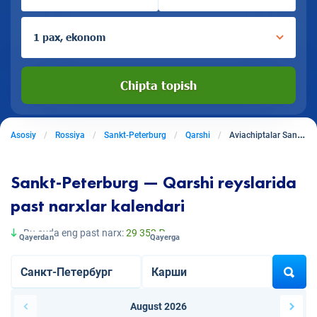
1 pax, ekonom
Chipta topish
Asosiy
Rossiya
Sankt-Peterburg
Qarshi
Aviachiptalar Sankt-Peterburgdan Qarshiga
Sankt-Peterburg — Qarshi reyslarida
past narxlar kalendari
Bu oyda eng past narx:
29 352 ₽
Qayerdan
Qayerga
August 2026