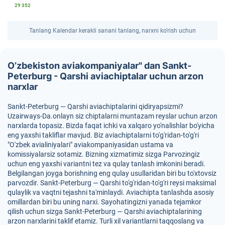
29 352
Tanlang Kalendar kerakli sanani tanlang, narxni ko'rish uchun
O’zbekiston aviakompaniyalar" dan Sankt-
Peterburg - Qarshi aviachiptalar uchun arzon
narxlar
Sankt-Peterburg — Qarshi aviachiptalarini qidiryapsizmi?
Uzairways-Da.onlayn siz chiptalarni muntazam reyslar uchun arzon
narxlarda topasiz. Bizda faqat ichki va xalqaro yo'nalishlar bo'yicha
eng yaxshi takliflar mavjud. Biz aviachiptalarni to'g'ridan-to'g'ri
"O'zbek avialiniyalari" aviakompaniyasidan ustama va
komissiyalarsiz sotamiz. Bizning xizmatimiz sizga Parvozingiz
uchun eng yaxshi variantni tez va qulay tanlash imkonini beradi.
Belgilangan joyga borishning eng qulay usullaridan biri bu to'xtovsiz
parvozdir. Sankt-Peterburg — Qarshi to'g'ridan-to'g'ri reysi maksimal
qulaylik va vaqtni tejashni ta'minlaydi. Aviachipta tanlashda asosiy
omillardan biri bu uning narxi. Sayohatingizni yanada tejamkor
qilish uchun sizga Sankt-Peterburg — Qarshi aviachiptalarining
arzon narxlarini taklif etamiz. Turli xil variantlarni taqqoslang va