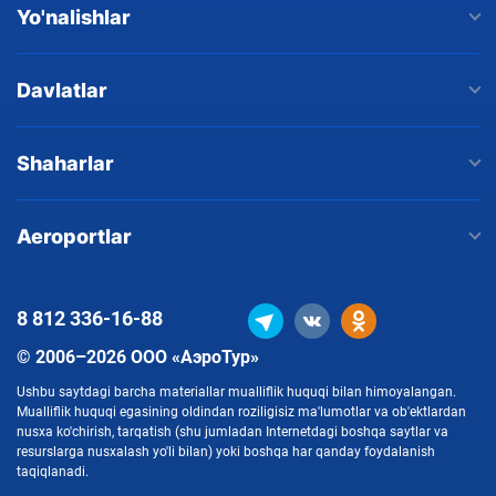
Yo'nalishlar
Davlatlar
Shaharlar
Aeroportlar
8 812
336-16-88
© 2006–2026 ООО «АэроТур»
Ushbu saytdagi barcha materiallar mualliflik huquqi bilan himoyalangan.
Mualliflik huquqi egasining oldindan roziligisiz ma'lumotlar va ob'ektlardan
nusxa ko'chirish, tarqatish (shu jumladan Internetdagi boshqa saytlar va
resurslarga nusxalash yo'li bilan) yoki boshqa har qanday foydalanish
taqiqlanadi.