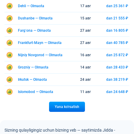
Dehli — Olmaota
17 авг
dan 25 361 ₽
Dushanbe — Olmaota
15 авг
dan 21 555 ₽
Fargʻona — Olmaota
27 авг
dan 16 805 ₽
Frankfurt-Mayn — Olmaota
27 авг
dan 40 785 ₽
Nijniy Novgorod — Olmaota
16 авг
dan 25 872 ₽
Grozniy — Olmaota
14 авг
dan 28 433 ₽
Irkutsk — Olmaota
24 авг
dan 38 219 ₽
Islomobod — Olmaota
11 авг
dan 24 648 ₽
Yana ko'rsatish
Sizning qulayligingiz uchun bizning veb — saytimizda Jidda -