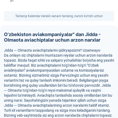
31
Tanlang Kalendar kerakli sanani tanlang, narxni ko'rish uchun
O’zbekiston aviakompaniyalar" dan Jidda -
Olmaota aviachiptalar uchun arzon narxlar
Jidda — Olmaota aviachiptalarini qidiryapsizmi? Uzairways-
Da.onlayn siz chiptalarni muntazam reyslar uchun arzon narxlarda
topasiz. Bizda faqat ichki va xalqaro yo'nalishlar bo'yicha eng yaxshi
takliflar mavjud. Biz aviachiptalarni to'g'ridan-to'g'ri "O'zbek
avialiniyalari" aviakompaniyasidan ustama va komissiyalarsiz
sotamiz. Bizning xizmatimiz sizga Parvozingiz uchun eng yaxshi
variantni tez va qulay tanlash imkonini beradi. Belgilangan joyga
borishning eng qulay usullaridan biri bu to'xtovsiz parvozdir. Jidda
— Olmaota to'g'ridan-to'g'ri reysi maksimal qulaylik va vaqtni
tejashni ta'minlaydi. Aviachipta tanlashda asosiy omillardan biri bu
uning narxi. Sayohatingizni yanada tejamkor qilish uchun sizga
Jidda — Olmaota aviachiptalarining arzon narxlarini taklif etamiz.
Turli xil variantlarni taqqoslang va sizga mos keladiganini tanlang.
Bizning veb-saytimizda siz eng arzon narxlarda chiptalarni topasiz.