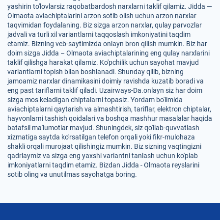
yashirin to'lovlarsiz raqobatbardosh narxlarni taklif qilamiz. Jidda —
Olmaota aviachiptalarini arzon sotib olish uchun arzon narxlar
taqvimidan foydalaning. Biz sizga arzon narxlar, qulay parvozlar
jadvali va turli xil variantlarni taqqoslash imkoniyatini taqdim
etamiz. Bizning veb-saytimizda onlayn bron qilish mumkin. Biz har
doim sizga Jidda – Olmaota aviachiptalarining eng qulay narxlarini
taklif qilishga harakat qilamiz. Ko'pchilik uchun sayohat mavjud
variantlarni topish bilan boshlanadi. Shunday qilib, bizning
jamoamiz narxlar dinamikasini doimiy ravishda kuzatib boradi va
eng past tariflarni taklif qiladi. Uzairways-Da.onlayn siz har doim
sizga mos keladigan chiptalarni topasiz. Yordam bo'limida
aviachiptalarni qaytarish va almashtirish, tariflar, elektron chiptalar,
hayvonlarni tashish qoidalari va boshqa mashhur masalalar haqida
batafsil ma'lumotlar mavjud. Shuningdek, siz qo'llab-quvvatlash
xizmatiga saytda ko'rsatilgan telefon orqali yoki fikr-mulohaza
shakli orqali murojaat qilishingiz mumkin. Biz sizning vaqtingizni
qadrlaymiz va sizga eng yaxshi variantni tanlash uchun ko'plab
imkoniyatlarni taqdim etamiz. Bizdan Jidda - Olmaota reyslarini
sotib oling va unutilmas sayohatga boring.