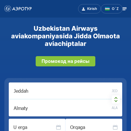
Kirish
O`Z
Uzbekistan Airways
aviakompaniyasida Jidda Olmaota
aviachiptalar
Промокод на рейсы
JED
ALA
U erga
Orqaga