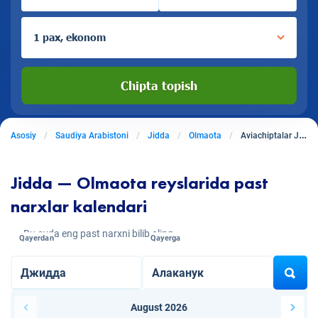
1 pax, ekonom
Chipta topish
Asosiy
Saudiya Arabistoni
Jidda
Olmaota
Aviachiptalar Jiddadan Olmaotaga
Jidda — Olmaota reyslarida past
narxlar kalendari
Bu oyda eng past narxni bilib oling
Qayerdan
Qayerga
August 2026