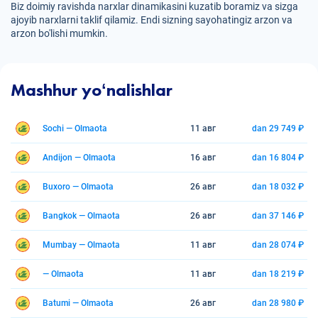
Biz doimiy ravishda narxlar dinamikasini kuzatib boramiz va sizga
ajoyib narxlarni taklif qilamiz. Endi sizning sayohatingiz arzon va
arzon bo'lishi mumkin.
Mashhur yoʻnalishlar
Sochi — Olmaota
11 авг
dan 29 749 ₽
Andijon — Olmaota
16 авг
dan 16 804 ₽
Buxoro — Olmaota
26 авг
dan 18 032 ₽
Bangkok — Olmaota
26 авг
dan 37 146 ₽
Mumbay — Olmaota
11 авг
dan 28 074 ₽
— Olmaota
11 авг
dan 18 219 ₽
Batumi — Olmaota
26 авг
dan 28 980 ₽