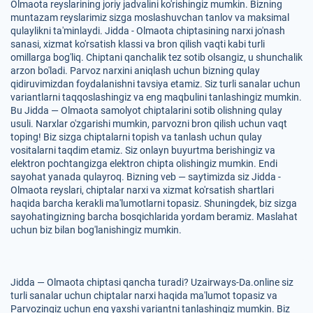
Olmaota reyslarining joriy jadvalini ko'rishingiz mumkin. Bizning
muntazam reyslarimiz sizga moslashuvchan tanlov va maksimal
qulaylikni ta'minlaydi. Jidda - Olmaota chiptasining narxi jo'nash
sanasi, xizmat ko'rsatish klassi va bron qilish vaqti kabi turli
omillarga bog'liq. Chiptani qanchalik tez sotib olsangiz, u shunchalik
arzon bo'ladi. Parvoz narxini aniqlash uchun bizning qulay
qidiruvimizdan foydalanishni tavsiya etamiz. Siz turli sanalar uchun
variantlarni taqqoslashingiz va eng maqbulini tanlashingiz mumkin.
Bu Jidda — Olmaota samolyot chiptalarini sotib olishning qulay
usuli. Narxlar o'zgarishi mumkin, parvozni bron qilish uchun vaqt
toping! Biz sizga chiptalarni topish va tanlash uchun qulay
vositalarni taqdim etamiz. Siz onlayn buyurtma berishingiz va
elektron pochtangizga elektron chipta olishingiz mumkin. Endi
sayohat yanada qulayroq. Bizning veb — saytimizda siz Jidda -
Olmaota reyslari, chiptalar narxi va xizmat ko'rsatish shartlari
haqida barcha kerakli ma'lumotlarni topasiz. Shuningdek, biz sizga
sayohatingizning barcha bosqichlarida yordam beramiz. Maslahat
uchun biz bilan bog'lanishingiz mumkin.
Jidda — Olmaota chiptasi qancha turadi? Uzairways-Da.online siz
turli sanalar uchun chiptalar narxi haqida ma'lumot topasiz va
Parvozingiz uchun eng yaxshi variantni tanlashingiz mumkin. Biz