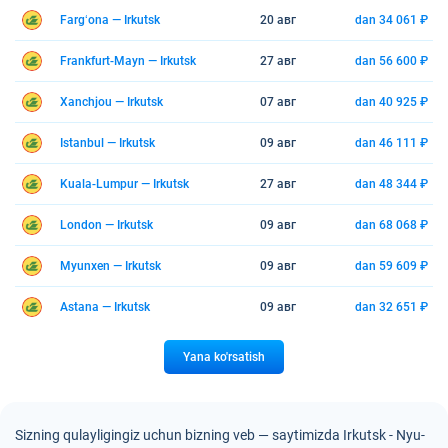
Fargʻona — Irkutsk
20 авг
dan 34 061 ₽
Frankfurt-Mayn — Irkutsk
27 авг
dan 56 600 ₽
Xanchjou — Irkutsk
07 авг
dan 40 925 ₽
Istanbul — Irkutsk
09 авг
dan 46 111 ₽
Kuala-Lumpur — Irkutsk
27 авг
dan 48 344 ₽
London — Irkutsk
09 авг
dan 68 068 ₽
Myunxen — Irkutsk
09 авг
dan 59 609 ₽
Astana — Irkutsk
09 авг
dan 32 651 ₽
Yana ko'rsatish
Sizning qulayligingiz uchun bizning veb — saytimizda Irkutsk - Nyu-