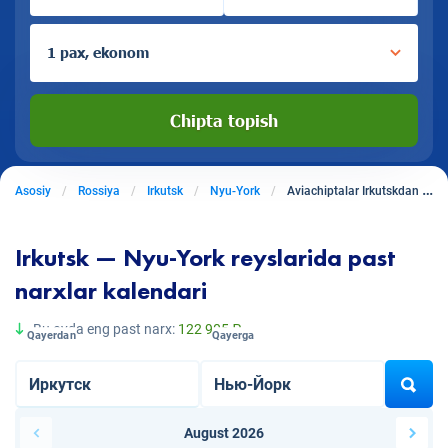
1 pax, ekonom
Chipta topish
Asosiy
Rossiya
Irkutsk
Nyu-York
Aviachiptalar Irkutskdan Nyu-Yorkga
Irkutsk — Nyu-York reyslarida past
narxlar kalendari
Bu oyda eng past narx:
122 905 ₽
Qayerdan
Qayerga
August 2026