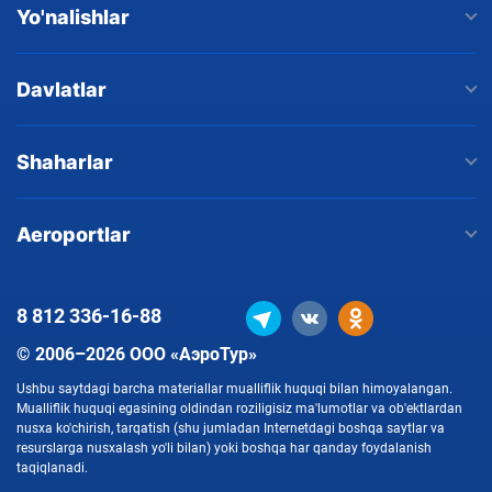
Yo'nalishlar
Davlatlar
Shaharlar
Aeroportlar
8 812
336-16-88
© 2006–2026 ООО «АэроТур»
Ushbu saytdagi barcha materiallar mualliflik huquqi bilan himoyalangan.
Mualliflik huquqi egasining oldindan roziligisiz ma'lumotlar va ob'ektlardan
nusxa ko'chirish, tarqatish (shu jumladan Internetdagi boshqa saytlar va
resurslarga nusxalash yo'li bilan) yoki boshqa har qanday foydalanish
taqiqlanadi.