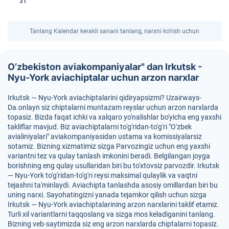
31
Tanlang Kalendar kerakli sanani tanlang, narxni ko'rish uchun
O’zbekiston aviakompaniyalar" dan Irkutsk -
Nyu-York aviachiptalar uchun arzon narxlar
Irkutsk — Nyu-York aviachiptalarini qidiryapsizmi? Uzairways-
Da.onlayn siz chiptalarni muntazam reyslar uchun arzon narxlarda
topasiz. Bizda faqat ichki va xalqaro yo'nalishlar bo'yicha eng yaxshi
takliflar mavjud. Biz aviachiptalarni to'g'ridan-to'g'ri "O'zbek
avialiniyalari" aviakompaniyasidan ustama va komissiyalarsiz
sotamiz. Bizning xizmatimiz sizga Parvozingiz uchun eng yaxshi
variantni tez va qulay tanlash imkonini beradi. Belgilangan joyga
borishning eng qulay usullaridan biri bu to'xtovsiz parvozdir. Irkutsk
— Nyu-York to'g'ridan-to'g'ri reysi maksimal qulaylik va vaqtni
tejashni ta'minlaydi. Aviachipta tanlashda asosiy omillardan biri bu
uning narxi. Sayohatingizni yanada tejamkor qilish uchun sizga
Irkutsk — Nyu-York aviachiptalarining arzon narxlarini taklif etamiz.
Turli xil variantlarni taqqoslang va sizga mos keladiganini tanlang.
Bizning veb-saytimizda siz eng arzon narxlarda chiptalarni topasiz.