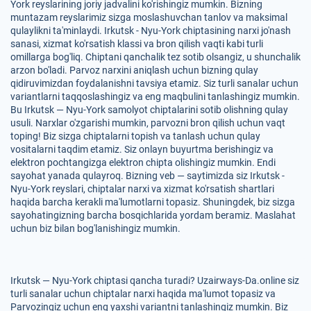
York reyslarining joriy jadvalini ko'rishingiz mumkin. Bizning
muntazam reyslarimiz sizga moslashuvchan tanlov va maksimal
qulaylikni ta'minlaydi. Irkutsk - Nyu-York chiptasining narxi jo'nash
sanasi, xizmat ko'rsatish klassi va bron qilish vaqti kabi turli
omillarga bog'liq. Chiptani qanchalik tez sotib olsangiz, u shunchalik
arzon bo'ladi. Parvoz narxini aniqlash uchun bizning qulay
qidiruvimizdan foydalanishni tavsiya etamiz. Siz turli sanalar uchun
variantlarni taqqoslashingiz va eng maqbulini tanlashingiz mumkin.
Bu Irkutsk — Nyu-York samolyot chiptalarini sotib olishning qulay
usuli. Narxlar o'zgarishi mumkin, parvozni bron qilish uchun vaqt
toping! Biz sizga chiptalarni topish va tanlash uchun qulay
vositalarni taqdim etamiz. Siz onlayn buyurtma berishingiz va
elektron pochtangizga elektron chipta olishingiz mumkin. Endi
sayohat yanada qulayroq. Bizning veb — saytimizda siz Irkutsk -
Nyu-York reyslari, chiptalar narxi va xizmat ko'rsatish shartlari
haqida barcha kerakli ma'lumotlarni topasiz. Shuningdek, biz sizga
sayohatingizning barcha bosqichlarida yordam beramiz. Maslahat
uchun biz bilan bog'lanishingiz mumkin.
Irkutsk — Nyu-York chiptasi qancha turadi? Uzairways-Da.online siz
turli sanalar uchun chiptalar narxi haqida ma'lumot topasiz va
Parvozingiz uchun eng yaxshi variantni tanlashingiz mumkin. Biz