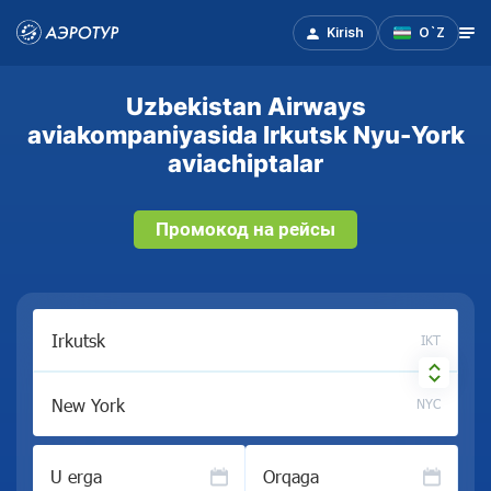
Kirish
O`Z
Uzbekistan Airways
aviakompaniyasida Irkutsk Nyu-York
aviachiptalar
Промокод на рейсы
IKT
NYC
U erga
Orqaga