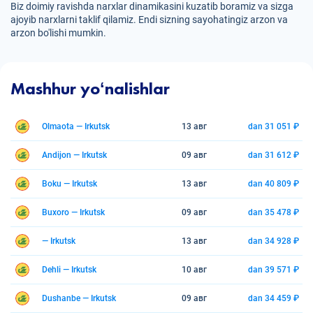
Biz doimiy ravishda narxlar dinamikasini kuzatib boramiz va sizga
ajoyib narxlarni taklif qilamiz. Endi sizning sayohatingiz arzon va
arzon bo'lishi mumkin.
Mashhur yoʻnalishlar
Olmaota — Irkutsk
13 авг
dan 31 051 ₽
Andijon — Irkutsk
09 авг
dan 31 612 ₽
Boku — Irkutsk
13 авг
dan 40 809 ₽
Buxoro — Irkutsk
09 авг
dan 35 478 ₽
— Irkutsk
13 авг
dan 34 928 ₽
Dehli — Irkutsk
10 авг
dan 39 571 ₽
Dushanbe — Irkutsk
09 авг
dan 34 459 ₽