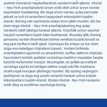
yashirin to'lovlarsiz raqobatbardosh narxlarni taklif qilamiz. Irkutsk
— Nyu-York aviachiptalarini arzon sotib olish uchun arzon narxlar
taqvimidan foydalaning. Biz sizga arzon narxlar, qulay parvozlar
jadvali va turli xil variantlarni taqqoslash imkoniyatini taqdim
etamiz. Bizning veb-saytimizda onlayn bron qilish mumkin. Biz har
doim sizga Irkutsk – Nyu-York aviachiptalarining eng qulay
narxlarini taklif qilishga harakat qilamiz. Ko'pchilik uchun sayohat
mavjud variantlarni topish bilan boshlanadi. Shunday qilib, bizning
jamoamiz narxlar dinamikasini doimiy ravishda kuzatib boradi va
eng past tariflarni taklif qiladi. Uzairways-Da.onlayn siz har doim
sizga mos keladigan chiptalarni topasiz. Yordam bo'limida
aviachiptalarni qaytarish va almashtirish, tariflar, elektron chiptalar,
hayvonlarni tashish qoidalari va boshqa mashhur masalalar haqida
batafsil ma'lumotlar mavjud. Shuningdek, siz qo'llab-quvvatlash
xizmatiga saytda ko'rsatilgan telefon orqali yoki fikr-mulohaza
shakli orqali murojaat qilishingiz mumkin. Biz sizning vaqtingizni
qadrlaymiz va sizga eng yaxshi variantni tanlash uchun ko'plab
imkoniyatlarni taqdim etamiz. Bizdan Irkutsk - Nyu-York reyslarini
sotib oling va unutilmas sayohatga boring.