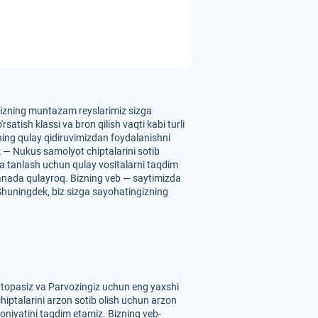
. Bizning muntazam reyslarimiz sizga
atish klassi va bron qilish vaqti kabi turli
zning qulay qidiruvimizdan foydalanishni
k — Nukus samolyot chiptalarini sotib
 va tanlash uchun qulay vositalarni taqdim
yanada qulayroq. Bizning veb — saytimizda
. Shuningdek, biz sizga sayohatingizning
t topasiz va Parvozingiz uchun eng yaxshi
chiptalarini arzon sotib olish uchun arzon
koniyatini taqdim etamiz. Bizning veb-