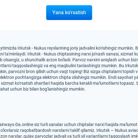
Yana ko'rsatish
ytimizda Irkutsk - Nukus reyslarining joriy jadvalini ko'rishingiz mumkin
a'minlaydi. Irkutsk - Nukus chiptasining narxi jo'nash sanasi, xizmat ko'rs
tib olsangiz, u shunchalik arzon bo'ladi. Parvoz narxini aniqlash uchun bi
iantlarni taqqoslashingiz va eng maqbulini tanlashingiz mumkin. Bu Irkuts
mkin, parvozni bron qilish uchun vaqt toping! Biz sizga chiptalarni topish
 elektron pochtangizga elektron chipta olishingiz mumkin. Endi sayohat 
va xizmat ko'rsatish shartlari haqida barcha kerakli ma'lumotlarni topasiz
ahat uchun biz bilan bog'lanishingiz mumkin.
irways-Da.online siz turli sanalar uchun chiptalar narxi haqida ma'lumo
to'lovlarsiz raqobatbardosh narxlarni taklif qilamiz. Irkutsk — Nukus avia
on narxlar, qulay parvozlar jadvali va turli xil variantlarni taqqoslash im