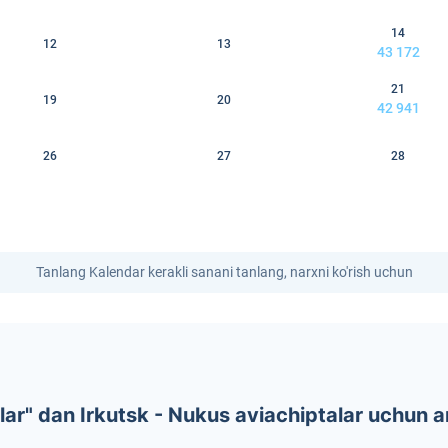
14
12
13
43 172
21
19
20
42 941
26
27
28
Tanlang Kalendar kerakli sanani tanlang, narxni ko'rish uchun
r" dan Irkutsk - Nukus aviachiptalar uchun a