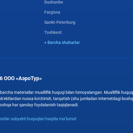
Dushanbe
Farg'ona
Sankt-Peterburg
Toshkent
+ Barcha shaharlar
6 ООО «АэроТур»
archa materiallar mualliflik huquqi bilan himoyalangan. Mualliflik huquqi
b'ektlardan nusxa ko'chirish, tarqatish (shu jumladan Internetdagi bosh
i boshqa har qanday foydalanish taqiqlanadi.
otlar subyekti huquqlari haqida ma’lumot