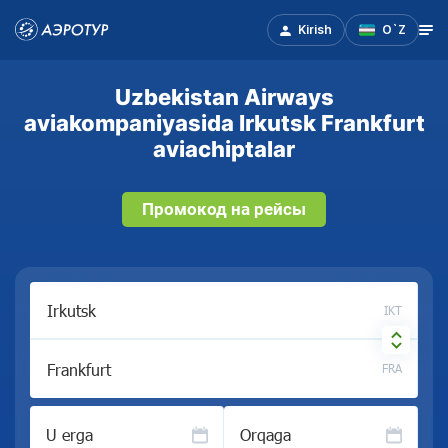
Kirish
O`Z
Uzbekistan Airways
aviakompaniyasida Irkutsk Frankfurt
aviachiptalar
Промокод на рейсы
IKT
FRA
U erga
Orqaga