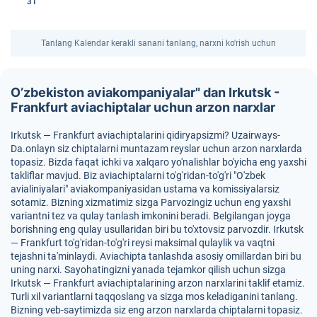
31
Tanlang Kalendar kerakli sanani tanlang, narxni ko'rish uchun
O’zbekiston aviakompaniyalar" dan Irkutsk -
Frankfurt aviachiptalar uchun arzon narxlar
Irkutsk — Frankfurt aviachiptalarini qidiryapsizmi? Uzairways-
Da.onlayn siz chiptalarni muntazam reyslar uchun arzon narxlarda
topasiz. Bizda faqat ichki va xalqaro yo'nalishlar bo'yicha eng yaxshi
takliflar mavjud. Biz aviachiptalarni to'g'ridan-to'g'ri "O'zbek
avialiniyalari" aviakompaniyasidan ustama va komissiyalarsiz
sotamiz. Bizning xizmatimiz sizga Parvozingiz uchun eng yaxshi
variantni tez va qulay tanlash imkonini beradi. Belgilangan joyga
borishning eng qulay usullaridan biri bu to'xtovsiz parvozdir. Irkutsk
— Frankfurt to'g'ridan-to'g'ri reysi maksimal qulaylik va vaqtni
tejashni ta'minlaydi. Aviachipta tanlashda asosiy omillardan biri bu
uning narxi. Sayohatingizni yanada tejamkor qilish uchun sizga
Irkutsk — Frankfurt aviachiptalarining arzon narxlarini taklif etamiz.
Turli xil variantlarni taqqoslang va sizga mos keladiganini tanlang.
Bizning veb-saytimizda siz eng arzon narxlarda chiptalarni topasiz.