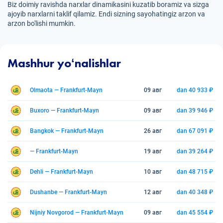
Biz doimiy ravishda narxlar dinamikasini kuzatib boramiz va sizga
ajoyib narxlarni taklif qilamiz. Endi sizning sayohatingiz arzon va
arzon bo'lishi mumkin.
Mashhur yoʻnalishlar
Olmaota — Frankfurt-Mayn
09 авг
dan 40 933 ₽
Buxoro — Frankfurt-Mayn
09 авг
dan 39 946 ₽
Bangkok — Frankfurt-Mayn
26 авг
dan 67 091 ₽
— Frankfurt-Mayn
19 авг
dan 39 264 ₽
Dehli — Frankfurt-Mayn
10 авг
dan 48 715 ₽
Dushanbe — Frankfurt-Mayn
12 авг
dan 40 348 ₽
Nijniy Novgorod — Frankfurt-Mayn
09 авг
dan 45 554 ₽