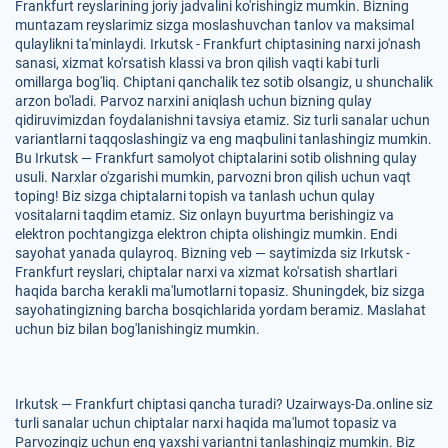
Frankfurt reyslarining joriy jadvalini ko'rishingiz mumkin. Bizning
muntazam reyslarimiz sizga moslashuvchan tanlov va maksimal
qulaylikni ta'minlaydi. Irkutsk - Frankfurt chiptasining narxi jo'nash
sanasi, xizmat ko'rsatish klassi va bron qilish vaqti kabi turli
omillarga bog'liq. Chiptani qanchalik tez sotib olsangiz, u shunchalik
arzon bo'ladi. Parvoz narxini aniqlash uchun bizning qulay
qidiruvimizdan foydalanishni tavsiya etamiz. Siz turli sanalar uchun
variantlarni taqqoslashingiz va eng maqbulini tanlashingiz mumkin.
Bu Irkutsk — Frankfurt samolyot chiptalarini sotib olishning qulay
usuli. Narxlar o'zgarishi mumkin, parvozni bron qilish uchun vaqt
toping! Biz sizga chiptalarni topish va tanlash uchun qulay
vositalarni taqdim etamiz. Siz onlayn buyurtma berishingiz va
elektron pochtangizga elektron chipta olishingiz mumkin. Endi
sayohat yanada qulayroq. Bizning veb — saytimizda siz Irkutsk -
Frankfurt reyslari, chiptalar narxi va xizmat ko'rsatish shartlari
haqida barcha kerakli ma'lumotlarni topasiz. Shuningdek, biz sizga
sayohatingizning barcha bosqichlarida yordam beramiz. Maslahat
uchun biz bilan bog'lanishingiz mumkin.
Irkutsk — Frankfurt chiptasi qancha turadi? Uzairways-Da.online siz
turli sanalar uchun chiptalar narxi haqida ma'lumot topasiz va
Parvozingiz uchun eng yaxshi variantni tanlashingiz mumkin. Biz