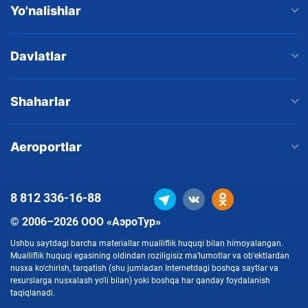
Yo'nalishlar
Davlatlar
Shaharlar
Aeroportlar
8 812
336-16-88
© 2006–2026 ООО «АэроТур»
Ushbu saytdagi barcha materiallar mualliflik huquqi bilan himoyalangan.
Mualliflik huquqi egasining oldindan roziligisiz ma'lumotlar va ob'ektlardan
nusxa ko'chirish, tarqatish (shu jumladan Internetdagi boshqa saytlar va
resurslarga nusxalash yo'li bilan) yoki boshqa har qanday foydalanish
taqiqlanadi.