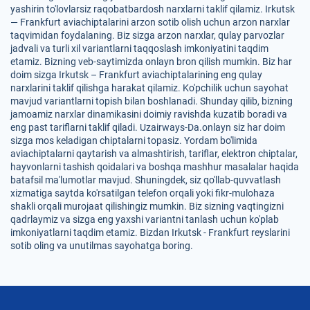
yashirin to'lovlarsiz raqobatbardosh narxlarni taklif qilamiz. Irkutsk
— Frankfurt aviachiptalarini arzon sotib olish uchun arzon narxlar
taqvimidan foydalaning. Biz sizga arzon narxlar, qulay parvozlar
jadvali va turli xil variantlarni taqqoslash imkoniyatini taqdim
etamiz. Bizning veb-saytimizda onlayn bron qilish mumkin. Biz har
doim sizga Irkutsk – Frankfurt aviachiptalarining eng qulay
narxlarini taklif qilishga harakat qilamiz. Ko'pchilik uchun sayohat
mavjud variantlarni topish bilan boshlanadi. Shunday qilib, bizning
jamoamiz narxlar dinamikasini doimiy ravishda kuzatib boradi va
eng past tariflarni taklif qiladi. Uzairways-Da.onlayn siz har doim
sizga mos keladigan chiptalarni topasiz. Yordam bo'limida
aviachiptalarni qaytarish va almashtirish, tariflar, elektron chiptalar,
hayvonlarni tashish qoidalari va boshqa mashhur masalalar haqida
batafsil ma'lumotlar mavjud. Shuningdek, siz qo'llab-quvvatlash
xizmatiga saytda ko'rsatilgan telefon orqali yoki fikr-mulohaza
shakli orqali murojaat qilishingiz mumkin. Biz sizning vaqtingizni
qadrlaymiz va sizga eng yaxshi variantni tanlash uchun ko'plab
imkoniyatlarni taqdim etamiz. Bizdan Irkutsk - Frankfurt reyslarini
sotib oling va unutilmas sayohatga boring.