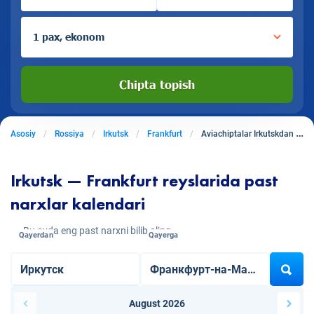
1 pax, ekonom
Chipta topish
Asosiy
Rossiya
Irkutsk
Frankfurt
Aviachiptalar Irkutskdan Frankfurtga
Irkutsk — Frankfurt reyslarida past
narxlar kalendari
Bu oyda eng past narxni bilib oling
Qayerdan
Qayerga
August 2026