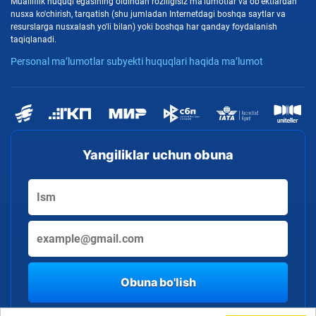
Mualliflik huquqi egasining oldindan roziligisiz ma'lumotlar va ob'ektlardan
nusxa ko'chirish, tarqatish (shu jumladan Internetdagi boshqa saytlar va
resurslarga nusxalash yo'li bilan) yoki boshqa har qanday foydalanish
taqiqlanadi.
Personal ma’lumotlar subyekti huquqlari haqida ma’lumot
Yangiliklar uchun obuna
Obuna bo'lish
By clicking the button, you consent to the processing of personal data