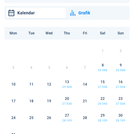
Kalendar
Grafik
Mon
Tue
Wed
Thu
Fri
Sat
Sun
1
2
8
9
3
4
5
6
7
35 588
35 588
13
15
16
10
11
12
14
29 508
27 538
27 538
20
22
23
17
18
19
21
27 538
26 343
27 538
27
29
30
24
25
26
28
28 109
28 109
28 109