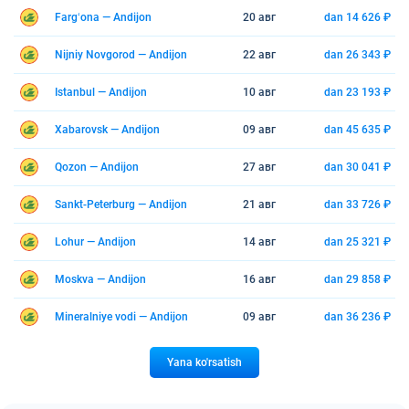
Fargʻona — Andijon
20 авг
dan 14 626 ₽
Nijniy Novgorod — Andijon
22 авг
dan 26 343 ₽
Istanbul — Andijon
10 авг
dan 23 193 ₽
Xabarovsk — Andijon
09 авг
dan 45 635 ₽
Qozon — Andijon
27 авг
dan 30 041 ₽
Sankt-Peterburg — Andijon
21 авг
dan 33 726 ₽
Lohur — Andijon
14 авг
dan 25 321 ₽
Moskva — Andijon
16 авг
dan 29 858 ₽
Mineralniye vodi — Andijon
09 авг
dan 36 236 ₽
Yana ko'rsatish