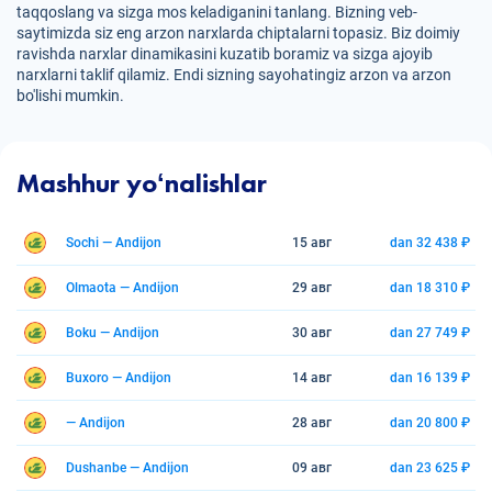
taqqoslang va sizga mos keladiganini tanlang. Bizning veb-
saytimizda siz eng arzon narxlarda chiptalarni topasiz. Biz doimiy
ravishda narxlar dinamikasini kuzatib boramiz va sizga ajoyib
narxlarni taklif qilamiz. Endi sizning sayohatingiz arzon va arzon
bo'lishi mumkin.
Mashhur yoʻnalishlar
Sochi — Andijon
15 авг
dan 32 438 ₽
Olmaota — Andijon
29 авг
dan 18 310 ₽
Boku — Andijon
30 авг
dan 27 749 ₽
Buxoro — Andijon
14 авг
dan 16 139 ₽
— Andijon
28 авг
dan 20 800 ₽
Dushanbe — Andijon
09 авг
dan 23 625 ₽