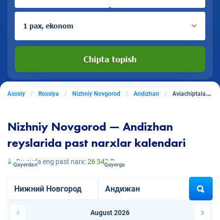
1 pax, ekonom
Chipta topish
Asosiy
Rossiya
Nizhniy Novgorod
Andizhan
Aviachiptalar Nizhniy Novgoroddan Andizhanga
Nizhniy Novgorod — Andizhan
reyslarida past narxlar kalendari
Bu oyda eng past narx:
26 343 ₽
Qayerdan
Qayerga
August 2026