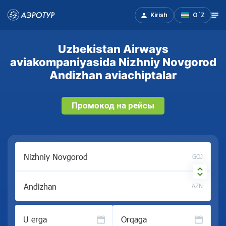
Kirish
O`Z
Uzbekistan Airways
aviakompaniyasida Nizhniy Novgorod
Andizhan aviachiptalar
Промокод на рейсы
GOJ
AZN
U erga
Orqaga