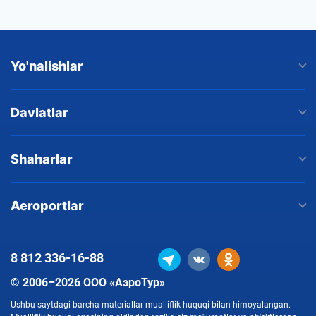
Yo'nalishlar
Davlatlar
Shaharlar
Aeroportlar
8 812
336-16-88
© 2006–2026 ООО «АэроТур»
Ushbu saytdagi barcha materiallar mualliflik huquqi bilan himoyalangan.