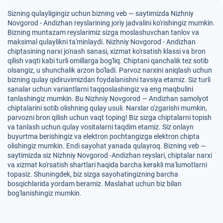
Sizning qulayligingiz uchun bizning veb — saytimizda Nizhniy
Novgorod - Andizhan reyslarining joriy jadvalini ko'rishingiz mumkin.
Bizning muntazam reyslarimiz sizga moslashuvchan tanlov va
maksimal qulaylikni ta'minlaydi. Nizhniy Novgorod - Andizhan
chiptasining narxi jo'nash sanasi, xizmat ko'rsatish klassi va bron
qilish vaqti kabi turli omillarga bog'liq. Chiptani qanchalik tez sotib
olsangiz, u shunchalik arzon bo'ladi. Parvoz narxini aniqlash uchun
bizning qulay qidiruvimizdan foydalanishni tavsiya etamiz. Siz turli
sanalar uchun variantlarni taqqoslashingiz va eng maqbulini
tanlashingiz mumkin. Bu Nizhniy Novgorod — Andizhan samolyot
chiptalarini sotib olishning qulay usuli. Narxlar o'zgarishi mumkin,
parvozni bron qilish uchun vaqt toping! Biz sizga chiptalarni topish
va tanlash uchun qulay vositalarni taqdim etamiz. Siz onlayn
buyurtma berishingiz va elektron pochtangizga elektron chipta
olishingiz mumkin. Endi sayohat yanada qulayroq. Bizning veb —
saytimizda siz Nizhniy Novgorod -Andizhan reyslari, chiptalar narxi
va xizmat ko'rsatish shartlari haqida barcha kerakli ma'lumotlarni
topasiz. Shuningdek, biz sizga sayohatingizning barcha
bosqichlarida yordam beramiz. Maslahat uchun biz bilan
bog'lanishingiz mumkin.