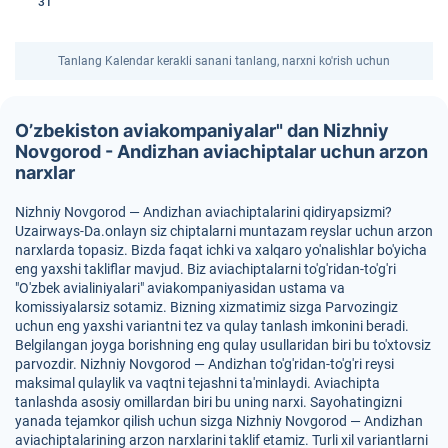
31
Tanlang Kalendar kerakli sanani tanlang, narxni ko'rish uchun
O’zbekiston aviakompaniyalar" dan Nizhniy
Novgorod - Andizhan aviachiptalar uchun arzon
narxlar
Nizhniy Novgorod — Andizhan aviachiptalarini qidiryapsizmi?
Uzairways-Da.onlayn siz chiptalarni muntazam reyslar uchun arzon
narxlarda topasiz. Bizda faqat ichki va xalqaro yo'nalishlar bo'yicha
eng yaxshi takliflar mavjud. Biz aviachiptalarni to'g'ridan-to'g'ri
"O'zbek avialiniyalari" aviakompaniyasidan ustama va
komissiyalarsiz sotamiz. Bizning xizmatimiz sizga Parvozingiz
uchun eng yaxshi variantni tez va qulay tanlash imkonini beradi.
Belgilangan joyga borishning eng qulay usullaridan biri bu to'xtovsiz
parvozdir. Nizhniy Novgorod — Andizhan to'g'ridan-to'g'ri reysi
maksimal qulaylik va vaqtni tejashni ta'minlaydi. Aviachipta
tanlashda asosiy omillardan biri bu uning narxi. Sayohatingizni
yanada tejamkor qilish uchun sizga Nizhniy Novgorod — Andizhan
aviachiptalarining arzon narxlarini taklif etamiz. Turli xil variantlarni