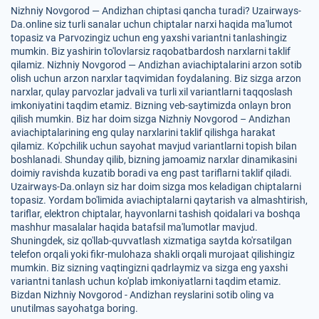
Nizhniy Novgorod — Andizhan chiptasi qancha turadi? Uzairways-
Da.online siz turli sanalar uchun chiptalar narxi haqida ma'lumot
topasiz va Parvozingiz uchun eng yaxshi variantni tanlashingiz
mumkin. Biz yashirin to'lovlarsiz raqobatbardosh narxlarni taklif
qilamiz. Nizhniy Novgorod — Andizhan aviachiptalarini arzon sotib
olish uchun arzon narxlar taqvimidan foydalaning. Biz sizga arzon
narxlar, qulay parvozlar jadvali va turli xil variantlarni taqqoslash
imkoniyatini taqdim etamiz. Bizning veb-saytimizda onlayn bron
qilish mumkin. Biz har doim sizga Nizhniy Novgorod – Andizhan
aviachiptalarining eng qulay narxlarini taklif qilishga harakat
qilamiz. Ko'pchilik uchun sayohat mavjud variantlarni topish bilan
boshlanadi. Shunday qilib, bizning jamoamiz narxlar dinamikasini
doimiy ravishda kuzatib boradi va eng past tariflarni taklif qiladi.
Uzairways-Da.onlayn siz har doim sizga mos keladigan chiptalarni
topasiz. Yordam bo'limida aviachiptalarni qaytarish va almashtirish,
tariflar, elektron chiptalar, hayvonlarni tashish qoidalari va boshqa
mashhur masalalar haqida batafsil ma'lumotlar mavjud.
Shuningdek, siz qo'llab-quvvatlash xizmatiga saytda ko'rsatilgan
telefon orqali yoki fikr-mulohaza shakli orqali murojaat qilishingiz
mumkin. Biz sizning vaqtingizni qadrlaymiz va sizga eng yaxshi
variantni tanlash uchun ko'plab imkoniyatlarni taqdim etamiz.
Bizdan Nizhniy Novgorod - Andizhan reyslarini sotib oling va
unutilmas sayohatga boring.